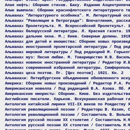
Алая нефть: Сборник стихов. Баку. Издание Азцентропеч
Алые вымпела: Сборник краснофлотского литературного т
Альманах "Литературного особняка". М. Литературный ос
Альманах "Революция в Петрограде": Впечатления, расск
Альманах Пролеткульта. М. Всероссийский Пролеткульт. 
Альманах белорусской литературы. Л. Красная газета. 1
Альманах дальние окна. М.; Киев. Северные долины. 191
Альманах для детей и юношества: Сборник новых произве
Альманах иностранной пролетарской литературы / Под ре
Альманах мировой литературы / Под редакцией М. Горько
Альманах муз: Песня любви. М. Товарищество Н.В. Васил
Альманах новинок иностранной литературы / Редактор И.
Альманах современной избранной литературы. Симферопол
Альманах цеха поэтов. Пг. [Цех поэтов]. 1921. Кн. 2
Альманахи: Петербургское объединение обновленного иск
Америка: Сборник новых произведений / Редактор Р.А. Р
Американская новелла / Под редакцией В.А. Азова. Пб. 
Американские юмористы: Сборник. Киев. Без издательств
Английские писатели. Харьков. Всеукраинская рабочая г
Антология китайской лирики VII-IX веков по Рождеству 
Антология революционной поэзии / Редакторы В. Казин, 
Антология революционной поэзии / Составитель В. Вольп
Антология русской поэзии ХХ столетия / Составитель Н.
Антология русской поэзии ХХ столетия / Составитель Н.