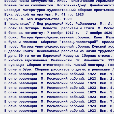
Боевые песни коммунистов. Киев. Политическое Управлен
Боевые песни коммунистов. Ростов-на-Дону. Донобагентс
Борозды: Литературно-художественный сборник крестьянс
Бука русской литературы. М. 41 гр. 1923
Булань. М. Без издательства. 1920
В "мальчиках" / Под редакцией И.С. Рабиновича. М.; Л.
В боях за Октябрь: Повести, рассказы и стихи. М. Моск
В боях за пятилетку: 7 ноября 1917 г. - 7 ноября 1929
В боях: Литературно-художественный сборник. Киев. Кул
В буре и пламени: Сборники "Творец-пролетарий". Яросл
В гору: Литературно-художественный сборник Курской ас
В дебрях Конго: Необычайные рассказы из жизни трудово
В день 50-ти летия Парижской Коммуны: Сборник стихов.
В кибитке вдохновенья: Имажинисты. Пг. Имажинисты. 19
В кузнице: Сборник стихотворений. Нижний-Новгород. Го
В огне и буре: Сборник рассказов о детях в революции 
В огне революции. М. Московский рабочий. 1922. Вып. 1
В огне революции. М. Московский рабочий. 1923. Вып. 2
В огне революции. М. Московский рабочий. 1923. Вып. 3
В огне революции. М. Московский рабочий. 1923. Вып. 4
В огне революции. М. Московский рабочий. 1923. Вып. 5
В огне революции. М. Московский рабочий. 1923. Вып. 6
В огне революции. М. Московский рабочий. 1923. Вып. 7
В огне революции. М. Московский рабочий. 1923. Вып. 8
В огне революции. М. Московский рабочий. 1923. Вып. 9