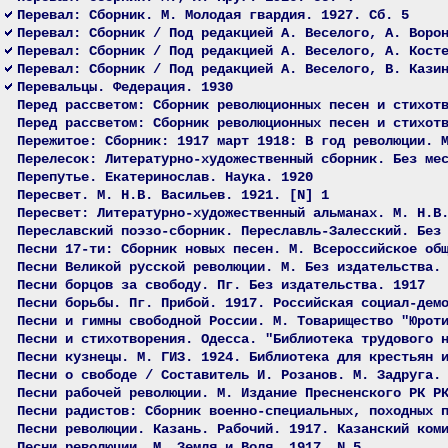
Перевал: Сборник. М. Молодая гвардия. 1927. Сб. 5
Перевал: Сборник / Под редакцией А. Веселого, А. Воро
Перевал: Сборник / Под редакцией А. Веселого, А. Кост
Перевал: Сборник / Под редакцией А. Веселого, В. Кази
Перевальцы. Федерация. 1930
Перед рассветом: Сборник революционных песен и стихот
Перед рассветом: Сборник революционных песен и стихот
Пережитое: Сборник: 1917 март 1918: В год революции. 
Перелесок: Литературно-художественный сборник. Без ме
Перепутье. Екатеринослав. Наука. 1920
Пересвет. М. Н.В. Васильев. 1921. [N] 1
Пересвет: Литературно-художественный альманах. М. Н.В
Переславский поэзо-сборник. Переславль-Залесский. Без
Песни 17-ти: Сборник новых песен. М. Всероссийское об
Песни Великой русской революции. М. Без издательства.
Песни борцов за свободу. Пг. Без издательства. 1917
Песни борьбы. Пг. Прибой. 1917. Российская социал-дем
Песни и гимны свободной России. М. Товарищество "Юрот
Песни и стихотворения. Одесса. "Библиотека трудового 
Песни кузнецы. М. ГИЗ. 1924. Библиотека для крестьян 
Песни о свободе / Составитель И. Розанов. М. Задруга.
Песни рабочей революции. М. Издание Пресненского РК Р
Песни радистов: Сборник военно-специальных, походных 
Песни революции. Казань. Рабочий. 1917. Казанский ком
Песни революции. М. Земля и Воля. 1917. N 5