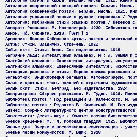
Антология сатиры и юмора. Берлин. Мысль. 1922. Книга 
Антология современной немецкой поэзии. Берлин. Мысль.
Антология современной поэзии. Берлин. Мысль. 1921. Кн
Антология украинской поэзии в русских переводах / Ред
Антология: Избранные стихи римских поэтов / Перевод с
Аппарат: Рассказы. М. Мосполиграф. 1929. Библиотека г
Арион. Пб. Сиринга. 1918. [Вып.] 1
Арпоэпис: Первая Сибирская артель поэтов и писателей 
Астры: Стихи. Владимир. Стрежень. 1922
Бабье лето: Стихи. Киев. Без издательства. 1918
Багряные льды: Литературный альманах. М.; Л. Земля и 
Балтийский альманах: Ежемесячник литературы, искусств
Балтийский альманах: Ежемесячник литературы, искусств
Батрацкие рассказы и стихи: Первая книжка рассказов и
Бегемотник: Энциклопедия бегемота: Автобиографии, пор
Белые и цветные: Жизнь колоний в отражении художестве
Белый скит: Стихи. Белград. Без издательства. 1924
Беспризорные: Сборник рассказов. М. Гудок. 1926. Прил
Библиотека поэтов / Под редакцией В. Каменского. М. Б
Библиотека поэтов / Редактор В. Каменский. М. Без изд
Бизнес: Сборник литературного центра конструктивистов
Биокосмисты: Десять штук / Комитет поэзии биокосмисто
Боевое крещение. М.; Л. Молодая гвардия. 1925. Библио
Боевые дни: Очерки и воспоминания комсомольцев - учас
Боевые песни коммунистов. М. ВЦИК. 1918