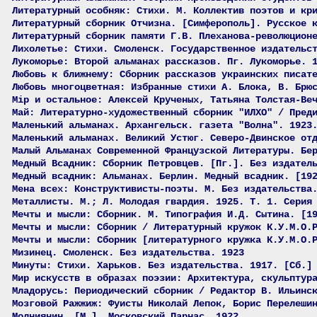
Литературный особняк: Стихи. М. Коллектив поэтов и кр
Литературный сборник Отчизна. [Симферополь]. Русское 
Литературный сборник памяти Г.В. Плеханова-революцион
Лихолетье: Стихи. Смоленск. Государственное издательс
Лукоморье: Второй альманах рассказов. Пг. Лукоморье. 
Любовь к ближнему: Сборник рассказов украинских писат
Любовь многоцветная: Избранные стихи А. Блока, В. Брю
Мiр и остальное: Алексей Крученых, Татьяна Толстая-Ве
Май: Литературно-художественный сборник "ИЛХО" / Пред
Маленький альманах. Архангельск. газета "Волна". 1923
Маленький альманах. Великий Устюг. Северо-Двинское от
Малый Альманах Современной Французской Литературы. Бе
Медный Всадник: Сборник Петровцев. [Пг.]. Без издател
Медный всадник: Альманах. Берлин. Медный всадник. [19
Мена всех: Конструктивисты-поэты. М. Без издательства
Металлисты. М.; Л. Молодая гвардия. 1925. Т. 1. Серия
Мечты и мысли: Сборник. М. Типография И.Д. Сытина. [1
Мечты и мысли: Сборник / Литературный кружок К.У.М.О.
Мечты и мысли: Сборник [литературного кружка К.У.М.О.
Мизинец. Смоленск. Без издательства. 1923
Минуты: Стихи. Харьков. Без издательства. 1917. [Сб.]
Мир искусств в образах поэзии: Архитектура, скульптур
Младорусь: Периодический сборник / Редактор В. Ильинс
Мозговой Ражжиж: Фуисты Николай Лепок, Борис Перелеши
Молниянин. [М.]. Московский Парнас. 1922