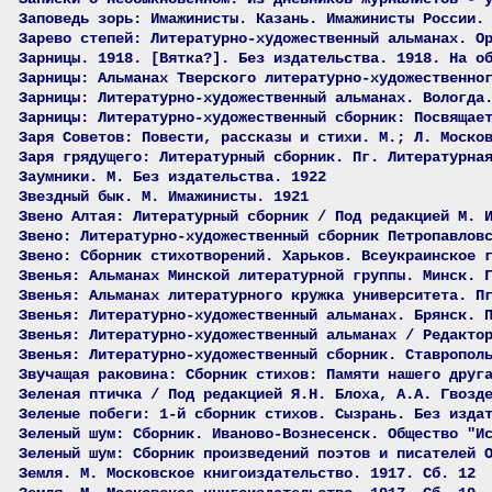
Заповедь зорь: Имажинисты. Казань. Имажинисты России.
Зарево степей: Литературно-художественный альманах. О
Зарницы. 1918. [Вятка?]. Без издательства. 1918. На о
Зарницы: Альманах Тверского литературно-художественно
Зарницы: Литературно-художественный альманах. Вологда
Зарницы: Литературно-художественный сборник: Посвящае
Заря Советов: Повести, рассказы и стихи. М.; Л. Моско
Заря грядущего: Литературный сборник. Пг. Литературна
Заумники. М. Без издательства. 1922
Звездный бык. М. Имажинисты. 1921
Звено Алтая: Литературный сборник / Под редакцией М. 
Звено: Литературно-художественный сборник Петропавлов
Звено: Сборник стихотворений. Харьков. Всеукраинское 
Звенья: Альманах Минской литературной группы. Минск. 
Звенья: Альманах литературного кружка университета. П
Звенья: Литературно-художественный альманах. Брянск. 
Звенья: Литературно-художественный альманах / Редакто
Звенья: Литературно-художественный сборник. Ставропол
Звучащая раковина: Сборник стихов: Памяти нашего друг
Зеленая птичка / Под редакцией Я.Н. Блоха, А.А. Гвозд
Зеленые побеги: 1-й сборник стихов. Сызрань. Без изда
Зеленый шум: Сборник. Иваново-Вознесенск. Общество "И
Зеленый шум: Сборник произведений поэтов и писателей 
Земля. М. Московское книгоиздательство. 1917. Сб. 12