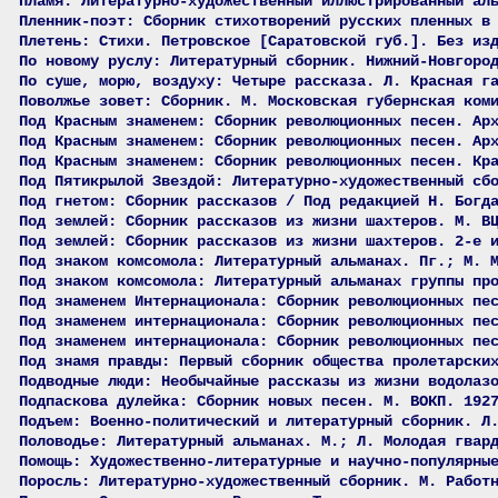
Пламя: Литературно-художественный иллюстрированный ал
Пленник-поэт: Сборник стихотворений русских пленных в
Плетень: Стихи. Петровское [Саратовской губ.]. Без из
По новому руслу: Литературный сборник. Нижний-Новгоро
По суше, морю, воздуху: Четыре рассказа. Л. Красная г
Поволжье зовет: Сборник. М. Московская губернская ком
Под Красным знаменем: Сборник революционных песен. Ар
Под Красным знаменем: Сборник революционных песен. Ар
Под Красным знаменем: Сборник революционных песен. Кр
Под Пятикрылой Звездой: Литературно-художественный сб
Под гнетом: Сборник рассказов / Под редакцией Н. Богд
Под землей: Сборник рассказов из жизни шахтеров. М. В
Под землей: Сборник рассказов из жизни шахтеров. 2-е 
Под знаком комсомола: Литературный альманах. Пг.; М. 
Под знаком комсомола: Литературный альманах группы пр
Под знаменем Интернационала: Сборник революционных пе
Под знаменем интернационала: Сборник революционных пе
Под знаменем интернационала: Сборник революционных пе
Под знамя правды: Первый сборник общества пролетарски
Подводные люди: Необычайные рассказы из жизни водолаз
Подпаскова дулейка: Сборник новых песен. М. ВОКП. 192
Подъем: Военно-политический и литературный сборник. Л
Половодье: Литературный альманах. М.; Л. Молодая гвар
Помощь: Художественно-литературные и научно-популярны
Поросль: Литературно-художественный сборник. М. Работ