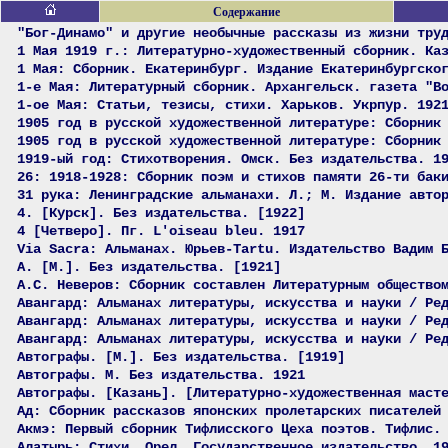
Содержание
"Бог-Динамо" и другие необычные рассказы из жизни тру
1 Мая 1919 г.: Литературно-художественный сборник. Ка
1 Мая: Сборник. Екатеринбург. Издание Екатеринбургско
1-е Мая: Литературный сборник. Архангельск. газета "В
1-ое Мая: Статьи, тезисы, стихи. Харьков. Укрпур. 192
1905 год в русской художественной литературе: Сборник
1905 год в русской художественной литературе: Сборник
1919-ый год: Стихотворения. Омск. Без издательства. 1
26: 1918-1928: Сборник поэм и стихов памяти 26-ти бак
31 рука: Ленинградские альманахи. Л.; М. Издание авто
4. [Курск]. Без издательства. [1922]
4 [Четверо]. Пг. L'oiseau bleu. 1917
Via Sacra: Альманах. Юрьев-Tartu. Издательство Вадим 
А. [М.]. Без издательства. [1921]
А.С. Неверов: Сборник составлен Литературным общество
Авангард: Альманах литературы, искусства и науки / Ре
Авангард: Альманах литературы, искусства и науки / Ре
Авангард: Альманах литературы, искусства и науки / Ре
Автографы. [М.]. Без издательства. [1919]
Автографы. М. Без издательства. 1921
Автографы. [Казань]. [Литературно-художественная маст
Ад: Сборник рассказов японских пролетарских писателей
Акмэ: Первый сборник Тифлисского Цеха поэтов. Тифлис.
Алатырь: Стихи. Орел. Государственное издательство. 1