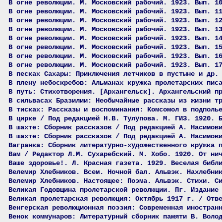
В огне революции. М. Московский рабочий. 1923. Вып. 1
В огне революции. М. Московский рабочий. 1923. Вып. 1
В огне революции. М. Московский рабочий. 1923. Вып. 1
В огне революции. М. Московский рабочий. 1923. Вып. 1
В огне революции. М. Московский рабочий. 1923. Вып. 1
В огне революции. М. Московский рабочий. 1923. Вып. 1
В огне революции. М. Московский рабочий. 1923. Вып. 1
В огне революции. М. Московский рабочий. 1923. Вып. 1
В песках Сахары: Приключения летчиков в пустыне и др.
В плену небоскребов: Альманах кружка пролетарских пис
В путь: Стихотворения. [Архангельск]. Архангельский п
В сильвасах Бразилии: Необычайные рассказы из жизни т
В тисках: Рассказы и воспоминания: Комсомол в подполь
В цирке / Под редакцией Н.В. Тулупова. М. ГИЗ. 1920. 
В шахте: Сборник рассказов / Под редакцией А. Насимов
В шахте: Сборник рассказов / Под редакцией А. Насимов
Вагранка: Сборник литературно-художественного кружка 
Вам / Редактор Л.М. Сухаребский. М. Хобо. 1920. От ни
Ваше здоровье!. Л. Красная газета. 1929. Веселая библ
Велемир Хлебников. Всем. Ночной бал. Альвэк. Нахлебни
Велемир Хлебников. Настоящее: Поэма. Альвэк. Стихи. С
Великая Годовщина пролетарской революции. Пг. Издание
Великая пролетарская революция: Октябрь 1917 г. / Отв
Венгерская революционная поэзия: Современная иностран
Венок коммунаров: Литературный сборник памяти В. Воло