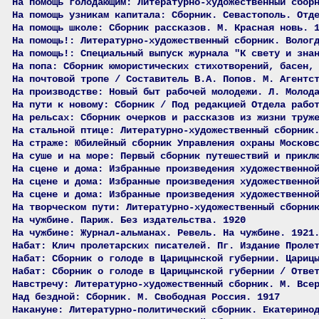
На помощь голодающим: Литературно-художественный сбор
На помощь узникам капитала: Сборник. Севастополь. Отд
На помощь школе: Сборник рассказов. М. Красная новь. 
На помощь!: Литературно-художественный сборник. Волог
На помощь!: Специальный выпуск журнала "К свету и зна
На попа: Сборник юмористических стихотворений, басен,
На почтовой тропе / Составитель В.А. Попов. М. Агентс
На производстве: Новый быт рабочей молодежи. Л. Молод
На пути к новому: Сборник / Под редакцией Отдела рабо
На рельсах: Сборник очерков и рассказов из жизни труж
На стальной птице: Литературно-художественный сборник
На страже: Юбилейный сборник Управления охраны Москов
На суше и на море: Первый сборник путешествий и прикл
На сцене и дома: Избранные произведения художественно
На сцене и дома: Избранные произведения художественно
На сцене и дома: Избранные произведения художественно
На творческом пути: Литературно-художественный сборни
На чужбине. Париж. Без издательства. 1920
На чужбине: Журнал-альманах. Ревель. На чужбине. 1921
Набат: Клич пролетарских писателей. Пг. Издание Проле
Набат: Сборник о голоде в Царицынской губернии. Цариц
Набат: Сборник о голоде в Царицынской губернии / Отве
Навстречу: Литературно-художественный сборник. М. Все
Над бездной: Сборник. М. Свободная Россия. 1917
Накануне: Литературно-политический сборник. Екатерино