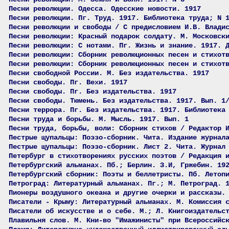
Песни революции. Одесса. Одесские новости. 1917
Песни революции. Пг. Труд. 1917. Библиотека труда; N 
Песни революции и свободы / С предисловием И.В. Влади
Песни революции: Красный подарок солдату. М. Московск
Песни революции: С нотами. Пг. Жизнь и знание. 1917. 
Песни революции: Сборник революционных песен и стихот
Песни революции: Сборник революционных песен и стихот
Песни свободной России. М. Без издательства. 1917
Песни свободы. Пг. Вехи. 1917
Песни свободы. Пг. Без издательства. 1917
Песни свободы. Тюмень. Без издательства. 1917. Вып. 1
Песни террора. Пг. Без издательства. 1917. Библиотека
Песни труда и борьбы. М. Мысль. 1917. Вып. 1
Песни труда, борьбы, воли: Сборник стихов / Редактор 
Пестрые щупальцы: Поэзо-сборник. Чита. Издание журнал
Пестрые щупальцы: Поэзо-сборник. Лист 2. Чита. Журнал
Петербург в стихотворениях русских поэтов / Редакция 
Петербургский альманах. Пб.; Берлин. З.И, Гржебин. 19
Петербургский сборник: Поэты и беллетристы. Пб. Летоп
Петроград: Литературный альманах. Пг.; М. Петроград. 
Пионеры воздушного океана и другие очерки и рассказы.
Писатели - Крыму: Литературный альманах. М. Комиссия 
Писатели об искусстве и о себе. М.; Л. Книгоиздательс
Плавильня слов. М. Кни-во "Имажинисты" при Всероссийс