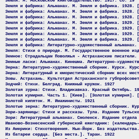
Земля. М. Московское книгоиздательство. 1917. Сб. 19
Земля и фабрика: Альманах. М. Земля и фабрика. 1928. 
Земля и фабрика: Альманах. М. Земля и фабрика. 1928. 
Земля и фабрика: Альманах. М. Земля и фабрика. 1928. 
Земля и фабрика: Альманах. М. Земля и фабрика. 1929. 
Земля и фабрика: Альманах. М. Земля и фабрика. 1929. 
Земля и фабрика: Альманах. М. Земля и фабрика. 1929. 
Земля и фабрика: Альманах. М. Земля и фабрика. 1929. 
Земля и фабрика: Литературно-художественный альманах.
Земля: Стихи о природе. М. Государственное военное из
Земное: Страдальцам Поволжья - Астраханские писатели.
Земные ласки: Альманах. Кинешма. Литературно-художест
Зерна: Литературно-художественный сборник. Курск. Кур
Зерна: Литературный и юмористический сборник всех мес
Зовы. Астрахань. Культотдел Астраханского губпрофсове
Зодчий: Стихи. Белград. Книжный кружок. 1927
Золотая зурна: Стихи. Владикавказ. Красный Октябрь. 1
Золотая кумирня. Часть 1. [Киев]. [Золотая кумирня]. 
Золотой кипяток. М. Имажинисты. 1921
Золотые зерна: Литературно-художественный сборник. Ку
Зори-заряницы: Стихи и рассказы. Тула. Издание Тульск
Зори: Литературный альманах. Смоленск. Издание отдела
Иваново-Вознесенский губернский ежегодник: (календарь
Из Америки: Стихотворения. Нью-Йорк. Без издательства
Из батареи сердца. [Без места.]. Таран. 1922