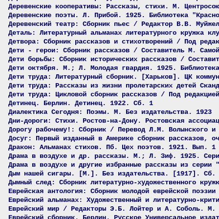
Деревенские кооперативы: Рассказы, стихи. М. Центросо
Деревенские поэты. Л. Прибой. 1925. Библиотека "Красн
Деревенский театр: Сборник пьес / Редактор В.В. Муйже
Деталь: Литературный альманах литературного кружка кл
Детвора: Сборник рассказов и стихотворений / Под реда
Дети - герои: Сборник рассказов / Составитель М. Само
Дети борьбы: Сборник исторических рассказов / Состави
Дети октября. М.; Л. Молодая гвардия. 1925. Библиотек
Дети труда: Литературный сборник. [Харьков]. ЦК комму
Дети труда: Рассказы из жизни пролетарских детей Скан
Дети труда: Цикловой сборник рассказов / Под редакцие
Детинец. Берлин. Детинец. 1922. Сб. 1
Диалектика Сегодня: Поэмы. М. Без издательства. 1923
Дни-дороги: Стихи. Ростов-на-Дону. Ростовская ассоциа
Дорогу рабочему!: Сборник / Перевод Л.М. Волынского и
Досуг: Первый изданный в Америке сборник рассказов, о
Дракон: Альманах стихов. Пб. Цех поэтов. 1921. Вып. 1
Драма в воздухе и др. рассказы. М.; Л. Зиф. 1925. Сер
Драма в воздухе и другие избранные рассказы из серии 
Дым нашей сигары. [М.]. Без издательства. [1917]. Сб.
Дымный след: Сборник литературно-художественного круж
Еврейская антология: Сборник молодой еврейской поэзии
Еврейский альманах: Художественный и литературно-крит
Еврейский мир / Редакторы Э.Б. Лойтер и А. Соболь. М.
Еврейский сборник. Берлин. Русское Универсальное изда