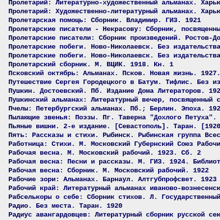
Пролетарий: Литературно-художественный альманах. Харь
Пролетарий: Художественно-литературный альманах. Харь
Пролетарская помощь: Сборник. Владимир. ГИЗ. 1921
Пролетарские писатели - Некрасову: Сборник, посвященн
Пролетарские писатели: Сборник произведений. Ростов-Д
Пролетарские побеги. Ново-Николаевск. Без издательств
Пролетарские побеги. Ново-Николаевск. Без издательств
Пролетарский сборник. М. ВЦИК. 1918. Кн. 1
Псковский октябрь: Альманах. Псков. Новая жизнь. 1927
Путешествие Сергея Городецкого в Батум. Тифлис. Без и
Пушкин. Достоевский. Пб. Издание Дома Литераторов. 19
Пушкинский альманах: Литературный вечер, посвященный 
Пчелы: Петербургский альманах. Пб.; Берлин. Эпоха. 19
Пылающие звенья: Поэзы. Пг. Таверна "Дохлого Петуха".
Пьяные вишни. 2-е издание. [Севастополь]. Таран. [192
Пять: Рассказы и стихи. Рыбинск. Рыбинская группа Все
Работница: Стихи. М. Московский Губернский Союз Рабоч
Рабочая весна. М. Московский рабочий. 1923. Сб. 2
Рабочая весна: Песни и рассказы. М. ГИЗ. 1924. Библио
Рабочая весна: Сборник. М. Московский рабочий. 1922
Рабочие зори: Альманах. Барнаул. Алтгубпрофсвет. 1923
Рабочий край: Литературный альманах иваново-вознесенс
Рабселькоры о себе: Сборник стихов. Л. Государственны
Радио. Без места. Таран. 1920
Радиус авангардовцев: Литературный сборник русской се