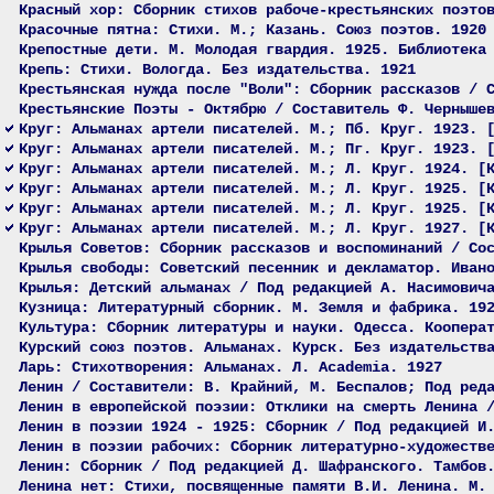
Красный хор: Сборник стихов рабоче-крестьянских поэто
Красочные пятна: Стихи. М.; Казань. Союз поэтов. 1920
Крепостные дети. М. Молодая гвардия. 1925. Библиотека
Крепь: Стихи. Вологда. Без издательства. 1921
Крестьянская нужда после "Воли": Сборник рассказов / 
Крестьянские Поэты - Октябрю / Составитель Ф. Черныше
Круг: Альманах артели писателей. М.; Пб. Круг. 1923. 
Круг: Альманах артели писателей. М.; Пг. Круг. 1923. 
Круг: Альманах артели писателей. М.; Л. Круг. 1924. [
Круг: Альманах артели писателей. М.; Л. Круг. 1925. [
Круг: Альманах артели писателей. М.; Л. Круг. 1925. [
Круг: Альманах артели писателей. М.; Л. Круг. 1927. [
Крылья Советов: Сборник рассказов и воспоминаний / Со
Крылья свободы: Советский песенник и декламатор. Иван
Крылья: Детский альманах / Под редакцией А. Насимович
Кузница: Литературный сборник. М. Земля и фабрика. 19
Культура: Сборник литературы и науки. Одесса. Коопера
Курский союз поэтов. Альманах. Курск. Без издательств
Ларь: Стихотворения: Альманах. Л. Academia. 1927
Ленин / Составители: В. Крайний, М. Беспалов; Под ред
Ленин в европейской поэзии: Отклики на смерть Ленина 
Ленин в поэзии 1924 - 1925: Сборник / Под редакцией И
Ленин в поэзии рабочих: Сборник литературно-художеств
Ленин: Сборник / Под редакцией Д. Шафранского. Тамбов
Ленина нет: Стихи, посвященные памяти В.И. Ленина. М.