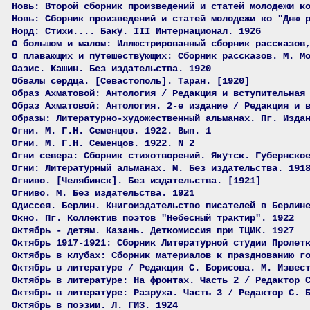
Новь: Второй сборник произведений и статей молодежи к
Новь: Сборник произведений и статей молодежи ко "Дню 
Норд: Стихи.... Баку. III Интернационал. 1926
О большом и малом: Иллюстрированный сборник рассказов
О плавающих и путешествующих: Сборник рассказов. М. М
Оазис. Кашин. Без издательства. 1920
Обвалы сердца. [Севастополь]. Таран. [1920]
Образ Ахматовой: Антология / Редакция и вступительная
Образ Ахматовой: Антология. 2-е издание / Редакция и 
Образы: Литературно-художественный альманах. Пг. Изда
Огни. М. Г.Н. Семенцов. 1922. Вып. 1
Огни. М. Г.Н. Семенцов. 1922. N 2
Огни севера: Сборник стихотворений. Якутск. Губернско
Огни: Литературный альманах. М. Без издательства. 191
Огниво. [Челябинск]. Без издательства. [1921]
Огниво. М. Без издательства. 1921
Одиссея. Берлин. Книгоиздательство писателей в Берлин
Окно. Пг. Коллектив поэтов "Небесный трактир". 1922
Октябрь - детям. Казань. Деткомиссия при ТЦИК. 1927
Октябрь 1917-1921: Сборник Литературной студии Пролет
Октябрь в клубах: Сборник материалов к празднованию г
Октябрь в литературе / Редакция С. Борисова. М. Извес
Октябрь в литературе: На фронтах. Часть 2 / Редактор 
Октябрь в литературе: Разруха. Часть 3 / Редактор С. 
Октябрь в поэзии. Л. ГИЗ. 1924