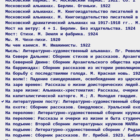
Московский Парнас. М. Московский Парнас. 1922. Сб. 2
Московский альманах. Берлин. Огоньки. 1922
Московский альманах. М. Книгоиздательство писателей в
Московский альманах. М. Книгоиздательство писателей в
Московский драматический альманах на 1917-1918 гг.. М
Мост на ветру: 4 + 1. Берлин. Без издательства. 1924
Мост: Стихи. М. Земля и фабрика. 1924
Мы. М. Чихи-пихи. 1920
Мы чем каемся. М. Имажинисты. 1922
Мысль: Литературно-художественный альманах. Пг. Револ
На Севере Дальнем: Сборник стихов и рассказов. Арханг
На Северной Двине: Сборник Архангельского общества кр
На баррикадах: Сборник рассказов из истории революцио
На борьбу с последствиями голода. М. Красная новь. 19
На волю!: Падение самодержавия, освобождение из царск
На заре времен: Рассказы о жизни доисторических людей
На заре жизни: Альманах-хрестоматия: Рассказы, очерки
На капиталистической каторге. М.; Л. Молодая гвардия.
На литературном посту: Литературно-художественный сбо
На охоте: Сборник рассказов. Свердловск. Уральский ох
На переломе: Литературно-художественный сборник кружк
На переломе: Рассказы и очерки из жизни и быта студен
На подъеме: Второй сборник литературных кружков МАППа
На подъеме: Литературно-художественный сборник / Реда
На подъеме: Сборник рассказов. Пг. Прибой. 1923. Библ