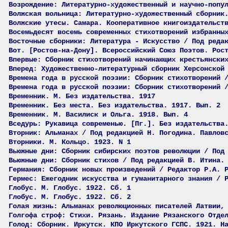
Возрождение: Литературно-художественный и научно-попу
Волжская вольница: Литературно-художественный сборник
Волжские утесы. Самара. Кооперативное книгоиздательст
Восемьдесят восемь современных стихотворений избранны
Восточные сборники: Литература - Искусство / Под реда
Вот. [Ростов-на-Дону]. Всероссийский Союз Поэтов. Рос
Впервые: Сборник стихотворений начинающих крестьянски
Вперед: Художественно-литературный сборник Херсонской
Времена года в русской поэзии: Сборник стихотворений 
Времена года в русской поэзии: Сборник стихотворений 
Временник. М. Без издательства. 1917
Временник. Без места. Без издательства. 1917. Вып. 2
Временник. М. Василиск и Ольга. 1918. Вып. 4
Вседурь: Рукавица современью. [Пг.]. Без издательства
Вторник: Альманах / Под редакцией Н. Погодина. Павлов
Вторники. М. Кольцо. 1923. N 1
Вьюжные дни: Сборник сибирских поэтов революции / Под
Вьюжные дни: Сборник стихов / Под редакцией В. Итина.
Германия: Сборник новых произведений / Редактор Р.А. 
Гермес: Ежегодник искусства и гуманитарного знания / 
Глобус. М. Глобус. 1922. Сб. 1
Глобус. М. Глобус. 1922. Сб. 2
Голая жизнь: Альманах революционных писателей Латвии,
Голгофа строф: Стихи. Рязань. Издание Рязанского Отде
Голод: Сборник. Иркутск. КПО Иркутского ГСПС. 1921. Н