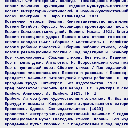
Поросль: Стихотворения. Вологда. Товарищеское издание
Порыв: Альманах. Духовщина. Издание культурно-просвет
Посев: Литературно-критический и научно-художественны
Посох Пилигрима. М. Перо Саламандры. 1921
Потаенная тетрадь. Берлин. Книгоиздательство писателе
Потоки Октября. Одесса. Ассоциация пролетарских писат
Поэзия большевистских дней. Берлин. Мысль. 1921. Книг
Поэзия горняцкого удара: Первая книга стихов горняков
Поэзия народов СССР: Сборник / Составитель С. Валайти
Поэзия рабочих профессий: Сборник рабочих стихов, соб
Поэзия революционной Москвы / Под редакцией И. Эренбу
Поэт-красноармеец: Сборник стихов. Без места. Издание
Поэты наших дней: Антология. М. Всероссийский союз по
Поэты пушкинской поры: Сборник стихов / Под редакцией
Правдивое жизнеописание: Повести и рассказы / Перевод
Правдист: Альманах литературной группы рабкоров. Л. П
Праздник труда. Пятигорск. Без издательства. 1920
Пред рассветом: Сборник для народа. Пг. Культура и св
Прибой: Альманах. Л. Прибой. 1925. [N] 1
Прибой: Литературно-художественный альманах. Л. Без и
Причуды и вымыслы: Концентрация художественного матер
Провесень. Одесса. Без издательства. [1928]
Провесень: Литературно-художественный альманах / Реда
Провинциальная муза: Ежегодник стихов. Казань. Без из
Пройденный путь: Сборник / С предисловием и под редак