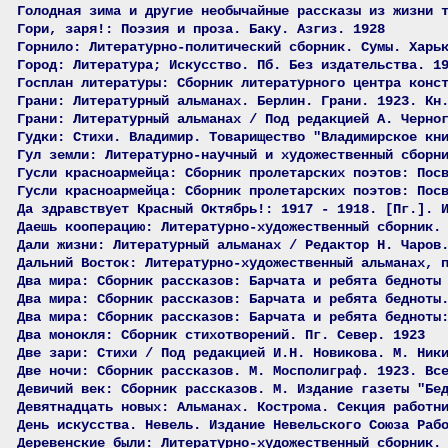
Голодная зима и другие необычайные рассказы из жизни 
Гори, заря!: Поэзия и проза. Баку. Азгиз. 1928
Горнило: Литературно-политический сборник. Сумы. Харь
Город: Литература; Искусство. Пб. Без издательства. 1
Госплан литературы: Сборник литературного центра конс
Грани: Литературный альманах. Берлин. Грани. 1923. Кн
Грани: Литературный альманах / Под редакцией А. Черно
Гудки: Стихи. Владимир. Товарищество "Владимирское кн
Гул земли: Литературно-научный и художественный сборн
Гусли красноармейца: Сборник пролетарских поэтов: Пос
Гусли красноармейца: Сборник пролетарских поэтов: Пос
Да здравствует Красный Октябрь!: 1917 - 1918. [Пг.]. 
Даешь кооперацию: Литературно-художественный сборник.
Дали жизни: Литературный альманах / Редактор Н. Чаров
Дальний Восток: Литературно-художественный альманах, 
Два мира: Сборник рассказов: Барчата и ребята бедноты
Два мира: Сборник рассказов: Барчата и ребята бедноты
Два мира: Сборник рассказов: Барчата и ребята бедноты
Два монокля: Сборник стихотворений. Пг. Север. 1923
Две зари: Стихи / Под редакцией И.Н. Новикова. М. Ник
Две ночи: Сборник рассказов. М. Мосполиграф. 1923. Вс
Девичий век: Сборник рассказов. М. Издание газеты "Бе
Девятнадцать новых: Альманах. Кострома. Секция работн
День искусства. Невель. Издание Невельского Союза Раб
Деревенские были: Литературно-художественный сборник.