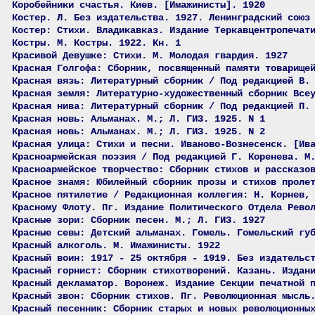
Коробейники счастья. Киев. [Имажинисты]. 1920
Костер. Л. Без издательства. 1927. Ленинградский союз
Костер: Стихи. Владикавказ. Издание Теркавцентропечат
Костры. М. Костры. 1922. Кн. 1
Красивой Девушке: Стихи. М. Молодая гвардия. 1927
Красная Голгофа: Сборник, посвященный памяти товарище
Красная вязь: Литературный сборник / Под редакцией В.
Красная земля: Литературно-художественный сборник Все
Красная нива: Литературный сборник / Под редакцией П.
Красная новь: Альманах. М.; Л. ГИЗ. 1925. N 1
Красная новь: Альманах. М.; Л. ГИЗ. 1925. N 2
Красная улица: Стихи и песни. Иваново-Вознесенск. [Ив
Красноармейская поэзия / Под редакцией Г. Коренева. М
Красноармейское творчество: Сборник стихов и рассказо
Красное знамя: Юбилейный сборник прозы и стихов проле
Красное пятилетие / Редакционная коллегия: Н. Корнев,
Красному Флоту. Пг. Издание Политического Отдела Рево
Красные зори: Сборник песен. М.; Л. ГИЗ. 1927
Красные севы: Детский альманах. Гомель. Гомельский гу
Красный алкоголь. М. Имажинисты. 1922
Красный воин: 1917 - 25 октября - 1919. Без издательс
Красный горнист: Сборник стихотворений. Казань. Издан
Красный декламатор. Воронеж. Издание Секции печатной 
Красный звон: Сборник стихов. Пг. Революционная мысль
Красный песенник: Сборник старых и новых революционны