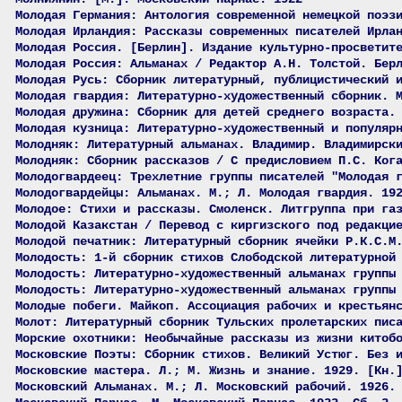
Молодая Германия: Антология современной немецкой поэз
Молодая Ирландия: Рассказы современных писателей Ирла
Молодая Россия. [Берлин]. Издание культурно-просветит
Молодая Россия: Альманах / Редактор А.Н. Толстой. Бер
Молодая Русь: Сборник литературный, публицистический 
Молодая гвардия: Литературно-художественный сборник. 
Молодая дружина: Сборник для детей среднего возраста.
Молодая кузница: Литературно-художественный и популяр
Молодняк: Литературный альманах. Владимир. Владимирск
Молодняк: Сборник рассказов / С предисловием П.С. Ког
Молодогвардеец: Трехлетние группы писателей "Молодая 
Молодогвардейцы: Альманах. М.; Л. Молодая гвардия. 19
Молодое: Стихи и рассказы. Смоленск. Литгруппа при га
Молодой Казакстан / Перевод с киргизского под редакци
Молодой печатник: Литературный сборник ячейки Р.К.С.М
Молодость: 1-й сборник стихов Слободской литературной
Молодость: Литературно-художественный альманах группы
Молодость: Литературно-художественный альманах группы
Молодые побеги. Майкоп. Ассоциация рабочих и крестьян
Молот: Литературный сборник Тульских пролетарских пис
Морские охотники: Необычайные рассказы из жизни китоб
Московские Поэты: Сборник стихов. Великий Устюг. Без 
Московские мастера. Л.; М. Жизнь и знание. 1929. [Кн.
Московский Альманах. М.; Л. Московский рабочий. 1926.