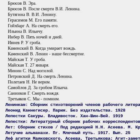
Брюсов В. Эра.
Брюсов В. После смерти В.И. Ленина.
Бутягина В. В.И. Ленину.
Герасимов М. Его памяти.
Гойхбарг А. На смерть его.
Ильина В. Ильичу.
Инбер В. Пять ночей и дней.
Ивнев Р. У гроба.
Каменский В. Когда умирает вождь.
Каменский В. Ленин - наше бессмертие.
Майская Т. У гроба.
Майская Т. 27 января.
Минин С. Над могилой.
Петровский Д. На смерть Ленина.
Полетаев Н. Не верим.
Самойлов Д. За гробом Ильича.
Санников Г. Смерть вождя.
Третьяков С. Мы - помним.
Ленинкам: Сборник стихотворений членов рабочего литер
Леонид Каннегисер. Париж. Без издательства. 1928
Лепестки Сакуры. Владивосток. Хан-Шин-Вей. 1919
Лепестки: Литературный сборник рабочих корреспонденто
Лет: Сборник стихов / Под редакцией Н.Н. Асеева. М. К
Летучие альманахи. Пг. Млечный путь. 1917. Вып. 25
Леф агитки Маяковского, Асеева, Третьякова; Агит-заме