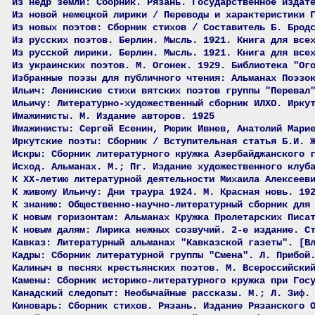
Из недр земли: Сборник. Рязань. Государственное издат
Из новой немецкой лирики / Переводы и характеристики 
Из новых поэтов: Сборник стихов / Составитель Б. Брод
Из русских поэтов. Берлин. Мысль. 1921. Книга для все
Из русской лирики. Берлин. Мысль. 1921. Книга для все
Из украинских поэтов. М. Огонек. 1929. Библиотека "Ог
Избранные поэзы для публичного чтения: Альманах Поэзо
Ильич: Ленинские стихи вятских поэтов группы "Перевал
Ильичу: Литературно-художественный сборник ИЛХО. Ирку
Имажинисты. М. Издание авторов. 1925
Имажинисты: Сергей Есенин, Рюрик Ивнев, Анатолий Мари
Иркутские поэты: Сборник / Вступительная статья Б.И. 
Искры: Сборник литературного кружка Азербайджанского 
Исход. Альманах. М.; Пг. Издание художественного клуб
К XX-летию литературной деятельности Михаила Алексеев
К живому Ильичу: Дни траура 1924. М. Красная новь. 19
К знанию: Общественно-научно-литературный сборник для
К новым горизонтам: Альманах Кружка Пролетарских Писа
К новым далям: Лирика нежных созвучий. 2-е издание. С
Кавказ: Литературный альманах "Кавказской газеты". [В
Кадры: Сборник литературной группы "Смена". Л. Прибой
Калиныч в песнях крестьянских поэтов. М. Всероссийски
Камены: Сборник историко-литературного кружка при Гос
Канадский следопыт: Необычайные рассказы. М.; Л. Зиф.
Киноварь: Сборник стихов. Рязань. Издание Рязанского 