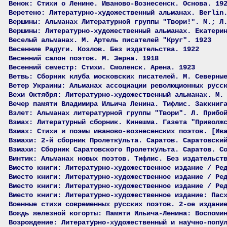
Венок: Стихи о Ленине. Иваново-Вознесенск. Основа. 19
Веретено: Литературно-художественный альманах. Berlin
Вершины: Альманах Литературной группы "Твори!". М.; Л
Вершины: Литературно-художественный альманах. Екатери
Веселый альманах. М. Артель писателей "Круг". 1923
Весенние Радуги. Козлов. Без издательства. 1922
Весенний салон поэтов. М. Зерна. 1918
Весенний семестр: Стихи. Смоленск. Арена. 1923
Ветвь: Сборник клуба московских писателей. М. Северны
Ветер Украины: Альманах ассоциации революционных русс
Вехи Октября: Литературно-художественный альманах. М.
Вечер памяти Владимира Ильича Ленина. Тифлис. Заккниг
Взлет: Альманах литературной группы "Твори". Л. Прибо
Взмах: Литературный сборник. Кинешма. Газета "Приволж
Взмах: Стихи и поэмы иваново-вознесенских поэтов. [Ив
Взмахи: 2-й сборник Пролеткульта. Саратов. Саратовски
Взмахи: Сборник Саратовского Пролеткульта. Саратов. С
Винтик: Альманах новых поэтов. Тифлис. Без издательст
Вместо книги: Литературно-художественное издание / Ре
Вместо книги: Литературно-художественное издание / Ре
Вместо книги: Литературно-художественное издание / Ре
Вместо книги: Литературно-художественное издание: Пас
Военные стихи современных русских поэтов. 2-ое издани
Вождь железной когорты: Памяти Ильича-Ленина: Воспоми
Возрождение: Литературно-художественный и научно-попу