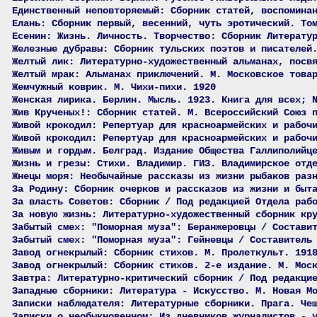
Единственный неповторяемый: Сборник статей, воспомина
Елань: Сборник первый, весенний, чуть эротический. То
Есенин: Жизнь. Личность. Творчество: Сборник Литерату
Железные дубравы: Сборник тульских поэтов и писателей
Желтый лик: Литературно-художественный альманах, посв
Желтый мрак: Альманах приключений. М. Московское това
Жемчужный коврик. М. Чихи-пихи. 1920
Женская лирика. Берлин. Мысль. 1923. Книга для всех; 
Жив Крученых!: Сборник статей. М. Всероссийский Союз 
Живой крокодил: Репертуар для красноармейских и рабоч
Живой крокодил: Репертуар для красноармейских и рабоч
Живым и гордым. Белград. Издание Общества Галлиполийц
Жизнь и грезы: Стихи. Владимир. ГИЗ. Владимирское отд
Жнецы моря: Необычайные рассказы из жизни рыбаков раз
За Родину: Сборник очерков и рассказов из жизни и быт
За власть Советов: Сборник / Под редакцией Отдела раб
За новую жизнь: Литературно-художественный сборник кр
Забытый смех: "Поморная муза": Беранжеровцы / Состави
Забытый смех: "Поморная муза": Гейневцы / Составитель
Завод огнекрылый: Сборник стихов. М. Пролеткульт. 191
Завод огнекрылый: Сборник стихов. 2-е издание. М. Мос
Завтра: Литературно-критический сборник / Под редакци
Западные сборники: Литература - Искусство. М. Новая М
Записки наблюдателя: Литературные сборники. Прага. Че
Записки о необыкновенном: Из дневников журналистов - 