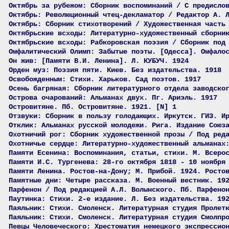
Октябрь за рубежом: Сборник воспоминаний / С предисло
Октябрь: Революционный чтец-декламатор / Редактор А. 
Октябрь: Сборник стихотворений / Художественная часть
Октябрьские всходы: Литературно-художественный сборни
Октябрьские всходы: Рабкоровская поэзия / Сборник под
Омфалитический Олимп: Забытые поэты. [Одесса]. Омфало
Он жив: [Памяти В.И. Ленина]. Л. КУБУЧ. 1924
Орден муз: Поэзия пяти. Киев. Без издательства. 1918
Освобожденным: Стихи. Харьков. Сад поэтов. 1917
Осень багряная: Сборник литературного отдела заводско
Острова очарований: Альманах двух. Пг. Ариэль. 1917
Островитяне. Пб. Островитяне. 1921. [N] 1
Отзвуки: Сборник в пользу голодающих. Иркутск. ГИЗ. И
Отклик: Альманах русской молодежи. Рига. Издание Союз
Охотничий рог: Сборник художественной прозы / Под ред
Охотничье сердце: Литературно-художественный альманах
Памяти Есенина: Воспоминания, статьи, стихи. М. Всеро
Памяти И.С. Тургенева: 28-го октября 1818 - 10 ноября
Памяти Ленина. Ростов-на-Дону; М. Прибой. 1924. Росто
Памятные дни: Четыре рассказа. М. Военный вестник. 19
Парфенон / Под редакцией А.Л. Волынского. Пб. Парфено
Паутинка: Стихи. 2-е издание. Л. Без издательства. 19
Паяльник: Стихи. Смоленск. Литературная студия Пролет
Паяльник: Стихи. Смоленск. Литературная студия Смолпр
Певцы Человеческого: Хрестоматия немецкого экспрессио