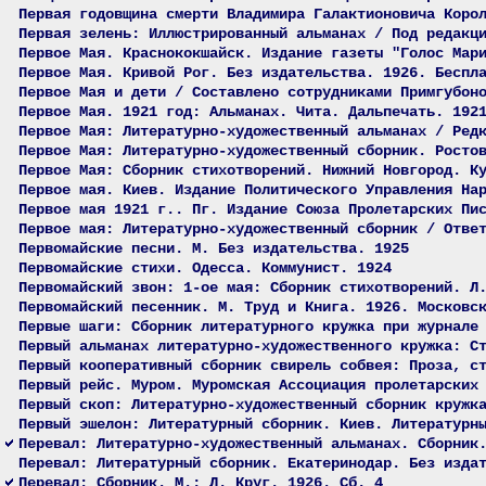
Первая годовщина смерти Владимира Галактионовича Коро
Первая зелень: Иллюстрированный альманах / Под редакц
Первое Мая. Краснококшайск. Издание газеты "Голос Мар
Первое Мая. Кривой Рог. Без издательства. 1926. Беспл
Первое Мая и дети / Составлено сотрудниками Примгубон
Первое Мая. 1921 год: Альманах. Чита. Дальпечать. 192
Первое Мая: Литературно-художественный альманах / Ред
Первое Мая: Литературно-художественный сборник. Росто
Первое Мая: Сборник стихотворений. Нижний Новгород. К
Первое мая. Киев. Издание Политического Управления На
Первое мая 1921 г.. Пг. Издание Союза Пролетарских Пи
Первое мая: Литературно-художественный сборник / Отве
Первомайские песни. М. Без издательства. 1925
Первомайские стихи. Одесса. Коммунист. 1924
Первомайский звон: 1-ое мая: Сборник стихотворений. Л
Первомайский песенник. М. Труд и Книга. 1926. Московс
Первые шаги: Сборник литературного кружка при журнале
Первый альманах литературно-художественного кружка: С
Первый кооперативный сборник свирель собвея: Проза, с
Первый рейс. Муром. Муромская Ассоциация пролетарских
Первый скоп: Литературно-художественный сборник кружк
Первый эшелон: Литературный сборник. Киев. Литературн
Перевал: Литературно-художественный альманах. Сборник
Перевал: Литературный сборник. Екатеринодар. Без изда
Перевал: Сборник. М.; Л. Круг. 1926. Сб. 4