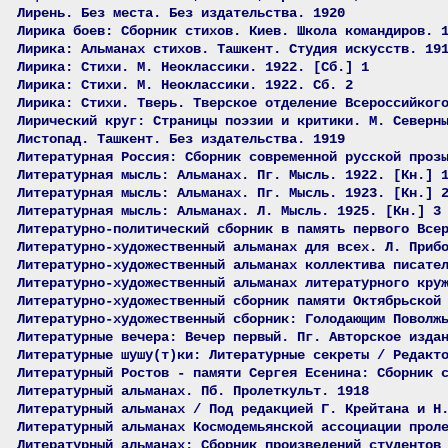
Лирень. Без места. Без издательства. 1920
Лирика боев: Сборник стихов. Киев. Школа командиров. 
Лирика: Альманах стихов. Ташкент. Студия искусств. 19
Лирика: Стихи. М. Неоклассики. 1922. [Сб.] 1
Лирика: Стихи. М. Неоклассики. 1922. Сб. 2
Лирика: Стихи. Тверь. Тверское отделение Всероссийког
Лирический круг: Страницы поэзии и критики. М. Северн
Листопад. Ташкент. Без издательства. 1919
Литературная Россия: Сборник современной русской проз
Литературная мысль: Альманах. Пг. Мысль. 1922. [Кн.] 
Литературная мысль: Альманах. Пг. Мысль. 1923. [Кн.] 
Литературная мысль: Альманах. Л. Мысль. 1925. [Кн.] 3
Литературно-политический сборник в память первого Все
Литературно-художественный альманах для всех. Л. Приб
Литературно-художественный альманах коллектива писате
Литературно-художественный альманах литературного кру
Литературно-художественный сборник памяти Октябрьской
Литературно-художественный сборник: Голодающим Поволж
Литературные вечера: Вечер первый. Пг. Авторское изда
Литературные шушу(т)ки: Литературные секреты / Редакт
Литературный Ростов - памяти Сергея Есенина: Сборник 
Литературный альманах. Пб. Пролеткульт. 1918
Литературный альманах / Под редакцией Г. Крейтана и Н
Литературный альманах Космодемьянской ассоциации прол
Литературный альманах: Сборник произведений студентов