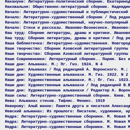
Накануне: Литературно-политический сборник. Екатерино
Наковальня: Общественно-литературный сборник. Надежди
Начало: Литературно-художественный и публицистический
Начало: Литературно-художественный сборник / Под реда
Начало: Литературно-художественный, научно-популярный
Начало: Стихи и рассказы. Иваново-Вознесенск. Иваново
Наш труд: Сборник литературы, драмы и критики. Иванов
Наш труд: Сборник литературы, драмы и критики / Под р
Наша библиотечка: Литературно-художественная. Новгоро
Наше творчество: Сборник Азовской литературной группы
Наше творчество: Сборник Азовской литературной группы
Наши Современники: Литературный сборник.. Париж. Без 
Наши дни: Альманах. М.; Пг. Гиз. 1924. N 4
Наши дни: Альманах / Под редакцией А. Воронского. М.;
Наши дни: Художественные альманахи. М. Гиз. 1922. N 2
Наши дни: Художественные альманахи. М.; Пг. Гиз. 1923
Наши дни: Художественные альманахи / Под редакцией В.
Наши дни: Художественные альманахи / Редактор А. Воро
Наши силы: Литературно-художественный сборник. Киев. 
Нева: Альманах стихов. Тифлис. Феникс. 1919
Неверову: Алый венок: Памяти друга и писателя Алексан
Невский альманах: Из прошлого: Писатели, художники, а
Недра: Литературно-художественные сборники. М. Новая 
Недра: Литературно-художественные сборники. М. Новая 
Недра: Литературно-художественные сборники. М. Новая 