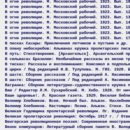
В огне революции. М. Московский рабочий. 1923. Вып. 1
В огне революции. М. Московский рабочий. 1923. Вып. 1
В огне революции. М. Московский рабочий. 1923. Вып. 1
В огне революции. М. Московский рабочий. 1923. Вып. 1
В огне революции. М. Московский рабочий. 1923. Вып. 1
В огне революции. М. Московский рабочий. 1923. Вып. 1
В огне революции. М. Московский рабочий. 1923. Вып. 1
В огне революции. М. Московский рабочий. 1923. Вып. 1
В песках Сахары: Приключения летчиков в пустыне и др.
В плену небоскребов: Альманах кружка пролетарских пис
В путь: Стихотворения. [Архангельск]. Архангельский п
В сильвасах Бразилии: Необычайные рассказы из жизни т
В тисках: Рассказы и воспоминания: Комсомол в подполь
В цирке / Под редакцией Н.В. Тулупова. М. ГИЗ. 1920. 
В шахте: Сборник рассказов / Под редакцией А. Насимов
В шахте: Сборник рассказов / Под редакцией А. Насимов
Вагранка: Сборник литературно-художественного кружка 
Вам / Редактор Л.М. Сухаребский. М. Хобо. 1920. От ни
Ваше здоровье!. Л. Красная газета. 1929. Веселая библ
Велемир Хлебников. Всем. Ночной бал. Альвэк. Нахлебни
Велемир Хлебников. Настоящее: Поэма. Альвэк. Стихи. С
Великая Годовщина пролетарской революции. Пг. Издание
Великая пролетарская революция: Октябрь 1917 г. / Отв
Венгерская революционная поэзия: Современная иностран
Венок коммунаров: Литературный сборник памяти В. Воло