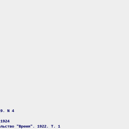
19. N 4
 1924
ельство "Время". 1922. Т. 1