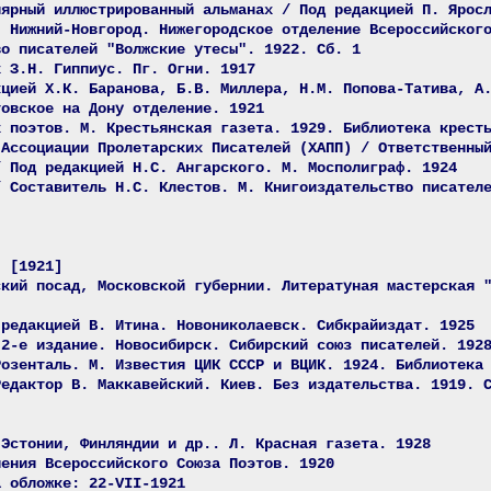
лярный иллюстрированный альманах / Под редакцией П. Ярос
. Нижний-Новгород. Нижегородское отделение Всероссийског
во писателей "Волжские утесы". 1922. Сб. 1
х З.Н. Гиппиус. Пг. Огни. 1917
кцией Х.К. Баранова, Б.В. Миллера, Н.М. Попова-Татива, А
товское на Дону отделение. 1921
х поэтов. М. Крестьянская газета. 1929. Библиотека крест
 Ассоциации Пролетарских Писателей (ХАПП) / Ответственны
/ Под редакцией Н.С. Ангарского. М. Мосполиграф. 1924
/ Составитель Н.С. Клестов. М. Книгоиздательство писател
. [1921]
ский посад, Московской губернии. Литератуная мастерская 
 редакцией В. Итина. Новониколаевск. Сибкрайиздат. 1925
 2-е издание. Новосибирск. Сибирский союз писателей. 192
Розенталь. М. Известия ЦИК СССР и ВЦИК. 1924. Библиотека
Редактор В. Маккавейский. Киев. Без издательства. 1919. 
 Эстонии, Финляндии и др.. Л. Красная газета. 1928
ления Всероссийского Союза Поэтов. 1920
а обложке: 22-VII-1921