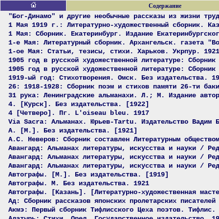
Содержание
"Бог-Динамо" и другие необычные рассказы из жизни тру
1 Мая 1919 г.: Литературно-художественный сборник. Ка
1 Мая: Сборник. Екатеринбург. Издание Екатеринбургско
1-е Мая: Литературный сборник. Архангельск. газета "В
1-ое Мая: Статьи, тезисы, стихи. Харьков. Укрпур. 192
1905 год в русской художественной литературе: Сборник
1905 год в русской художественной литературе: Сборник
1919-ый год: Стихотворения. Омск. Без издательства. 1
26: 1918-1928: Сборник поэм и стихов памяти 26-ти бак
31 рука: Ленинградские альманахи. Л.; М. Издание авто
4. [Курск]. Без издательства. [1922]
4 [Четверо]. Пг. L'oiseau bleu. 1917
Via Sacra: Альманах. Юрьев-Tartu. Издательство Вадим 
А. [М.]. Без издательства. [1921]
А.С. Неверов: Сборник составлен Литературным общество
Авангард: Альманах литературы, искусства и науки / Ре
Авангард: Альманах литературы, искусства и науки / Ре
Авангард: Альманах литературы, искусства и науки / Ре
Автографы. [М.]. Без издательства. [1919]
Автографы. М. Без издательства. 1921
Автографы. [Казань]. [Литературно-художественная маст
Ад: Сборник рассказов японских пролетарских писателей
Акмэ: Первый сборник Тифлисского Цеха поэтов. Тифлис.
Алатырь: Стихи. Орел. Государственное издательство. 1