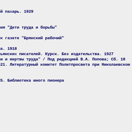
ий пахарь. 1929
рия "Дети труда и борьбы"
 к газете "Брянский рабочий"
ла. 1918
тьянских писателей. Курск. Без издательства. 1927
ои и жертвы труда" / Под редакцией В.А. Попова; Сб. 10
921. Литературный комитет Политпросвета при Николаевском
25. Библиотека юного пионера