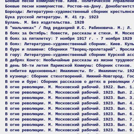
Боевые песни коммунистов. Киев. Политическое Управлен
Боевые песни коммунистов. Ростов-на-Дону. Донобагентс
Борозды: Литературно-художественный сборник крестьянс
Бука русской литературы. М. 41 гр. 1923
Булань. М. Без издательства. 1920
В "мальчиках" / Под редакцией И.С. Рабиновича. М.; Л.
В боях за Октябрь: Повести, рассказы и стихи. М. Моск
В боях за пятилетку: 7 ноября 1917 г. - 7 ноября 1929
В боях: Литературно-художественный сборник. Киев. Кул
В буре и пламени: Сборники "Творец-пролетарий". Яросл
В гору: Литературно-художественный сборник Курской ас
В дебрях Конго: Необычайные рассказы из жизни трудово
В день 50-ти летия Парижской Коммуны: Сборник стихов.
В кибитке вдохновенья: Имажинисты. Пг. Имажинисты. 19
В кузнице: Сборник стихотворений. Нижний-Новгород. Го
В огне и буре: Сборник рассказов о детях в революции 
В огне революции. М. Московский рабочий. 1922. Вып. 1
В огне революции. М. Московский рабочий. 1923. Вып. 2
В огне революции. М. Московский рабочий. 1923. Вып. 3
В огне революции. М. Московский рабочий. 1923. Вып. 4
В огне революции. М. Московский рабочий. 1923. Вып. 5
В огне революции. М. Московский рабочий. 1923. Вып. 6
В огне революции. М. Московский рабочий. 1923. Вып. 7
В огне революции. М. Московский рабочий. 1923. Вып. 8
В огне революции. М. Московский рабочий. 1923. Вып. 9