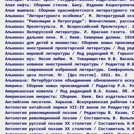
Алая нефть: Сборник стихов. Баку. Издание Азцентропеч
Алые вымпела: Сборник краснофлотского литературного т
Альманах "Литературного особняка". М. Литературный ос
Альманах "Революция в Петрограде": Впечатления, расск
Альманах Пролеткульта. М. Всероссийский Пролеткульт. 
Альманах белорусской литературы. Л. Красная газета. 1
Альманах дальние окна. М.; Киев. Северные долины. 191
Альманах для детей и юношества: Сборник новых произве
Альманах иностранной пролетарской литературы / Под ре
Альманах мировой литературы / Под редакцией М. Горько
Альманах муз: Песня любви. М. Товарищество Н.В. Васил
Альманах новинок иностранной литературы / Редактор И.
Альманах современной избранной литературы. Симферопол
Альманах цеха поэтов. Пг. [Цех поэтов]. 1921. Кн. 2
Альманахи: Петербургское объединение обновленного иск
Америка: Сборник новых произведений / Редактор Р.А. Р
Американская новелла / Под редакцией В.А. Азова. Пб. 
Американские юмористы: Сборник. Киев. Без издательств
Английские писатели. Харьков. Всеукраинская рабочая г
Антология китайской лирики VII-IX веков по Рождеству 
Антология революционной поэзии / Редакторы В. Казин, 
Антология революционной поэзии / Составитель В. Вольп
Антология русской поэзии ХХ столетия / Составитель Н.
Антология русской поэзии ХХ столетия / Составитель Н.