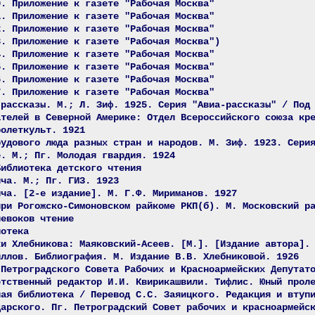
0. Приложение к газете "Рабочая Москва"
1. Приложение к газете "Рабочая Москва"
2. Приложение к газете "Рабочая Москва"
3. Приложение к газете "Рабочая Москва")
4. Приложение к газете "Рабочая Москва"
5. Приложение к газете "Рабочая Москва"
6. Приложение к газете "Рабочая Москва"
7. Приложение к газете "Рабочая Москва"
 рассказы. М.; Л. Зиф. 1925. Серия "Авиа-рассказы" / Под
ателей в Северной Америке: Отдел Всероссийского союза кр
ролеткульт. 1921
рудового люда разных стран и народов. М. Зиф. 1923. Сери
е. М.; Пг. Молодая гвардия. 1924
Библиотека детского чтения
ича. М.; Пг. ГИЗ. 1923
ича. [2-е издание]. М. Г.Ф. Мириманов. 1927
при Рогожско-Симоновском райкоме РКП(б). М. Московский р
чевоков чтение
иотека
ки Хлебникова: Маяковский-Асеев. [М.]. [Издание автора].
иллов. Библиография. М. Издание В.В. Хлебниковой. 1926
 Петроградского Совета Рабочих и Красноармейских Депутат
етственный редактор И.И. Квирикашвили. Тифлис. Юный прол
ная библиотека / Перевод С.С. Заяицкого. Редакция и втуп
дарского. Пг. Петроградский Совет рабочих и красноармейс