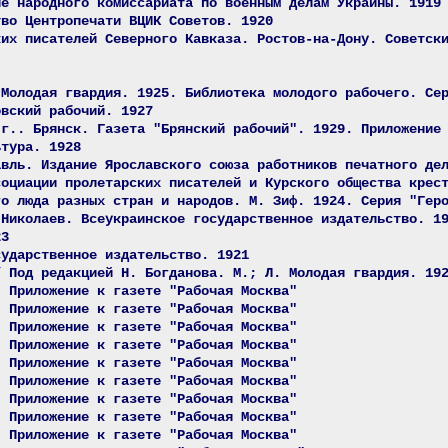
ие народного комиссариата по военным делам Украины. 1919
тво Центропечати ВЦИК Советов. 1920
ких писателей Северного Кавказа. Ростов-на-Дону. Советск
 Молодая гвардия. 1925. Библиотека молодого рабочего. Се
овский рабочий. 1927
 г.. Брянск. Газета "Брянский рабочий". 1929. Приложение
ьтура. 1928
авль. Издание Ярославского союза работников печатного де
социации пролетарских писателей и Курского общества крес
го люда разных стран и народов. М. Зиф. 1924. Серия "Гер
 Николаев. Всеукраинское государственное издательство. 1
23
сударственное издательство. 1921
/ Под редакцией Н. Богданова. М.; Л. Молодая гвардия. 19
. Приложение к газете "Рабочая Москва"
. Приложение к газете "Рабочая Москва"
. Приложение к газете "Рабочая Москва"
. Приложение к газете "Рабочая Москва"
. Приложение к газете "Рабочая Москва"
. Приложение к газете "Рабочая Москва"
. Приложение к газете "Рабочая Москва"
. Приложение к газете "Рабочая Москва"
. Приложение к газете "Рабочая Москва"