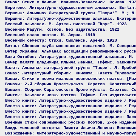
Венок: Стихи о Ленине. Иваново-Вознесенск. Основа. 19
Веретено: Литературно-художественный альманах. Berlin
Вершины: Альманах Литературной группы "Твори!". М.; Л
Вершины: Литературно-художественный альманах. Екатери
Веселый альманах. М. Артель писателей "Круг". 1923
Весенние Радуги. Козлов. Без издательства. 1922
Весенний салон поэтов. М. Зерна. 1918
Весенний семестр: Стихи. Смоленск. Арена. 1923
Ветвь: Сборник клуба московских писателей. М. Северны
Ветер Украины: Альманах ассоциации революционных русс
Вехи Октября: Литературно-художественный альманах. М.
Вечер памяти Владимира Ильича Ленина. Тифлис. Заккниг
Взлет: Альманах литературной группы "Твори". Л. Прибо
Взмах: Литературный сборник. Кинешма. Газета "Приволж
Взмах: Стихи и поэмы иваново-вознесенских поэтов. [Ив
Взмахи: 2-й сборник Пролеткульта. Саратов. Саратовски
Взмахи: Сборник Саратовского Пролеткульта. Саратов. С
Винтик: Альманах новых поэтов. Тифлис. Без издательст
Вместо книги: Литературно-художественное издание / Ре
Вместо книги: Литературно-художественное издание / Ре
Вместо книги: Литературно-художественное издание / Ре
Вместо книги: Литературно-художественное издание: Пас
Военные стихи современных русских поэтов. 2-ое издани
Вождь железной когорты: Памяти Ильича-Ленина: Воспоми
Возрождение: Литературно-художественный и научно-попу