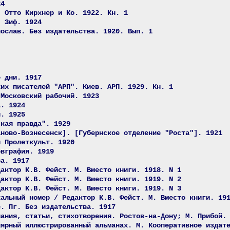
24
. Отто Кирхнер и Ко. 1922. Кн. 1
. Зиф. 1924
нослав. Без издательства. 1920. Вып. 1
е дни. 1917
ких писателей "АРП". Киев. АРП. 1929. Кн. 1
 Московский рабочий. 1923
а. 1924
й. 1925
ская правда". 1929
аново-Вознесенск]. [Губернское отделение "Роста"]. 1921
й Пролеткульт. 1920
овграфия. 1919
ва. 1917
дактор К.В. Фейст. М. Вместо книги. 1918. N 1
дактор К.В. Фейст. М. Вместо книги. 1919. N 2
дактор К.В. Фейст. М. Вместо книги. 1919. N 3
хальный номер / Редактор К.В. Фейст. М. Вместо книги. 19
е. Пг. Без издательства. 1917
нания, статьи, стихотворения. Ростов-на-Дону; М. Прибой.
лярный иллюстрированный альманах. М. Кооперативное издат