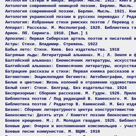
Антология сатиры и юмора. Берлин. Мысль. 1922. Книга 
Антология современной немецкой поэзии. Берлин. Мысль.
Антология современной поэзии. Берлин. Мысль. 1921. Кн
Антология украинской поэзии в русских переводах / Ред
Антология: Избранные стихи римских поэтов / Перевод с
Аппарат: Рассказы. М. Мосполиграф. 1929. Библиотека г
Арион. Пб. Сиринга. 1918. [Вып.] 1
Арпоэпис: Первая Сибирская артель поэтов и писателей 
Астры: Стихи. Владимир. Стрежень. 1922
Бабье лето: Стихи. Киев. Без издательства. 1918
Багряные льды: Литературный альманах. М.; Л. Земля и 
Балтийский альманах: Ежемесячник литературы, искусств
Балтийский альманах: Ежемесячник литературы, искусств
Батрацкие рассказы и стихи: Первая книжка рассказов и
Бегемотник: Энциклопедия бегемота: Автобиографии, пор
Белые и цветные: Жизнь колоний в отражении художестве
Белый скит: Стихи. Белград. Без издательства. 1924
Беспризорные: Сборник рассказов. М. Гудок. 1926. Прил
Библиотека поэтов / Под редакцией В. Каменского. М. Б
Библиотека поэтов / Редактор В. Каменский. М. Без изд
Бизнес: Сборник литературного центра конструктивистов
Биокосмисты: Десять штук / Комитет поэзии биокосмисто
Боевое крещение. М.; Л. Молодая гвардия. 1925. Библио
Боевые дни: Очерки и воспоминания комсомольцев - учас
Боевые песни коммунистов. М. ВЦИК. 1918