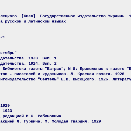
елецкого. [Киев]. Государственное издательство Украины. 
на русском и латинском языках
921
Октябрь"
здательства. 1923. Вып. 1
здательства. 1924. Вып. 2
. Библиотека газеты "Батрак"; N 8; Приложение к газете "
стов - писателей и художников. Л. Красная газета. 1928
нигоиздательство "Сеятель" Е.В. Высоцкого. 1926. Литерат
 1929
. 1923
д редакцией И.С. Рабиновича
дакцией Л. Гурвича. М. Молодая гвардия. 1929