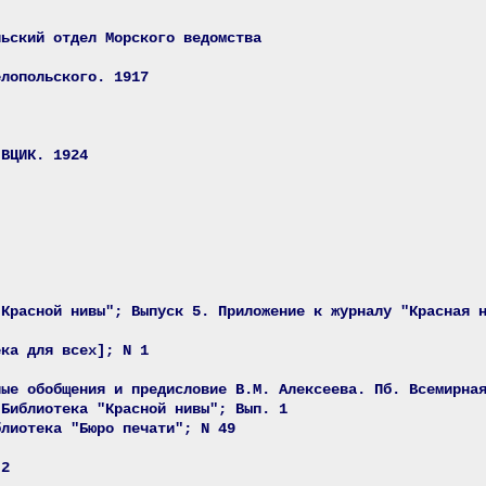
льский отдел Морского ведомства
елопольского. 1917
 ВЦИК. 1924
"Красной нивы"; Выпуск 5. Приложение к журналу "Красная 
ека для всех]; N 1
ные обобщения и предисловие В.М. Алексеева. Пб. Всемирна
 Библиотека "Красной нивы"; Вып. 1
блиотека "Бюро печати"; N 49
 2