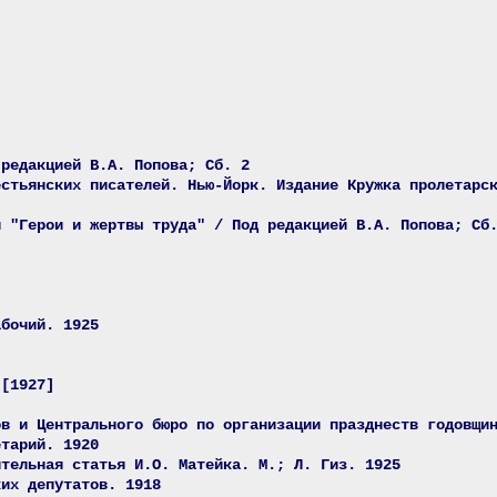
 редакцией В.А. Попова; Сб. 2
естьянских писателей. Нью-Йорк. Издание Кружка пролетарс
я "Герои и жертвы труда" / Под редакцией В.А. Попова; Сб
абочий. 1925
 [1927]
ов и Центрального бюро по организации празднеств годовщи
етарий. 1920
ительная статья И.О. Матейка. М.; Л. Гиз. 1925
ких депутатов. 1918