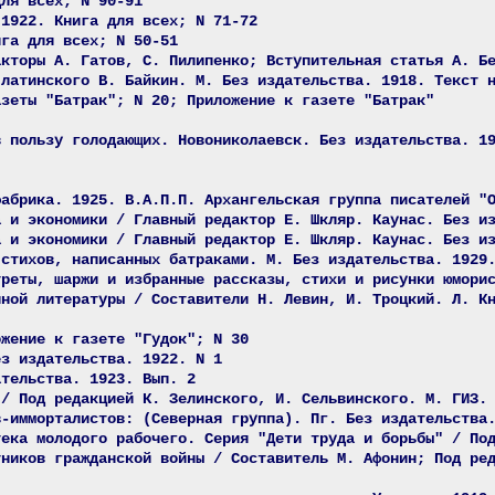
для всех; N 90-91
 1922. Книга для всех; N 71-72
ига для всех; N 50-51
акторы А. Гатов, С. Пилипенко; Вступительная статья А. Б
 латинского В. Байкин. М. Без издательства. 1918. Текст 
азеты "Батрак"; N 20; Приложение к газете "Батрак"
в пользу голодающих. Новониколаевск. Без издательства. 1
фабрика. 1925. В.А.П.П. Архангельская группа писателей "
а и экономики / Главный редактор Е. Шкляр. Каунас. Без и
а и экономики / Главный редактор Е. Шкляр. Каунас. Без и
 стихов, написанных батраками. М. Без издательства. 1929
треты, шаржи и избранные рассказы, стихи и рисунки юмори
нной литературы / Составители Н. Левин, И. Троцкий. Л. К
ожение к газете "Гудок"; N 30
ез издательства. 1922. N 1
ательства. 1923. Вып. 2
 / Под редакцией К. Зелинского, И. Сельвинского. М. ГИЗ.
в-имморталистов: (Северная группа). Пг. Без издательства
тека молодого рабочего. Серия "Дети труда и борьбы" / По
тников гражданской войны / Составитель М. Афонин; Под ре