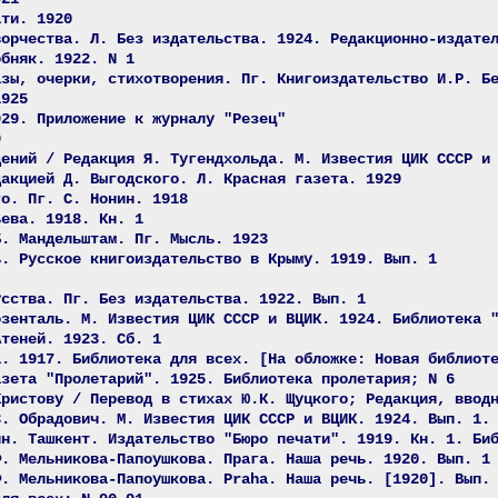
ати. 1920
ворчества. Л. Без издательства. 1924. Редакционно-издате
обняк. 1922. N 1
азы, очерки, стихотворения. Пг. Книгоиздательство И.Р. Б
1925
929. Приложение к журналу "Резец"
9
дений / Редакция Я. Тугендхольда. М. Известия ЦИК СССР и
дакцией Д. Выгодского. Л. Красная газета. 1929
го. Пг. С. Нонин. 1918
ьева. 1918. Кн. 1
Б. Мандельштам. Пг. Мысль. 1923
ь. Русское книгоиздательство в Крыму. 1919. Вып. 1
усства. Пг. Без издательства. 1922. Вып. 1
озенталь. М. Известия ЦИК СССР и ВЦИК. 1924. Библиотека 
Атеней. 1923. Сб. 1
а. 1917. Библиотека для всех. [На обложке: Новая библиот
азета "Пролетарий". 1925. Библиотека пролетария; N 6
Христову / Перевод в стихах Ю.К. Щуцкого; Редакция, ввод
С. Обрадович. М. Известия ЦИК СССР и ВЦИК. 1924. Вып. 1.
ин. Ташкент. Издательство "Бюро печати". 1919. Кн. 1. Би
Ф. Мельникова-Папоушкова. Прага. Наша речь. 1920. Вып. 1
Ф. Мельникова-Папоушкова. Praha. Наша речь. [1920]. Вып.