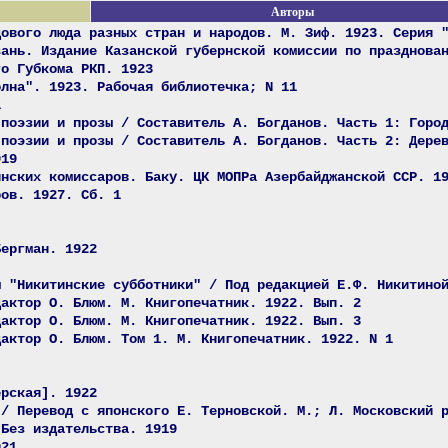
Авторы
дового люда разных стран и народов. М. Зиф. 1923. Серия 
зань. Издание Казанской губернской комиссии по празднова
го Губкома РКП. 1923
олна". 1923. Рабочая библиотечка; N 11
1
 поэзии и прозы / Составитель А. Богданов. Часть 1: Горо
 поэзии и прозы / Составитель А. Богданов. Часть 2: Дере
919
инских комиссаров. Баку. ЦК МОПРа Азербайджанской ССР. 1
ров. 1927. Сб. 1
Бергман. 1922
м "Никитинские субботники" / Под редакцией Е.Ф. Никитино
дактор О. Блюм. М. Книгопечатник. 1922. Вып. 2
дактор О. Блюм. М. Книгопечатник. 1922. Вып. 3
дактор О. Блюм. Том 1. М. Книгопечатник. 1922. N 1
ерская]. 1922
 / Перевод с японского Е. Терновской. М.; Л. Московский 
 Без издательства. 1919
921