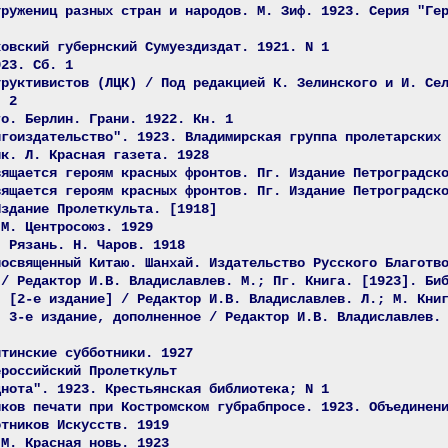
тружениц разных стран и народов. М. Зиф. 1923. Серия "Ге
ковский губернский Сумуездиздат. 1921. N 1
923. Сб. 1
труктивистов (ЛЦК) / Под редакцией К. Зелинского и И. Се
. 2
го. Берлин. Грани. 1922. Кн. 1
игоиздательство". 1923. Владимирская группа пролетарских
ик. Л. Красная газета. 1928
вящается героям красных фронтов. Пг. Издание Петроградск
вящается героям красных фронтов. Пг. Издание Петроградск
Издание Пролеткульта. [1918]
 М. Центросоюз. 1929
. Рязань. Н. Чаров. 1918
посвященный Китаю. Шанхай. Издательство Русского Благотв
 / Редактор И.В. Владиславлев. М.; Пг. Книга. [1923]. Би
. [2-е издание] / Редактор И.В. Владиславлев. Л.; М. Кни
: 3-е издание, дополненное / Редактор И.В. Владиславлев.
итинские субботники. 1927
ероссийский Пролеткульт
днота". 1923. Крестьянская библиотека; N 1
иков печати при Костромском губрабпросе. 1923. Объединен
отников Искусств. 1919
 М. Красная новь. 1923