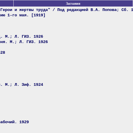
Заглавия
"Герои и жертвы труда" / Под редакцией В.А. Попова; Сб. 
нию 1-го мая. [1919]
д. М.; Л. ГИЗ. 1926
вня. М.; Л. ГИЗ. 1926
928
й. М.; Л. Зиф. 1924
рабочий. 1929