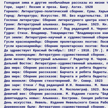
Голодная зима и другие необычайные рассказы из жизни 
Гори, заря!: Поэзия и проза. Баку. Азгиз. 1928
Горнило: Литературно-политический сборник. Сумы. Харь
Город: Литература; Искусство. Пб. Без издательства. 1
Госплан литературы: Сборник литературного центра конс
Грани: Литературный альманах. Берлин. Грани. 1923. Кн
Грани: Литературный альманах / Под редакцией А. Черно
Гудки: Стихи. Владимир. Товарищество "Владимирское кн
Гул земли: Литературно-научный и художественный сборн
Гусли красноармейца: Сборник пролетарских поэтов: Пос
Гусли красноармейца: Сборник пролетарских поэтов: Пос
Да здравствует Красный Октябрь!: 1917 - 1918. [Пг.]. 
Даешь кооперацию: Литературно-художественный сборник.
Дали жизни: Литературный альманах / Редактор Н. Чаров
Дальний Восток: Литературно-художественный альманах, 
Два мира: Сборник рассказов: Барчата и ребята бедноты
Два мира: Сборник рассказов: Барчата и ребята бедноты
Два мира: Сборник рассказов: Барчата и ребята бедноты
Два монокля: Сборник стихотворений. Пг. Север. 1923
Две зари: Стихи / Под редакцией И.Н. Новикова. М. Ник
Две ночи: Сборник рассказов. М. Мосполиграф. 1923. Вс
Девичий век: Сборник рассказов. М. Издание газеты "Бе
Девятнадцать новых: Альманах. Кострома. Секция работн
День искусства. Невель. Издание Невельского Союза Раб
Деревенские были: Литературно-художественный сборник.