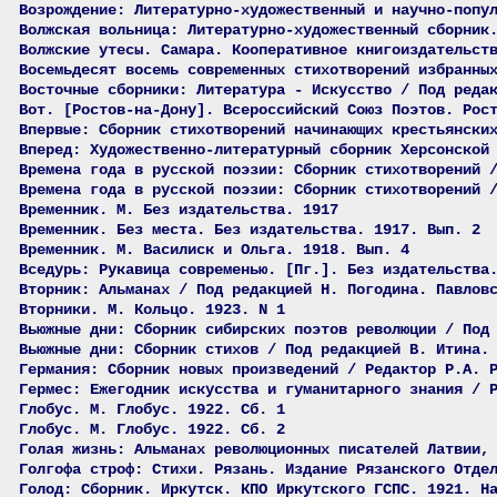
Возрождение: Литературно-художественный и научно-попу
Волжская вольница: Литературно-художественный сборник
Волжские утесы. Самара. Кооперативное книгоиздательст
Восемьдесят восемь современных стихотворений избранны
Восточные сборники: Литература - Искусство / Под реда
Вот. [Ростов-на-Дону]. Всероссийский Союз Поэтов. Рос
Впервые: Сборник стихотворений начинающих крестьянски
Вперед: Художественно-литературный сборник Херсонской
Времена года в русской поэзии: Сборник стихотворений 
Времена года в русской поэзии: Сборник стихотворений 
Временник. М. Без издательства. 1917
Временник. Без места. Без издательства. 1917. Вып. 2
Временник. М. Василиск и Ольга. 1918. Вып. 4
Вседурь: Рукавица современью. [Пг.]. Без издательства
Вторник: Альманах / Под редакцией Н. Погодина. Павлов
Вторники. М. Кольцо. 1923. N 1
Вьюжные дни: Сборник сибирских поэтов революции / Под
Вьюжные дни: Сборник стихов / Под редакцией В. Итина.
Германия: Сборник новых произведений / Редактор Р.А. 
Гермес: Ежегодник искусства и гуманитарного знания / 
Глобус. М. Глобус. 1922. Сб. 1
Глобус. М. Глобус. 1922. Сб. 2
Голая жизнь: Альманах революционных писателей Латвии,
Голгофа строф: Стихи. Рязань. Издание Рязанского Отде
Голод: Сборник. Иркутск. КПО Иркутского ГСПС. 1921. Н