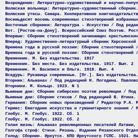
Возрождение: Литературно-художественный и научно-попу
Волжская вольница: Литературно-художественный сборник
Волжские утесы. Самара. Кооперативное книгоиздательст
Восемьдесят восемь современных стихотворений избранны
Восточные сборники: Литература - Искусство / Под реда
Вот. [Ростов-на-Дону]. Всероссийский Союз Поэтов. Рос
Впервые: Сборник стихотворений начинающих крестьянски
Вперед: Художественно-литературный сборник Херсонской
Времена года в русской поэзии: Сборник стихотворений 
Времена года в русской поэзии: Сборник стихотворений 
Временник. М. Без издательства. 1917
Временник. Без места. Без издательства. 1917. Вып. 2
Временник. М. Василиск и Ольга. 1918. Вып. 4
Вседурь: Рукавица современью. [Пг.]. Без издательства
Вторник: Альманах / Под редакцией Н. Погодина. Павлов
Вторники. М. Кольцо. 1923. N 1
Вьюжные дни: Сборник сибирских поэтов революции / Под
Вьюжные дни: Сборник стихов / Под редакцией В. Итина.
Германия: Сборник новых произведений / Редактор Р.А. 
Гермес: Ежегодник искусства и гуманитарного знания / 
Глобус. М. Глобус. 1922. Сб. 1
Глобус. М. Глобус. 1922. Сб. 2
Голая жизнь: Альманах революционных писателей Латвии,
Голгофа строф: Стихи. Рязань. Издание Рязанского Отде
Голод: Сборник. Иркутск. КПО Иркутского ГСПС. 1921. Н