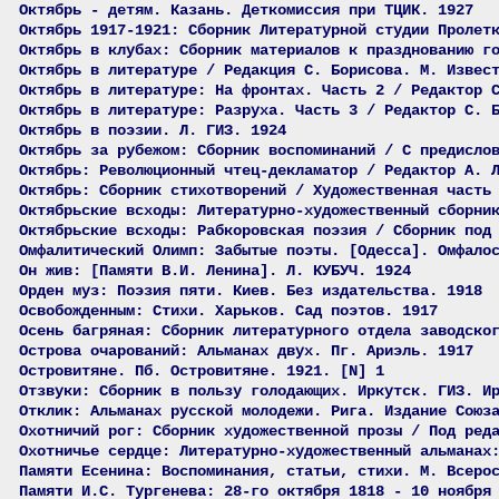
Октябрь - детям. Казань. Деткомиссия при ТЦИК. 1927
Октябрь 1917-1921: Сборник Литературной студии Пролет
Октябрь в клубах: Сборник материалов к празднованию г
Октябрь в литературе / Редакция С. Борисова. М. Извес
Октябрь в литературе: На фронтах. Часть 2 / Редактор 
Октябрь в литературе: Разруха. Часть 3 / Редактор С. 
Октябрь в поэзии. Л. ГИЗ. 1924
Октябрь за рубежом: Сборник воспоминаний / С предисло
Октябрь: Революционный чтец-декламатор / Редактор А. 
Октябрь: Сборник стихотворений / Художественная часть
Октябрьские всходы: Литературно-художественный сборни
Октябрьские всходы: Рабкоровская поэзия / Сборник под
Омфалитический Олимп: Забытые поэты. [Одесса]. Омфало
Он жив: [Памяти В.И. Ленина]. Л. КУБУЧ. 1924
Орден муз: Поэзия пяти. Киев. Без издательства. 1918
Освобожденным: Стихи. Харьков. Сад поэтов. 1917
Осень багряная: Сборник литературного отдела заводско
Острова очарований: Альманах двух. Пг. Ариэль. 1917
Островитяне. Пб. Островитяне. 1921. [N] 1
Отзвуки: Сборник в пользу голодающих. Иркутск. ГИЗ. И
Отклик: Альманах русской молодежи. Рига. Издание Союз
Охотничий рог: Сборник художественной прозы / Под ред
Охотничье сердце: Литературно-художественный альманах
Памяти Есенина: Воспоминания, статьи, стихи. М. Всеро
Памяти И.С. Тургенева: 28-го октября 1818 - 10 ноября