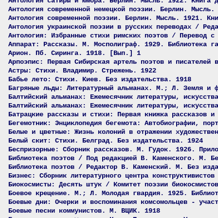
Антология сатиры и юмора. Берлин. Мысль. 1922. Книга 
Антология современной немецкой поэзии. Берлин. Мысль.
Антология современной поэзии. Берлин. Мысль. 1921. Кн
Антология украинской поэзии в русских переводах / Ред
Антология: Избранные стихи римских поэтов / Перевод с
Аппарат: Рассказы. М. Мосполиграф. 1929. Библиотека г
Арион. Пб. Сиринга. 1918. [Вып.] 1
Арпоэпис: Первая Сибирская артель поэтов и писателей 
Астры: Стихи. Владимир. Стрежень. 1922
Бабье лето: Стихи. Киев. Без издательства. 1918
Багряные льды: Литературный альманах. М.; Л. Земля и 
Балтийский альманах: Ежемесячник литературы, искусств
Балтийский альманах: Ежемесячник литературы, искусств
Батрацкие рассказы и стихи: Первая книжка рассказов и
Бегемотник: Энциклопедия бегемота: Автобиографии, пор
Белые и цветные: Жизнь колоний в отражении художестве
Белый скит: Стихи. Белград. Без издательства. 1924
Беспризорные: Сборник рассказов. М. Гудок. 1926. Прил
Библиотека поэтов / Под редакцией В. Каменского. М. Б
Библиотека поэтов / Редактор В. Каменский. М. Без изд
Бизнес: Сборник литературного центра конструктивистов
Биокосмисты: Десять штук / Комитет поэзии биокосмисто
Боевое крещение. М.; Л. Молодая гвардия. 1925. Библио
Боевые дни: Очерки и воспоминания комсомольцев - учас
Боевые песни коммунистов. М. ВЦИК. 1918