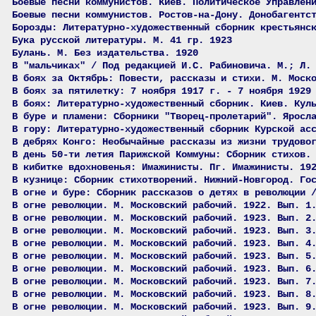
Боевые песни коммунистов. Киев. Политическое Управлен
Боевые песни коммунистов. Ростов-на-Дону. Донобагентс
Борозды: Литературно-художественный сборник крестьянс
Бука русской литературы. М. 41 гр. 1923
Булань. М. Без издательства. 1920
В "мальчиках" / Под редакцией И.С. Рабиновича. М.; Л.
В боях за Октябрь: Повести, рассказы и стихи. М. Моск
В боях за пятилетку: 7 ноября 1917 г. - 7 ноября 1929
В боях: Литературно-художественный сборник. Киев. Кул
В буре и пламени: Сборники "Творец-пролетарий". Яросл
В гору: Литературно-художественный сборник Курской ас
В дебрях Конго: Необычайные рассказы из жизни трудово
В день 50-ти летия Парижской Коммуны: Сборник стихов.
В кибитке вдохновенья: Имажинисты. Пг. Имажинисты. 19
В кузнице: Сборник стихотворений. Нижний-Новгород. Го
В огне и буре: Сборник рассказов о детях в революции 
В огне революции. М. Московский рабочий. 1922. Вып. 1
В огне революции. М. Московский рабочий. 1923. Вып. 2
В огне революции. М. Московский рабочий. 1923. Вып. 3
В огне революции. М. Московский рабочий. 1923. Вып. 4
В огне революции. М. Московский рабочий. 1923. Вып. 5
В огне революции. М. Московский рабочий. 1923. Вып. 6
В огне революции. М. Московский рабочий. 1923. Вып. 7
В огне революции. М. Московский рабочий. 1923. Вып. 8
В огне революции. М. Московский рабочий. 1923. Вып. 9