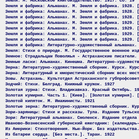
Земля. М. Московское книгоиздательство. 1917. Сб. 19
Земля и фабрика: Альманах. М. Земля и фабрика. 1928. 
Земля и фабрика: Альманах. М. Земля и фабрика. 1928. 
Земля и фабрика: Альманах. М. Земля и фабрика. 1928. 
Земля и фабрика: Альманах. М. Земля и фабрика. 1929. 
Земля и фабрика: Альманах. М. Земля и фабрика. 1929. 
Земля и фабрика: Альманах. М. Земля и фабрика. 1929. 
Земля и фабрика: Альманах. М. Земля и фабрика. 1929. 
Земля и фабрика: Литературно-художественный альманах.
Земля: Стихи о природе. М. Государственное военное из
Земное: Страдальцам Поволжья - Астраханские писатели.
Земные ласки: Альманах. Кинешма. Литературно-художест
Зерна: Литературно-художественный сборник. Курск. Кур
Зерна: Литературный и юмористический сборник всех мес
Зовы. Астрахань. Культотдел Астраханского губпрофсове
Зодчий: Стихи. Белград. Книжный кружок. 1927
Золотая зурна: Стихи. Владикавказ. Красный Октябрь. 1
Золотая кумирня. Часть 1. [Киев]. [Золотая кумирня]. 
Золотой кипяток. М. Имажинисты. 1921
Золотые зерна: Литературно-художественный сборник. Ку
Зори-заряницы: Стихи и рассказы. Тула. Издание Тульск
Зори: Литературный альманах. Смоленск. Издание отдела
Иваново-Вознесенский губернский ежегодник: (календарь
Из Америки: Стихотворения. Нью-Йорк. Без издательства
Из батареи сердца. [Без места.]. Таран. 1922