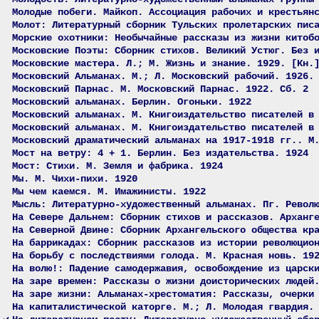
Молодые побеги. Майкоп. Ассоциация рабочих и крестьян
Молот: Литературный сборник Тульских пролетарских пис
Морские охотники: Необычайные рассказы из жизни китоб
Московские Поэты: Сборник стихов. Великий Устюг. Без 
Московские мастера. Л.; М. Жизнь и знание. 1929. [Кн.
Московский Альманах. М.; Л. Московский рабочий. 1926.
Московский Парнас. М. Московский Парнас. 1922. Сб. 2
Московский альманах. Берлин. Огоньки. 1922
Московский альманах. М. Книгоиздательство писателей в
Московский альманах. М. Книгоиздательство писателей в
Московский драматический альманах на 1917-1918 гг.. М
Мост на ветру: 4 + 1. Берлин. Без издательства. 1924
Мост: Стихи. М. Земля и фабрика. 1924
Мы. М. Чихи-пихи. 1920
Мы чем каемся. М. Имажинисты. 1922
Мысль: Литературно-художественный альманах. Пг. Револ
На Севере Дальнем: Сборник стихов и рассказов. Арханг
На Северной Двине: Сборник Архангельского общества кр
На баррикадах: Сборник рассказов из истории революцио
На борьбу с последствиями голода. М. Красная новь. 19
На волю!: Падение самодержавия, освобождение из царск
На заре времен: Рассказы о жизни доисторических людей
На заре жизни: Альманах-хрестоматия: Рассказы, очерки
На капиталистической каторге. М.; Л. Молодая гвардия.