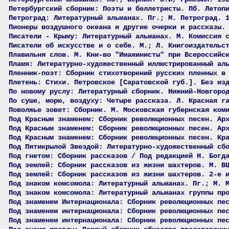
Петербургский сборник: Поэты и беллетристы. Пб. Летоп
Петроград: Литературный альманах. Пг.; М. Петроград. 
Пионеры воздушного океана и другие очерки и рассказы.
Писатели - Крыму: Литературный альманах. М. Комиссия 
Писатели об искусстве и о себе. М.; Л. Книгоиздательс
Плавильня слов. М. Кни-во "Имажинисты" при Всероссийс
Пламя: Литературно-художественный иллюстрированный ал
Пленник-поэт: Сборник стихотворений русских пленных в
Плетень: Стихи. Петровское [Саратовской губ.]. Без из
По новому руслу: Литературный сборник. Нижний-Новгоро
По суше, морю, воздуху: Четыре рассказа. Л. Красная г
Поволжье зовет: Сборник. М. Московская губернская ком
Под Красным знаменем: Сборник революционных песен. Ар
Под Красным знаменем: Сборник революционных песен. Ар
Под Красным знаменем: Сборник революционных песен. Кр
Под Пятикрылой Звездой: Литературно-художественный сб
Под гнетом: Сборник рассказов / Под редакцией Н. Богд
Под землей: Сборник рассказов из жизни шахтеров. М. В
Под землей: Сборник рассказов из жизни шахтеров. 2-е 
Под знаком комсомола: Литературный альманах. Пг.; М. 
Под знаком комсомола: Литературный альманах группы пр
Под знаменем Интернационала: Сборник революционных пе
Под знаменем интернационала: Сборник революционных пе
Под знаменем интернационала: Сборник революционных пе