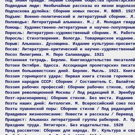
Под знамя правды: Первый сборник общества пролетарски
Подводные люди: Необычайные рассказы из жизни водолаз
Подпаскова дулейка: Сборник новых песен. М. ВОКП. 192
Подъем: Военно-политический и литературный сборник. Л
Половодье: Литературный альманах. М.; Л. Молодая гвар
Помощь: Художественно-литературные и научно-популярны
Поросль: Литературно-художественный сборник. М. Работ
Поросль: Стихотворения. Вологда. Товарищеское издание
Порыв: Альманах. Духовщина. Издание культурно-просвет
Посев: Литературно-критический и научно-художественны
Посох Пилигрима. М. Перо Саламандры. 1921
Потаенная тетрадь. Берлин. Книгоиздательство писателе
Потоки Октября. Одесса. Ассоциация пролетарских писат
Поэзия большевистских дней. Берлин. Мысль. 1921. Книг
Поэзия горняцкого удара: Первая книга стихов горняков
Поэзия народов СССР: Сборник / Составитель С. Валайти
Поэзия рабочих профессий: Сборник рабочих стихов, соб
Поэзия революционной Москвы / Под редакцией И. Эренбу
Поэт-красноармеец: Сборник стихов. Без места. Издание
Поэты наших дней: Антология. М. Всероссийский союз по
Поэты пушкинской поры: Сборник стихов / Под редакцией
Правдивое жизнеописание: Повести и рассказы / Перевод
Правдист: Альманах литературной группы рабкоров. Л. П
Праздник труда. Пятигорск. Без издательства. 1920
Пред рассветом: Сборник для народа. Пг. Культура и св