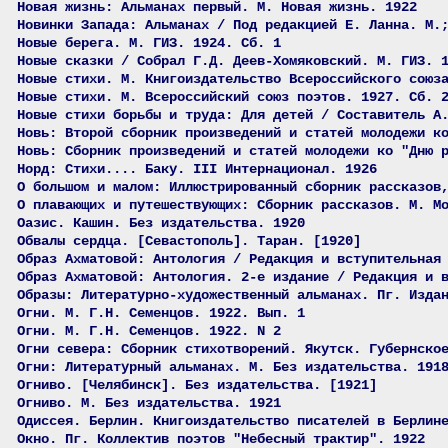
Новая жизнь: Альманах первый. М. Новая жизнь. 1922
Новинки Запада: Альманах / Под редакцией Е. Ланна. М.
Новые берега. М. ГИЗ. 1924. Сб. 1
Новые сказки / Собрал Г.Д. Деев-Хомяковский. М. ГИЗ. 
Новые стихи. М. Книгоиздательство Всероссийского союз
Новые стихи. М. Всероссийский союз поэтов. 1927. Сб. 
Новые стихи борьбы и труда: Для детей / Составитель А
Новь: Второй сборник произведений и статей молодежи к
Новь: Сборник произведений и статей молодежи ко "Дню 
Норд: Стихи.... Баку. III Интернационал. 1926
О большом и малом: Иллюстрированный сборник рассказов
О плавающих и путешествующих: Сборник рассказов. М. М
Оазис. Кашин. Без издательства. 1920
Обвалы сердца. [Севастополь]. Таран. [1920]
Образ Ахматовой: Антология / Редакция и вступительная
Образ Ахматовой: Антология. 2-е издание / Редакция и 
Образы: Литературно-художественный альманах. Пг. Изда
Огни. М. Г.Н. Семенцов. 1922. Вып. 1
Огни. М. Г.Н. Семенцов. 1922. N 2
Огни севера: Сборник стихотворений. Якутск. Губернско
Огни: Литературный альманах. М. Без издательства. 191
Огниво. [Челябинск]. Без издательства. [1921]
Огниво. М. Без издательства. 1921
Одиссея. Берлин. Книгоиздательство писателей в Берлин
Окно. Пг. Коллектив поэтов "Небесный трактир". 1922