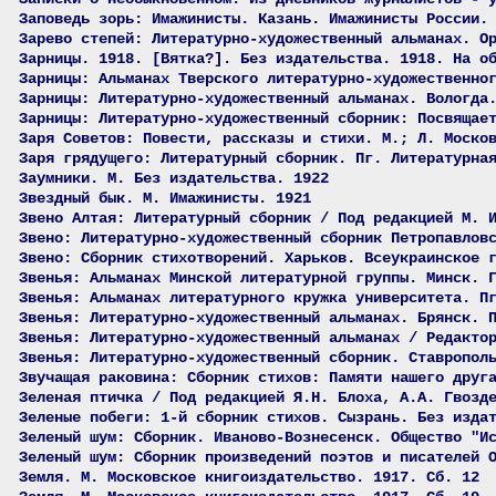
Заповедь зорь: Имажинисты. Казань. Имажинисты России.
Зарево степей: Литературно-художественный альманах. О
Зарницы. 1918. [Вятка?]. Без издательства. 1918. На о
Зарницы: Альманах Тверского литературно-художественно
Зарницы: Литературно-художественный альманах. Вологда
Зарницы: Литературно-художественный сборник: Посвящае
Заря Советов: Повести, рассказы и стихи. М.; Л. Моско
Заря грядущего: Литературный сборник. Пг. Литературна
Заумники. М. Без издательства. 1922
Звездный бык. М. Имажинисты. 1921
Звено Алтая: Литературный сборник / Под редакцией М. 
Звено: Литературно-художественный сборник Петропавлов
Звено: Сборник стихотворений. Харьков. Всеукраинское 
Звенья: Альманах Минской литературной группы. Минск. 
Звенья: Альманах литературного кружка университета. П
Звенья: Литературно-художественный альманах. Брянск. 
Звенья: Литературно-художественный альманах / Редакто
Звенья: Литературно-художественный сборник. Ставропол
Звучащая раковина: Сборник стихов: Памяти нашего друг
Зеленая птичка / Под редакцией Я.Н. Блоха, А.А. Гвозд
Зеленые побеги: 1-й сборник стихов. Сызрань. Без изда
Зеленый шум: Сборник. Иваново-Вознесенск. Общество "И
Зеленый шум: Сборник произведений поэтов и писателей 
Земля. М. Московское книгоиздательство. 1917. Сб. 12