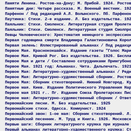
Памяти Ленина. Ростов-на-Дону; М. Прибой. 1924. Росто
Памятные дни: Четыре рассказа. М. Военный вестник. 19
Парфенон / Под редакцией А.Л. Волынского. Пб. Парфено
Паутинка: Стихи. 2-е издание. Л. Без издательства. 19
Паяльник: Стихи. Смоленск. Литературная студия Пролет
Паяльник: Стихи. Смоленск. Литературная студия Смолпр
Певцы Человеческого: Хрестоматия немецкого экспрессио
Первая годовщина смерти Владимира Галактионовича Коро
Первая зелень: Иллюстрированный альманах / Под редакц
Первое Мая. Краснококшайск. Издание газеты "Голос Мар
Первое Мая. Кривой Рог. Без издательства. 1926. Беспл
Первое Мая и дети / Составлено сотрудниками Примгубон
Первое Мая. 1921 год: Альманах. Чита. Дальпечать. 192
Первое Мая: Литературно-художественный альманах / Ред
Первое Мая: Литературно-художественный сборник. Росто
Первое Мая: Сборник стихотворений. Нижний Новгород. К
Первое мая. Киев. Издание Политического Управления На
Первое мая 1921 г.. Пг. Издание Союза Пролетарских Пи
Первое мая: Литературно-художественный сборник / Отве
Первомайские песни. М. Без издательства. 1925
Первомайские стихи. Одесса. Коммунист. 1924
Первомайский звон: 1-ое мая: Сборник стихотворений. Л
Первомайский песенник. М. Труд и Книга. 1926. Московс
Первые шаги: Сборник литературного кружка при журнале
Первый альманах литературно-художественного кружка: С