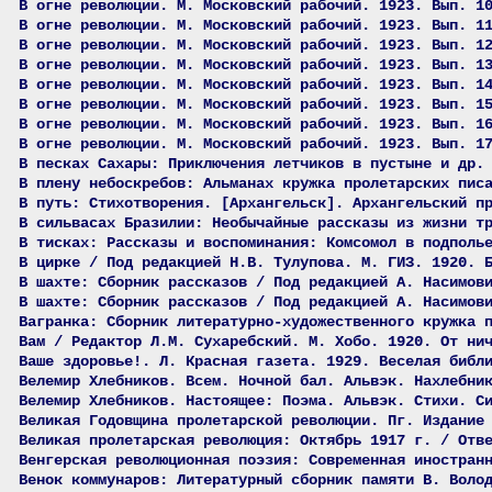
В огне революции. М. Московский рабочий. 1923. Вып. 1
В огне революции. М. Московский рабочий. 1923. Вып. 1
В огне революции. М. Московский рабочий. 1923. Вып. 1
В огне революции. М. Московский рабочий. 1923. Вып. 1
В огне революции. М. Московский рабочий. 1923. Вып. 1
В огне революции. М. Московский рабочий. 1923. Вып. 1
В огне революции. М. Московский рабочий. 1923. Вып. 1
В огне революции. М. Московский рабочий. 1923. Вып. 1
В песках Сахары: Приключения летчиков в пустыне и др.
В плену небоскребов: Альманах кружка пролетарских пис
В путь: Стихотворения. [Архангельск]. Архангельский п
В сильвасах Бразилии: Необычайные рассказы из жизни т
В тисках: Рассказы и воспоминания: Комсомол в подполь
В цирке / Под редакцией Н.В. Тулупова. М. ГИЗ. 1920. 
В шахте: Сборник рассказов / Под редакцией А. Насимов
В шахте: Сборник рассказов / Под редакцией А. Насимов
Вагранка: Сборник литературно-художественного кружка 
Вам / Редактор Л.М. Сухаребский. М. Хобо. 1920. От ни
Ваше здоровье!. Л. Красная газета. 1929. Веселая библ
Велемир Хлебников. Всем. Ночной бал. Альвэк. Нахлебни
Велемир Хлебников. Настоящее: Поэма. Альвэк. Стихи. С
Великая Годовщина пролетарской революции. Пг. Издание
Великая пролетарская революция: Октябрь 1917 г. / Отв
Венгерская революционная поэзия: Современная иностран
Венок коммунаров: Литературный сборник памяти В. Воло