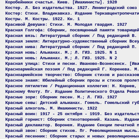
Коробейники счастья. Киев. [Имажинисты]. 1920
Костер. Л. Без издательства. 1927. Ленинградский союз
Костер: Стихи. Владикавказ. Издание Теркавцентропечат
Костры. М. Костры. 1922. Кн. 1
Красивой Девушке: Стихи. М. Молодая гвардия. 1927
Красная Голгофа: Сборник, посвященный памяти товарище
Красная вязь: Литературный сборник / Под редакцией В.
Красная земля: Литературно-художественный сборник Все
Красная нива: Литературный сборник / Под редакцией П.
Красная новь: Альманах. М.; Л. ГИЗ. 1925. N 1
Красная новь: Альманах. М.; Л. ГИЗ. 1925. N 2
Красная улица: Стихи и песни. Иваново-Вознесенск. [Ив
Красноармейская поэзия / Под редакцией Г. Коренева. М
Красноармейское творчество: Сборник стихов и рассказо
Красное знамя: Юбилейный сборник прозы и стихов проле
Красное пятилетие / Редакционная коллегия: Н. Корнев,
Красному Флоту. Пг. Издание Политического Отдела Рево
Красные зори: Сборник песен. М.; Л. ГИЗ. 1927
Красные севы: Детский альманах. Гомель. Гомельский гу
Красный алкоголь. М. Имажинисты. 1922
Красный воин: 1917 - 25 октября - 1919. Без издательс
Красный горнист: Сборник стихотворений. Казань. Издан
Красный декламатор. Воронеж. Издание Секции печатной 
Красный звон: Сборник стихов. Пг. Революционная мысль
Красный песенник: Сборник старых и новых революционны