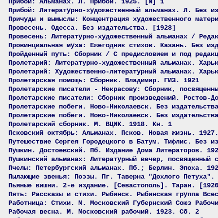
Прибой: Альманах. Л. Прибой. 1925. [N] 1
Прибой: Литературно-художественный альманах. Л. Без и
Причуды и вымыслы: Концентрация художественного матер
Провесень. Одесса. Без издательства. [1928]
Провесень: Литературно-художественный альманах / Реда
Провинциальная муза: Ежегодник стихов. Казань. Без из
Пройденный путь: Сборник / С предисловием и под редак
Пролетарий: Литературно-художественный альманах. Харь
Пролетарий: Художественно-литературный альманах. Харь
Пролетарская помощь: Сборник. Владимир. ГИЗ. 1921
Пролетарские писатели - Некрасову: Сборник, посвященн
Пролетарские писатели: Сборник произведений. Ростов-Д
Пролетарские побеги. Ново-Николаевск. Без издательств
Пролетарские побеги. Ново-Николаевск. Без издательств
Пролетарский сборник. М. ВЦИК. 1918. Кн. 1
Псковский октябрь: Альманах. Псков. Новая жизнь. 1927
Путешествие Сергея Городецкого в Батум. Тифлис. Без и
Пушкин. Достоевский. Пб. Издание Дома Литераторов. 19
Пушкинский альманах: Литературный вечер, посвященный 
Пчелы: Петербургский альманах. Пб.; Берлин. Эпоха. 19
Пылающие звенья: Поэзы. Пг. Таверна "Дохлого Петуха".
Пьяные вишни. 2-е издание. [Севастополь]. Таран. [192
Пять: Рассказы и стихи. Рыбинск. Рыбинская группа Все
Работница: Стихи. М. Московский Губернский Союз Рабоч
Рабочая весна. М. Московский рабочий. 1923. Сб. 2