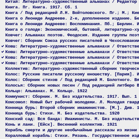
Китай: Литературно-художественный альманах / Редактор
Книга. Пг. Книга. 1917. Сб. 1
Книга / Под редакцией Л.Н. Войтоловского. Пг.; М.; Ки
Книга о Леониде Андрееве. 2-е, дополненное издание. Б
Книга о Леониде Андрееве: Воспоминания. Пб.; Берлин. 
Книга о голоде: Экономический, бытовой, литературно-х
Ковчег: Альманах поэтов. Феодосия. Издание группы поэ
Ковчег: Сборник Союза русских писателей в Чехословаки
Ковш: Литературно-художественные альманахи / Ответств
Ковш: Литературно-художественные альманахи / Ответств
Ковш: Литературно-художественные альманахи / Ответств
Ковш: Литературно-художественные альманахи / Ответств
Коллектив: Литературно-художественный сборник творчес
Колос: Русские писатели русскому юношеству. [Париж]. 
Колос: Сборник стихов / Под редакцией М. Болотного. В
Колосья: Сборник новых песен / Под редакцией литбюро 
Кольцо: Альманах. М. Кольцо. 1922
Коммунист: Сборник. М. Без издательства. 1917. Вып. 1
Комсомол: Новый быт рабочей молодежи. Л. Молодая гвар
Конница бурь: Второй сборник имажинистов. [М.]. Див. 
Конница бурь: Стихи. М. Без издательства. 1920
Конский сад: Вся банда: Имажинисты. М. Без издательст
Конь и лани. [Ейск]. Весенний коллектив. 1921
Корабль смерти и другие необычайные рассказы из жизни
Коралловый корабль: Стихи. Рязань. Государственное из