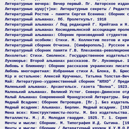
Литературные вечера: Вечер первый. Пг. Авторское изда
Литературные шушу(т)ки: Литературные секреты / Редакт
Литературный Ростов - памяти Сергея Есенина: Сборник 
Литературный альманах. Пб. Пролеткульт. 1918
Литературный альманах / Под редакцией Г. Крейтана и Н
Литературный альманах Космодемьянской ассоциации прол
Литературный альманах: Сборник произведений студентов
Литературный особняк: Стихи. М. Коллектив поэтов и кр
Литературный сборник Отчизна. [Симферополь]. Русское 
Литературный сборник памяти Г.В. Плеханова-революцион
Лихолетье: Стихи. Смоленск. Государственное издательс
Лукоморье: Второй альманах рассказов. Пг. Лукоморье. 
Любовь к ближнему: Сборник рассказов украинских писат
Любовь многоцветная: Избранные стихи А. Блока, В. Брю
Мiр и остальное: Алексей Крученых, Татьяна Толстая-Ве
Май: Литературно-художественный сборник "ИЛХО" / Пред
Маленький альманах. Архангельск. газета "Волна". 1923
Маленький альманах. Великий Устюг. Северо-Двинское от
Малый Альманах Современной Французской Литературы. Бе
Медный Всадник: Сборник Петровцев. [Пг.]. Без издател
Медный всадник: Альманах. Берлин. Медный всадник. [19
Мена всех: Конструктивисты-поэты. М. Без издательства
Металлисты. М.; Л. Молодая гвардия. 1925. Т. 1. Серия
Мечты и мысли: Сборник. М. Типография И.Д. Сытина. [1
Мечты и мысли: Сборник / Литературный кружок К.У.М.О.