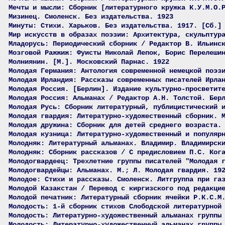
Мечты и мысли: Сборник [литературного кружка К.У.М.О.
Мизинец. Смоленск. Без издательства. 1923
Минуты: Стихи. Харьков. Без издательства. 1917. [Сб.]
Мир искусств в образах поэзии: Архитектура, скульптур
Младорусь: Периодический сборник / Редактор В. Ильинс
Мозговой Ражжиж: Фуисты Николай Лепок, Борис Перелеши
Молниянин. [М.]. Московский Парнас. 1922
Молодая Германия: Антология современной немецкой поэз
Молодая Ирландия: Рассказы современных писателей Ирла
Молодая Россия. [Берлин]. Издание культурно-просветит
Молодая Россия: Альманах / Редактор А.Н. Толстой. Бер
Молодая Русь: Сборник литературный, публицистический 
Молодая гвардия: Литературно-художественный сборник. 
Молодая дружина: Сборник для детей среднего возраста.
Молодая кузница: Литературно-художественный и популяр
Молодняк: Литературный альманах. Владимир. Владимирск
Молодняк: Сборник рассказов / С предисловием П.С. Ког
Молодогвардеец: Трехлетние группы писателей "Молодая 
Молодогвардейцы: Альманах. М.; Л. Молодая гвардия. 19
Молодое: Стихи и рассказы. Смоленск. Литгруппа при га
Молодой Казакстан / Перевод с киргизского под редакци
Молодой печатник: Литературный сборник ячейки Р.К.С.М
Молодость: 1-й сборник стихов Слободской литературной
Молодость: Литературно-художественный альманах группы
Молодость: Литературно-художественный альманах группы