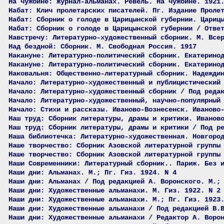
На чужбине: Журнал-альманах. Ревель. На чужбине. 1921
Набат: Клич пролетарских писателей. Пг. Издание Проле
Набат: Сборник о голоде в Царицынской губернии. Цариц
Набат: Сборник о голоде в Царицынской губернии / Отве
Навстречу: Литературно-художественный сборник. М. Все
Над бездной: Сборник. М. Свободная Россия. 1917
Накануне: Литературно-политический сборник. Екатерино
Накануне: Литературно-политический сборник. Екатерино
Наковальня: Общественно-литературный сборник. Надежди
Начало: Литературно-художественный и публицистический
Начало: Литературно-художественный сборник / Под реда
Начало: Литературно-художественный, научно-популярный
Начало: Стихи и рассказы. Иваново-Вознесенск. Иваново
Наш труд: Сборник литературы, драмы и критики. Иванов
Наш труд: Сборник литературы, драмы и критики / Под р
Наша библиотечка: Литературно-художественная. Новгоро
Наше творчество: Сборник Азовской литературной группы
Наше творчество: Сборник Азовской литературной группы
Наши Современники: Литературный сборник.. Париж. Без 
Наши дни: Альманах. М.; Пг. Гиз. 1924. N 4
Наши дни: Альманах / Под редакцией А. Воронского. М.;
Наши дни: Художественные альманахи. М. Гиз. 1922. N 2
Наши дни: Художественные альманахи. М.; Пг. Гиз. 1923
Наши дни: Художественные альманахи / Под редакцией В.
Наши дни: Художественные альманахи / Редактор А. Воро