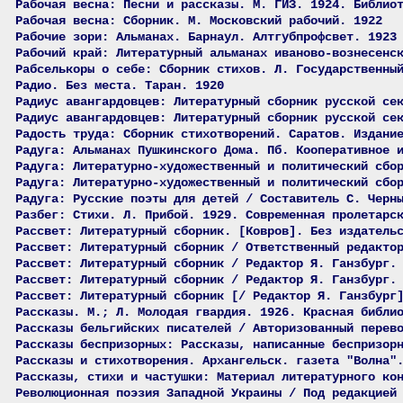
Рабочая весна: Песни и рассказы. М. ГИЗ. 1924. Библио
Рабочая весна: Сборник. М. Московский рабочий. 1922
Рабочие зори: Альманах. Барнаул. Алтгубпрофсвет. 1923
Рабочий край: Литературный альманах иваново-вознесенс
Рабселькоры о себе: Сборник стихов. Л. Государственны
Радио. Без места. Таран. 1920
Радиус авангардовцев: Литературный сборник русской се
Радиус авангардовцев: Литературный сборник русской се
Радость труда: Сборник стихотворений. Саратов. Издани
Радуга: Альманах Пушкинского Дома. Пб. Кооперативное 
Радуга: Литературно-художественный и политический сбо
Радуга: Литературно-художественный и политический сбо
Радуга: Русские поэты для детей / Составитель С. Черн
Разбег: Стихи. Л. Прибой. 1929. Современная пролетарс
Рассвет: Литературный сборник. [Ковров]. Без издатель
Рассвет: Литературный сборник / Ответственный редакто
Рассвет: Литературный сборник / Редактор Я. Ганзбург.
Рассвет: Литературный сборник / Редактор Я. Ганзбург.
Рассвет: Литературный сборник [/ Редактор Я. Ганзбург
Рассказы. М.; Л. Молодая гвардия. 1926. Красная библи
Рассказы бельгийских писателей / Авторизованный перев
Рассказы беспризорных: Рассказы, написанные беспризор
Рассказы и стихотворения. Архангельск. газета "Волна"
Рассказы, стихи и частушки: Материал литературного ко
Революционная поэзия Западной Украины / Под редакцией