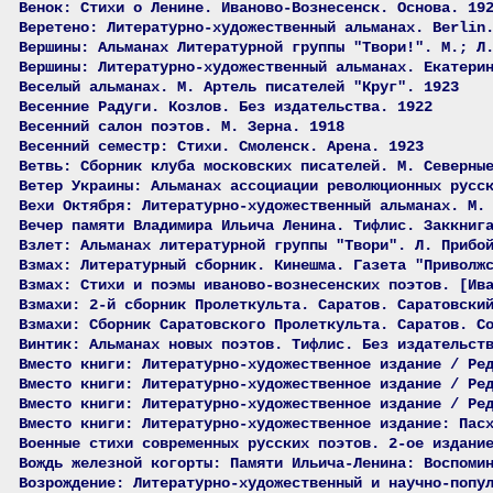
Венок: Стихи о Ленине. Иваново-Вознесенск. Основа. 19
Веретено: Литературно-художественный альманах. Berlin
Вершины: Альманах Литературной группы "Твори!". М.; Л
Вершины: Литературно-художественный альманах. Екатери
Веселый альманах. М. Артель писателей "Круг". 1923
Весенние Радуги. Козлов. Без издательства. 1922
Весенний салон поэтов. М. Зерна. 1918
Весенний семестр: Стихи. Смоленск. Арена. 1923
Ветвь: Сборник клуба московских писателей. М. Северны
Ветер Украины: Альманах ассоциации революционных русс
Вехи Октября: Литературно-художественный альманах. М.
Вечер памяти Владимира Ильича Ленина. Тифлис. Заккниг
Взлет: Альманах литературной группы "Твори". Л. Прибо
Взмах: Литературный сборник. Кинешма. Газета "Приволж
Взмах: Стихи и поэмы иваново-вознесенских поэтов. [Ив
Взмахи: 2-й сборник Пролеткульта. Саратов. Саратовски
Взмахи: Сборник Саратовского Пролеткульта. Саратов. С
Винтик: Альманах новых поэтов. Тифлис. Без издательст
Вместо книги: Литературно-художественное издание / Ре
Вместо книги: Литературно-художественное издание / Ре
Вместо книги: Литературно-художественное издание / Ре
Вместо книги: Литературно-художественное издание: Пас
Военные стихи современных русских поэтов. 2-ое издани
Вождь железной когорты: Памяти Ильича-Ленина: Воспоми
Возрождение: Литературно-художественный и научно-попу