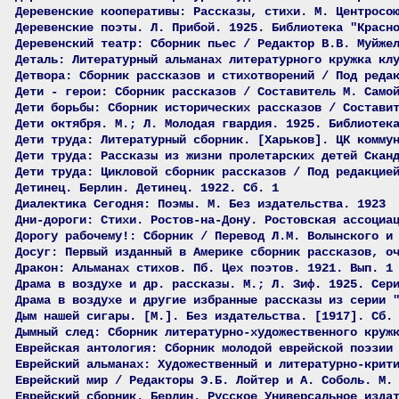
Деревенские кооперативы: Рассказы, стихи. М. Центросо
Деревенские поэты. Л. Прибой. 1925. Библиотека "Красн
Деревенский театр: Сборник пьес / Редактор В.В. Муйже
Деталь: Литературный альманах литературного кружка кл
Детвора: Сборник рассказов и стихотворений / Под реда
Дети - герои: Сборник рассказов / Составитель М. Само
Дети борьбы: Сборник исторических рассказов / Состави
Дети октября. М.; Л. Молодая гвардия. 1925. Библиотек
Дети труда: Литературный сборник. [Харьков]. ЦК комму
Дети труда: Рассказы из жизни пролетарских детей Скан
Дети труда: Цикловой сборник рассказов / Под редакцие
Детинец. Берлин. Детинец. 1922. Сб. 1
Диалектика Сегодня: Поэмы. М. Без издательства. 1923
Дни-дороги: Стихи. Ростов-на-Дону. Ростовская ассоциа
Дорогу рабочему!: Сборник / Перевод Л.М. Волынского и
Досуг: Первый изданный в Америке сборник рассказов, о
Дракон: Альманах стихов. Пб. Цех поэтов. 1921. Вып. 1
Драма в воздухе и др. рассказы. М.; Л. Зиф. 1925. Сер
Драма в воздухе и другие избранные рассказы из серии 
Дым нашей сигары. [М.]. Без издательства. [1917]. Сб.
Дымный след: Сборник литературно-художественного круж
Еврейская антология: Сборник молодой еврейской поэзии
Еврейский альманах: Художественный и литературно-крит
Еврейский мир / Редакторы Э.Б. Лойтер и А. Соболь. М.
Еврейский сборник. Берлин. Русское Универсальное изда