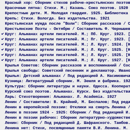
Красный хор: Сборник стихов рабоче-крестьянских поэто
Красочные пятна: Стихи. М.; Казань. Союз поэтов. 1920
Крепостные дети. М. Молодая гвардия. 1925. Библиотека
Крепь: Стихи. Вологда. Без издательства. 1921
Крестьянская нужда после "Воли": Сборник рассказов / 
Крестьянские Поэты - Октябрю / Составитель Ф. Черныше
Круг: Альманах артели писателей. М.; Пб. Круг. 1923. 
Круг: Альманах артели писателей. М.; Пг. Круг. 1923. 
Круг: Альманах артели писателей. М.; Л. Круг. 1924. [
Круг: Альманах артели писателей. М.; Л. Круг. 1925. [
Круг: Альманах артели писателей. М.; Л. Круг. 1925. [
Круг: Альманах артели писателей. М.; Л. Круг. 1927. [
Крылья Советов: Сборник рассказов и воспоминаний / Со
Крылья свободы: Советский песенник и декламатор. Иван
Крылья: Детский альманах / Под редакцией А. Насимович
Кузница: Литературный сборник. М. Земля и фабрика. 19
Культура: Сборник литературы и науки. Одесса. Коопера
Курский союз поэтов. Альманах. Курск. Без издательств
Ларь: Стихотворения: Альманах. Л. Academia. 1927
Ленин / Составители: В. Крайний, М. Беспалов; Под ред
Ленин в европейской поэзии: Отклики на смерть Ленина 
Ленин в поэзии 1924 - 1925: Сборник / Под редакцией И
Ленин в поэзии рабочих: Сборник литературно-художеств
Ленин: Сборник / Под редакцией Д. Шафранского. Тамбов
Ленина нет: Стихи, посвященные памяти В.И. Ленина. М.