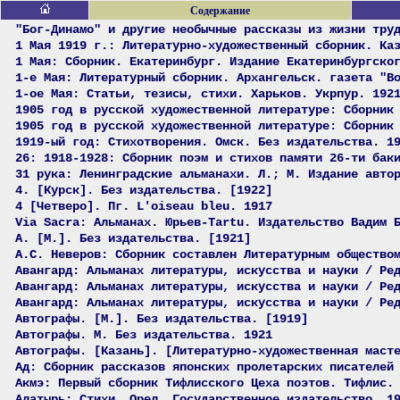
Содержание
"Бог-Динамо" и другие необычные рассказы из жизни тру
1 Мая 1919 г.: Литературно-художественный сборник. Ка
1 Мая: Сборник. Екатеринбург. Издание Екатеринбургско
1-е Мая: Литературный сборник. Архангельск. газета "В
1-ое Мая: Статьи, тезисы, стихи. Харьков. Укрпур. 192
1905 год в русской художественной литературе: Сборник
1905 год в русской художественной литературе: Сборник
1919-ый год: Стихотворения. Омск. Без издательства. 1
26: 1918-1928: Сборник поэм и стихов памяти 26-ти бак
31 рука: Ленинградские альманахи. Л.; М. Издание авто
4. [Курск]. Без издательства. [1922]
4 [Четверо]. Пг. L'oiseau bleu. 1917
Via Sacra: Альманах. Юрьев-Tartu. Издательство Вадим 
А. [М.]. Без издательства. [1921]
А.С. Неверов: Сборник составлен Литературным общество
Авангард: Альманах литературы, искусства и науки / Ре
Авангард: Альманах литературы, искусства и науки / Ре
Авангард: Альманах литературы, искусства и науки / Ре
Автографы. [М.]. Без издательства. [1919]
Автографы. М. Без издательства. 1921
Автографы. [Казань]. [Литературно-художественная маст
Ад: Сборник рассказов японских пролетарских писателей
Акмэ: Первый сборник Тифлисского Цеха поэтов. Тифлис.
Алатырь: Стихи. Орел. Государственное издательство. 1