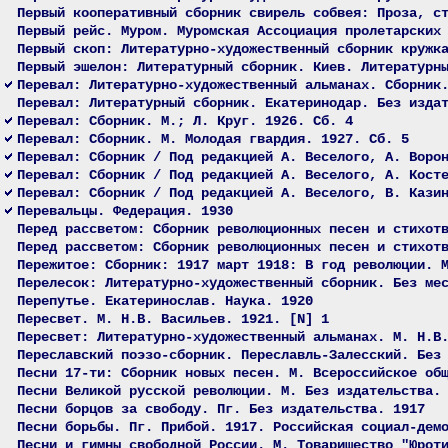
Первый кооперативный сборник свирель собвея: Проза, с
Первый рейс. Муром. Муромская Ассоциация пролетарских
Первый скоп: Литературно-художественный сборник кружк
Первый эшелон: Литературный сборник. Киев. Литературн
Перевал: Литературно-художественный альманах. Сборник
Перевал: Литературный сборник. Екатеринодар. Без изда
Перевал: Сборник. М.; Л. Круг. 1926. Сб. 4
Перевал: Сборник. М. Молодая гвардия. 1927. Сб. 5
Перевал: Сборник / Под редакцией А. Веселого, А. Воро
Перевал: Сборник / Под редакцией А. Веселого, А. Кост
Перевал: Сборник / Под редакцией А. Веселого, В. Кази
Перевальцы. Федерация. 1930
Перед рассветом: Сборник революционных песен и стихот
Перед рассветом: Сборник революционных песен и стихот
Пережитое: Сборник: 1917 март 1918: В год революции. 
Перелесок: Литературно-художественный сборник. Без ме
Перепутье. Екатеринослав. Наука. 1920
Пересвет. М. Н.В. Васильев. 1921. [N] 1
Пересвет: Литературно-художественный альманах. М. Н.В
Переславский поэзо-сборник. Переславль-Залесский. Без
Песни 17-ти: Сборник новых песен. М. Всероссийское об
Песни Великой русской революции. М. Без издательства.
Песни борцов за свободу. Пг. Без издательства. 1917
Песни борьбы. Пг. Прибой. 1917. Российская социал-дем
Песни и гимны свободной России. М. Товарищество "Юрот