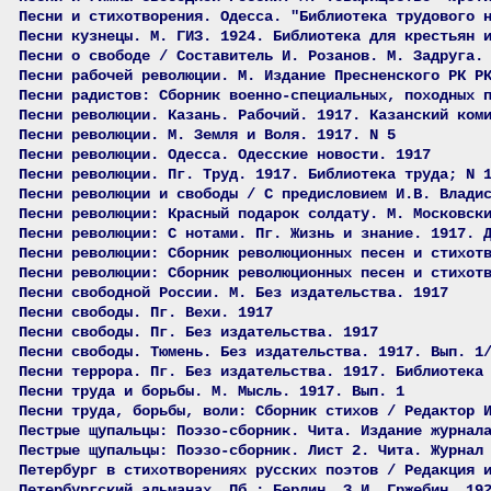
Песни и стихотворения. Одесса. "Библиотека трудового 
Песни кузнецы. М. ГИЗ. 1924. Библиотека для крестьян 
Песни о свободе / Составитель И. Розанов. М. Задруга.
Песни рабочей революции. М. Издание Пресненского РК Р
Песни радистов: Сборник военно-специальных, походных 
Песни революции. Казань. Рабочий. 1917. Казанский ком
Песни революции. М. Земля и Воля. 1917. N 5
Песни революции. Одесса. Одесские новости. 1917
Песни революции. Пг. Труд. 1917. Библиотека труда; N 
Песни революции и свободы / С предисловием И.В. Влади
Песни революции: Красный подарок солдату. М. Московск
Песни революции: С нотами. Пг. Жизнь и знание. 1917. 
Песни революции: Сборник революционных песен и стихот
Песни революции: Сборник революционных песен и стихот
Песни свободной России. М. Без издательства. 1917
Песни свободы. Пг. Вехи. 1917
Песни свободы. Пг. Без издательства. 1917
Песни свободы. Тюмень. Без издательства. 1917. Вып. 1
Песни террора. Пг. Без издательства. 1917. Библиотека
Песни труда и борьбы. М. Мысль. 1917. Вып. 1
Песни труда, борьбы, воли: Сборник стихов / Редактор 
Пестрые щупальцы: Поэзо-сборник. Чита. Издание журнал
Пестрые щупальцы: Поэзо-сборник. Лист 2. Чита. Журнал
Петербург в стихотворениях русских поэтов / Редакция 
Петербургский альманах. Пб.; Берлин. З.И, Гржебин. 19