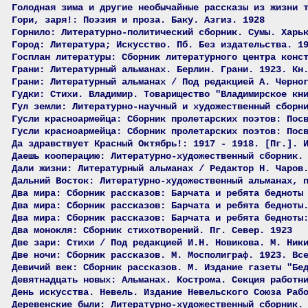
Голодная зима и другие необычайные рассказы из жизни 
Гори, заря!: Поэзия и проза. Баку. Азгиз. 1928
Горнило: Литературно-политический сборник. Сумы. Харь
Город: Литература; Искусство. Пб. Без издательства. 1
Госплан литературы: Сборник литературного центра конс
Грани: Литературный альманах. Берлин. Грани. 1923. Кн
Грани: Литературный альманах / Под редакцией А. Черно
Гудки: Стихи. Владимир. Товарищество "Владимирское кн
Гул земли: Литературно-научный и художественный сборн
Гусли красноармейца: Сборник пролетарских поэтов: Пос
Гусли красноармейца: Сборник пролетарских поэтов: Пос
Да здравствует Красный Октябрь!: 1917 - 1918. [Пг.]. 
Даешь кооперацию: Литературно-художественный сборник.
Дали жизни: Литературный альманах / Редактор Н. Чаров
Дальний Восток: Литературно-художественный альманах, 
Два мира: Сборник рассказов: Барчата и ребята бедноты
Два мира: Сборник рассказов: Барчата и ребята бедноты
Два мира: Сборник рассказов: Барчата и ребята бедноты
Два монокля: Сборник стихотворений. Пг. Север. 1923
Две зари: Стихи / Под редакцией И.Н. Новикова. М. Ник
Две ночи: Сборник рассказов. М. Мосполиграф. 1923. Вс
Девичий век: Сборник рассказов. М. Издание газеты "Бе
Девятнадцать новых: Альманах. Кострома. Секция работн
День искусства. Невель. Издание Невельского Союза Раб
Деревенские были: Литературно-художественный сборник.