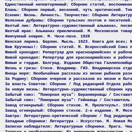
Единственный неповторяемый: Сборник статей, воспомина
Елань: Сборник первый, весенний, чуть эротический. То
Есенин: Жизнь. Личность. Творчество: Сборник Литерату
Железные дубравы: Сборник тульских поэтов и писателей
Желтый лик: Литературно-художественный альманах, посв
Желтый мрак: Альманах приключений. М. Московское това
Жемчужный коврик. М. Чихи-пихи. 1920
Женская лирика. Берлин. Мысль. 1923. Книга для всех; 
Жив Крученых!: Сборник статей. М. Всероссийский Союз 
Живой крокодил: Репертуар для красноармейских и рабоч
Живой крокодил: Репертуар для красноармейских и рабоч
Живым и гордым. Белград. Издание Общества Галлиполийц
Жизнь и грезы: Стихи. Владимир. ГИЗ. Владимирское отд
Жнецы моря: Необычайные рассказы из жизни рыбаков раз
За Родину: Сборник очерков и рассказов из жизни и быт
За власть Советов: Сборник / Под редакцией Отдела раб
За новую жизнь: Литературно-художественный сборник кр
Забытый смех: "Поморная муза": Беранжеровцы / Состави
Забытый смех: "Поморная муза": Гейневцы / Составитель
Завод огнекрылый: Сборник стихов. М. Пролеткульт. 191
Завод огнекрылый: Сборник стихов. 2-е издание. М. Мос
Завтра: Литературно-критический сборник / Под редакци
Западные сборники: Литература - Искусство. М. Новая М
Записки наблюдателя: Литературные сборники. Прага. Че
Записки о необыкновенном: Из дневников журналистов - 