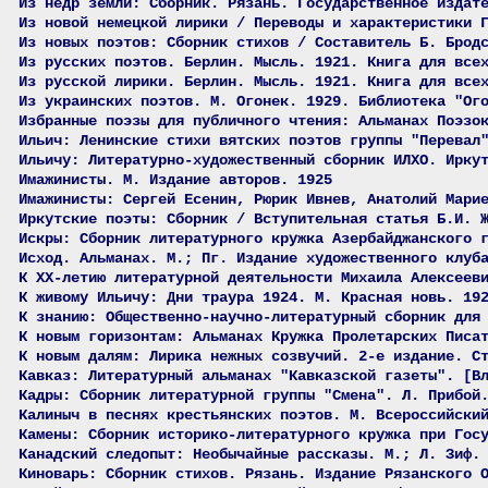
Из недр земли: Сборник. Рязань. Государственное издат
Из новой немецкой лирики / Переводы и характеристики 
Из новых поэтов: Сборник стихов / Составитель Б. Брод
Из русских поэтов. Берлин. Мысль. 1921. Книга для все
Из русской лирики. Берлин. Мысль. 1921. Книга для все
Из украинских поэтов. М. Огонек. 1929. Библиотека "Ог
Избранные поэзы для публичного чтения: Альманах Поэзо
Ильич: Ленинские стихи вятских поэтов группы "Перевал
Ильичу: Литературно-художественный сборник ИЛХО. Ирку
Имажинисты. М. Издание авторов. 1925
Имажинисты: Сергей Есенин, Рюрик Ивнев, Анатолий Мари
Иркутские поэты: Сборник / Вступительная статья Б.И. 
Искры: Сборник литературного кружка Азербайджанского 
Исход. Альманах. М.; Пг. Издание художественного клуб
К XX-летию литературной деятельности Михаила Алексеев
К живому Ильичу: Дни траура 1924. М. Красная новь. 19
К знанию: Общественно-научно-литературный сборник для
К новым горизонтам: Альманах Кружка Пролетарских Писа
К новым далям: Лирика нежных созвучий. 2-е издание. С
Кавказ: Литературный альманах "Кавказской газеты". [В
Кадры: Сборник литературной группы "Смена". Л. Прибой
Калиныч в песнях крестьянских поэтов. М. Всероссийски
Камены: Сборник историко-литературного кружка при Гос
Канадский следопыт: Необычайные рассказы. М.; Л. Зиф.
Киноварь: Сборник стихов. Рязань. Издание Рязанского 