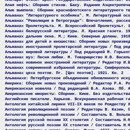
Алая нефть: Сборник стихов. Баку. Издание Азцентропеч
Алые вымпела: Сборник краснофлотского литературного т
Альманах "Литературного особняка". М. Литературный ос
Альманах "Революция в Петрограде": Впечатления, расск
Альманах Пролеткульта. М. Всероссийский Пролеткульт. 
Альманах белорусской литературы. Л. Красная газета. 1
Альманах дальние окна. М.; Киев. Северные долины. 191
Альманах для детей и юношества: Сборник новых произве
Альманах иностранной пролетарской литературы / Под ре
Альманах мировой литературы / Под редакцией М. Горько
Альманах муз: Песня любви. М. Товарищество Н.В. Васил
Альманах новинок иностранной литературы / Редактор И.
Альманах современной избранной литературы. Симферопол
Альманах цеха поэтов. Пг. [Цех поэтов]. 1921. Кн. 2
Альманахи: Петербургское объединение обновленного иск
Америка: Сборник новых произведений / Редактор Р.А. Р
Американская новелла / Под редакцией В.А. Азова. Пб. 
Американские юмористы: Сборник. Киев. Без издательств
Английские писатели. Харьков. Всеукраинская рабочая г
Антология китайской лирики VII-IX веков по Рождеству 
Антология революционной поэзии / Редакторы В. Казин, 
Антология революционной поэзии / Составитель В. Вольп
Антология русской поэзии ХХ столетия / Составитель Н.
Антология русской поэзии ХХ столетия / Составитель Н.