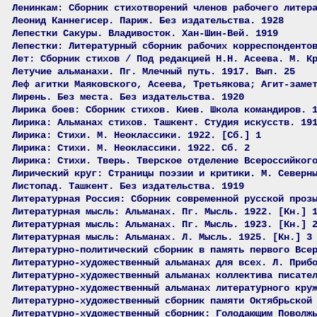
Ленинкам: Сборник стихотворений членов рабочего литер
Леонид Каннегисер. Париж. Без издательства. 1928
Лепестки Сакуры. Владивосток. Хан-Шин-Вей. 1919
Лепестки: Литературный сборник рабочих корреспонденто
Лет: Сборник стихов / Под редакцией Н.Н. Асеева. М. К
Летучие альманахи. Пг. Млечный путь. 1917. Вып. 25
Леф агитки Маяковского, Асеева, Третьякова; Агит-заме
Лирень. Без места. Без издательства. 1920
Лирика боев: Сборник стихов. Киев. Школа командиров. 
Лирика: Альманах стихов. Ташкент. Студия искусств. 19
Лирика: Стихи. М. Неоклассики. 1922. [Сб.] 1
Лирика: Стихи. М. Неоклассики. 1922. Сб. 2
Лирика: Стихи. Тверь. Тверское отделение Всероссийког
Лирический круг: Страницы поэзии и критики. М. Северн
Листопад. Ташкент. Без издательства. 1919
Литературная Россия: Сборник современной русской проз
Литературная мысль: Альманах. Пг. Мысль. 1922. [Кн.] 
Литературная мысль: Альманах. Пг. Мысль. 1923. [Кн.] 
Литературная мысль: Альманах. Л. Мысль. 1925. [Кн.] 3
Литературно-политический сборник в память первого Все
Литературно-художественный альманах для всех. Л. Приб
Литературно-художественный альманах коллектива писате
Литературно-художественный альманах литературного кру
Литературно-художественный сборник памяти Октябрьской
Литературно-художественный сборник: Голодающим Поволж