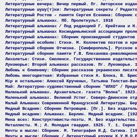
Литературные вечера: Вечер первый. Пг. Авторское изда
Литературные шушу(т)ки: Литературные секреты / Редакт
Литературный Ростов - памяти Сергея Есенина: Сборник 
Литературный альманах. Пб. Пролеткульт. 1918
Литературный альманах / Под редакцией Г. Крейтана и Н
Литературный альманах Космодемьянской ассоциации прол
Литературный альманах: Сборник произведений студентов
Литературный особняк: Стихи. М. Коллектив поэтов и кр
Литературный сборник Отчизна. [Симферополь]. Русское 
Литературный сборник памяти Г.В. Плеханова-революцион
Лихолетье: Стихи. Смоленск. Государственное издательс
Лукоморье: Второй альманах рассказов. Пг. Лукоморье. 
Любовь к ближнему: Сборник рассказов украинских писат
Любовь многоцветная: Избранные стихи А. Блока, В. Брю
Мiр и остальное: Алексей Крученых, Татьяна Толстая-Ве
Май: Литературно-художественный сборник "ИЛХО" / Пред
Маленький альманах. Архангельск. газета "Волна". 1923
Маленький альманах. Великий Устюг. Северо-Двинское от
Малый Альманах Современной Французской Литературы. Бе
Медный Всадник: Сборник Петровцев. [Пг.]. Без издател
Медный всадник: Альманах. Берлин. Медный всадник. [19
Мена всех: Конструктивисты-поэты. М. Без издательства
Металлисты. М.; Л. Молодая гвардия. 1925. Т. 1. Серия
Мечты и мысли: Сборник. М. Типография И.Д. Сытина. [1
Мечты и мысли: Сборник / Литературный кружок К.У.М.О.