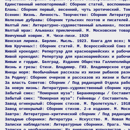
Единственный неповторяемый: Сборник статей, воспомина
Елань: Сборник первый, весенний, чуть эротический. То
Есенин: Жизнь. Личность. Творчество: Сборник Литерату
Железные дубравы: Сборник тульских поэтов и писателей
Желтый лик: Литературно-художественный альманах, посв
Желтый мрак: Альманах приключений. М. Московское това
Жемчужный коврик. М. Чихи-пихи. 1920
Женская лирика. Берлин. Мысль. 1923. Книга для всех; 
Жив Крученых!: Сборник статей. М. Всероссийский Союз 
Живой крокодил: Репертуар для красноармейских и рабоч
Живой крокодил: Репертуар для красноармейских и рабоч
Живым и гордым. Белград. Издание Общества Галлиполийц
Жизнь и грезы: Стихи. Владимир. ГИЗ. Владимирское отд
Жнецы моря: Необычайные рассказы из жизни рыбаков раз
За Родину: Сборник очерков и рассказов из жизни и быт
За власть Советов: Сборник / Под редакцией Отдела раб
За новую жизнь: Литературно-художественный сборник кр
Забытый смех: "Поморная муза": Беранжеровцы / Состави
Забытый смех: "Поморная муза": Гейневцы / Составитель
Завод огнекрылый: Сборник стихов. М. Пролеткульт. 191
Завод огнекрылый: Сборник стихов. 2-е издание. М. Мос
Завтра: Литературно-критический сборник / Под редакци
Западные сборники: Литература - Искусство. М. Новая М
Записки наблюдателя: Литературные сборники. Прага. Че
Записки о необыкновенном: Из дневников журналистов - 