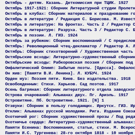
Октябрь - детям. Казань. Деткомиссия при ТЦИК. 1927
Октябрь 1917-1921: Сборник Литературной студии Пролет
Октябрь в клубах: Сборник материалов к празднованию г
Октябрь в литературе / Редакция С. Борисова. М. Извес
Октябрь в литературе: На фронтах. Часть 2 / Редактор 
Октябрь в литературе: Разруха. Часть 3 / Редактор С. 
Октябрь в поэзии. Л. ГИЗ. 1924
Октябрь за рубежом: Сборник воспоминаний / С предисло
Октябрь: Революционный чтец-декламатор / Редактор А. 
Октябрь: Сборник стихотворений / Художественная часть
Октябрьские всходы: Литературно-художественный сборни
Октябрьские всходы: Рабкоровская поэзия / Сборник под
Омфалитический Олимп: Забытые поэты. [Одесса]. Омфало
Он жив: [Памяти В.И. Ленина]. Л. КУБУЧ. 1924
Орден муз: Поэзия пяти. Киев. Без издательства. 1918
Освобожденным: Стихи. Харьков. Сад поэтов. 1917
Осень багряная: Сборник литературного отдела заводско
Острова очарований: Альманах двух. Пг. Ариэль. 1917
Островитяне. Пб. Островитяне. 1921. [N] 1
Отзвуки: Сборник в пользу голодающих. Иркутск. ГИЗ. И
Отклик: Альманах русской молодежи. Рига. Издание Союз
Охотничий рог: Сборник художественной прозы / Под ред
Охотничье сердце: Литературно-художественный альманах
Памяти Есенина: Воспоминания, статьи, стихи. М. Всеро
Памяти И.С. Тургенева: 28-го октября 1818 - 10 ноября