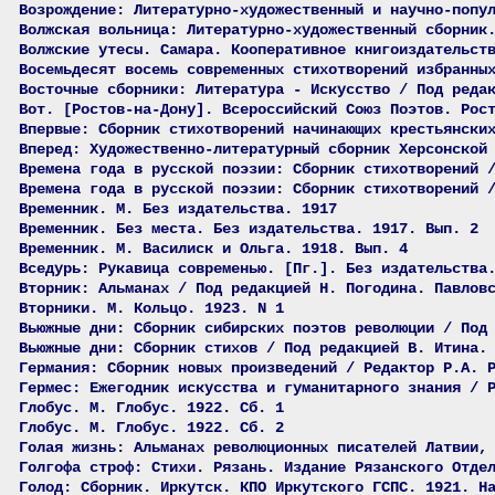
Возрождение: Литературно-художественный и научно-попу
Волжская вольница: Литературно-художественный сборник
Волжские утесы. Самара. Кооперативное книгоиздательст
Восемьдесят восемь современных стихотворений избранны
Восточные сборники: Литература - Искусство / Под реда
Вот. [Ростов-на-Дону]. Всероссийский Союз Поэтов. Рос
Впервые: Сборник стихотворений начинающих крестьянски
Вперед: Художественно-литературный сборник Херсонской
Времена года в русской поэзии: Сборник стихотворений 
Времена года в русской поэзии: Сборник стихотворений 
Временник. М. Без издательства. 1917
Временник. Без места. Без издательства. 1917. Вып. 2
Временник. М. Василиск и Ольга. 1918. Вып. 4
Вседурь: Рукавица современью. [Пг.]. Без издательства
Вторник: Альманах / Под редакцией Н. Погодина. Павлов
Вторники. М. Кольцо. 1923. N 1
Вьюжные дни: Сборник сибирских поэтов революции / Под
Вьюжные дни: Сборник стихов / Под редакцией В. Итина.
Германия: Сборник новых произведений / Редактор Р.А. 
Гермес: Ежегодник искусства и гуманитарного знания / 
Глобус. М. Глобус. 1922. Сб. 1
Глобус. М. Глобус. 1922. Сб. 2
Голая жизнь: Альманах революционных писателей Латвии,
Голгофа строф: Стихи. Рязань. Издание Рязанского Отде
Голод: Сборник. Иркутск. КПО Иркутского ГСПС. 1921. Н