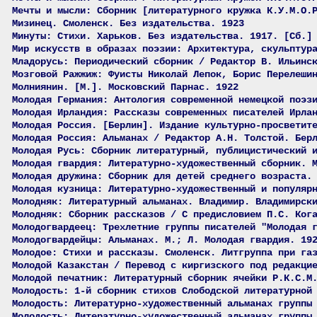
Мечты и мысли: Сборник [литературного кружка К.У.М.О.
Мизинец. Смоленск. Без издательства. 1923
Минуты: Стихи. Харьков. Без издательства. 1917. [Сб.]
Мир искусств в образах поэзии: Архитектура, скульптур
Младорусь: Периодический сборник / Редактор В. Ильинс
Мозговой Ражжиж: Фуисты Николай Лепок, Борис Перелеши
Молниянин. [М.]. Московский Парнас. 1922
Молодая Германия: Антология современной немецкой поэз
Молодая Ирландия: Рассказы современных писателей Ирла
Молодая Россия. [Берлин]. Издание культурно-просветит
Молодая Россия: Альманах / Редактор А.Н. Толстой. Бер
Молодая Русь: Сборник литературный, публицистический 
Молодая гвардия: Литературно-художественный сборник. 
Молодая дружина: Сборник для детей среднего возраста.
Молодая кузница: Литературно-художественный и популяр
Молодняк: Литературный альманах. Владимир. Владимирск
Молодняк: Сборник рассказов / С предисловием П.С. Ког
Молодогвардеец: Трехлетние группы писателей "Молодая 
Молодогвардейцы: Альманах. М.; Л. Молодая гвардия. 19
Молодое: Стихи и рассказы. Смоленск. Литгруппа при га
Молодой Казакстан / Перевод с киргизского под редакци
Молодой печатник: Литературный сборник ячейки Р.К.С.М
Молодость: 1-й сборник стихов Слободской литературной
Молодость: Литературно-художественный альманах группы
Молодость: Литературно-художественный альманах группы