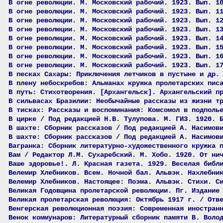
В огне революции. М. Московский рабочий. 1923. Вып. 1
В огне революции. М. Московский рабочий. 1923. Вып. 1
В огне революции. М. Московский рабочий. 1923. Вып. 1
В огне революции. М. Московский рабочий. 1923. Вып. 1
В огне революции. М. Московский рабочий. 1923. Вып. 1
В огне революции. М. Московский рабочий. 1923. Вып. 1
В огне революции. М. Московский рабочий. 1923. Вып. 1
В огне революции. М. Московский рабочий. 1923. Вып. 1
В песках Сахары: Приключения летчиков в пустыне и др.
В плену небоскребов: Альманах кружка пролетарских пис
В путь: Стихотворения. [Архангельск]. Архангельский п
В сильвасах Бразилии: Необычайные рассказы из жизни т
В тисках: Рассказы и воспоминания: Комсомол в подполь
В цирке / Под редакцией Н.В. Тулупова. М. ГИЗ. 1920. 
В шахте: Сборник рассказов / Под редакцией А. Насимов
В шахте: Сборник рассказов / Под редакцией А. Насимов
Вагранка: Сборник литературно-художественного кружка 
Вам / Редактор Л.М. Сухаребский. М. Хобо. 1920. От ни
Ваше здоровье!. Л. Красная газета. 1929. Веселая библ
Велемир Хлебников. Всем. Ночной бал. Альвэк. Нахлебни
Велемир Хлебников. Настоящее: Поэма. Альвэк. Стихи. С
Великая Годовщина пролетарской революции. Пг. Издание
Великая пролетарская революция: Октябрь 1917 г. / Отв
Венгерская революционная поэзия: Современная иностран
Венок коммунаров: Литературный сборник памяти В. Воло