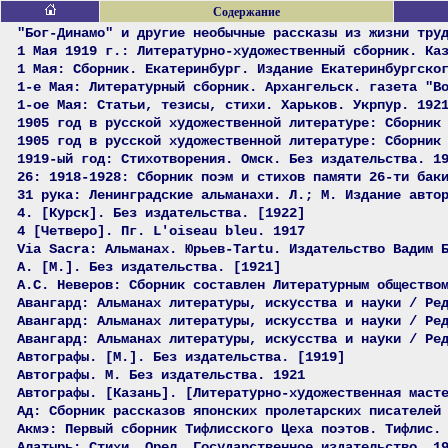
Содержание
"Бог-Динамо" и другие необычные рассказы из жизни тру
1 Мая 1919 г.: Литературно-художественный сборник. Ка
1 Мая: Сборник. Екатеринбург. Издание Екатеринбургско
1-е Мая: Литературный сборник. Архангельск. газета "В
1-ое Мая: Статьи, тезисы, стихи. Харьков. Укрпур. 192
1905 год в русской художественной литературе: Сборник
1905 год в русской художественной литературе: Сборник
1919-ый год: Стихотворения. Омск. Без издательства. 1
26: 1918-1928: Сборник поэм и стихов памяти 26-ти бак
31 рука: Ленинградские альманахи. Л.; М. Издание авто
4. [Курск]. Без издательства. [1922]
4 [Четверо]. Пг. L'oiseau bleu. 1917
Via Sacra: Альманах. Юрьев-Tartu. Издательство Вадим 
А. [М.]. Без издательства. [1921]
А.С. Неверов: Сборник составлен Литературным общество
Авангард: Альманах литературы, искусства и науки / Ре
Авангард: Альманах литературы, искусства и науки / Ре
Авангард: Альманах литературы, искусства и науки / Ре
Автографы. [М.]. Без издательства. [1919]
Автографы. М. Без издательства. 1921
Автографы. [Казань]. [Литературно-художественная маст
Ад: Сборник рассказов японских пролетарских писателей
Акмэ: Первый сборник Тифлисского Цеха поэтов. Тифлис.
Алатырь: Стихи. Орел. Государственное издательство. 1