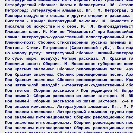
Петербургский сборник: Поэты и беллетристы. Пб. Летоп
Петроград: Литературный альманах. Пг.; М. Петроград. 
Пионеры воздушного океана и другие очерки и рассказы.
Писатели - Крыму: Литературный альманах. М. Комиссия 
Писатели об искусстве и о себе. М.; Л. Книгоиздательс
Плавильня слов. М. Кни-во "Имажинисты" при Всероссийс
Пламя: Литературно-художественный иллюстрированный ал
Пленник-поэт: Сборник стихотворений русских пленных в
Плетень: Стихи. Петровское [Саратовской губ.]. Без из
По новому руслу: Литературный сборник. Нижний-Новгоро
По суше, морю, воздуху: Четыре рассказа. Л. Красная г
Поволжье зовет: Сборник. М. Московская губернская ком
Под Красным знаменем: Сборник революционных песен. Ар
Под Красным знаменем: Сборник революционных песен. Ар
Под Красным знаменем: Сборник революционных песен. Кр
Под Пятикрылой Звездой: Литературно-художественный сб
Под гнетом: Сборник рассказов / Под редакцией Н. Богд
Под землей: Сборник рассказов из жизни шахтеров. М. В
Под землей: Сборник рассказов из жизни шахтеров. 2-е 
Под знаком комсомола: Литературный альманах. Пг.; М. 
Под знаком комсомола: Литературный альманах группы пр
Под знаменем Интернационала: Сборник революционных пе
Под знаменем интернационала: Сборник революционных пе
Под знаменем интернационала: Сборник революционных пе