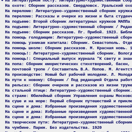
На литературном посту: Литературно-художественный сбо
На охоте: Сборник рассказов. Свердловск. Уральский ох
На переломе: Литературно-художественный сборник кружк
На переломе: Рассказы и очерки из жизни и быта студен
На подъеме: Второй сборник литературных кружков МАППа
На подъеме: Литературно-художественный сборник / Реда
На подъеме: Сборник рассказов. Пг. Прибой. 1923. Библ
На помощь голодающим: Литературно-художественный сбор
На помощь узникам капитала: Сборник. Севастополь. Отд
На помощь школе: Сборник рассказов. М. Красная новь. 
На помощь!: Литературно-художественный сборник. Волог
На помощь!: Специальный выпуск журнала "К свету и зна
На попа: Сборник юмористических стихотворений, басен,
На почтовой тропе / Составитель В.А. Попов. М. Агентс
На производстве: Новый быт рабочей молодежи. Л. Молод
На пути к новому: Сборник / Под редакцией Отдела рабо
На рельсах: Сборник очерков и рассказов из жизни труж
На стальной птице: Литературно-художественный сборник
На страже: Юбилейный сборник Управления охраны Москов
На суше и на море: Первый сборник путешествий и прикл
На сцене и дома: Избранные произведения художественно
На сцене и дома: Избранные произведения художественно
На сцене и дома: Избранные произведения художественно
На творческом пути: Литературно-художественный сборни
На чужбине. Париж. Без издательства. 1920