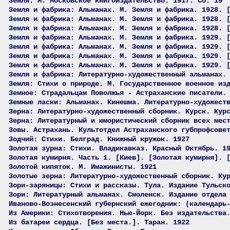
Земля. М. Московское книгоиздательство. 1917. Сб. 19
Земля и фабрика: Альманах. М. Земля и фабрика. 1928. 
Земля и фабрика: Альманах. М. Земля и фабрика. 1928. 
Земля и фабрика: Альманах. М. Земля и фабрика. 1928. 
Земля и фабрика: Альманах. М. Земля и фабрика. 1929. 
Земля и фабрика: Альманах. М. Земля и фабрика. 1929. 
Земля и фабрика: Альманах. М. Земля и фабрика. 1929. 
Земля и фабрика: Альманах. М. Земля и фабрика. 1929. 
Земля и фабрика: Литературно-художественный альманах.
Земля: Стихи о природе. М. Государственное военное из
Земное: Страдальцам Поволжья - Астраханские писатели.
Земные ласки: Альманах. Кинешма. Литературно-художест
Зерна: Литературно-художественный сборник. Курск. Кур
Зерна: Литературный и юмористический сборник всех мес
Зовы. Астрахань. Культотдел Астраханского губпрофсове
Зодчий: Стихи. Белград. Книжный кружок. 1927
Золотая зурна: Стихи. Владикавказ. Красный Октябрь. 1
Золотая кумирня. Часть 1. [Киев]. [Золотая кумирня]. 
Золотой кипяток. М. Имажинисты. 1921
Золотые зерна: Литературно-художественный сборник. Ку
Зори-заряницы: Стихи и рассказы. Тула. Издание Тульск
Зори: Литературный альманах. Смоленск. Издание отдела
Иваново-Вознесенский губернский ежегодник: (календарь
Из Америки: Стихотворения. Нью-Йорк. Без издательства
Из батареи сердца. [Без места.]. Таран. 1922