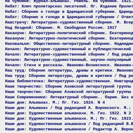
На чужбине: Журнал-альманах. Ревель. На чужбине. 1921
Набат: Клич пролетарских писателей. Пг. Издание Проле
Набат: Сборник о голоде в Царицынской губернии. Цариц
Набат: Сборник о голоде в Царицынской губернии / Отве
Навстречу: Литературно-художественный сборник. М. Все
Над бездной: Сборник. М. Свободная Россия. 1917
Накануне: Литературно-политический сборник. Екатерино
Накануне: Литературно-политический сборник. Екатерино
Наковальня: Общественно-литературный сборник. Надежди
Начало: Литературно-художественный и публицистический
Начало: Литературно-художественный сборник / Под реда
Начало: Литературно-художественный, научно-популярный
Начало: Стихи и рассказы. Иваново-Вознесенск. Иваново
Наш труд: Сборник литературы, драмы и критики. Иванов
Наш труд: Сборник литературы, драмы и критики / Под р
Наша библиотечка: Литературно-художественная. Новгоро
Наше творчество: Сборник Азовской литературной группы
Наше творчество: Сборник Азовской литературной группы
Наши Современники: Литературный сборник.. Париж. Без 
Наши дни: Альманах. М.; Пг. Гиз. 1924. N 4
Наши дни: Альманах / Под редакцией А. Воронского. М.;
Наши дни: Художественные альманахи. М. Гиз. 1922. N 2
Наши дни: Художественные альманахи. М.; Пг. Гиз. 1923
Наши дни: Художественные альманахи / Под редакцией В.
Наши дни: Художественные альманахи / Редактор А. Воро