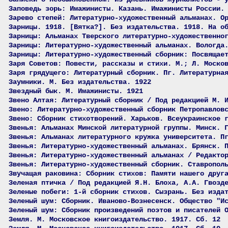
Заповедь зорь: Имажинисты. Казань. Имажинисты России.
Зарево степей: Литературно-художественный альманах. О
Зарницы. 1918. [Вятка?]. Без издательства. 1918. На о
Зарницы: Альманах Тверского литературно-художественно
Зарницы: Литературно-художественный альманах. Вологда
Зарницы: Литературно-художественный сборник: Посвящае
Заря Советов: Повести, рассказы и стихи. М.; Л. Моско
Заря грядущего: Литературный сборник. Пг. Литературна
Заумники. М. Без издательства. 1922
Звездный бык. М. Имажинисты. 1921
Звено Алтая: Литературный сборник / Под редакцией М. 
Звено: Литературно-художественный сборник Петропавлов
Звено: Сборник стихотворений. Харьков. Всеукраинское 
Звенья: Альманах Минской литературной группы. Минск. 
Звенья: Альманах литературного кружка университета. П
Звенья: Литературно-художественный альманах. Брянск. 
Звенья: Литературно-художественный альманах / Редакто
Звенья: Литературно-художественный сборник. Ставропол
Звучащая раковина: Сборник стихов: Памяти нашего друг
Зеленая птичка / Под редакцией Я.Н. Блоха, А.А. Гвозд
Зеленые побеги: 1-й сборник стихов. Сызрань. Без изда
Зеленый шум: Сборник. Иваново-Вознесенск. Общество "И
Зеленый шум: Сборник произведений поэтов и писателей 
Земля. М. Московское книгоиздательство. 1917. Сб. 12