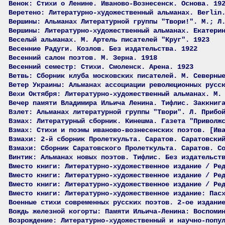
Венок: Стихи о Ленине. Иваново-Вознесенск. Основа. 19
Веретено: Литературно-художественный альманах. Berlin
Вершины: Альманах Литературной группы "Твори!". М.; Л
Вершины: Литературно-художественный альманах. Екатери
Веселый альманах. М. Артель писателей "Круг". 1923
Весенние Радуги. Козлов. Без издательства. 1922
Весенний салон поэтов. М. Зерна. 1918
Весенний семестр: Стихи. Смоленск. Арена. 1923
Ветвь: Сборник клуба московских писателей. М. Северны
Ветер Украины: Альманах ассоциации революционных русс
Вехи Октября: Литературно-художественный альманах. М.
Вечер памяти Владимира Ильича Ленина. Тифлис. Заккниг
Взлет: Альманах литературной группы "Твори". Л. Прибо
Взмах: Литературный сборник. Кинешма. Газета "Приволж
Взмах: Стихи и поэмы иваново-вознесенских поэтов. [Ив
Взмахи: 2-й сборник Пролеткульта. Саратов. Саратовски
Взмахи: Сборник Саратовского Пролеткульта. Саратов. С
Винтик: Альманах новых поэтов. Тифлис. Без издательст
Вместо книги: Литературно-художественное издание / Ре
Вместо книги: Литературно-художественное издание / Ре
Вместо книги: Литературно-художественное издание / Ре
Вместо книги: Литературно-художественное издание: Пас
Военные стихи современных русских поэтов. 2-ое издани
Вождь железной когорты: Памяти Ильича-Ленина: Воспоми
Возрождение: Литературно-художественный и научно-попу