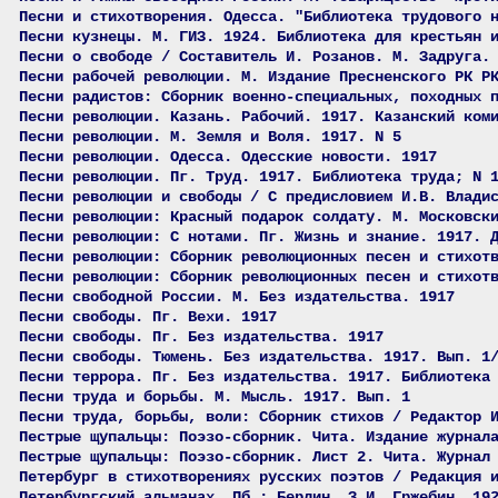
Песни и стихотворения. Одесса. "Библиотека трудового 
Песни кузнецы. М. ГИЗ. 1924. Библиотека для крестьян 
Песни о свободе / Составитель И. Розанов. М. Задруга.
Песни рабочей революции. М. Издание Пресненского РК Р
Песни радистов: Сборник военно-специальных, походных 
Песни революции. Казань. Рабочий. 1917. Казанский ком
Песни революции. М. Земля и Воля. 1917. N 5
Песни революции. Одесса. Одесские новости. 1917
Песни революции. Пг. Труд. 1917. Библиотека труда; N 
Песни революции и свободы / С предисловием И.В. Влади
Песни революции: Красный подарок солдату. М. Московск
Песни революции: С нотами. Пг. Жизнь и знание. 1917. 
Песни революции: Сборник революционных песен и стихот
Песни революции: Сборник революционных песен и стихот
Песни свободной России. М. Без издательства. 1917
Песни свободы. Пг. Вехи. 1917
Песни свободы. Пг. Без издательства. 1917
Песни свободы. Тюмень. Без издательства. 1917. Вып. 1
Песни террора. Пг. Без издательства. 1917. Библиотека
Песни труда и борьбы. М. Мысль. 1917. Вып. 1
Песни труда, борьбы, воли: Сборник стихов / Редактор 
Пестрые щупальцы: Поэзо-сборник. Чита. Издание журнал
Пестрые щупальцы: Поэзо-сборник. Лист 2. Чита. Журнал
Петербург в стихотворениях русских поэтов / Редакция 
Петербургский альманах. Пб.; Берлин. З.И, Гржебин. 19