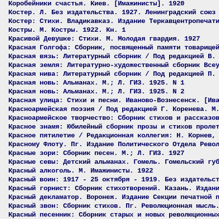
Коробейники счастья. Киев. [Имажинисты]. 1920
Костер. Л. Без издательства. 1927. Ленинградский союз
Костер: Стихи. Владикавказ. Издание Теркавцентропечат
Костры. М. Костры. 1922. Кн. 1
Красивой Девушке: Стихи. М. Молодая гвардия. 1927
Красная Голгофа: Сборник, посвященный памяти товарище
Красная вязь: Литературный сборник / Под редакцией В.
Красная земля: Литературно-художественный сборник Все
Красная нива: Литературный сборник / Под редакцией П.
Красная новь: Альманах. М.; Л. ГИЗ. 1925. N 1
Красная новь: Альманах. М.; Л. ГИЗ. 1925. N 2
Красная улица: Стихи и песни. Иваново-Вознесенск. [Ив
Красноармейская поэзия / Под редакцией Г. Коренева. М
Красноармейское творчество: Сборник стихов и рассказо
Красное знамя: Юбилейный сборник прозы и стихов проле
Красное пятилетие / Редакционная коллегия: Н. Корнев,
Красному Флоту. Пг. Издание Политического Отдела Рево
Красные зори: Сборник песен. М.; Л. ГИЗ. 1927
Красные севы: Детский альманах. Гомель. Гомельский гу
Красный алкоголь. М. Имажинисты. 1922
Красный воин: 1917 - 25 октября - 1919. Без издательс
Красный горнист: Сборник стихотворений. Казань. Издан
Красный декламатор. Воронеж. Издание Секции печатной 
Красный звон: Сборник стихов. Пг. Революционная мысль
Красный песенник: Сборник старых и новых революционны