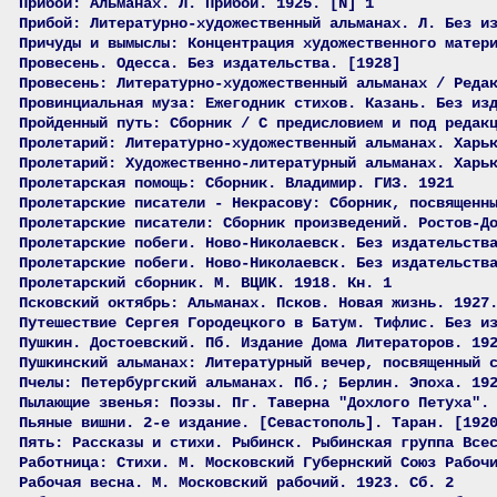
Прибой: Альманах. Л. Прибой. 1925. [N] 1
Прибой: Литературно-художественный альманах. Л. Без и
Причуды и вымыслы: Концентрация художественного матер
Провесень. Одесса. Без издательства. [1928]
Провесень: Литературно-художественный альманах / Реда
Провинциальная муза: Ежегодник стихов. Казань. Без из
Пройденный путь: Сборник / С предисловием и под редак
Пролетарий: Литературно-художественный альманах. Харь
Пролетарий: Художественно-литературный альманах. Харь
Пролетарская помощь: Сборник. Владимир. ГИЗ. 1921
Пролетарские писатели - Некрасову: Сборник, посвященн
Пролетарские писатели: Сборник произведений. Ростов-Д
Пролетарские побеги. Ново-Николаевск. Без издательств
Пролетарские побеги. Ново-Николаевск. Без издательств
Пролетарский сборник. М. ВЦИК. 1918. Кн. 1
Псковский октябрь: Альманах. Псков. Новая жизнь. 1927
Путешествие Сергея Городецкого в Батум. Тифлис. Без и
Пушкин. Достоевский. Пб. Издание Дома Литераторов. 19
Пушкинский альманах: Литературный вечер, посвященный 
Пчелы: Петербургский альманах. Пб.; Берлин. Эпоха. 19
Пылающие звенья: Поэзы. Пг. Таверна "Дохлого Петуха".
Пьяные вишни. 2-е издание. [Севастополь]. Таран. [192
Пять: Рассказы и стихи. Рыбинск. Рыбинская группа Все
Работница: Стихи. М. Московский Губернский Союз Рабоч
Рабочая весна. М. Московский рабочий. 1923. Сб. 2