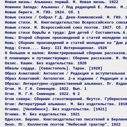
Новая жизнь: Альманах первый. М. Новая жизнь. 1922
Новинки Запада: Альманах / Под редакцией Е. Ланна. М.
Новые берега. М. ГИЗ. 1924. Сб. 1
Новые сказки / Собрал Г.Д. Деев-Хомяковский. М. ГИЗ. 
Новые стихи. М. Книгоиздательство Всероссийского союз
Новые стихи. М. Всероссийский союз поэтов. 1927. Сб. 
Новые стихи борьбы и труда: Для детей / Составитель А
Новь: Второй сборник произведений и статей молодежи к
Новь: Сборник произведений и статей молодежи ко "Дню 
Норд: Стихи.... Баку. III Интернационал. 1926
О большом и малом: Иллюстрированный сборник рассказов
О плавающих и путешествующих: Сборник рассказов. М. М
Оазис. Кашин. Без издательства. 1920
Обвалы сердца. [Севастополь]. Таран. [1920]
Образ Ахматовой: Антология / Редакция и вступительная
Образ Ахматовой: Антология. 2-е издание / Редакция и 
Образы: Литературно-художественный альманах. Пг. Изда
Огни. М. Г.Н. Семенцов. 1922. Вып. 1
Огни. М. Г.Н. Семенцов. 1922. N 2
Огни севера: Сборник стихотворений. Якутск. Губернско
Огни: Литературный альманах. М. Без издательства. 191
Огниво. [Челябинск]. Без издательства. [1921]
Огниво. М. Без издательства. 1921
Одиссея. Берлин. Книгоиздательство писателей в Берлин
Окно. Пг. Коллектив поэтов "Небесный трактир". 1922