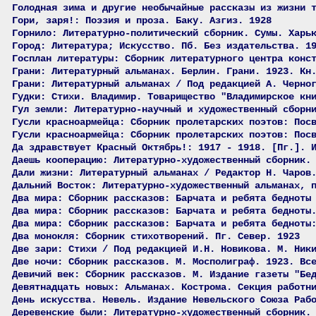
Голодная зима и другие необычайные рассказы из жизни 
Гори, заря!: Поэзия и проза. Баку. Азгиз. 1928
Горнило: Литературно-политический сборник. Сумы. Харь
Город: Литература; Искусство. Пб. Без издательства. 1
Госплан литературы: Сборник литературного центра конс
Грани: Литературный альманах. Берлин. Грани. 1923. Кн
Грани: Литературный альманах / Под редакцией А. Черно
Гудки: Стихи. Владимир. Товарищество "Владимирское кн
Гул земли: Литературно-научный и художественный сборн
Гусли красноармейца: Сборник пролетарских поэтов: Пос
Гусли красноармейца: Сборник пролетарских поэтов: Пос
Да здравствует Красный Октябрь!: 1917 - 1918. [Пг.]. 
Даешь кооперацию: Литературно-художественный сборник.
Дали жизни: Литературный альманах / Редактор Н. Чаров
Дальний Восток: Литературно-художественный альманах, 
Два мира: Сборник рассказов: Барчата и ребята бедноты
Два мира: Сборник рассказов: Барчата и ребята бедноты
Два мира: Сборник рассказов: Барчата и ребята бедноты
Два монокля: Сборник стихотворений. Пг. Север. 1923
Две зари: Стихи / Под редакцией И.Н. Новикова. М. Ник
Две ночи: Сборник рассказов. М. Мосполиграф. 1923. Вс
Девичий век: Сборник рассказов. М. Издание газеты "Бе
Девятнадцать новых: Альманах. Кострома. Секция работн
День искусства. Невель. Издание Невельского Союза Раб
Деревенские были: Литературно-художественный сборник.