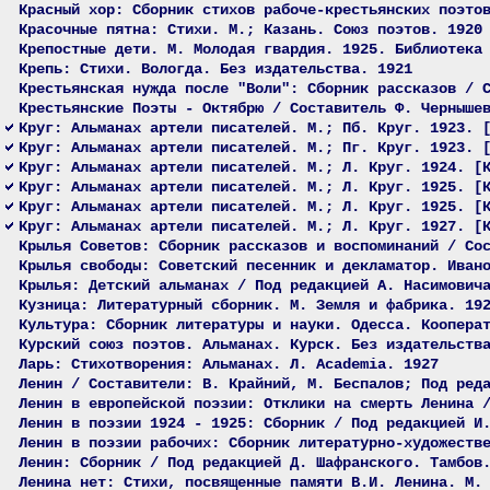
Красный хор: Сборник стихов рабоче-крестьянских поэто
Красочные пятна: Стихи. М.; Казань. Союз поэтов. 1920
Крепостные дети. М. Молодая гвардия. 1925. Библиотека
Крепь: Стихи. Вологда. Без издательства. 1921
Крестьянская нужда после "Воли": Сборник рассказов / 
Крестьянские Поэты - Октябрю / Составитель Ф. Черныше
Круг: Альманах артели писателей. М.; Пб. Круг. 1923. 
Круг: Альманах артели писателей. М.; Пг. Круг. 1923. 
Круг: Альманах артели писателей. М.; Л. Круг. 1924. [
Круг: Альманах артели писателей. М.; Л. Круг. 1925. [
Круг: Альманах артели писателей. М.; Л. Круг. 1925. [
Круг: Альманах артели писателей. М.; Л. Круг. 1927. [
Крылья Советов: Сборник рассказов и воспоминаний / Со
Крылья свободы: Советский песенник и декламатор. Иван
Крылья: Детский альманах / Под редакцией А. Насимович
Кузница: Литературный сборник. М. Земля и фабрика. 19
Культура: Сборник литературы и науки. Одесса. Коопера
Курский союз поэтов. Альманах. Курск. Без издательств
Ларь: Стихотворения: Альманах. Л. Academia. 1927
Ленин / Составители: В. Крайний, М. Беспалов; Под ред
Ленин в европейской поэзии: Отклики на смерть Ленина 
Ленин в поэзии 1924 - 1925: Сборник / Под редакцией И
Ленин в поэзии рабочих: Сборник литературно-художеств
Ленин: Сборник / Под редакцией Д. Шафранского. Тамбов
Ленина нет: Стихи, посвященные памяти В.И. Ленина. М.