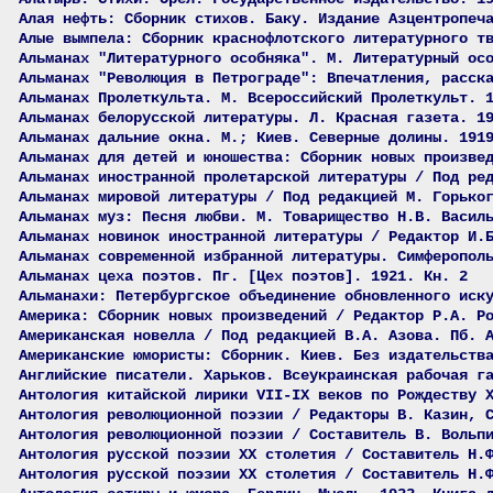
Алая нефть: Сборник стихов. Баку. Издание Азцентропеч
Алые вымпела: Сборник краснофлотского литературного т
Альманах "Литературного особняка". М. Литературный ос
Альманах "Революция в Петрограде": Впечатления, расск
Альманах Пролеткульта. М. Всероссийский Пролеткульт. 
Альманах белорусской литературы. Л. Красная газета. 1
Альманах дальние окна. М.; Киев. Северные долины. 191
Альманах для детей и юношества: Сборник новых произве
Альманах иностранной пролетарской литературы / Под ре
Альманах мировой литературы / Под редакцией М. Горько
Альманах муз: Песня любви. М. Товарищество Н.В. Васил
Альманах новинок иностранной литературы / Редактор И.
Альманах современной избранной литературы. Симферопол
Альманах цеха поэтов. Пг. [Цех поэтов]. 1921. Кн. 2
Альманахи: Петербургское объединение обновленного иск
Америка: Сборник новых произведений / Редактор Р.А. Р
Американская новелла / Под редакцией В.А. Азова. Пб. 
Американские юмористы: Сборник. Киев. Без издательств
Английские писатели. Харьков. Всеукраинская рабочая г
Антология китайской лирики VII-IX веков по Рождеству 
Антология революционной поэзии / Редакторы В. Казин, 
Антология революционной поэзии / Составитель В. Вольп
Антология русской поэзии ХХ столетия / Составитель Н.
Антология русской поэзии ХХ столетия / Составитель Н.