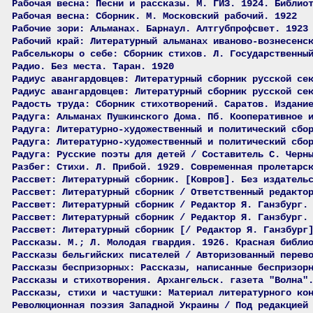
Рабочая весна: Песни и рассказы. М. ГИЗ. 1924. Библио
Рабочая весна: Сборник. М. Московский рабочий. 1922
Рабочие зори: Альманах. Барнаул. Алтгубпрофсвет. 1923
Рабочий край: Литературный альманах иваново-вознесенс
Рабселькоры о себе: Сборник стихов. Л. Государственны
Радио. Без места. Таран. 1920
Радиус авангардовцев: Литературный сборник русской се
Радиус авангардовцев: Литературный сборник русской се
Радость труда: Сборник стихотворений. Саратов. Издани
Радуга: Альманах Пушкинского Дома. Пб. Кооперативное 
Радуга: Литературно-художественный и политический сбо
Радуга: Литературно-художественный и политический сбо
Радуга: Русские поэты для детей / Составитель С. Черн
Разбег: Стихи. Л. Прибой. 1929. Современная пролетарс
Рассвет: Литературный сборник. [Ковров]. Без издатель
Рассвет: Литературный сборник / Ответственный редакто
Рассвет: Литературный сборник / Редактор Я. Ганзбург.
Рассвет: Литературный сборник / Редактор Я. Ганзбург.
Рассвет: Литературный сборник [/ Редактор Я. Ганзбург
Рассказы. М.; Л. Молодая гвардия. 1926. Красная библи
Рассказы бельгийских писателей / Авторизованный перев
Рассказы беспризорных: Рассказы, написанные беспризор
Рассказы и стихотворения. Архангельск. газета "Волна"
Рассказы, стихи и частушки: Материал литературного ко
Революционная поэзия Западной Украины / Под редакцией