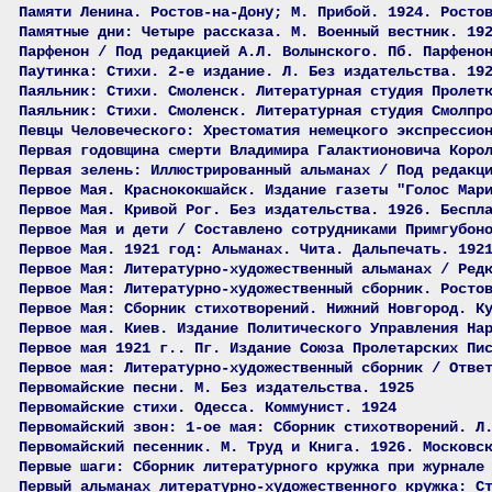
Памяти Ленина. Ростов-на-Дону; М. Прибой. 1924. Росто
Памятные дни: Четыре рассказа. М. Военный вестник. 19
Парфенон / Под редакцией А.Л. Волынского. Пб. Парфено
Паутинка: Стихи. 2-е издание. Л. Без издательства. 19
Паяльник: Стихи. Смоленск. Литературная студия Пролет
Паяльник: Стихи. Смоленск. Литературная студия Смолпр
Певцы Человеческого: Хрестоматия немецкого экспрессио
Первая годовщина смерти Владимира Галактионовича Коро
Первая зелень: Иллюстрированный альманах / Под редакц
Первое Мая. Краснококшайск. Издание газеты "Голос Мар
Первое Мая. Кривой Рог. Без издательства. 1926. Беспл
Первое Мая и дети / Составлено сотрудниками Примгубон
Первое Мая. 1921 год: Альманах. Чита. Дальпечать. 192
Первое Мая: Литературно-художественный альманах / Ред
Первое Мая: Литературно-художественный сборник. Росто
Первое Мая: Сборник стихотворений. Нижний Новгород. К
Первое мая. Киев. Издание Политического Управления На
Первое мая 1921 г.. Пг. Издание Союза Пролетарских Пи
Первое мая: Литературно-художественный сборник / Отве
Первомайские песни. М. Без издательства. 1925
Первомайские стихи. Одесса. Коммунист. 1924
Первомайский звон: 1-ое мая: Сборник стихотворений. Л
Первомайский песенник. М. Труд и Книга. 1926. Московс
Первые шаги: Сборник литературного кружка при журнале
Первый альманах литературно-художественного кружка: С