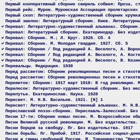
Первый кооперативный сборник свирель собвея: Проза, с
Первый рейс. Муром. Муромская Ассоциация пролетарских
Первый скоп: Литературно-художественный сборник кружк
Первый эшелон: Литературный сборник. Киев. Литературн
Перевал: Литературно-художественный альманах. Сборник
Перевал: Литературный сборник. Екатеринодар. Без изда
Перевал: Сборник. М.; Л. Круг. 1926. Сб. 4
Перевал: Сборник. М. Молодая гвардия. 1927. Сб. 5
Перевал: Сборник / Под редакцией А. Веселого, А. Воро
Перевал: Сборник / Под редакцией А. Веселого, А. Кост
Перевал: Сборник / Под редакцией А. Веселого, В. Кази
Перевальцы. Федерация. 1930
Перед рассветом: Сборник революционных песен и стихот
Перед рассветом: Сборник революционных песен и стихот
Пережитое: Сборник: 1917 март 1918: В год революции. 
Перелесок: Литературно-художественный сборник. Без ме
Перепутье. Екатеринослав. Наука. 1920
Пересвет. М. Н.В. Васильев. 1921. [N] 1
Пересвет: Литературно-художественный альманах. М. Н.В
Переславский поэзо-сборник. Переславль-Залесский. Без
Песни 17-ти: Сборник новых песен. М. Всероссийское об
Песни Великой русской революции. М. Без издательства.
Песни борцов за свободу. Пг. Без издательства. 1917
Песни борьбы. Пг. Прибой. 1917. Российская социал-дем
Песни и гимны свободной России. М. Товарищество "Юрот