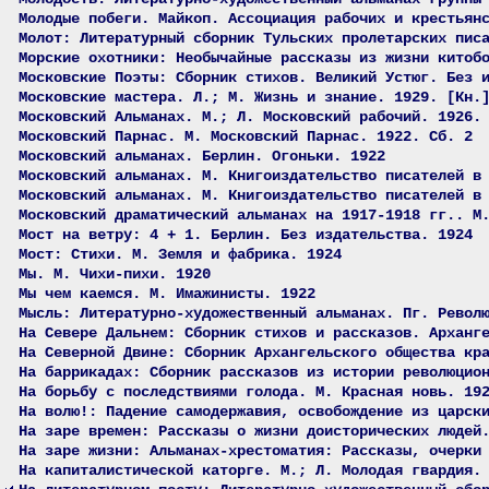
Молодые побеги. Майкоп. Ассоциация рабочих и крестьян
Молот: Литературный сборник Тульских пролетарских пис
Морские охотники: Необычайные рассказы из жизни китоб
Московские Поэты: Сборник стихов. Великий Устюг. Без 
Московские мастера. Л.; М. Жизнь и знание. 1929. [Кн.
Московский Альманах. М.; Л. Московский рабочий. 1926.
Московский Парнас. М. Московский Парнас. 1922. Сб. 2
Московский альманах. Берлин. Огоньки. 1922
Московский альманах. М. Книгоиздательство писателей в
Московский альманах. М. Книгоиздательство писателей в
Московский драматический альманах на 1917-1918 гг.. М
Мост на ветру: 4 + 1. Берлин. Без издательства. 1924
Мост: Стихи. М. Земля и фабрика. 1924
Мы. М. Чихи-пихи. 1920
Мы чем каемся. М. Имажинисты. 1922
Мысль: Литературно-художественный альманах. Пг. Револ
На Севере Дальнем: Сборник стихов и рассказов. Арханг
На Северной Двине: Сборник Архангельского общества кр
На баррикадах: Сборник рассказов из истории революцио
На борьбу с последствиями голода. М. Красная новь. 19
На волю!: Падение самодержавия, освобождение из царск
На заре времен: Рассказы о жизни доисторических людей
На заре жизни: Альманах-хрестоматия: Рассказы, очерки
На капиталистической каторге. М.; Л. Молодая гвардия.