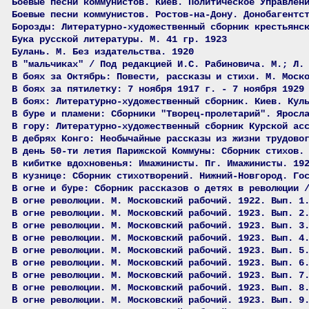
Боевые песни коммунистов. Киев. Политическое Управлен
Боевые песни коммунистов. Ростов-на-Дону. Донобагентс
Борозды: Литературно-художественный сборник крестьянс
Бука русской литературы. М. 41 гр. 1923
Булань. М. Без издательства. 1920
В "мальчиках" / Под редакцией И.С. Рабиновича. М.; Л.
В боях за Октябрь: Повести, рассказы и стихи. М. Моск
В боях за пятилетку: 7 ноября 1917 г. - 7 ноября 1929
В боях: Литературно-художественный сборник. Киев. Кул
В буре и пламени: Сборники "Творец-пролетарий". Яросл
В гору: Литературно-художественный сборник Курской ас
В дебрях Конго: Необычайные рассказы из жизни трудово
В день 50-ти летия Парижской Коммуны: Сборник стихов.
В кибитке вдохновенья: Имажинисты. Пг. Имажинисты. 19
В кузнице: Сборник стихотворений. Нижний-Новгород. Го
В огне и буре: Сборник рассказов о детях в революции 
В огне революции. М. Московский рабочий. 1922. Вып. 1
В огне революции. М. Московский рабочий. 1923. Вып. 2
В огне революции. М. Московский рабочий. 1923. Вып. 3
В огне революции. М. Московский рабочий. 1923. Вып. 4
В огне революции. М. Московский рабочий. 1923. Вып. 5
В огне революции. М. Московский рабочий. 1923. Вып. 6
В огне революции. М. Московский рабочий. 1923. Вып. 7
В огне революции. М. Московский рабочий. 1923. Вып. 8
В огне революции. М. Московский рабочий. 1923. Вып. 9