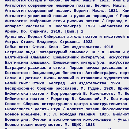
Антология сатиры и юмора. Берлин. Мысль. 1922. Книга 
Антология современной немецкой поэзии. Берлин. Мысль.
Антология современной поэзии. Берлин. Мысль. 1921. Кн
Антология украинской поэзии в русских переводах / Ред
Антология: Избранные стихи римских поэтов / Перевод с
Аппарат: Рассказы. М. Мосполиграф. 1929. Библиотека г
Арион. Пб. Сиринга. 1918. [Вып.] 1
Арпоэпис: Первая Сибирская артель поэтов и писателей 
Астры: Стихи. Владимир. Стрежень. 1922
Бабье лето: Стихи. Киев. Без издательства. 1918
Багряные льды: Литературный альманах. М.; Л. Земля и 
Балтийский альманах: Ежемесячник литературы, искусств
Балтийский альманах: Ежемесячник литературы, искусств
Батрацкие рассказы и стихи: Первая книжка рассказов и
Бегемотник: Энциклопедия бегемота: Автобиографии, пор
Белые и цветные: Жизнь колоний в отражении художестве
Белый скит: Стихи. Белград. Без издательства. 1924
Беспризорные: Сборник рассказов. М. Гудок. 1926. Прил
Библиотека поэтов / Под редакцией В. Каменского. М. Б
Библиотека поэтов / Редактор В. Каменский. М. Без изд
Бизнес: Сборник литературного центра конструктивистов
Биокосмисты: Десять штук / Комитет поэзии биокосмисто
Боевое крещение. М.; Л. Молодая гвардия. 1925. Библио
Боевые дни: Очерки и воспоминания комсомольцев - учас
Боевые песни коммунистов. М. ВЦИК. 1918