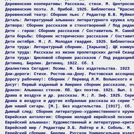
Деревенские кооперативы: Рассказы, стихи. М. Центросо
Деревенские поэты. Л. Прибой. 1925. Библиотека "Красн
Деревенский театр: Сборник пьес / Редактор В.В. Муйже
Деталь: Литературный альманах литературного кружка кл
Детвора: Сборник рассказов и стихотворений / Под реда
Дети - герои: Сборник рассказов / Составитель М. Само
Дети борьбы: Сборник исторических рассказов / Состави
Дети октября. М.; Л. Молодая гвардия. 1925. Библиотек
Дети труда: Литературный сборник. [Харьков]. ЦК комму
Дети труда: Рассказы из жизни пролетарских детей Скан
Дети труда: Цикловой сборник рассказов / Под редакцие
Детинец. Берлин. Детинец. 1922. Сб. 1
Диалектика Сегодня: Поэмы. М. Без издательства. 1923
Дни-дороги: Стихи. Ростов-на-Дону. Ростовская ассоциа
Дорогу рабочему!: Сборник / Перевод Л.М. Волынского и
Досуг: Первый изданный в Америке сборник рассказов, о
Дракон: Альманах стихов. Пб. Цех поэтов. 1921. Вып. 1
Драма в воздухе и др. рассказы. М.; Л. Зиф. 1925. Сер
Драма в воздухе и другие избранные рассказы из серии 
Дым нашей сигары. [М.]. Без издательства. [1917]. Сб.
Дымный след: Сборник литературно-художественного круж
Еврейская антология: Сборник молодой еврейской поэзии
Еврейский альманах: Художественный и литературно-крит
Еврейский мир / Редакторы Э.Б. Лойтер и А. Соболь. М.
Еврейский сборник. Берлин. Русское Универсальное изда