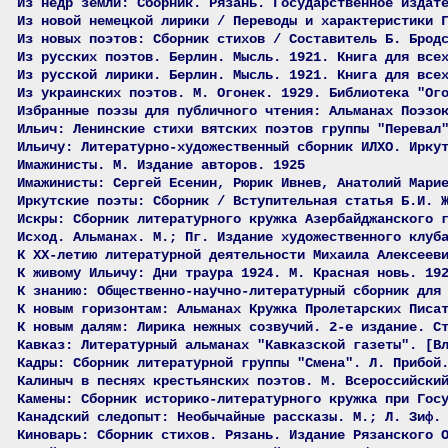
Из недр земли: Сборник. Рязань. Государственное издат
Из новой немецкой лирики / Переводы и характеристики 
Из новых поэтов: Сборник стихов / Составитель Б. Брод
Из русских поэтов. Берлин. Мысль. 1921. Книга для все
Из русской лирики. Берлин. Мысль. 1921. Книга для все
Из украинских поэтов. М. Огонек. 1929. Библиотека "Ог
Избранные поэзы для публичного чтения: Альманах Поэзо
Ильич: Ленинские стихи вятских поэтов группы "Перевал
Ильичу: Литературно-художественный сборник ИЛХО. Ирку
Имажинисты. М. Издание авторов. 1925
Имажинисты: Сергей Есенин, Рюрик Ивнев, Анатолий Мари
Иркутские поэты: Сборник / Вступительная статья Б.И. 
Искры: Сборник литературного кружка Азербайджанского 
Исход. Альманах. М.; Пг. Издание художественного клуб
К XX-летию литературной деятельности Михаила Алексеев
К живому Ильичу: Дни траура 1924. М. Красная новь. 19
К знанию: Общественно-научно-литературный сборник для
К новым горизонтам: Альманах Кружка Пролетарских Писа
К новым далям: Лирика нежных созвучий. 2-е издание. С
Кавказ: Литературный альманах "Кавказской газеты". [В
Кадры: Сборник литературной группы "Смена". Л. Прибой
Калиныч в песнях крестьянских поэтов. М. Всероссийски
Камены: Сборник историко-литературного кружка при Гос
Канадский следопыт: Необычайные рассказы. М.; Л. Зиф.
Киноварь: Сборник стихов. Рязань. Издание Рязанского 