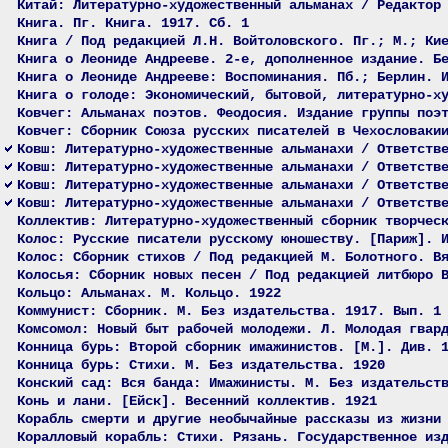
Китай: Литературно-художественный альманах / Редактор
Книга. Пг. Книга. 1917. Сб. 1
Книга / Под редакцией Л.Н. Войтоловского. Пг.; М.; Ки
Книга о Леониде Андрееве. 2-е, дополненное издание. Б
Книга о Леониде Андрееве: Воспоминания. Пб.; Берлин. 
Книга о голоде: Экономический, бытовой, литературно-х
Ковчег: Альманах поэтов. Феодосия. Издание группы поэ
Ковчег: Сборник Союза русских писателей в Чехословаки
Ковш: Литературно-художественные альманахи / Ответств
Ковш: Литературно-художественные альманахи / Ответств
Ковш: Литературно-художественные альманахи / Ответств
Ковш: Литературно-художественные альманахи / Ответств
Коллектив: Литературно-художественный сборник творчес
Колос: Русские писатели русскому юношеству. [Париж]. 
Колос: Сборник стихов / Под редакцией М. Болотного. В
Колосья: Сборник новых песен / Под редакцией литбюро 
Кольцо: Альманах. М. Кольцо. 1922
Коммунист: Сборник. М. Без издательства. 1917. Вып. 1
Комсомол: Новый быт рабочей молодежи. Л. Молодая гвар
Конница бурь: Второй сборник имажинистов. [М.]. Див. 
Конница бурь: Стихи. М. Без издательства. 1920
Конский сад: Вся банда: Имажинисты. М. Без издательст
Конь и лани. [Ейск]. Весенний коллектив. 1921
Корабль смерти и другие необычайные рассказы из жизни
Коралловый корабль: Стихи. Рязань. Государственное из