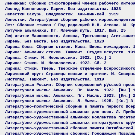
Ленинкам: Сборник стихотворений членов рабочего литер
Леонид Каннегисер. Париж. Без издательства. 1928
Лепестки Сакуры. Владивосток. Хан-Шин-Вей. 1919
Лепестки: Литературный сборник рабочих корреспонденто
Лет: Сборник стихов / Под редакцией Н.Н. Асеева. М. К
Летучие альманахи. Пг. Млечный путь. 1917. Вып. 25
Леф агитки Маяковского, Асеева, Третьякова; Агит-заме
Лирень. Без места. Без издательства. 1920
Лирика боев: Сборник стихов. Киев. Школа командиров. 
Лирика: Альманах стихов. Ташкент. Студия искусств. 19
Лирика: Стихи. М. Неоклассики. 1922. [Сб.] 1
Лирика: Стихи. М. Неоклассики. 1922. Сб. 2
Лирика: Стихи. Тверь. Тверское отделение Всероссийког
Лирический круг: Страницы поэзии и критики. М. Северн
Листопад. Ташкент. Без издательства. 1919
Литературная Россия: Сборник современной русской проз
Литературная мысль: Альманах. Пг. Мысль. 1922. [Кн.] 
Литературная мысль: Альманах. Пг. Мысль. 1923. [Кн.] 
Литературная мысль: Альманах. Л. Мысль. 1925. [Кн.] 3
Литературно-политический сборник в память первого Все
Литературно-художественный альманах для всех. Л. Приб
Литературно-художественный альманах коллектива писате
Литературно-художественный альманах литературного кру
Литературно-художественный сборник памяти Октябрьской
Литературно-художественный сборник: Голодающим Поволж