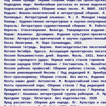
Под знамя правды: Первый сборник общества пролетарски
Подводные люди: Необычайные рассказы из жизни водолаз
Подпаскова дулейка: Сборник новых песен. М. ВОКП. 192
Подъем: Военно-политический и литературный сборник. Л
Половодье: Литературный альманах. М.; Л. Молодая гвар
Помощь: Художественно-литературные и научно-популярны
Поросль: Литературно-художественный сборник. М. Работ
Поросль: Стихотворения. Вологда. Товарищеское издание
Порыв: Альманах. Духовщина. Издание культурно-просвет
Посев: Литературно-критический и научно-художественны
Посох Пилигрима. М. Перо Саламандры. 1921
Потаенная тетрадь. Берлин. Книгоиздательство писателе
Потоки Октября. Одесса. Ассоциация пролетарских писат
Поэзия большевистских дней. Берлин. Мысль. 1921. Книг
Поэзия горняцкого удара: Первая книга стихов горняков
Поэзия народов СССР: Сборник / Составитель С. Валайти
Поэзия рабочих профессий: Сборник рабочих стихов, соб
Поэзия революционной Москвы / Под редакцией И. Эренбу
Поэт-красноармеец: Сборник стихов. Без места. Издание
Поэты наших дней: Антология. М. Всероссийский союз по
Поэты пушкинской поры: Сборник стихов / Под редакцией
Правдивое жизнеописание: Повести и рассказы / Перевод
Правдист: Альманах литературной группы рабкоров. Л. П
Праздник труда. Пятигорск. Без издательства. 1920
Пред рассветом: Сборник для народа. Пг. Культура и св