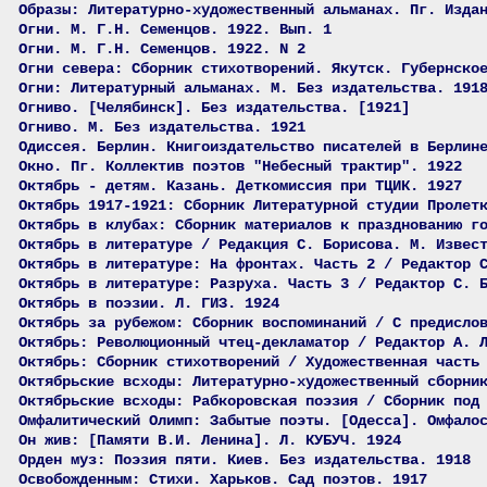
Образы: Литературно-художественный альманах. Пг. Изда
Огни. М. Г.Н. Семенцов. 1922. Вып. 1
Огни. М. Г.Н. Семенцов. 1922. N 2
Огни севера: Сборник стихотворений. Якутск. Губернско
Огни: Литературный альманах. М. Без издательства. 191
Огниво. [Челябинск]. Без издательства. [1921]
Огниво. М. Без издательства. 1921
Одиссея. Берлин. Книгоиздательство писателей в Берлин
Окно. Пг. Коллектив поэтов "Небесный трактир". 1922
Октябрь - детям. Казань. Деткомиссия при ТЦИК. 1927
Октябрь 1917-1921: Сборник Литературной студии Пролет
Октябрь в клубах: Сборник материалов к празднованию г
Октябрь в литературе / Редакция С. Борисова. М. Извес
Октябрь в литературе: На фронтах. Часть 2 / Редактор 
Октябрь в литературе: Разруха. Часть 3 / Редактор С. 
Октябрь в поэзии. Л. ГИЗ. 1924
Октябрь за рубежом: Сборник воспоминаний / С предисло
Октябрь: Революционный чтец-декламатор / Редактор А. 
Октябрь: Сборник стихотворений / Художественная часть
Октябрьские всходы: Литературно-художественный сборни
Октябрьские всходы: Рабкоровская поэзия / Сборник под
Омфалитический Олимп: Забытые поэты. [Одесса]. Омфало
Он жив: [Памяти В.И. Ленина]. Л. КУБУЧ. 1924
Орден муз: Поэзия пяти. Киев. Без издательства. 1918
Освобожденным: Стихи. Харьков. Сад поэтов. 1917