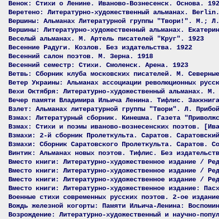
Венок: Стихи о Ленине. Иваново-Вознесенск. Основа. 19
Веретено: Литературно-художественный альманах. Berlin
Вершины: Альманах Литературной группы "Твори!". М.; Л
Вершины: Литературно-художественный альманах. Екатери
Веселый альманах. М. Артель писателей "Круг". 1923
Весенние Радуги. Козлов. Без издательства. 1922
Весенний салон поэтов. М. Зерна. 1918
Весенний семестр: Стихи. Смоленск. Арена. 1923
Ветвь: Сборник клуба московских писателей. М. Северны
Ветер Украины: Альманах ассоциации революционных русс
Вехи Октября: Литературно-художественный альманах. М.
Вечер памяти Владимира Ильича Ленина. Тифлис. Заккниг
Взлет: Альманах литературной группы "Твори". Л. Прибо
Взмах: Литературный сборник. Кинешма. Газета "Приволж
Взмах: Стихи и поэмы иваново-вознесенских поэтов. [Ив
Взмахи: 2-й сборник Пролеткульта. Саратов. Саратовски
Взмахи: Сборник Саратовского Пролеткульта. Саратов. С
Винтик: Альманах новых поэтов. Тифлис. Без издательст
Вместо книги: Литературно-художественное издание / Ре
Вместо книги: Литературно-художественное издание / Ре
Вместо книги: Литературно-художественное издание / Ре
Вместо книги: Литературно-художественное издание: Пас
Военные стихи современных русских поэтов. 2-ое издани
Вождь железной когорты: Памяти Ильича-Ленина: Воспоми
Возрождение: Литературно-художественный и научно-попу