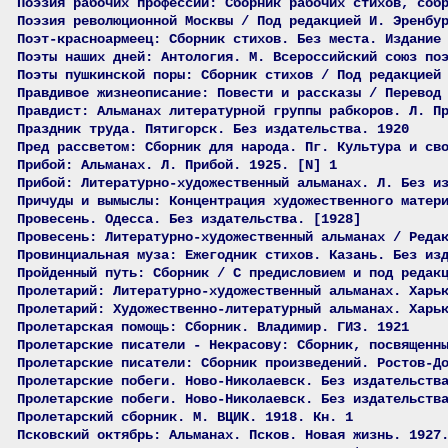
Поэзия рабочих профессий: Сборник рабочих стихов, соб
Поэзия революционной Москвы / Под редакцией И. Эренбу
Поэт-красноармеец: Сборник стихов. Без места. Издание
Поэты наших дней: Антология. М. Всероссийский союз по
Поэты пушкинской поры: Сборник стихов / Под редакцией
Правдивое жизнеописание: Повести и рассказы / Перевод
Правдист: Альманах литературной группы рабкоров. Л. П
Праздник труда. Пятигорск. Без издательства. 1920
Пред рассветом: Сборник для народа. Пг. Культура и св
Прибой: Альманах. Л. Прибой. 1925. [N] 1
Прибой: Литературно-художественный альманах. Л. Без и
Причуды и вымыслы: Концентрация художественного матер
Провесень. Одесса. Без издательства. [1928]
Провесень: Литературно-художественный альманах / Реда
Провинциальная муза: Ежегодник стихов. Казань. Без из
Пройденный путь: Сборник / С предисловием и под редак
Пролетарий: Литературно-художественный альманах. Харь
Пролетарий: Художественно-литературный альманах. Харь
Пролетарская помощь: Сборник. Владимир. ГИЗ. 1921
Пролетарские писатели - Некрасову: Сборник, посвященн
Пролетарские писатели: Сборник произведений. Ростов-Д
Пролетарские побеги. Ново-Николаевск. Без издательств
Пролетарские побеги. Ново-Николаевск. Без издательств
Пролетарский сборник. М. ВЦИК. 1918. Кн. 1
Псковский октябрь: Альманах. Псков. Новая жизнь. 1927