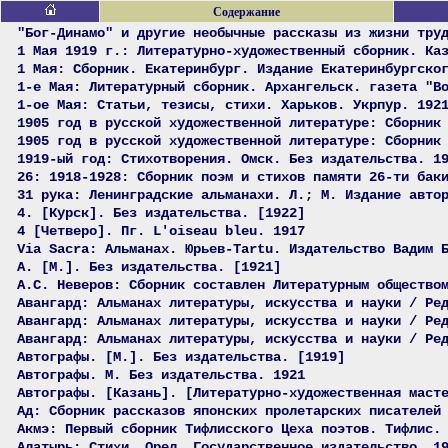
Содержание
"Бог-Динамо" и другие необычные рассказы из жизни тру
1 Мая 1919 г.: Литературно-художественный сборник. Ка
1 Мая: Сборник. Екатеринбург. Издание Екатеринбургско
1-е Мая: Литературный сборник. Архангельск. газета "В
1-ое Мая: Статьи, тезисы, стихи. Харьков. Укрпур. 192
1905 год в русской художественной литературе: Сборник
1905 год в русской художественной литературе: Сборник
1919-ый год: Стихотворения. Омск. Без издательства. 1
26: 1918-1928: Сборник поэм и стихов памяти 26-ти бак
31 рука: Ленинградские альманахи. Л.; М. Издание авто
4. [Курск]. Без издательства. [1922]
4 [Четверо]. Пг. L'oiseau bleu. 1917
Via Sacra: Альманах. Юрьев-Tartu. Издательство Вадим 
А. [М.]. Без издательства. [1921]
А.С. Неверов: Сборник составлен Литературным общество
Авангард: Альманах литературы, искусства и науки / Ре
Авангард: Альманах литературы, искусства и науки / Ре
Авангард: Альманах литературы, искусства и науки / Ре
Автографы. [М.]. Без издательства. [1919]
Автографы. М. Без издательства. 1921
Автографы. [Казань]. [Литературно-художественная маст
Ад: Сборник рассказов японских пролетарских писателей
Акмэ: Первый сборник Тифлисского Цеха поэтов. Тифлис.
Алатырь: Стихи. Орел. Государственное издательство. 1