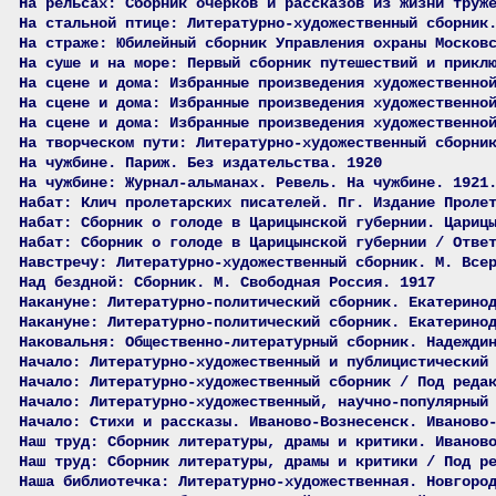
На рельсах: Сборник очерков и рассказов из жизни труж
На стальной птице: Литературно-художественный сборник
На страже: Юбилейный сборник Управления охраны Москов
На суше и на море: Первый сборник путешествий и прикл
На сцене и дома: Избранные произведения художественно
На сцене и дома: Избранные произведения художественно
На сцене и дома: Избранные произведения художественно
На творческом пути: Литературно-художественный сборни
На чужбине. Париж. Без издательства. 1920
На чужбине: Журнал-альманах. Ревель. На чужбине. 1921
Набат: Клич пролетарских писателей. Пг. Издание Проле
Набат: Сборник о голоде в Царицынской губернии. Цариц
Набат: Сборник о голоде в Царицынской губернии / Отве
Навстречу: Литературно-художественный сборник. М. Все
Над бездной: Сборник. М. Свободная Россия. 1917
Накануне: Литературно-политический сборник. Екатерино
Накануне: Литературно-политический сборник. Екатерино
Наковальня: Общественно-литературный сборник. Надежди
Начало: Литературно-художественный и публицистический
Начало: Литературно-художественный сборник / Под реда
Начало: Литературно-художественный, научно-популярный
Начало: Стихи и рассказы. Иваново-Вознесенск. Иваново
Наш труд: Сборник литературы, драмы и критики. Иванов
Наш труд: Сборник литературы, драмы и критики / Под р
Наша библиотечка: Литературно-художественная. Новгоро