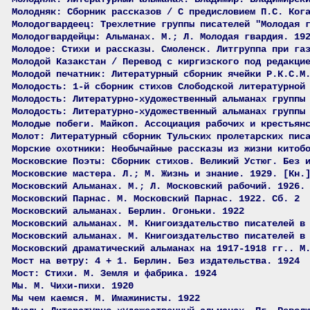
Молодняк: Сборник рассказов / С предисловием П.С. Ког
Молодогвардеец: Трехлетние группы писателей "Молодая 
Молодогвардейцы: Альманах. М.; Л. Молодая гвардия. 19
Молодое: Стихи и рассказы. Смоленск. Литгруппа при га
Молодой Казакстан / Перевод с киргизского под редакци
Молодой печатник: Литературный сборник ячейки Р.К.С.М
Молодость: 1-й сборник стихов Слободской литературной
Молодость: Литературно-художественный альманах группы
Молодость: Литературно-художественный альманах группы
Молодые побеги. Майкоп. Ассоциация рабочих и крестьян
Молот: Литературный сборник Тульских пролетарских пис
Морские охотники: Необычайные рассказы из жизни китоб
Московские Поэты: Сборник стихов. Великий Устюг. Без 
Московские мастера. Л.; М. Жизнь и знание. 1929. [Кн.
Московский Альманах. М.; Л. Московский рабочий. 1926.
Московский Парнас. М. Московский Парнас. 1922. Сб. 2
Московский альманах. Берлин. Огоньки. 1922
Московский альманах. М. Книгоиздательство писателей в
Московский альманах. М. Книгоиздательство писателей в
Московский драматический альманах на 1917-1918 гг.. М
Мост на ветру: 4 + 1. Берлин. Без издательства. 1924
Мост: Стихи. М. Земля и фабрика. 1924
Мы. М. Чихи-пихи. 1920
Мы чем каемся. М. Имажинисты. 1922