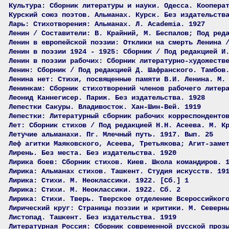
Культура: Сборник литературы и науки. Одесса. Коопера
Курский союз поэтов. Альманах. Курск. Без издательств
Ларь: Стихотворения: Альманах. Л. Academia. 1927
Ленин / Составители: В. Крайний, М. Беспалов; Под ред
Ленин в европейской поэзии: Отклики на смерть Ленина 
Ленин в поэзии 1924 - 1925: Сборник / Под редакцией И
Ленин в поэзии рабочих: Сборник литературно-художеств
Ленин: Сборник / Под редакцией Д. Шафранского. Тамбов
Ленина нет: Стихи, посвященные памяти В.И. Ленина. М.
Ленинкам: Сборник стихотворений членов рабочего литер
Леонид Каннегисер. Париж. Без издательства. 1928
Лепестки Сакуры. Владивосток. Хан-Шин-Вей. 1919
Лепестки: Литературный сборник рабочих корреспонденто
Лет: Сборник стихов / Под редакцией Н.Н. Асеева. М. К
Летучие альманахи. Пг. Млечный путь. 1917. Вып. 25
Леф агитки Маяковского, Асеева, Третьякова; Агит-заме
Лирень. Без места. Без издательства. 1920
Лирика боев: Сборник стихов. Киев. Школа командиров. 
Лирика: Альманах стихов. Ташкент. Студия искусств. 19
Лирика: Стихи. М. Неоклассики. 1922. [Сб.] 1
Лирика: Стихи. М. Неоклассики. 1922. Сб. 2
Лирика: Стихи. Тверь. Тверское отделение Всероссийког
Лирический круг: Страницы поэзии и критики. М. Северн
Листопад. Ташкент. Без издательства. 1919
Литературная Россия: Сборник современной русской проз