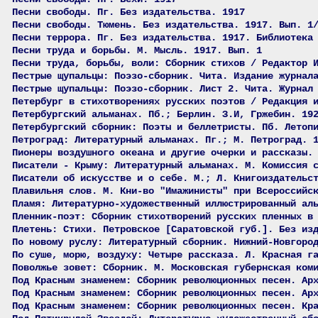
Песни свободы. Пг. Без издательства. 1917
Песни свободы. Тюмень. Без издательства. 1917. Вып. 1
Песни террора. Пг. Без издательства. 1917. Библиотека
Песни труда и борьбы. М. Мысль. 1917. Вып. 1
Песни труда, борьбы, воли: Сборник стихов / Редактор 
Пестрые щупальцы: Поэзо-сборник. Чита. Издание журнал
Пестрые щупальцы: Поэзо-сборник. Лист 2. Чита. Журнал
Петербург в стихотворениях русских поэтов / Редакция 
Петербургский альманах. Пб.; Берлин. З.И, Гржебин. 19
Петербургский сборник: Поэты и беллетристы. Пб. Летоп
Петроград: Литературный альманах. Пг.; М. Петроград. 
Пионеры воздушного океана и другие очерки и рассказы.
Писатели - Крыму: Литературный альманах. М. Комиссия 
Писатели об искусстве и о себе. М.; Л. Книгоиздательс
Плавильня слов. М. Кни-во "Имажинисты" при Всероссийс
Пламя: Литературно-художественный иллюстрированный ал
Пленник-поэт: Сборник стихотворений русских пленных в
Плетень: Стихи. Петровское [Саратовской губ.]. Без из
По новому руслу: Литературный сборник. Нижний-Новгоро
По суше, морю, воздуху: Четыре рассказа. Л. Красная г
Поволжье зовет: Сборник. М. Московская губернская ком
Под Красным знаменем: Сборник революционных песен. Ар
Под Красным знаменем: Сборник революционных песен. Ар
Под Красным знаменем: Сборник революционных песен. Кр