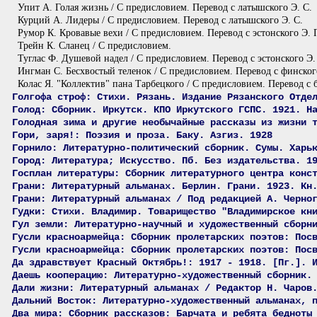
Упит А. Голая жизнь / С предисловием. Перевод с латышского Э. С.
Курций А. Лидеры / С предисловием. Перевод с латышского Э. С.
Румор К. Кровавые вехи / С предисловием. Перевод с эстонского Э. 
Трейн К. Сланец / С предисловием.
Туглас Ф. Душевой надел / С предисловием. Перевод с эстонского Э.
Ингман С. Бесхвостый теленок / С предисловием. Перевод с финског
Колас Я. "Коллектив" пана Тарбецкого / С предисловием. Перевод с 
Голгофа строф: Стихи. Рязань. Издание Рязанского Отде
Голод: Сборник. Иркутск. КПО Иркутского ГСПС. 1921. Н
Голодная зима и другие необычайные рассказы из жизни 
Гори, заря!: Поэзия и проза. Баку. Азгиз. 1928
Горнило: Литературно-политический сборник. Сумы. Харь
Город: Литература; Искусство. Пб. Без издательства. 1
Госплан литературы: Сборник литературного центра конс
Грани: Литературный альманах. Берлин. Грани. 1923. Кн
Грани: Литературный альманах / Под редакцией А. Черно
Гудки: Стихи. Владимир. Товарищество "Владимирское кн
Гул земли: Литературно-научный и художественный сборн
Гусли красноармейца: Сборник пролетарских поэтов: Пос
Гусли красноармейца: Сборник пролетарских поэтов: Пос
Да здравствует Красный Октябрь!: 1917 - 1918. [Пг.]. 
Даешь кооперацию: Литературно-художественный сборник.
Дали жизни: Литературный альманах / Редактор Н. Чаров
Дальний Восток: Литературно-художественный альманах, 
Два мира: Сборник рассказов: Барчата и ребята бедноты