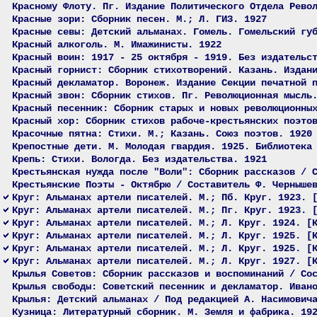
Красному Флоту. Пг. Издание Политического Отдела Рево
Красные зори: Сборник песен. М.; Л. ГИЗ. 1927
Красные севы: Детский альманах. Гомель. Гомельский гу
Красный алкоголь. М. Имажинисты. 1922
Красный воин: 1917 - 25 октября - 1919. Без издательс
Красный горнист: Сборник стихотворений. Казань. Издан
Красный декламатор. Воронеж. Издание Секции печатной 
Красный звон: Сборник стихов. Пг. Революционная мысль
Красный песенник: Сборник старых и новых революционны
Красный хор: Сборник стихов рабоче-крестьянских поэто
Красочные пятна: Стихи. М.; Казань. Союз поэтов. 1920
Крепостные дети. М. Молодая гвардия. 1925. Библиотека
Крепь: Стихи. Вологда. Без издательства. 1921
Крестьянская нужда после "Воли": Сборник рассказов / 
Крестьянские Поэты - Октябрю / Составитель Ф. Черныше
Круг: Альманах артели писателей. М.; Пб. Круг. 1923. 
Круг: Альманах артели писателей. М.; Пг. Круг. 1923. 
Круг: Альманах артели писателей. М.; Л. Круг. 1924. [
Круг: Альманах артели писателей. М.; Л. Круг. 1925. [
Круг: Альманах артели писателей. М.; Л. Круг. 1925. [
Круг: Альманах артели писателей. М.; Л. Круг. 1927. [
Крылья Советов: Сборник рассказов и воспоминаний / Со
Крылья свободы: Советский песенник и декламатор. Иван
Крылья: Детский альманах / Под редакцией А. Насимович
Кузница: Литературный сборник. М. Земля и фабрика. 19