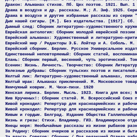
Дракон: Альманах стихов. Пб. Цех поэтов. 1921. Вып. 1
Драма в воздухе и др. рассказы. М.; Л. Зиф. 1925. Сер
Драма в воздухе и другие избранные рассказы из серии 
Дым нашей сигары. [М.]. Без издательства. [1917]. Сб.
Дымный след: Сборник литературно-художественного круж
Еврейская антология: Сборник молодой еврейской поэзии
Еврейский альманах: Художественный и литературно-крит
Еврейский мир / Редакторы Э.Б. Лойтер и А. Соболь. М.
Еврейский сборник. Берлин. Русское Универсальное изда
Единственный неповторяемый: Сборник статей, воспомина
Елань: Сборник первый, весенний, чуть эротический. То
Есенин: Жизнь. Личность. Творчество: Сборник Литерату
Железные дубравы: Сборник тульских поэтов и писателей
Желтый лик: Литературно-художественный альманах, посв
Желтый мрак: Альманах приключений. М. Московское това
Жемчужный коврик. М. Чихи-пихи. 1920
Женская лирика. Берлин. Мысль. 1923. Книга для всех; 
Жив Крученых!: Сборник статей. М. Всероссийский Союз 
Живой крокодил: Репертуар для красноармейских и рабоч
Живой крокодил: Репертуар для красноармейских и рабоч
Живым и гордым. Белград. Издание Общества Галлиполийц
Жизнь и грезы: Стихи. Владимир. ГИЗ. Владимирское отд
Жнецы моря: Необычайные рассказы из жизни рыбаков раз
За Родину: Сборник очерков и рассказов из жизни и быт
За власть Советов: Сборник / Под редакцией Отдела раб