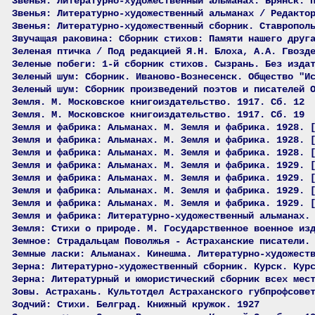
Звенья: Литературно-художественный альманах. Брянск. 
Звенья: Литературно-художественный альманах / Редакто
Звенья: Литературно-художественный сборник. Ставропол
Звучащая раковина: Сборник стихов: Памяти нашего друг
Зеленая птичка / Под редакцией Я.Н. Блоха, А.А. Гвозд
Зеленые побеги: 1-й сборник стихов. Сызрань. Без изда
Зеленый шум: Сборник. Иваново-Вознесенск. Общество "И
Зеленый шум: Сборник произведений поэтов и писателей 
Земля. М. Московское книгоиздательство. 1917. Сб. 12
Земля. М. Московское книгоиздательство. 1917. Сб. 19
Земля и фабрика: Альманах. М. Земля и фабрика. 1928. 
Земля и фабрика: Альманах. М. Земля и фабрика. 1928. 
Земля и фабрика: Альманах. М. Земля и фабрика. 1928. 
Земля и фабрика: Альманах. М. Земля и фабрика. 1929. 
Земля и фабрика: Альманах. М. Земля и фабрика. 1929. 
Земля и фабрика: Альманах. М. Земля и фабрика. 1929. 
Земля и фабрика: Альманах. М. Земля и фабрика. 1929. 
Земля и фабрика: Литературно-художественный альманах.
Земля: Стихи о природе. М. Государственное военное из
Земное: Страдальцам Поволжья - Астраханские писатели.
Земные ласки: Альманах. Кинешма. Литературно-художест
Зерна: Литературно-художественный сборник. Курск. Кур
Зерна: Литературный и юмористический сборник всех мес
Зовы. Астрахань. Культотдел Астраханского губпрофсове
Зодчий: Стихи. Белград. Книжный кружок. 1927