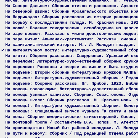
Мысль: Литературно-художественный альманах. Пг. Револ
На Севере Дальнем: Сборник стихов и рассказов. Арханг
На Северной Двине: Сборник Архангельского общества кр
На баррикадах: Сборник рассказов из истории революцио
На борьбу с последствиями голода. М. Красная новь. 19
На волю!: Падение самодержавия, освобождение из царск
На заре времен: Рассказы о жизни доисторических людей
На заре жизни: Альманах-хрестоматия: Рассказы, очерки
На капиталистической каторге. М.; Л. Молодая гвардия.
На литературном посту: Литературно-художественный сбо
На охоте: Сборник рассказов. Свердловск. Уральский ох
На переломе: Литературно-художественный сборник кружк
На переломе: Рассказы и очерки из жизни и быта студен
На подъеме: Второй сборник литературных кружков МАППа
На подъеме: Литературно-художественный сборник / Реда
На подъеме: Сборник рассказов. Пг. Прибой. 1923. Библ
На помощь голодающим: Литературно-художественный сбор
На помощь узникам капитала: Сборник. Севастополь. Отд
На помощь школе: Сборник рассказов. М. Красная новь. 
На помощь!: Литературно-художественный сборник. Волог
На помощь!: Специальный выпуск журнала "К свету и зна
На попа: Сборник юмористических стихотворений, басен,
На почтовой тропе / Составитель В.А. Попов. М. Агентс
На производстве: Новый быт рабочей молодежи. Л. Молод
На пути к новому: Сборник / Под редакцией Отдела рабо