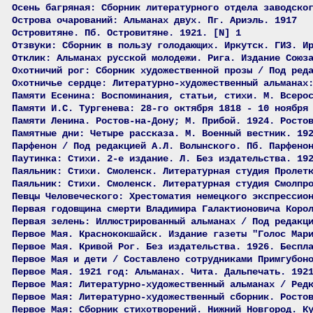
Осень багряная: Сборник литературного отдела заводско
Острова очарований: Альманах двух. Пг. Ариэль. 1917
Островитяне. Пб. Островитяне. 1921. [N] 1
Отзвуки: Сборник в пользу голодающих. Иркутск. ГИЗ. И
Отклик: Альманах русской молодежи. Рига. Издание Союз
Охотничий рог: Сборник художественной прозы / Под ред
Охотничье сердце: Литературно-художественный альманах
Памяти Есенина: Воспоминания, статьи, стихи. М. Всеро
Памяти И.С. Тургенева: 28-го октября 1818 - 10 ноября
Памяти Ленина. Ростов-на-Дону; М. Прибой. 1924. Росто
Памятные дни: Четыре рассказа. М. Военный вестник. 19
Парфенон / Под редакцией А.Л. Волынского. Пб. Парфено
Паутинка: Стихи. 2-е издание. Л. Без издательства. 19
Паяльник: Стихи. Смоленск. Литературная студия Пролет
Паяльник: Стихи. Смоленск. Литературная студия Смолпр
Певцы Человеческого: Хрестоматия немецкого экспрессио
Первая годовщина смерти Владимира Галактионовича Коро
Первая зелень: Иллюстрированный альманах / Под редакц
Первое Мая. Краснококшайск. Издание газеты "Голос Мар
Первое Мая. Кривой Рог. Без издательства. 1926. Беспл
Первое Мая и дети / Составлено сотрудниками Примгубон
Первое Мая. 1921 год: Альманах. Чита. Дальпечать. 192
Первое Мая: Литературно-художественный альманах / Ред
Первое Мая: Литературно-художественный сборник. Росто
Первое Мая: Сборник стихотворений. Нижний Новгород. К