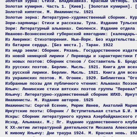
Золотая зурна: Стихи. Владикавказ. Красный Октябрь. 1
Золотая кумирня. Часть 1. [Киев]. [Золотая кумирня]. 
Золотой кипяток. М. Имажинисты. 1921
Золотые зерна: Литературно-художественный сборник. Ку
Зори-заряницы: Стихи и рассказы. Тула. Издание Тульск
Зори: Литературный альманах. Смоленск. Издание отдела
Иваново-Вознесенский губернский ежегодник: (календарь
Из Америки: Стихотворения. Нью-Йорк. Без издательства
Из батареи сердца. [Без места.]. Таран. 1922
Из недр земли: Сборник. Рязань. Государственное издат
Из новой немецкой лирики / Переводы и характеристики 
Из новых поэтов: Сборник стихов / Составитель Б. Брод
Из русских поэтов. Берлин. Мысль. 1921. Книга для все
Из русской лирики. Берлин. Мысль. 1921. Книга для все
Из украинских поэтов. М. Огонек. 1929. Библиотека "Ог
Избранные поэзы для публичного чтения: Альманах Поэзо
Ильич: Ленинские стихи вятских поэтов группы "Перевал
Ильичу: Литературно-художественный сборник ИЛХО. Ирку
Имажинисты. М. Издание авторов. 1925
Имажинисты: Сергей Есенин, Рюрик Ивнев, Анатолий Мари
Иркутские поэты: Сборник / Вступительная статья Б.И. 
Искры: Сборник литературного кружка Азербайджанского 
Исход. Альманах. М.; Пг. Издание художественного клуб
К XX-летию литературной деятельности Михаила Алексеев
К живому Ильичу: Дни траура 1924. М. Красная новь. 19