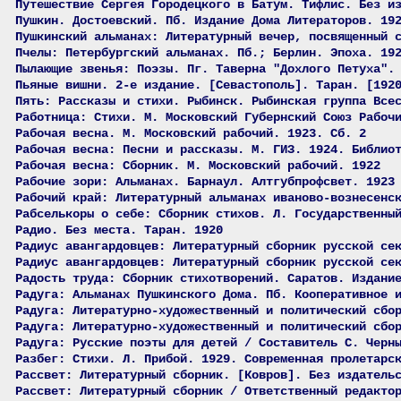
Путешествие Сергея Городецкого в Батум. Тифлис. Без и
Пушкин. Достоевский. Пб. Издание Дома Литераторов. 19
Пушкинский альманах: Литературный вечер, посвященный 
Пчелы: Петербургский альманах. Пб.; Берлин. Эпоха. 19
Пылающие звенья: Поэзы. Пг. Таверна "Дохлого Петуха".
Пьяные вишни. 2-е издание. [Севастополь]. Таран. [192
Пять: Рассказы и стихи. Рыбинск. Рыбинская группа Все
Работница: Стихи. М. Московский Губернский Союз Рабоч
Рабочая весна. М. Московский рабочий. 1923. Сб. 2
Рабочая весна: Песни и рассказы. М. ГИЗ. 1924. Библио
Рабочая весна: Сборник. М. Московский рабочий. 1922
Рабочие зори: Альманах. Барнаул. Алтгубпрофсвет. 1923
Рабочий край: Литературный альманах иваново-вознесенс
Рабселькоры о себе: Сборник стихов. Л. Государственны
Радио. Без места. Таран. 1920
Радиус авангардовцев: Литературный сборник русской се
Радиус авангардовцев: Литературный сборник русской се
Радость труда: Сборник стихотворений. Саратов. Издани
Радуга: Альманах Пушкинского Дома. Пб. Кооперативное 
Радуга: Литературно-художественный и политический сбо
Радуга: Литературно-художественный и политический сбо
Радуга: Русские поэты для детей / Составитель С. Черн
Разбег: Стихи. Л. Прибой. 1929. Современная пролетарс
Рассвет: Литературный сборник. [Ковров]. Без издатель
Рассвет: Литературный сборник / Ответственный редакто