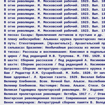
В огне революции. М. Московский рабочий. 1923. Вып. 1
В огне революции. М. Московский рабочий. 1923. Вып. 1
В огне революции. М. Московский рабочий. 1923. Вып. 1
В огне революции. М. Московский рабочий. 1923. Вып. 1
В огне революции. М. Московский рабочий. 1923. Вып. 1
В огне революции. М. Московский рабочий. 1923. Вып. 1
В огне революции. М. Московский рабочий. 1923. Вып. 1
В огне революции. М. Московский рабочий. 1923. Вып. 1
В песках Сахары: Приключения летчиков в пустыне и др.
В плену небоскребов: Альманах кружка пролетарских пис
В путь: Стихотворения. [Архангельск]. Архангельский п
В сильвасах Бразилии: Необычайные рассказы из жизни т
В тисках: Рассказы и воспоминания: Комсомол в подполь
В цирке / Под редакцией Н.В. Тулупова. М. ГИЗ. 1920. 
В шахте: Сборник рассказов / Под редакцией А. Насимов
В шахте: Сборник рассказов / Под редакцией А. Насимов
Вагранка: Сборник литературно-художественного кружка 
Вам / Редактор Л.М. Сухаребский. М. Хобо. 1920. От ни
Ваше здоровье!. Л. Красная газета. 1929. Веселая библ
Велемир Хлебников. Всем. Ночной бал. Альвэк. Нахлебни
Велемир Хлебников. Настоящее: Поэма. Альвэк. Стихи. С
Великая Годовщина пролетарской революции. Пг. Издание
Великая пролетарская революция: Октябрь 1917 г. / Отв
Венгерская революционная поэзия: Современная иностран
Венок коммунаров: Литературный сборник памяти В. Воло