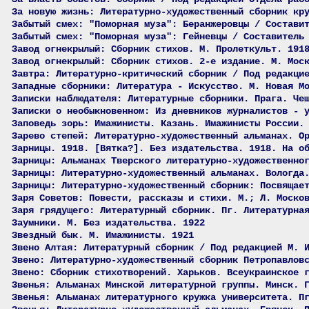
За новую жизнь: Литературно-художественный сборник кр
Забытый смех: "Поморная муза": Беранжеровцы / Состави
Забытый смех: "Поморная муза": Гейневцы / Составитель
Завод огнекрылый: Сборник стихов. М. Пролеткульт. 191
Завод огнекрылый: Сборник стихов. 2-е издание. М. Мос
Завтра: Литературно-критический сборник / Под редакци
Западные сборники: Литература - Искусство. М. Новая М
Записки наблюдателя: Литературные сборники. Прага. Че
Записки о необыкновенном: Из дневников журналистов - 
Заповедь зорь: Имажинисты. Казань. Имажинисты России.
Зарево степей: Литературно-художественный альманах. О
Зарницы. 1918. [Вятка?]. Без издательства. 1918. На о
Зарницы: Альманах Тверского литературно-художественно
Зарницы: Литературно-художественный альманах. Вологда
Зарницы: Литературно-художественный сборник: Посвящае
Заря Советов: Повести, рассказы и стихи. М.; Л. Моско
Заря грядущего: Литературный сборник. Пг. Литературна
Заумники. М. Без издательства. 1922
Звездный бык. М. Имажинисты. 1921
Звено Алтая: Литературный сборник / Под редакцией М. 
Звено: Литературно-художественный сборник Петропавлов
Звено: Сборник стихотворений. Харьков. Всеукраинское 
Звенья: Альманах Минской литературной группы. Минск. 
Звенья: Альманах литературного кружка университета. П