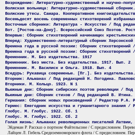
Возрождение: Литературно-художественный и научно-попу
Волжская вольница: Литературно-художественный сборник
Волжские утесы. Самара. Кооперативное книгоиздательст
Восемьдесят восемь современных стихотворений избранны
Восточные сборники: Литература - Искусство / Под реда
Вот. [Ростов-на-Дону]. Всероссийский Союз Поэтов. Рос
Впервые: Сборник стихотворений начинающих крестьянски
Вперед: Художественно-литературный сборник Херсонской
Времена года в русской поэзии: Сборник стихотворений 
Времена года в русской поэзии: Сборник стихотворений 
Временник. М. Без издательства. 1917
Временник. Без места. Без издательства. 1917. Вып. 2
Временник. М. Василиск и Ольга. 1918. Вып. 4
Вседурь: Рукавица современью. [Пг.]. Без издательства
Вторник: Альманах / Под редакцией Н. Погодина. Павлов
Вторники. М. Кольцо. 1923. N 1
Вьюжные дни: Сборник сибирских поэтов революции / Под
Вьюжные дни: Сборник стихов / Под редакцией В. Итина.
Германия: Сборник новых произведений / Редактор Р.А. 
Гермес: Ежегодник искусства и гуманитарного знания / 
Глобус. М. Глобус. 1922. Сб. 1
Глобус. М. Глобус. 1922. Сб. 2
Голая жизнь: Альманах революционных писателей Латвии,
Эйдеман Р. Рассказ о портном Файтельсоне / С предисловием. Перев
Лайцен Л. Гибель Средиземноморского флота / С предисловием. Пере