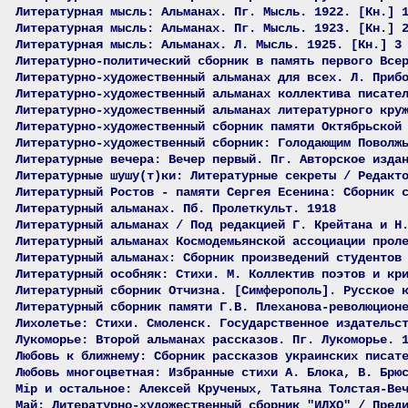
Литературная мысль: Альманах. Пг. Мысль. 1922. [Кн.] 
Литературная мысль: Альманах. Пг. Мысль. 1923. [Кн.] 
Литературная мысль: Альманах. Л. Мысль. 1925. [Кн.] 3
Литературно-политический сборник в память первого Все
Литературно-художественный альманах для всех. Л. Приб
Литературно-художественный альманах коллектива писате
Литературно-художественный альманах литературного кру
Литературно-художественный сборник памяти Октябрьской
Литературно-художественный сборник: Голодающим Поволж
Литературные вечера: Вечер первый. Пг. Авторское изда
Литературные шушу(т)ки: Литературные секреты / Редакт
Литературный Ростов - памяти Сергея Есенина: Сборник 
Литературный альманах. Пб. Пролеткульт. 1918
Литературный альманах / Под редакцией Г. Крейтана и Н
Литературный альманах Космодемьянской ассоциации прол
Литературный альманах: Сборник произведений студентов
Литературный особняк: Стихи. М. Коллектив поэтов и кр
Литературный сборник Отчизна. [Симферополь]. Русское 
Литературный сборник памяти Г.В. Плеханова-революцион
Лихолетье: Стихи. Смоленск. Государственное издательс
Лукоморье: Второй альманах рассказов. Пг. Лукоморье. 
Любовь к ближнему: Сборник рассказов украинских писат
Любовь многоцветная: Избранные стихи А. Блока, В. Брю
Мiр и остальное: Алексей Крученых, Татьяна Толстая-Ве
Май: Литературно-художественный сборник "ИЛХО" / Пред