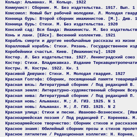
Кольцо: Альманах. М. Кольцо. 1922
Коммунист: Сборник. М. Без издательства. 1917. Вып. 1
Комсомол: Новый быт рабочей молодежи. Л. Молодая гвар
Конница бурь: Второй сборник имажинистов. [М.]. Див. 
Конница бурь: Стихи. М. Без издательства. 1920
Конский сад: Вся банда: Имажинисты. М. Без издательст
Конь и лани. [Ейск]. Весенний коллектив. 1921
Корабль смерти и другие необычайные рассказы из жизни
Коралловый корабль: Стихи. Рязань. Государственное из
Коробейники счастья. Киев. [Имажинисты]. 1920
Костер. Л. Без издательства. 1927. Ленинградский союз
Костер: Стихи. Владикавказ. Издание Теркавцентропечат
Костры. М. Костры. 1922. Кн. 1
Красивой Девушке: Стихи. М. Молодая гвардия. 1927
Красная Голгофа: Сборник, посвященный памяти товарище
Красная вязь: Литературный сборник / Под редакцией В.
Красная земля: Литературно-художественный сборник Все
Красная нива: Литературный сборник / Под редакцией П.
Красная новь: Альманах. М.; Л. ГИЗ. 1925. N 1
Красная новь: Альманах. М.; Л. ГИЗ. 1925. N 2
Красная улица: Стихи и песни. Иваново-Вознесенск. [Ив
Красноармейская поэзия / Под редакцией Г. Коренева. М
Красноармейское творчество: Сборник стихов и рассказо
Красное знамя: Юбилейный сборник прозы и стихов проле
Красное пятилетие / Редакционная коллегия: Н. Корнев,