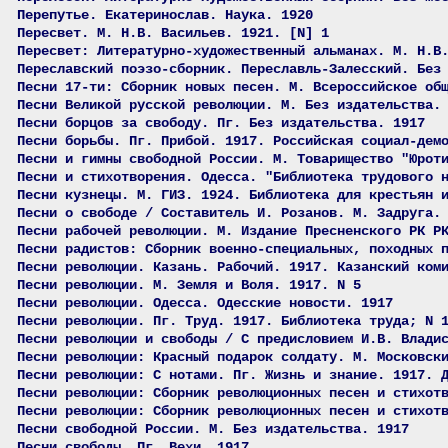
Перепутье. Екатеринослав. Наука. 1920
Пересвет. М. Н.В. Васильев. 1921. [N] 1
Пересвет: Литературно-художественный альманах. М. Н.В
Переславский поэзо-сборник. Переславль-Залесский. Без
Песни 17-ти: Сборник новых песен. М. Всероссийское об
Песни Великой русской революции. М. Без издательства.
Песни борцов за свободу. Пг. Без издательства. 1917
Песни борьбы. Пг. Прибой. 1917. Российская социал-дем
Песни и гимны свободной России. М. Товарищество "Юрот
Песни и стихотворения. Одесса. "Библиотека трудового 
Песни кузнецы. М. ГИЗ. 1924. Библиотека для крестьян 
Песни о свободе / Составитель И. Розанов. М. Задруга.
Песни рабочей революции. М. Издание Пресненского РК Р
Песни радистов: Сборник военно-специальных, походных 
Песни революции. Казань. Рабочий. 1917. Казанский ком
Песни революции. М. Земля и Воля. 1917. N 5
Песни революции. Одесса. Одесские новости. 1917
Песни революции. Пг. Труд. 1917. Библиотека труда; N 
Песни революции и свободы / С предисловием И.В. Влади
Песни революции: Красный подарок солдату. М. Московск
Песни революции: С нотами. Пг. Жизнь и знание. 1917. 
Песни революции: Сборник революционных песен и стихот
Песни революции: Сборник революционных песен и стихот
Песни свободной России. М. Без издательства. 1917
Песни свободы. Пг. Вехи. 1917