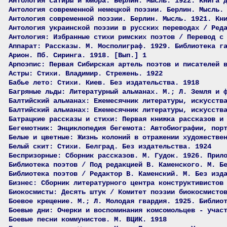
Антология сатиры и юмора. Берлин. Мысль. 1922. Книга 
Антология современной немецкой поэзии. Берлин. Мысль.
Антология современной поэзии. Берлин. Мысль. 1921. Кн
Антология украинской поэзии в русских переводах / Ред
Антология: Избранные стихи римских поэтов / Перевод с
Аппарат: Рассказы. М. Мосполиграф. 1929. Библиотека г
Арион. Пб. Сиринга. 1918. [Вып.] 1
Арпоэпис: Первая Сибирская артель поэтов и писателей 
Астры: Стихи. Владимир. Стрежень. 1922
Бабье лето: Стихи. Киев. Без издательства. 1918
Багряные льды: Литературный альманах. М.; Л. Земля и 
Балтийский альманах: Ежемесячник литературы, искусств
Балтийский альманах: Ежемесячник литературы, искусств
Батрацкие рассказы и стихи: Первая книжка рассказов и
Бегемотник: Энциклопедия бегемота: Автобиографии, пор
Белые и цветные: Жизнь колоний в отражении художестве
Белый скит: Стихи. Белград. Без издательства. 1924
Беспризорные: Сборник рассказов. М. Гудок. 1926. Прил
Библиотека поэтов / Под редакцией В. Каменского. М. Б
Библиотека поэтов / Редактор В. Каменский. М. Без изд
Бизнес: Сборник литературного центра конструктивистов
Биокосмисты: Десять штук / Комитет поэзии биокосмисто
Боевое крещение. М.; Л. Молодая гвардия. 1925. Библио
Боевые дни: Очерки и воспоминания комсомольцев - учас
Боевые песни коммунистов. М. ВЦИК. 1918