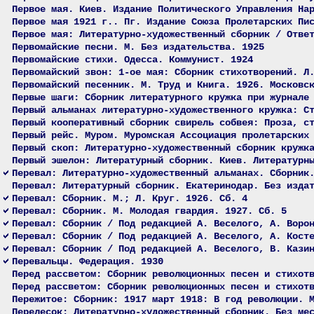
Первое мая. Киев. Издание Политического Управления На
Первое мая 1921 г.. Пг. Издание Союза Пролетарских Пи
Первое мая: Литературно-художественный сборник / Отве
Первомайские песни. М. Без издательства. 1925
Первомайские стихи. Одесса. Коммунист. 1924
Первомайский звон: 1-ое мая: Сборник стихотворений. Л
Первомайский песенник. М. Труд и Книга. 1926. Московс
Первые шаги: Сборник литературного кружка при журнале
Первый альманах литературно-художественного кружка: С
Первый кооперативный сборник свирель собвея: Проза, с
Первый рейс. Муром. Муромская Ассоциация пролетарских
Первый скоп: Литературно-художественный сборник кружк
Первый эшелон: Литературный сборник. Киев. Литературн
Перевал: Литературно-художественный альманах. Сборник
Перевал: Литературный сборник. Екатеринодар. Без изда
Перевал: Сборник. М.; Л. Круг. 1926. Сб. 4
Перевал: Сборник. М. Молодая гвардия. 1927. Сб. 5
Перевал: Сборник / Под редакцией А. Веселого, А. Воро
Перевал: Сборник / Под редакцией А. Веселого, А. Кост
Перевал: Сборник / Под редакцией А. Веселого, В. Кази
Перевальцы. Федерация. 1930
Перед рассветом: Сборник революционных песен и стихот
Перед рассветом: Сборник революционных песен и стихот
Пережитое: Сборник: 1917 март 1918: В год революции. 
Перелесок: Литературно-художественный сборник. Без ме