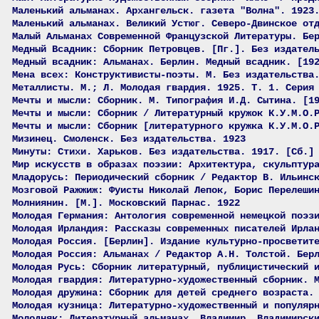
Маленький альманах. Архангельск. газета "Волна". 1923
Маленький альманах. Великий Устюг. Северо-Двинское от
Малый Альманах Современной Французской Литературы. Бе
Медный Всадник: Сборник Петровцев. [Пг.]. Без издател
Медный всадник: Альманах. Берлин. Медный всадник. [19
Мена всех: Конструктивисты-поэты. М. Без издательства
Металлисты. М.; Л. Молодая гвардия. 1925. Т. 1. Серия
Мечты и мысли: Сборник. М. Типография И.Д. Сытина. [1
Мечты и мысли: Сборник / Литературный кружок К.У.М.О.
Мечты и мысли: Сборник [литературного кружка К.У.М.О.
Мизинец. Смоленск. Без издательства. 1923
Минуты: Стихи. Харьков. Без издательства. 1917. [Сб.]
Мир искусств в образах поэзии: Архитектура, скульптур
Младорусь: Периодический сборник / Редактор В. Ильинс
Мозговой Ражжиж: Фуисты Николай Лепок, Борис Перелеши
Молниянин. [М.]. Московский Парнас. 1922
Молодая Германия: Антология современной немецкой поэз
Молодая Ирландия: Рассказы современных писателей Ирла
Молодая Россия. [Берлин]. Издание культурно-просветит
Молодая Россия: Альманах / Редактор А.Н. Толстой. Бер
Молодая Русь: Сборник литературный, публицистический 
Молодая гвардия: Литературно-художественный сборник. 
Молодая дружина: Сборник для детей среднего возраста.
Молодая кузница: Литературно-художественный и популяр
Молодняк: Литературный альманах. Владимир. Владимирск