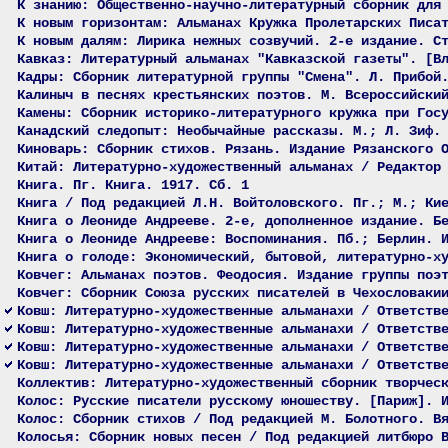
К знанию: Общественно-научно-литературный сборник для
К новым горизонтам: Альманах Кружка Пролетарских Писа
К новым далям: Лирика нежных созвучий. 2-е издание. С
Кавказ: Литературный альманах "Кавказской газеты". [В
Кадры: Сборник литературной группы "Смена". Л. Прибой
Калиныч в песнях крестьянских поэтов. М. Всероссийски
Камены: Сборник историко-литературного кружка при Гос
Канадский следопыт: Необычайные рассказы. М.; Л. Зиф.
Киноварь: Сборник стихов. Рязань. Издание Рязанского 
Китай: Литературно-художественный альманах / Редактор
Книга. Пг. Книга. 1917. Сб. 1
Книга / Под редакцией Л.Н. Войтоловского. Пг.; М.; Ки
Книга о Леониде Андрееве. 2-е, дополненное издание. Б
Книга о Леониде Андрееве: Воспоминания. Пб.; Берлин. 
Книга о голоде: Экономический, бытовой, литературно-х
Ковчег: Альманах поэтов. Феодосия. Издание группы поэ
Ковчег: Сборник Союза русских писателей в Чехословаки
Ковш: Литературно-художественные альманахи / Ответств
Ковш: Литературно-художественные альманахи / Ответств
Ковш: Литературно-художественные альманахи / Ответств
Ковш: Литературно-художественные альманахи / Ответств
Коллектив: Литературно-художественный сборник творчес
Колос: Русские писатели русскому юношеству. [Париж]. 
Колос: Сборник стихов / Под редакцией М. Болотного. В
Колосья: Сборник новых песен / Под редакцией литбюро 