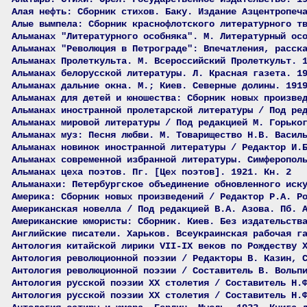
Алая нефть: Сборник стихов. Баку. Издание Азцентропеч
Алые вымпела: Сборник краснофлотского литературного т
Альманах "Литературного особняка". М. Литературный ос
Альманах "Революция в Петрограде": Впечатления, расск
Альманах Пролеткульта. М. Всероссийский Пролеткульт. 
Альманах белорусской литературы. Л. Красная газета. 1
Альманах дальние окна. М.; Киев. Северные долины. 191
Альманах для детей и юношества: Сборник новых произве
Альманах иностранной пролетарской литературы / Под ре
Альманах мировой литературы / Под редакцией М. Горько
Альманах муз: Песня любви. М. Товарищество Н.В. Васил
Альманах новинок иностранной литературы / Редактор И.
Альманах современной избранной литературы. Симферопол
Альманах цеха поэтов. Пг. [Цех поэтов]. 1921. Кн. 2
Альманахи: Петербургское объединение обновленного иск
Америка: Сборник новых произведений / Редактор Р.А. Р
Американская новелла / Под редакцией В.А. Азова. Пб. 
Американские юмористы: Сборник. Киев. Без издательств
Английские писатели. Харьков. Всеукраинская рабочая г
Антология китайской лирики VII-IX веков по Рождеству 
Антология революционной поэзии / Редакторы В. Казин, 
Антология революционной поэзии / Составитель В. Вольп
Антология русской поэзии ХХ столетия / Составитель Н.
Антология русской поэзии ХХ столетия / Составитель Н.