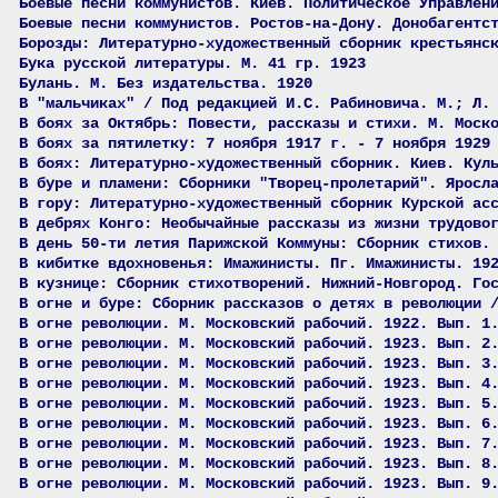
Боевые песни коммунистов. Киев. Политическое Управлен
Боевые песни коммунистов. Ростов-на-Дону. Донобагентс
Борозды: Литературно-художественный сборник крестьянс
Бука русской литературы. М. 41 гр. 1923
Булань. М. Без издательства. 1920
В "мальчиках" / Под редакцией И.С. Рабиновича. М.; Л.
В боях за Октябрь: Повести, рассказы и стихи. М. Моск
В боях за пятилетку: 7 ноября 1917 г. - 7 ноября 1929
В боях: Литературно-художественный сборник. Киев. Кул
В буре и пламени: Сборники "Творец-пролетарий". Яросл
В гору: Литературно-художественный сборник Курской ас
В дебрях Конго: Необычайные рассказы из жизни трудово
В день 50-ти летия Парижской Коммуны: Сборник стихов.
В кибитке вдохновенья: Имажинисты. Пг. Имажинисты. 19
В кузнице: Сборник стихотворений. Нижний-Новгород. Го
В огне и буре: Сборник рассказов о детях в революции 
В огне революции. М. Московский рабочий. 1922. Вып. 1
В огне революции. М. Московский рабочий. 1923. Вып. 2
В огне революции. М. Московский рабочий. 1923. Вып. 3
В огне революции. М. Московский рабочий. 1923. Вып. 4
В огне революции. М. Московский рабочий. 1923. Вып. 5
В огне революции. М. Московский рабочий. 1923. Вып. 6
В огне революции. М. Московский рабочий. 1923. Вып. 7
В огне революции. М. Московский рабочий. 1923. Вып. 8
В огне революции. М. Московский рабочий. 1923. Вып. 9