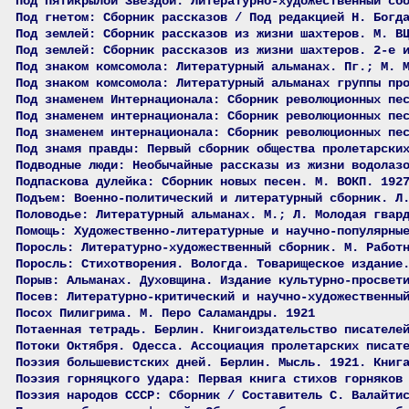
Под Пятикрылой Звездой: Литературно-художественный сб
Под гнетом: Сборник рассказов / Под редакцией Н. Богд
Под землей: Сборник рассказов из жизни шахтеров. М. В
Под землей: Сборник рассказов из жизни шахтеров. 2-е 
Под знаком комсомола: Литературный альманах. Пг.; М. 
Под знаком комсомола: Литературный альманах группы пр
Под знаменем Интернационала: Сборник революционных пе
Под знаменем интернационала: Сборник революционных пе
Под знаменем интернационала: Сборник революционных пе
Под знамя правды: Первый сборник общества пролетарски
Подводные люди: Необычайные рассказы из жизни водолаз
Подпаскова дулейка: Сборник новых песен. М. ВОКП. 192
Подъем: Военно-политический и литературный сборник. Л
Половодье: Литературный альманах. М.; Л. Молодая гвар
Помощь: Художественно-литературные и научно-популярны
Поросль: Литературно-художественный сборник. М. Работ
Поросль: Стихотворения. Вологда. Товарищеское издание
Порыв: Альманах. Духовщина. Издание культурно-просвет
Посев: Литературно-критический и научно-художественны
Посох Пилигрима. М. Перо Саламандры. 1921
Потаенная тетрадь. Берлин. Книгоиздательство писателе
Потоки Октября. Одесса. Ассоциация пролетарских писат
Поэзия большевистских дней. Берлин. Мысль. 1921. Книг
Поэзия горняцкого удара: Первая книга стихов горняков
Поэзия народов СССР: Сборник / Составитель С. Валайти