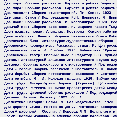
Два мира: Сборник рассказов: Барчата и ребята бедноты
Два мира: Сборник рассказов: Барчата и ребята бедноты
Два монокля: Сборник стихотворений. Пг. Север. 1923
Две зари: Стихи / Под редакцией И.Н. Новикова. М. Ник
Две ночи: Сборник рассказов. М. Мосполиграф. 1923. Вс
Девичий век: Сборник рассказов. М. Издание газеты "Бе
Девятнадцать новых: Альманах. Кострома. Секция работн
День искусства. Невель. Издание Невельского Союза Раб
Деревенские были: Литературно-художественный сборник.
Деревенские кооперативы: Рассказы, стихи. М. Центросо
Деревенские поэты. Л. Прибой. 1925. Библиотека "Красн
Деревенский театр: Сборник пьес / Редактор В.В. Муйже
Деталь: Литературный альманах литературного кружка кл
Детвора: Сборник рассказов и стихотворений / Под реда
Дети - герои: Сборник рассказов / Составитель М. Само
Дети борьбы: Сборник исторических рассказов / Состави
Дети октября. М.; Л. Молодая гвардия. 1925. Библиотек
Дети труда: Литературный сборник. [Харьков]. ЦК комму
Дети труда: Рассказы из жизни пролетарских детей Скан
Дети труда: Цикловой сборник рассказов / Под редакцие
Детинец. Берлин. Детинец. 1922. Сб. 1
Диалектика Сегодня: Поэмы. М. Без издательства. 1923
Дни-дороги: Стихи. Ростов-на-Дону. Ростовская ассоциа
Дорогу рабочему!: Сборник / Перевод Л.М. Волынского и
Досуг: Первый изданный в Америке сборник рассказов, о