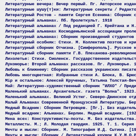
Литературные вечера: Вечер первый. Пг. Авторское изда
Литературные шушу(т)ки: Литературные секреты / Редакт
Литературный Ростов - памяти Сергея Есенина: Сборник 
Литературный альманах. Пб. Пролеткульт. 1918
Литературный альманах / Под редакцией Г. Крейтана и Н
Литературный альманах Космодемьянской ассоциации прол
Литературный альманах: Сборник произведений студентов
Литературный особняк: Стихи. М. Коллектив поэтов и кр
Литературный сборник Отчизна. [Симферополь]. Русское 
Литературный сборник памяти Г.В. Плеханова-революцион
Лихолетье: Стихи. Смоленск. Государственное издательс
Лукоморье: Второй альманах рассказов. Пг. Лукоморье. 
Любовь к ближнему: Сборник рассказов украинских писат
Любовь многоцветная: Избранные стихи А. Блока, В. Брю
Мiр и остальное: Алексей Крученых, Татьяна Толстая-Ве
Май: Литературно-художественный сборник "ИЛХО" / Пред
Маленький альманах. Архангельск. газета "Волна". 1923
Маленький альманах. Великий Устюг. Северо-Двинское от
Малый Альманах Современной Французской Литературы. Бе
Медный Всадник: Сборник Петровцев. [Пг.]. Без издател
Медный всадник: Альманах. Берлин. Медный всадник. [19
Мена всех: Конструктивисты-поэты. М. Без издательства
Металлисты. М.; Л. Молодая гвардия. 1925. Т. 1. Серия
Мечты и мысли: Сборник. М. Типография И.Д. Сытина. [1
Мечты и мысли: Сборник / Литературный кружок К.У.М.О.