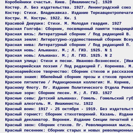
Коробейники счастья. Киев. [Имажинисты]. 1920
Костер. Л. Без издательства. 1927. Ленинградский союз
Костер: Стихи. Владикавказ. Издание Теркавцентропечат
Костры. М. Костры. 1922. Кн. 1
Красивой Девушке: Стихи. М. Молодая гвардия. 1927
Красная Голгофа: Сборник, посвященный памяти товарище
Красная вязь: Литературный сборник / Под редакцией В.
Красная земля: Литературно-художественный сборник Все
Красная нива: Литературный сборник / Под редакцией П.
Красная новь: Альманах. М.; Л. ГИЗ. 1925. N 1
Красная новь: Альманах. М.; Л. ГИЗ. 1925. N 2
Красная улица: Стихи и песни. Иваново-Вознесенск. [Ив
Красноармейская поэзия / Под редакцией Г. Коренева. М
Красноармейское творчество: Сборник стихов и рассказо
Красное знамя: Юбилейный сборник прозы и стихов проле
Красное пятилетие / Редакционная коллегия: Н. Корнев,
Красному Флоту. Пг. Издание Политического Отдела Рево
Красные зори: Сборник песен. М.; Л. ГИЗ. 1927
Красные севы: Детский альманах. Гомель. Гомельский гу
Красный алкоголь. М. Имажинисты. 1922
Красный воин: 1917 - 25 октября - 1919. Без издательс
Красный горнист: Сборник стихотворений. Казань. Издан
Красный декламатор. Воронеж. Издание Секции печатной 
Красный звон: Сборник стихов. Пг. Революционная мысль
Красный песенник: Сборник старых и новых революционны