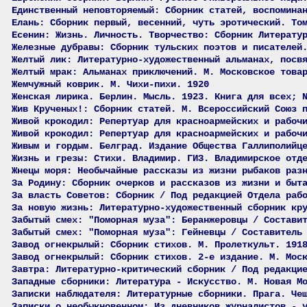
Единственный неповторяемый: Сборник статей, воспомина
Елань: Сборник первый, весенний, чуть эротический. То
Есенин: Жизнь. Личность. Творчество: Сборник Литерату
Железные дубравы: Сборник тульских поэтов и писателей
Желтый лик: Литературно-художественный альманах, посв
Желтый мрак: Альманах приключений. М. Московское това
Жемчужный коврик. М. Чихи-пихи. 1920
Женская лирика. Берлин. Мысль. 1923. Книга для всех; 
Жив Крученых!: Сборник статей. М. Всероссийский Союз 
Живой крокодил: Репертуар для красноармейских и рабоч
Живой крокодил: Репертуар для красноармейских и рабоч
Живым и гордым. Белград. Издание Общества Галлиполийц
Жизнь и грезы: Стихи. Владимир. ГИЗ. Владимирское отд
Жнецы моря: Необычайные рассказы из жизни рыбаков раз
За Родину: Сборник очерков и рассказов из жизни и быт
За власть Советов: Сборник / Под редакцией Отдела раб
За новую жизнь: Литературно-художественный сборник кр
Забытый смех: "Поморная муза": Беранжеровцы / Состави
Забытый смех: "Поморная муза": Гейневцы / Составитель
Завод огнекрылый: Сборник стихов. М. Пролеткульт. 191
Завод огнекрылый: Сборник стихов. 2-е издание. М. Мос
Завтра: Литературно-критический сборник / Под редакци
Западные сборники: Литература - Искусство. М. Новая М
Записки наблюдателя: Литературные сборники. Прага. Че
Записки о необыкновенном: Из дневников журналистов - 