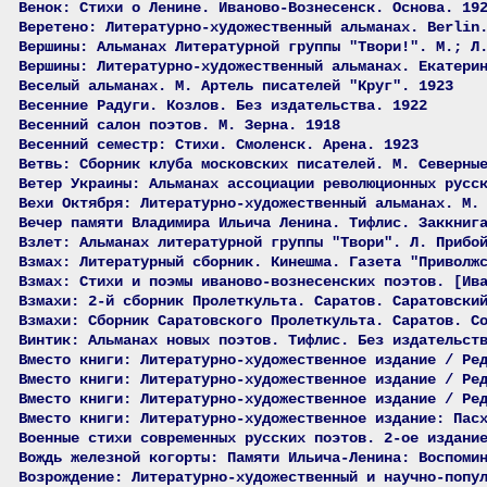
Венок: Стихи о Ленине. Иваново-Вознесенск. Основа. 19
Веретено: Литературно-художественный альманах. Berlin
Вершины: Альманах Литературной группы "Твори!". М.; Л
Вершины: Литературно-художественный альманах. Екатери
Веселый альманах. М. Артель писателей "Круг". 1923
Весенние Радуги. Козлов. Без издательства. 1922
Весенний салон поэтов. М. Зерна. 1918
Весенний семестр: Стихи. Смоленск. Арена. 1923
Ветвь: Сборник клуба московских писателей. М. Северны
Ветер Украины: Альманах ассоциации революционных русс
Вехи Октября: Литературно-художественный альманах. М.
Вечер памяти Владимира Ильича Ленина. Тифлис. Заккниг
Взлет: Альманах литературной группы "Твори". Л. Прибо
Взмах: Литературный сборник. Кинешма. Газета "Приволж
Взмах: Стихи и поэмы иваново-вознесенских поэтов. [Ив
Взмахи: 2-й сборник Пролеткульта. Саратов. Саратовски
Взмахи: Сборник Саратовского Пролеткульта. Саратов. С
Винтик: Альманах новых поэтов. Тифлис. Без издательст
Вместо книги: Литературно-художественное издание / Ре
Вместо книги: Литературно-художественное издание / Ре
Вместо книги: Литературно-художественное издание / Ре
Вместо книги: Литературно-художественное издание: Пас
Военные стихи современных русских поэтов. 2-ое издани
Вождь железной когорты: Памяти Ильича-Ленина: Воспоми
Возрождение: Литературно-художественный и научно-попу