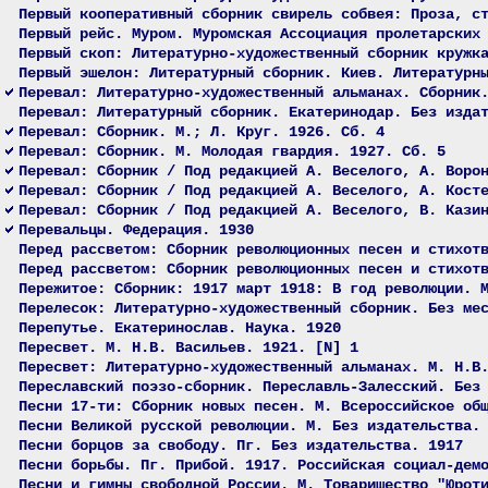
Первый кооперативный сборник свирель собвея: Проза, с
Первый рейс. Муром. Муромская Ассоциация пролетарских
Первый скоп: Литературно-художественный сборник кружк
Первый эшелон: Литературный сборник. Киев. Литературн
Перевал: Литературно-художественный альманах. Сборник
Перевал: Литературный сборник. Екатеринодар. Без изда
Перевал: Сборник. М.; Л. Круг. 1926. Сб. 4
Перевал: Сборник. М. Молодая гвардия. 1927. Сб. 5
Перевал: Сборник / Под редакцией А. Веселого, А. Воро
Перевал: Сборник / Под редакцией А. Веселого, А. Кост
Перевал: Сборник / Под редакцией А. Веселого, В. Кази
Перевальцы. Федерация. 1930
Перед рассветом: Сборник революционных песен и стихот
Перед рассветом: Сборник революционных песен и стихот
Пережитое: Сборник: 1917 март 1918: В год революции. 
Перелесок: Литературно-художественный сборник. Без ме
Перепутье. Екатеринослав. Наука. 1920
Пересвет. М. Н.В. Васильев. 1921. [N] 1
Пересвет: Литературно-художественный альманах. М. Н.В
Переславский поэзо-сборник. Переславль-Залесский. Без
Песни 17-ти: Сборник новых песен. М. Всероссийское об
Песни Великой русской революции. М. Без издательства.
Песни борцов за свободу. Пг. Без издательства. 1917
Песни борьбы. Пг. Прибой. 1917. Российская социал-дем
Песни и гимны свободной России. М. Товарищество "Юрот