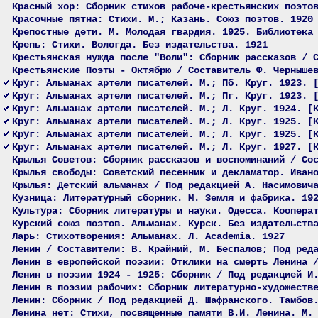
Красный хор: Сборник стихов рабоче-крестьянских поэто
Красочные пятна: Стихи. М.; Казань. Союз поэтов. 1920
Крепостные дети. М. Молодая гвардия. 1925. Библиотека
Крепь: Стихи. Вологда. Без издательства. 1921
Крестьянская нужда после "Воли": Сборник рассказов / 
Крестьянские Поэты - Октябрю / Составитель Ф. Черныше
Круг: Альманах артели писателей. М.; Пб. Круг. 1923. 
Круг: Альманах артели писателей. М.; Пг. Круг. 1923. 
Круг: Альманах артели писателей. М.; Л. Круг. 1924. [
Круг: Альманах артели писателей. М.; Л. Круг. 1925. [
Круг: Альманах артели писателей. М.; Л. Круг. 1925. [
Круг: Альманах артели писателей. М.; Л. Круг. 1927. [
Крылья Советов: Сборник рассказов и воспоминаний / Со
Крылья свободы: Советский песенник и декламатор. Иван
Крылья: Детский альманах / Под редакцией А. Насимович
Кузница: Литературный сборник. М. Земля и фабрика. 19
Культура: Сборник литературы и науки. Одесса. Коопера
Курский союз поэтов. Альманах. Курск. Без издательств
Ларь: Стихотворения: Альманах. Л. Academia. 1927
Ленин / Составители: В. Крайний, М. Беспалов; Под ред
Ленин в европейской поэзии: Отклики на смерть Ленина 
Ленин в поэзии 1924 - 1925: Сборник / Под редакцией И
Ленин в поэзии рабочих: Сборник литературно-художеств
Ленин: Сборник / Под редакцией Д. Шафранского. Тамбов
Ленина нет: Стихи, посвященные памяти В.И. Ленина. М.