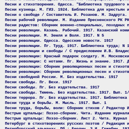
Песни и стихотворения. Одесса. "Библиотека трудового 
Песни кузнецы. М. ГИЗ. 1924. Библиотека для крестьян 
Песни о свободе / Составитель И. Розанов. М. Задруга.
Песни рабочей революции. М. Издание Пресненского РК Р
Песни радистов: Сборник военно-специальных, походных 
Песни революции. Казань. Рабочий. 1917. Казанский ком
Песни революции. М. Земля и Воля. 1917. N 5
Песни революции. Одесса. Одесские новости. 1917
Песни революции. Пг. Труд. 1917. Библиотека труда; N 
Песни революции и свободы / С предисловием И.В. Влади
Песни революции: Красный подарок солдату. М. Московск
Песни революции: С нотами. Пг. Жизнь и знание. 1917. 
Песни революции: Сборник революционных песен и стихот
Песни революции: Сборник революционных песен и стихот
Песни свободной России. М. Без издательства. 1917
Песни свободы. Пг. Вехи. 1917
Песни свободы. Пг. Без издательства. 1917
Песни свободы. Тюмень. Без издательства. 1917. Вып. 1
Песни террора. Пг. Без издательства. 1917. Библиотека
Песни труда и борьбы. М. Мысль. 1917. Вып. 1
Песни труда, борьбы, воли: Сборник стихов / Редактор 
Пестрые щупальцы: Поэзо-сборник. Чита. Издание журнал
Пестрые щупальцы: Поэзо-сборник. Лист 2. Чита. Журнал
Петербург в стихотворениях русских поэтов / Редакция 
Петербургский альманах. Пб.; Берлин. З.И, Гржебин. 19