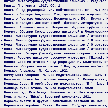
Китай: Литературно-художественный альманах / Редактор
Книга. Пг. Книга. 1917. Сб. 1
Книга / Под редакцией Л.Н. Войтоловского. Пг.; М.; Ки
Книга о Леониде Андрееве. 2-е, дополненное издание. Б
Книга о Леониде Андрееве: Воспоминания. Пб.; Берлин. 
Книга о голоде: Экономический, бытовой, литературно-х
Ковчег: Альманах поэтов. Феодосия. Издание группы поэ
Ковчег: Сборник Союза русских писателей в Чехословаки
Ковш: Литературно-художественные альманахи / Ответств
Ковш: Литературно-художественные альманахи / Ответств
Ковш: Литературно-художественные альманахи / Ответств
Ковш: Литературно-художественные альманахи / Ответств
Коллектив: Литературно-художественный сборник творчес
Колос: Русские писатели русскому юношеству. [Париж]. 
Колос: Сборник стихов / Под редакцией М. Болотного. В
Колосья: Сборник новых песен / Под редакцией литбюро 
Кольцо: Альманах. М. Кольцо. 1922
Коммунист: Сборник. М. Без издательства. 1917. Вып. 1
Комсомол: Новый быт рабочей молодежи. Л. Молодая гвар
Конница бурь: Второй сборник имажинистов. [М.]. Див. 
Конница бурь: Стихи. М. Без издательства. 1920
Конский сад: Вся банда: Имажинисты. М. Без издательст
Конь и лани. [Ейск]. Весенний коллектив. 1921
Корабль смерти и другие необычайные рассказы из жизни
Коралловый корабль: Стихи. Рязань. Государственное из