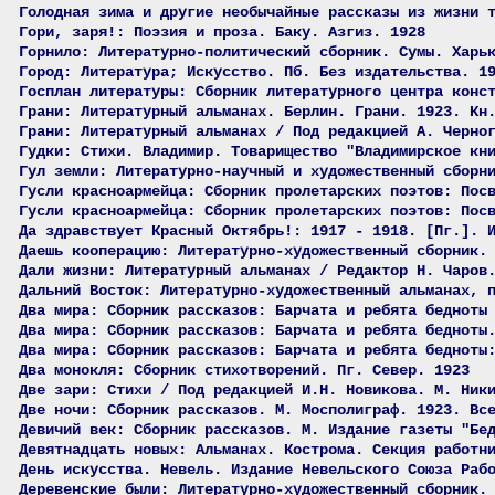
Голодная зима и другие необычайные рассказы из жизни 
Гори, заря!: Поэзия и проза. Баку. Азгиз. 1928
Горнило: Литературно-политический сборник. Сумы. Харь
Город: Литература; Искусство. Пб. Без издательства. 1
Госплан литературы: Сборник литературного центра конс
Грани: Литературный альманах. Берлин. Грани. 1923. Кн
Грани: Литературный альманах / Под редакцией А. Черно
Гудки: Стихи. Владимир. Товарищество "Владимирское кн
Гул земли: Литературно-научный и художественный сборн
Гусли красноармейца: Сборник пролетарских поэтов: Пос
Гусли красноармейца: Сборник пролетарских поэтов: Пос
Да здравствует Красный Октябрь!: 1917 - 1918. [Пг.]. 
Даешь кооперацию: Литературно-художественный сборник.
Дали жизни: Литературный альманах / Редактор Н. Чаров
Дальний Восток: Литературно-художественный альманах, 
Два мира: Сборник рассказов: Барчата и ребята бедноты
Два мира: Сборник рассказов: Барчата и ребята бедноты
Два мира: Сборник рассказов: Барчата и ребята бедноты
Два монокля: Сборник стихотворений. Пг. Север. 1923
Две зари: Стихи / Под редакцией И.Н. Новикова. М. Ник
Две ночи: Сборник рассказов. М. Мосполиграф. 1923. Вс
Девичий век: Сборник рассказов. М. Издание газеты "Бе
Девятнадцать новых: Альманах. Кострома. Секция работн
День искусства. Невель. Издание Невельского Союза Раб
Деревенские были: Литературно-художественный сборник.