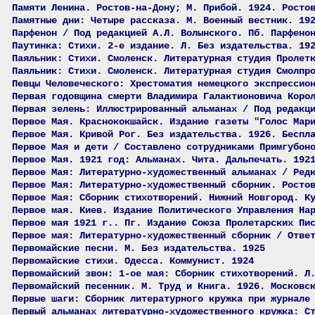
Памяти Ленина. Ростов-на-Дону; М. Прибой. 1924. Росто
Памятные дни: Четыре рассказа. М. Военный вестник. 19
Парфенон / Под редакцией А.Л. Волынского. Пб. Парфено
Паутинка: Стихи. 2-е издание. Л. Без издательства. 19
Паяльник: Стихи. Смоленск. Литературная студия Пролет
Паяльник: Стихи. Смоленск. Литературная студия Смолпр
Певцы Человеческого: Хрестоматия немецкого экспрессио
Первая годовщина смерти Владимира Галактионовича Коро
Первая зелень: Иллюстрированный альманах / Под редакц
Первое Мая. Краснококшайск. Издание газеты "Голос Мар
Первое Мая. Кривой Рог. Без издательства. 1926. Беспл
Первое Мая и дети / Составлено сотрудниками Примгубон
Первое Мая. 1921 год: Альманах. Чита. Дальпечать. 192
Первое Мая: Литературно-художественный альманах / Ред
Первое Мая: Литературно-художественный сборник. Росто
Первое Мая: Сборник стихотворений. Нижний Новгород. К
Первое мая. Киев. Издание Политического Управления На
Первое мая 1921 г.. Пг. Издание Союза Пролетарских Пи
Первое мая: Литературно-художественный сборник / Отве
Первомайские песни. М. Без издательства. 1925
Первомайские стихи. Одесса. Коммунист. 1924
Первомайский звон: 1-ое мая: Сборник стихотворений. Л
Первомайский песенник. М. Труд и Книга. 1926. Московс
Первые шаги: Сборник литературного кружка при журнале
Первый альманах литературно-художественного кружка: С