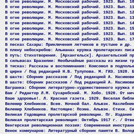
В огне революции. М. Московский рабочий. 1923. Вып. 1
В огне революции. М. Московский рабочий. 1923. Вып. 1
В огне революции. М. Московский рабочий. 1923. Вып. 1
В огне революции. М. Московский рабочий. 1923. Вып. 1
В огне революции. М. Московский рабочий. 1923. Вып. 1
В огне революции. М. Московский рабочий. 1923. Вып. 1
В огне революции. М. Московский рабочий. 1923. Вып. 1
В огне революции. М. Московский рабочий. 1923. Вып. 1
В песках Сахары: Приключения летчиков в пустыне и др.
В плену небоскребов: Альманах кружка пролетарских пис
В путь: Стихотворения. [Архангельск]. Архангельский п
В сильвасах Бразилии: Необычайные рассказы из жизни т
В тисках: Рассказы и воспоминания: Комсомол в подполь
В цирке / Под редакцией Н.В. Тулупова. М. ГИЗ. 1920. 
В шахте: Сборник рассказов / Под редакцией А. Насимов
В шахте: Сборник рассказов / Под редакцией А. Насимов
Вагранка: Сборник литературно-художественного кружка 
Вам / Редактор Л.М. Сухаребский. М. Хобо. 1920. От ни
Ваше здоровье!. Л. Красная газета. 1929. Веселая библ
Велемир Хлебников. Всем. Ночной бал. Альвэк. Нахлебни
Велемир Хлебников. Настоящее: Поэма. Альвэк. Стихи. С
Великая Годовщина пролетарской революции. Пг. Издание
Великая пролетарская революция: Октябрь 1917 г. / Отв
Венгерская революционная поэзия: Современная иностран
Венок коммунаров: Литературный сборник памяти В. Воло