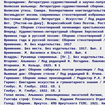
Возрождение: Литературно-художественный и научно-попу
Волжская вольница: Литературно-художественный сборник
Волжские утесы. Самара. Кооперативное книгоиздательст
Восемьдесят восемь современных стихотворений избранны
Восточные сборники: Литература - Искусство / Под реда
Вот. [Ростов-на-Дону]. Всероссийский Союз Поэтов. Рос
Впервые: Сборник стихотворений начинающих крестьянски
Вперед: Художественно-литературный сборник Херсонской
Времена года в русской поэзии: Сборник стихотворений 
Времена года в русской поэзии: Сборник стихотворений 
Временник. М. Без издательства. 1917
Временник. Без места. Без издательства. 1917. Вып. 2
Временник. М. Василиск и Ольга. 1918. Вып. 4
Вседурь: Рукавица современью. [Пг.]. Без издательства
Вторник: Альманах / Под редакцией Н. Погодина. Павлов
Вторники. М. Кольцо. 1923. N 1
Вьюжные дни: Сборник сибирских поэтов революции / Под
Вьюжные дни: Сборник стихов / Под редакцией В. Итина.
Германия: Сборник новых произведений / Редактор Р.А. 
Гермес: Ежегодник искусства и гуманитарного знания / 
Глобус. М. Глобус. 1922. Сб. 1
Глобус. М. Глобус. 1922. Сб. 2
Голая жизнь: Альманах революционных писателей Латвии,
Голгофа строф: Стихи. Рязань. Издание Рязанского Отде
Голод: Сборник. Иркутск. КПО Иркутского ГСПС. 1921. Н