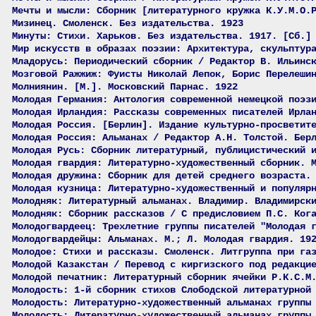
Мечты и мысли: Сборник [литературного кружка К.У.М.О.
Мизинец. Смоленск. Без издательства. 1923
Минуты: Стихи. Харьков. Без издательства. 1917. [Сб.]
Мир искусств в образах поэзии: Архитектура, скульптур
Младорусь: Периодический сборник / Редактор В. Ильинс
Мозговой Ражжиж: Фуисты Николай Лепок, Борис Перелеши
Молниянин. [М.]. Московский Парнас. 1922
Молодая Германия: Антология современной немецкой поэз
Молодая Ирландия: Рассказы современных писателей Ирла
Молодая Россия. [Берлин]. Издание культурно-просветит
Молодая Россия: Альманах / Редактор А.Н. Толстой. Бер
Молодая Русь: Сборник литературный, публицистический 
Молодая гвардия: Литературно-художественный сборник. 
Молодая дружина: Сборник для детей среднего возраста.
Молодая кузница: Литературно-художественный и популяр
Молодняк: Литературный альманах. Владимир. Владимирск
Молодняк: Сборник рассказов / С предисловием П.С. Ког
Молодогвардеец: Трехлетние группы писателей "Молодая 
Молодогвардейцы: Альманах. М.; Л. Молодая гвардия. 19
Молодое: Стихи и рассказы. Смоленск. Литгруппа при га
Молодой Казакстан / Перевод с киргизского под редакци
Молодой печатник: Литературный сборник ячейки Р.К.С.М
Молодость: 1-й сборник стихов Слободской литературной
Молодость: Литературно-художественный альманах группы
Молодость: Литературно-художественный альманах группы