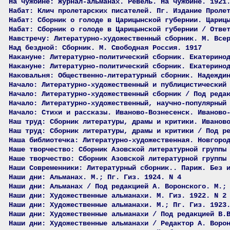
На чужбине: Журнал-альманах. Ревель. На чужбине. 1921
Набат: Клич пролетарских писателей. Пг. Издание Проле
Набат: Сборник о голоде в Царицынской губернии. Цариц
Набат: Сборник о голоде в Царицынской губернии / Отве
Навстречу: Литературно-художественный сборник. М. Все
Над бездной: Сборник. М. Свободная Россия. 1917
Накануне: Литературно-политический сборник. Екатерино
Накануне: Литературно-политический сборник. Екатерино
Наковальня: Общественно-литературный сборник. Надежди
Начало: Литературно-художественный и публицистический
Начало: Литературно-художественный сборник / Под реда
Начало: Литературно-художественный, научно-популярный
Начало: Стихи и рассказы. Иваново-Вознесенск. Иваново
Наш труд: Сборник литературы, драмы и критики. Иванов
Наш труд: Сборник литературы, драмы и критики / Под р
Наша библиотечка: Литературно-художественная. Новгоро
Наше творчество: Сборник Азовской литературной группы
Наше творчество: Сборник Азовской литературной группы
Наши Современники: Литературный сборник.. Париж. Без 
Наши дни: Альманах. М.; Пг. Гиз. 1924. N 4
Наши дни: Альманах / Под редакцией А. Воронского. М.;
Наши дни: Художественные альманахи. М. Гиз. 1922. N 2
Наши дни: Художественные альманахи. М.; Пг. Гиз. 1923
Наши дни: Художественные альманахи / Под редакцией В.
Наши дни: Художественные альманахи / Редактор А. Воро