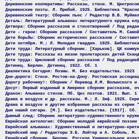
Деревенские кооперативы: Рассказы, стихи. М. Центросо
Деревенские поэты. Л. Прибой. 1925. Библиотека "Красн
Деревенский театр: Сборник пьес / Редактор В.В. Муйже
Деталь: Литературный альманах литературного кружка кл
Детвора: Сборник рассказов и стихотворений / Под реда
Дети - герои: Сборник рассказов / Составитель М. Само
Дети борьбы: Сборник исторических рассказов / Состави
Дети октября. М.; Л. Молодая гвардия. 1925. Библиотек
Дети труда: Литературный сборник. [Харьков]. ЦК комму
Дети труда: Рассказы из жизни пролетарских детей Скан
Дети труда: Цикловой сборник рассказов / Под редакцие
Детинец. Берлин. Детинец. 1922. Сб. 1
Диалектика Сегодня: Поэмы. М. Без издательства. 1923
Дни-дороги: Стихи. Ростов-на-Дону. Ростовская ассоциа
Дорогу рабочему!: Сборник / Перевод Л.М. Волынского и
Досуг: Первый изданный в Америке сборник рассказов, о
Дракон: Альманах стихов. Пб. Цех поэтов. 1921. Вып. 1
Драма в воздухе и др. рассказы. М.; Л. Зиф. 1925. Сер
Драма в воздухе и другие избранные рассказы из серии 
Дым нашей сигары. [М.]. Без издательства. [1917]. Сб.
Дымный след: Сборник литературно-художественного круж
Еврейская антология: Сборник молодой еврейской поэзии
Еврейский альманах: Художественный и литературно-крит
Еврейский мир / Редакторы Э.Б. Лойтер и А. Соболь. М.
Еврейский сборник. Берлин. Русское Универсальное изда