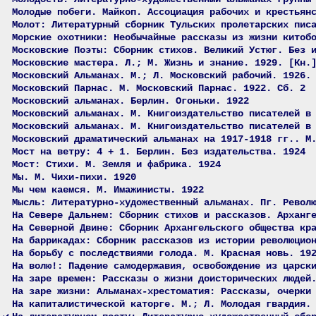
Молодые побеги. Майкоп. Ассоциация рабочих и крестьян
Молот: Литературный сборник Тульских пролетарских пис
Морские охотники: Необычайные рассказы из жизни китоб
Московские Поэты: Сборник стихов. Великий Устюг. Без 
Московские мастера. Л.; М. Жизнь и знание. 1929. [Кн.
Московский Альманах. М.; Л. Московский рабочий. 1926.
Московский Парнас. М. Московский Парнас. 1922. Сб. 2
Московский альманах. Берлин. Огоньки. 1922
Московский альманах. М. Книгоиздательство писателей в
Московский альманах. М. Книгоиздательство писателей в
Московский драматический альманах на 1917-1918 гг.. М
Мост на ветру: 4 + 1. Берлин. Без издательства. 1924
Мост: Стихи. М. Земля и фабрика. 1924
Мы. М. Чихи-пихи. 1920
Мы чем каемся. М. Имажинисты. 1922
Мысль: Литературно-художественный альманах. Пг. Револ
На Севере Дальнем: Сборник стихов и рассказов. Арханг
На Северной Двине: Сборник Архангельского общества кр
На баррикадах: Сборник рассказов из истории революцио
На борьбу с последствиями голода. М. Красная новь. 19
На волю!: Падение самодержавия, освобождение из царск
На заре времен: Рассказы о жизни доисторических людей
На заре жизни: Альманах-хрестоматия: Рассказы, очерки
На капиталистической каторге. М.; Л. Молодая гвардия.