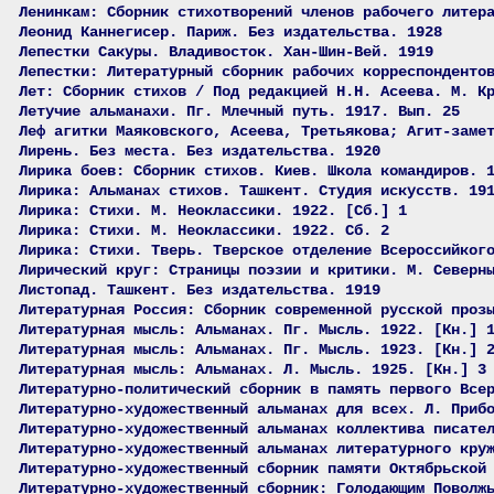
Ленинкам: Сборник стихотворений членов рабочего литер
Леонид Каннегисер. Париж. Без издательства. 1928
Лепестки Сакуры. Владивосток. Хан-Шин-Вей. 1919
Лепестки: Литературный сборник рабочих корреспонденто
Лет: Сборник стихов / Под редакцией Н.Н. Асеева. М. К
Летучие альманахи. Пг. Млечный путь. 1917. Вып. 25
Леф агитки Маяковского, Асеева, Третьякова; Агит-заме
Лирень. Без места. Без издательства. 1920
Лирика боев: Сборник стихов. Киев. Школа командиров. 
Лирика: Альманах стихов. Ташкент. Студия искусств. 19
Лирика: Стихи. М. Неоклассики. 1922. [Сб.] 1
Лирика: Стихи. М. Неоклассики. 1922. Сб. 2
Лирика: Стихи. Тверь. Тверское отделение Всероссийког
Лирический круг: Страницы поэзии и критики. М. Северн
Листопад. Ташкент. Без издательства. 1919
Литературная Россия: Сборник современной русской проз
Литературная мысль: Альманах. Пг. Мысль. 1922. [Кн.] 
Литературная мысль: Альманах. Пг. Мысль. 1923. [Кн.] 
Литературная мысль: Альманах. Л. Мысль. 1925. [Кн.] 3
Литературно-политический сборник в память первого Все
Литературно-художественный альманах для всех. Л. Приб
Литературно-художественный альманах коллектива писате
Литературно-художественный альманах литературного кру
Литературно-художественный сборник памяти Октябрьской
Литературно-художественный сборник: Голодающим Поволж