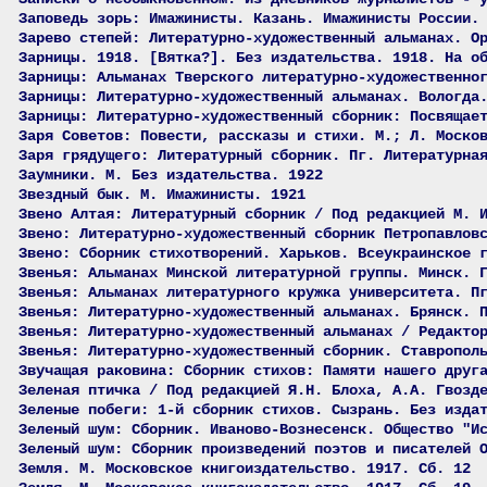
Заповедь зорь: Имажинисты. Казань. Имажинисты России.
Зарево степей: Литературно-художественный альманах. О
Зарницы. 1918. [Вятка?]. Без издательства. 1918. На о
Зарницы: Альманах Тверского литературно-художественно
Зарницы: Литературно-художественный альманах. Вологда
Зарницы: Литературно-художественный сборник: Посвящае
Заря Советов: Повести, рассказы и стихи. М.; Л. Моско
Заря грядущего: Литературный сборник. Пг. Литературна
Заумники. М. Без издательства. 1922
Звездный бык. М. Имажинисты. 1921
Звено Алтая: Литературный сборник / Под редакцией М. 
Звено: Литературно-художественный сборник Петропавлов
Звено: Сборник стихотворений. Харьков. Всеукраинское 
Звенья: Альманах Минской литературной группы. Минск. 
Звенья: Альманах литературного кружка университета. П
Звенья: Литературно-художественный альманах. Брянск. 
Звенья: Литературно-художественный альманах / Редакто
Звенья: Литературно-художественный сборник. Ставропол
Звучащая раковина: Сборник стихов: Памяти нашего друг
Зеленая птичка / Под редакцией Я.Н. Блоха, А.А. Гвозд
Зеленые побеги: 1-й сборник стихов. Сызрань. Без изда
Зеленый шум: Сборник. Иваново-Вознесенск. Общество "И
Зеленый шум: Сборник произведений поэтов и писателей 
Земля. М. Московское книгоиздательство. 1917. Сб. 12