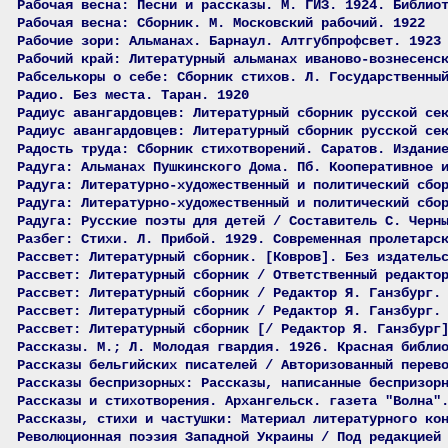
Рабочая весна: Песни и рассказы. М. ГИЗ. 1924. Библио
Рабочая весна: Сборник. М. Московский рабочий. 1922
Рабочие зори: Альманах. Барнаул. Алтгубпрофсвет. 1923
Рабочий край: Литературный альманах иваново-вознесенс
Рабселькоры о себе: Сборник стихов. Л. Государственны
Радио. Без места. Таран. 1920
Радиус авангардовцев: Литературный сборник русской се
Радиус авангардовцев: Литературный сборник русской се
Радость труда: Сборник стихотворений. Саратов. Издани
Радуга: Альманах Пушкинского Дома. Пб. Кооперативное 
Радуга: Литературно-художественный и политический сбо
Радуга: Литературно-художественный и политический сбо
Радуга: Русские поэты для детей / Составитель С. Черн
Разбег: Стихи. Л. Прибой. 1929. Современная пролетарс
Рассвет: Литературный сборник. [Ковров]. Без издатель
Рассвет: Литературный сборник / Ответственный редакто
Рассвет: Литературный сборник / Редактор Я. Ганзбург.
Рассвет: Литературный сборник / Редактор Я. Ганзбург.
Рассвет: Литературный сборник [/ Редактор Я. Ганзбург
Рассказы. М.; Л. Молодая гвардия. 1926. Красная библи
Рассказы бельгийских писателей / Авторизованный перев
Рассказы беспризорных: Рассказы, написанные беспризор
Рассказы и стихотворения. Архангельск. газета "Волна"
Рассказы, стихи и частушки: Материал литературного ко
Революционная поэзия Западной Украины / Под редакцией