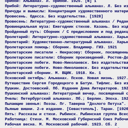
Прибой: Альманах. Л. Прибой. 1925. [N] 1
Прибой: Литературно-художественный альманах. Л. Без и
Причуды и вымыслы: Концентрация художественного матер
Провесень. Одесса. Без издательства. [1928]
Провесень: Литературно-художественный альманах / Реда
Провинциальная муза: Ежегодник стихов. Казань. Без из
Пройденный путь: Сборник / С предисловием и под редак
Пролетарий: Литературно-художественный альманах. Харь
Пролетарий: Художественно-литературный альманах. Харь
Пролетарская помощь: Сборник. Владимир. ГИЗ. 1921
Пролетарские писатели - Некрасову: Сборник, посвященн
Пролетарские писатели: Сборник произведений. Ростов-Д
Пролетарские побеги. Ново-Николаевск. Без издательств
Пролетарские побеги. Ново-Николаевск. Без издательств
Пролетарский сборник. М. ВЦИК. 1918. Кн. 1
Псковский октябрь: Альманах. Псков. Новая жизнь. 1927
Путешествие Сергея Городецкого в Батум. Тифлис. Без и
Пушкин. Достоевский. Пб. Издание Дома Литераторов. 19
Пушкинский альманах: Литературный вечер, посвященный 
Пчелы: Петербургский альманах. Пб.; Берлин. Эпоха. 19
Пылающие звенья: Поэзы. Пг. Таверна "Дохлого Петуха".
Пьяные вишни. 2-е издание. [Севастополь]. Таран. [192
Пять: Рассказы и стихи. Рыбинск. Рыбинская группа Все
Работница: Стихи. М. Московский Губернский Союз Рабоч
Рабочая весна. М. Московский рабочий. 1923. Сб. 2