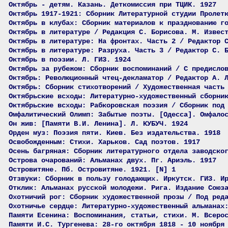
Октябрь - детям. Казань. Деткомиссия при ТЦИК. 1927
Октябрь 1917-1921: Сборник Литературной студии Пролет
Октябрь в клубах: Сборник материалов к празднованию г
Октябрь в литературе / Редакция С. Борисова. М. Извес
Октябрь в литературе: На фронтах. Часть 2 / Редактор 
Октябрь в литературе: Разруха. Часть 3 / Редактор С. 
Октябрь в поэзии. Л. ГИЗ. 1924
Октябрь за рубежом: Сборник воспоминаний / С предисло
Октябрь: Революционный чтец-декламатор / Редактор А. 
Октябрь: Сборник стихотворений / Художественная часть
Октябрьские всходы: Литературно-художественный сборни
Октябрьские всходы: Рабкоровская поэзия / Сборник под
Омфалитический Олимп: Забытые поэты. [Одесса]. Омфало
Он жив: [Памяти В.И. Ленина]. Л. КУБУЧ. 1924
Орден муз: Поэзия пяти. Киев. Без издательства. 1918
Освобожденным: Стихи. Харьков. Сад поэтов. 1917
Осень багряная: Сборник литературного отдела заводско
Острова очарований: Альманах двух. Пг. Ариэль. 1917
Островитяне. Пб. Островитяне. 1921. [N] 1
Отзвуки: Сборник в пользу голодающих. Иркутск. ГИЗ. И
Отклик: Альманах русской молодежи. Рига. Издание Союз
Охотничий рог: Сборник художественной прозы / Под ред
Охотничье сердце: Литературно-художественный альманах
Памяти Есенина: Воспоминания, статьи, стихи. М. Всеро
Памяти И.С. Тургенева: 28-го октября 1818 - 10 ноября