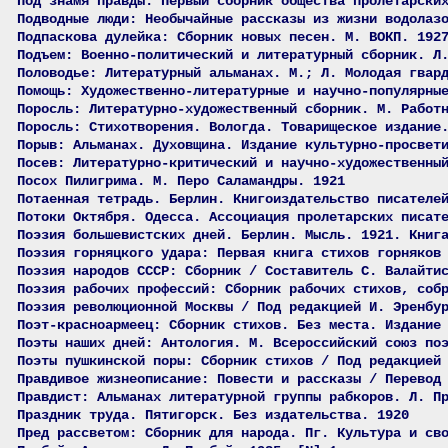
Под знамя правды: Первый сборник общества пролетарски
Подводные люди: Необычайные рассказы из жизни водолаз
Подпаскова дулейка: Сборник новых песен. М. ВОКП. 192
Подъем: Военно-политический и литературный сборник. Л
Половодье: Литературный альманах. М.; Л. Молодая гвар
Помощь: Художественно-литературные и научно-популярны
Поросль: Литературно-художественный сборник. М. Работ
Поросль: Стихотворения. Вологда. Товарищеское издание
Порыв: Альманах. Духовщина. Издание культурно-просвет
Посев: Литературно-критический и научно-художественны
Посох Пилигрима. М. Перо Саламандры. 1921
Потаенная тетрадь. Берлин. Книгоиздательство писателе
Потоки Октября. Одесса. Ассоциация пролетарских писат
Поэзия большевистских дней. Берлин. Мысль. 1921. Книг
Поэзия горняцкого удара: Первая книга стихов горняков
Поэзия народов СССР: Сборник / Составитель С. Валайти
Поэзия рабочих профессий: Сборник рабочих стихов, соб
Поэзия революционной Москвы / Под редакцией И. Эренбу
Поэт-красноармеец: Сборник стихов. Без места. Издание
Поэты наших дней: Антология. М. Всероссийский союз по
Поэты пушкинской поры: Сборник стихов / Под редакцией
Правдивое жизнеописание: Повести и рассказы / Перевод
Правдист: Альманах литературной группы рабкоров. Л. П
Праздник труда. Пятигорск. Без издательства. 1920
Пред рассветом: Сборник для народа. Пг. Культура и св