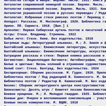
Антология сатиры и юмора. Берлин. Мысль. 1922. Книга 
Антология современной немецкой поэзии. Берлин. Мысль.
Антология современной поэзии. Берлин. Мысль. 1921. Кн
Антология украинской поэзии в русских переводах / Ред
Антология: Избранные стихи римских поэтов / Перевод с
Аппарат: Рассказы. М. Мосполиграф. 1929. Библиотека г
Арион. Пб. Сиринга. 1918. [Вып.] 1
Арпоэпис: Первая Сибирская артель поэтов и писателей 
Астры: Стихи. Владимир. Стрежень. 1922
Бабье лето: Стихи. Киев. Без издательства. 1918
Багряные льды: Литературный альманах. М.; Л. Земля и 
Балтийский альманах: Ежемесячник литературы, искусств
Балтийский альманах: Ежемесячник литературы, искусств
Батрацкие рассказы и стихи: Первая книжка рассказов и
Бегемотник: Энциклопедия бегемота: Автобиографии, пор
Белые и цветные: Жизнь колоний в отражении художестве
Белый скит: Стихи. Белград. Без издательства. 1924
Беспризорные: Сборник рассказов. М. Гудок. 1926. Прил
Библиотека поэтов / Под редакцией В. Каменского. М. Б
Библиотека поэтов / Редактор В. Каменский. М. Без изд
Бизнес: Сборник литературного центра конструктивистов
Биокосмисты: Десять штук / Комитет поэзии биокосмисто
Боевое крещение. М.; Л. Молодая гвардия. 1925. Библио
Боевые дни: Очерки и воспоминания комсомольцев - учас
Боевые песни коммунистов. М. ВЦИК. 1918