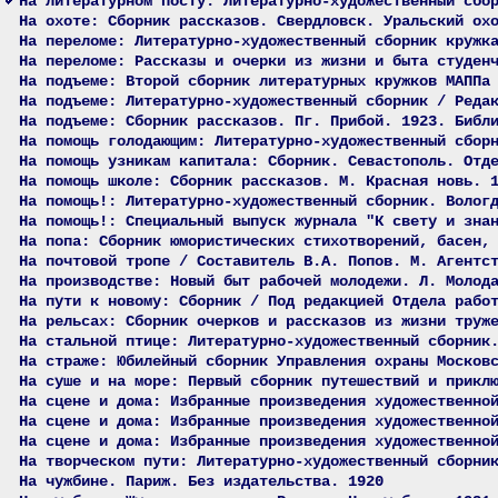
На литературном посту: Литературно-художественный сбо
На охоте: Сборник рассказов. Свердловск. Уральский ох
На переломе: Литературно-художественный сборник кружк
На переломе: Рассказы и очерки из жизни и быта студен
На подъеме: Второй сборник литературных кружков МАППа
На подъеме: Литературно-художественный сборник / Реда
На подъеме: Сборник рассказов. Пг. Прибой. 1923. Библ
На помощь голодающим: Литературно-художественный сбор
На помощь узникам капитала: Сборник. Севастополь. Отд
На помощь школе: Сборник рассказов. М. Красная новь. 
На помощь!: Литературно-художественный сборник. Волог
На помощь!: Специальный выпуск журнала "К свету и зна
На попа: Сборник юмористических стихотворений, басен,
На почтовой тропе / Составитель В.А. Попов. М. Агентс
На производстве: Новый быт рабочей молодежи. Л. Молод
На пути к новому: Сборник / Под редакцией Отдела рабо
На рельсах: Сборник очерков и рассказов из жизни труж
На стальной птице: Литературно-художественный сборник
На страже: Юбилейный сборник Управления охраны Москов
На суше и на море: Первый сборник путешествий и прикл
На сцене и дома: Избранные произведения художественно
На сцене и дома: Избранные произведения художественно
На сцене и дома: Избранные произведения художественно
На творческом пути: Литературно-художественный сборни
На чужбине. Париж. Без издательства. 1920