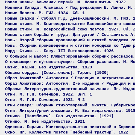
Новая жизнь: Альманах первый. М. Новая жизнь. 1922
Новинки Запада: Альманах / Под редакцией Е. Ланна. М.
Новые берега. М. ГИЗ. 1924. Сб. 1
Новые сказки / Собрал Г.Д. Деев-Хомяковский. М. ГИЗ. 
Новые стихи. М. Книгоиздательство Всероссийского союз
Новые стихи. М. Всероссийский союз поэтов. 1927. Сб. 
Новые стихи борьбы и труда: Для детей / Составитель А
Новь: Второй сборник произведений и статей молодежи к
Новь: Сборник произведений и статей молодежи ко "Дню 
Норд: Стихи.... Баку. III Интернационал. 1926
О большом и малом: Иллюстрированный сборник рассказов
О плавающих и путешествующих: Сборник рассказов. М. М
Оазис. Кашин. Без издательства. 1920
Обвалы сердца. [Севастополь]. Таран. [1920]
Образ Ахматовой: Антология / Редакция и вступительная
Образ Ахматовой: Антология. 2-е издание / Редакция и 
Образы: Литературно-художественный альманах. Пг. Изда
Огни. М. Г.Н. Семенцов. 1922. Вып. 1
Огни. М. Г.Н. Семенцов. 1922. N 2
Огни севера: Сборник стихотворений. Якутск. Губернско
Огни: Литературный альманах. М. Без издательства. 191
Огниво. [Челябинск]. Без издательства. [1921]
Огниво. М. Без издательства. 1921
Одиссея. Берлин. Книгоиздательство писателей в Берлин
Окно. Пг. Коллектив поэтов "Небесный трактир". 1922