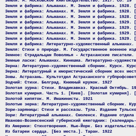
Земля. М. Московское книгоиздательство. 1917. Сб. 19
Земля и фабрика: Альманах. М. Земля и фабрика. 1928. 
Земля и фабрика: Альманах. М. Земля и фабрика. 1928. 
Земля и фабрика: Альманах. М. Земля и фабрика. 1928. 
Земля и фабрика: Альманах. М. Земля и фабрика. 1929. 
Земля и фабрика: Альманах. М. Земля и фабрика. 1929. 
Земля и фабрика: Альманах. М. Земля и фабрика. 1929. 
Земля и фабрика: Альманах. М. Земля и фабрика. 1929. 
Земля и фабрика: Литературно-художественный альманах.
Земля: Стихи о природе. М. Государственное военное из
Земное: Страдальцам Поволжья - Астраханские писатели.
Земные ласки: Альманах. Кинешма. Литературно-художест
Зерна: Литературно-художественный сборник. Курск. Кур
Зерна: Литературный и юмористический сборник всех мес
Зовы. Астрахань. Культотдел Астраханского губпрофсове
Зодчий: Стихи. Белград. Книжный кружок. 1927
Золотая зурна: Стихи. Владикавказ. Красный Октябрь. 1
Золотая кумирня. Часть 1. [Киев]. [Золотая кумирня]. 
Золотой кипяток. М. Имажинисты. 1921
Золотые зерна: Литературно-художественный сборник. Ку
Зори-заряницы: Стихи и рассказы. Тула. Издание Тульск
Зори: Литературный альманах. Смоленск. Издание отдела
Иваново-Вознесенский губернский ежегодник: (календарь
Из Америки: Стихотворения. Нью-Йорк. Без издательства
Из батареи сердца. [Без места.]. Таран. 1922