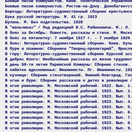
Боевые песни коммунистов. Киев. Политическое Управлен
Боевые песни коммунистов. Ростов-на-Дону. Донобагентс
Борозды: Литературно-художественный сборник крестьянс
Бука русской литературы. М. 41 гр. 1923
Булань. М. Без издательства. 1920
В "мальчиках" / Под редакцией И.С. Рабиновича. М.; Л.
В боях за Октябрь: Повести, рассказы и стихи. М. Моск
В боях за пятилетку: 7 ноября 1917 г. - 7 ноября 1929
В боях: Литературно-художественный сборник. Киев. Кул
В буре и пламени: Сборники "Творец-пролетарий". Яросл
В гору: Литературно-художественный сборник Курской ас
В дебрях Конго: Необычайные рассказы из жизни трудово
В день 50-ти летия Парижской Коммуны: Сборник стихов.
В кибитке вдохновенья: Имажинисты. Пг. Имажинисты. 19
В кузнице: Сборник стихотворений. Нижний-Новгород. Го
В огне и буре: Сборник рассказов о детях в революции 
В огне революции. М. Московский рабочий. 1922. Вып. 1
В огне революции. М. Московский рабочий. 1923. Вып. 2
В огне революции. М. Московский рабочий. 1923. Вып. 3
В огне революции. М. Московский рабочий. 1923. Вып. 4
В огне революции. М. Московский рабочий. 1923. Вып. 5
В огне революции. М. Московский рабочий. 1923. Вып. 6
В огне революции. М. Московский рабочий. 1923. Вып. 7
В огне революции. М. Московский рабочий. 1923. Вып. 8
В огне революции. М. Московский рабочий. 1923. Вып. 9