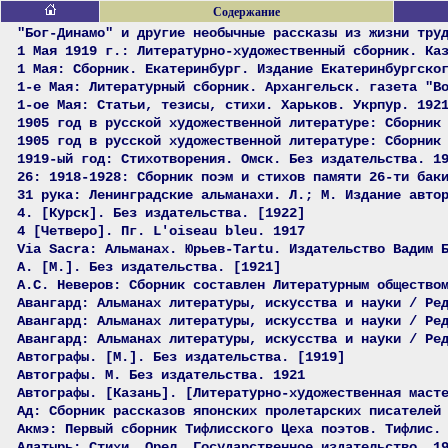
Содержание
"Бог-Динамо" и другие необычные рассказы из жизни тру
1 Мая 1919 г.: Литературно-художественный сборник. Ка
1 Мая: Сборник. Екатеринбург. Издание Екатеринбургско
1-е Мая: Литературный сборник. Архангельск. газета "В
1-ое Мая: Статьи, тезисы, стихи. Харьков. Укрпур. 192
1905 год в русской художественной литературе: Сборник
1905 год в русской художественной литературе: Сборник
1919-ый год: Стихотворения. Омск. Без издательства. 1
26: 1918-1928: Сборник поэм и стихов памяти 26-ти бак
31 рука: Ленинградские альманахи. Л.; М. Издание авто
4. [Курск]. Без издательства. [1922]
4 [Четверо]. Пг. L'oiseau bleu. 1917
Via Sacra: Альманах. Юрьев-Tartu. Издательство Вадим 
А. [М.]. Без издательства. [1921]
А.С. Неверов: Сборник составлен Литературным общество
Авангард: Альманах литературы, искусства и науки / Ре
Авангард: Альманах литературы, искусства и науки / Ре
Авангард: Альманах литературы, искусства и науки / Ре
Автографы. [М.]. Без издательства. [1919]
Автографы. М. Без издательства. 1921
Автографы. [Казань]. [Литературно-художественная маст
Ад: Сборник рассказов японских пролетарских писателей
Акмэ: Первый сборник Тифлисского Цеха поэтов. Тифлис.
Алатырь: Стихи. Орел. Государственное издательство. 1