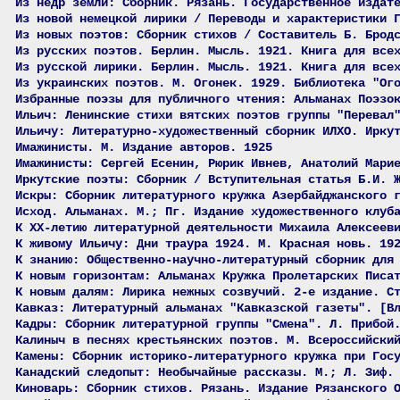
Из недр земли: Сборник. Рязань. Государственное издат
Из новой немецкой лирики / Переводы и характеристики 
Из новых поэтов: Сборник стихов / Составитель Б. Брод
Из русских поэтов. Берлин. Мысль. 1921. Книга для все
Из русской лирики. Берлин. Мысль. 1921. Книга для все
Из украинских поэтов. М. Огонек. 1929. Библиотека "Ог
Избранные поэзы для публичного чтения: Альманах Поэзо
Ильич: Ленинские стихи вятских поэтов группы "Перевал
Ильичу: Литературно-художественный сборник ИЛХО. Ирку
Имажинисты. М. Издание авторов. 1925
Имажинисты: Сергей Есенин, Рюрик Ивнев, Анатолий Мари
Иркутские поэты: Сборник / Вступительная статья Б.И. 
Искры: Сборник литературного кружка Азербайджанского 
Исход. Альманах. М.; Пг. Издание художественного клуб
К XX-летию литературной деятельности Михаила Алексеев
К живому Ильичу: Дни траура 1924. М. Красная новь. 19
К знанию: Общественно-научно-литературный сборник для
К новым горизонтам: Альманах Кружка Пролетарских Писа
К новым далям: Лирика нежных созвучий. 2-е издание. С
Кавказ: Литературный альманах "Кавказской газеты". [В
Кадры: Сборник литературной группы "Смена". Л. Прибой
Калиныч в песнях крестьянских поэтов. М. Всероссийски
Камены: Сборник историко-литературного кружка при Гос
Канадский следопыт: Необычайные рассказы. М.; Л. Зиф.
Киноварь: Сборник стихов. Рязань. Издание Рязанского 