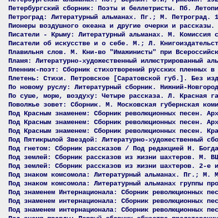
Петербургский сборник: Поэты и беллетристы. Пб. Летоп
Петроград: Литературный альманах. Пг.; М. Петроград. 
Пионеры воздушного океана и другие очерки и рассказы.
Писатели - Крыму: Литературный альманах. М. Комиссия 
Писатели об искусстве и о себе. М.; Л. Книгоиздательс
Плавильня слов. М. Кни-во "Имажинисты" при Всероссийс
Пламя: Литературно-художественный иллюстрированный ал
Пленник-поэт: Сборник стихотворений русских пленных в
Плетень: Стихи. Петровское [Саратовской губ.]. Без из
По новому руслу: Литературный сборник. Нижний-Новгоро
По суше, морю, воздуху: Четыре рассказа. Л. Красная г
Поволжье зовет: Сборник. М. Московская губернская ком
Под Красным знаменем: Сборник революционных песен. Ар
Под Красным знаменем: Сборник революционных песен. Ар
Под Красным знаменем: Сборник революционных песен. Кр
Под Пятикрылой Звездой: Литературно-художественный сб
Под гнетом: Сборник рассказов / Под редакцией Н. Богд
Под землей: Сборник рассказов из жизни шахтеров. М. В
Под землей: Сборник рассказов из жизни шахтеров. 2-е 
Под знаком комсомола: Литературный альманах. Пг.; М. 
Под знаком комсомола: Литературный альманах группы пр
Под знаменем Интернационала: Сборник революционных пе
Под знаменем интернационала: Сборник революционных пе
Под знаменем интернационала: Сборник революционных пе