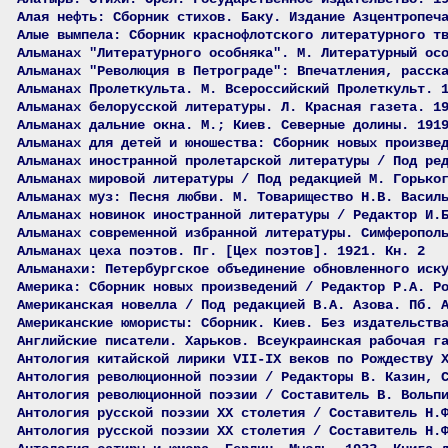
Алая нефть: Сборник стихов. Баку. Издание Азцентропеч
Алые вымпела: Сборник краснофлотского литературного т
Альманах "Литературного особняка". М. Литературный ос
Альманах "Революция в Петрограде": Впечатления, расск
Альманах Пролеткульта. М. Всероссийский Пролеткульт. 
Альманах белорусской литературы. Л. Красная газета. 1
Альманах дальние окна. М.; Киев. Северные долины. 191
Альманах для детей и юношества: Сборник новых произве
Альманах иностранной пролетарской литературы / Под ре
Альманах мировой литературы / Под редакцией М. Горько
Альманах муз: Песня любви. М. Товарищество Н.В. Васил
Альманах новинок иностранной литературы / Редактор И.
Альманах современной избранной литературы. Симферопол
Альманах цеха поэтов. Пг. [Цех поэтов]. 1921. Кн. 2
Альманахи: Петербургское объединение обновленного иск
Америка: Сборник новых произведений / Редактор Р.А. Р
Американская новелла / Под редакцией В.А. Азова. Пб. 
Американские юмористы: Сборник. Киев. Без издательств
Английские писатели. Харьков. Всеукраинская рабочая г
Антология китайской лирики VII-IX веков по Рождеству 
Антология революционной поэзии / Редакторы В. Казин, 
Антология революционной поэзии / Составитель В. Вольп
Антология русской поэзии ХХ столетия / Составитель Н.
Антология русской поэзии ХХ столетия / Составитель Н.