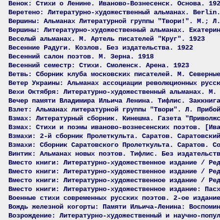
Венок: Стихи о Ленине. Иваново-Вознесенск. Основа. 19
Веретено: Литературно-художественный альманах. Berlin
Вершины: Альманах Литературной группы "Твори!". М.; Л
Вершины: Литературно-художественный альманах. Екатери
Веселый альманах. М. Артель писателей "Круг". 1923
Весенние Радуги. Козлов. Без издательства. 1922
Весенний салон поэтов. М. Зерна. 1918
Весенний семестр: Стихи. Смоленск. Арена. 1923
Ветвь: Сборник клуба московских писателей. М. Северны
Ветер Украины: Альманах ассоциации революционных русс
Вехи Октября: Литературно-художественный альманах. М.
Вечер памяти Владимира Ильича Ленина. Тифлис. Заккниг
Взлет: Альманах литературной группы "Твори". Л. Прибо
Взмах: Литературный сборник. Кинешма. Газета "Приволж
Взмах: Стихи и поэмы иваново-вознесенских поэтов. [Ив
Взмахи: 2-й сборник Пролеткульта. Саратов. Саратовски
Взмахи: Сборник Саратовского Пролеткульта. Саратов. С
Винтик: Альманах новых поэтов. Тифлис. Без издательст
Вместо книги: Литературно-художественное издание / Ре
Вместо книги: Литературно-художественное издание / Ре
Вместо книги: Литературно-художественное издание / Ре
Вместо книги: Литературно-художественное издание: Пас
Военные стихи современных русских поэтов. 2-ое издани
Вождь железной когорты: Памяти Ильича-Ленина: Воспоми
Возрождение: Литературно-художественный и научно-попу