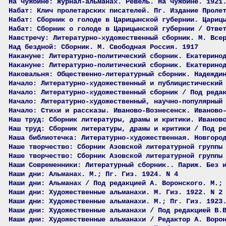
На чужбине: Журнал-альманах. Ревель. На чужбине. 1921
Набат: Клич пролетарских писателей. Пг. Издание Проле
Набат: Сборник о голоде в Царицынской губернии. Цариц
Набат: Сборник о голоде в Царицынской губернии / Отве
Навстречу: Литературно-художественный сборник. М. Все
Над бездной: Сборник. М. Свободная Россия. 1917
Накануне: Литературно-политический сборник. Екатерино
Накануне: Литературно-политический сборник. Екатерино
Наковальня: Общественно-литературный сборник. Надежди
Начало: Литературно-художественный и публицистический
Начало: Литературно-художественный сборник / Под реда
Начало: Литературно-художественный, научно-популярный
Начало: Стихи и рассказы. Иваново-Вознесенск. Иваново
Наш труд: Сборник литературы, драмы и критики. Иванов
Наш труд: Сборник литературы, драмы и критики / Под р
Наша библиотечка: Литературно-художественная. Новгоро
Наше творчество: Сборник Азовской литературной группы
Наше творчество: Сборник Азовской литературной группы
Наши Современники: Литературный сборник.. Париж. Без 
Наши дни: Альманах. М.; Пг. Гиз. 1924. N 4
Наши дни: Альманах / Под редакцией А. Воронского. М.;
Наши дни: Художественные альманахи. М. Гиз. 1922. N 2
Наши дни: Художественные альманахи. М.; Пг. Гиз. 1923
Наши дни: Художественные альманахи / Под редакцией В.
Наши дни: Художественные альманахи / Редактор А. Воро