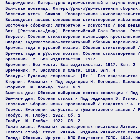
Возрождение: Литературно-художественный и научно-попу
Волжская вольница: Литературно-художественный сборник
Волжские утесы. Самара. Кооперативное книгоиздательст
Восемьдесят восемь современных стихотворений избранны
Восточные сборники: Литература - Искусство / Под реда
Вот. [Ростов-на-Дону]. Всероссийский Союз Поэтов. Рос
Впервые: Сборник стихотворений начинающих крестьянски
Вперед: Художественно-литературный сборник Херсонской
Времена года в русской поэзии: Сборник стихотворений 
Времена года в русской поэзии: Сборник стихотворений 
Временник. М. Без издательства. 1917
Временник. Без места. Без издательства. 1917. Вып. 2
Временник. М. Василиск и Ольга. 1918. Вып. 4
Вседурь: Рукавица современью. [Пг.]. Без издательства
Вторник: Альманах / Под редакцией Н. Погодина. Павлов
Вторники. М. Кольцо. 1923. N 1
Вьюжные дни: Сборник сибирских поэтов революции / Под
Вьюжные дни: Сборник стихов / Под редакцией В. Итина.
Германия: Сборник новых произведений / Редактор Р.А. 
Гермес: Ежегодник искусства и гуманитарного знания / 
Глобус. М. Глобус. 1922. Сб. 1
Глобус. М. Глобус. 1922. Сб. 2
Голая жизнь: Альманах революционных писателей Латвии,
Голгофа строф: Стихи. Рязань. Издание Рязанского Отде
Голод: Сборник. Иркутск. КПО Иркутского ГСПС. 1921. Н