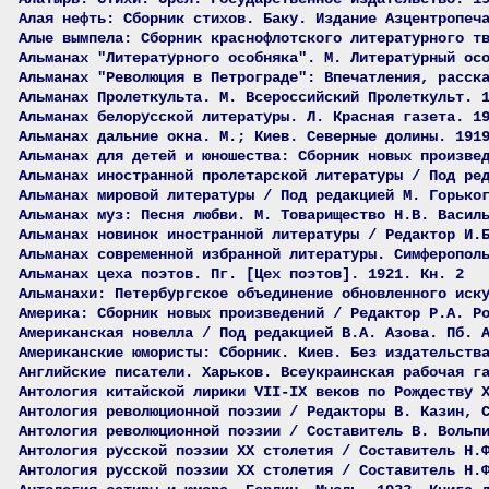
Алая нефть: Сборник стихов. Баку. Издание Азцентропеч
Алые вымпела: Сборник краснофлотского литературного т
Альманах "Литературного особняка". М. Литературный ос
Альманах "Революция в Петрограде": Впечатления, расск
Альманах Пролеткульта. М. Всероссийский Пролеткульт. 
Альманах белорусской литературы. Л. Красная газета. 1
Альманах дальние окна. М.; Киев. Северные долины. 191
Альманах для детей и юношества: Сборник новых произве
Альманах иностранной пролетарской литературы / Под ре
Альманах мировой литературы / Под редакцией М. Горько
Альманах муз: Песня любви. М. Товарищество Н.В. Васил
Альманах новинок иностранной литературы / Редактор И.
Альманах современной избранной литературы. Симферопол
Альманах цеха поэтов. Пг. [Цех поэтов]. 1921. Кн. 2
Альманахи: Петербургское объединение обновленного иск
Америка: Сборник новых произведений / Редактор Р.А. Р
Американская новелла / Под редакцией В.А. Азова. Пб. 
Американские юмористы: Сборник. Киев. Без издательств
Английские писатели. Харьков. Всеукраинская рабочая г
Антология китайской лирики VII-IX веков по Рождеству 
Антология революционной поэзии / Редакторы В. Казин, 
Антология революционной поэзии / Составитель В. Вольп
Антология русской поэзии ХХ столетия / Составитель Н.
Антология русской поэзии ХХ столетия / Составитель Н.