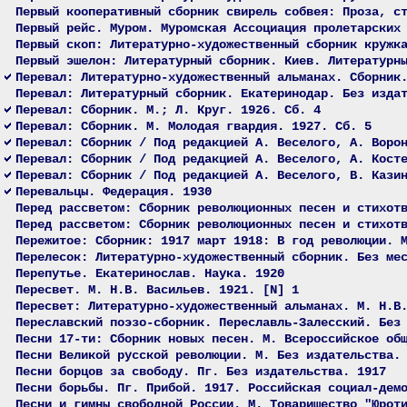
Первый кооперативный сборник свирель собвея: Проза, с
Первый рейс. Муром. Муромская Ассоциация пролетарских
Первый скоп: Литературно-художественный сборник кружк
Первый эшелон: Литературный сборник. Киев. Литературн
Перевал: Литературно-художественный альманах. Сборник
Перевал: Литературный сборник. Екатеринодар. Без изда
Перевал: Сборник. М.; Л. Круг. 1926. Сб. 4
Перевал: Сборник. М. Молодая гвардия. 1927. Сб. 5
Перевал: Сборник / Под редакцией А. Веселого, А. Воро
Перевал: Сборник / Под редакцией А. Веселого, А. Кост
Перевал: Сборник / Под редакцией А. Веселого, В. Кази
Перевальцы. Федерация. 1930
Перед рассветом: Сборник революционных песен и стихот
Перед рассветом: Сборник революционных песен и стихот
Пережитое: Сборник: 1917 март 1918: В год революции. 
Перелесок: Литературно-художественный сборник. Без ме
Перепутье. Екатеринослав. Наука. 1920
Пересвет. М. Н.В. Васильев. 1921. [N] 1
Пересвет: Литературно-художественный альманах. М. Н.В
Переславский поэзо-сборник. Переславль-Залесский. Без
Песни 17-ти: Сборник новых песен. М. Всероссийское об
Песни Великой русской революции. М. Без издательства.
Песни борцов за свободу. Пг. Без издательства. 1917
Песни борьбы. Пг. Прибой. 1917. Российская социал-дем
Песни и гимны свободной России. М. Товарищество "Юрот