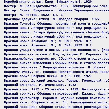
Коробейники счастья. Киев. [Имажинисты]. 1920
Костер. Л. Без издательства. 1927. Ленинградский союз
Костер: Стихи. Владикавказ. Издание Теркавцентропечат
Костры. М. Костры. 1922. Кн. 1
Красивой Девушке: Стихи. М. Молодая гвардия. 1927
Красная Голгофа: Сборник, посвященный памяти товарище
Красная вязь: Литературный сборник / Под редакцией В.
Красная земля: Литературно-художественный сборник Все
Красная нива: Литературный сборник / Под редакцией П.
Красная новь: Альманах. М.; Л. ГИЗ. 1925. N 1
Красная новь: Альманах. М.; Л. ГИЗ. 1925. N 2
Красная улица: Стихи и песни. Иваново-Вознесенск. [Ив
Красноармейская поэзия / Под редакцией Г. Коренева. М
Красноармейское творчество: Сборник стихов и рассказо
Красное знамя: Юбилейный сборник прозы и стихов проле
Красное пятилетие / Редакционная коллегия: Н. Корнев,
Красному Флоту. Пг. Издание Политического Отдела Рево
Красные зори: Сборник песен. М.; Л. ГИЗ. 1927
Красные севы: Детский альманах. Гомель. Гомельский гу
Красный алкоголь. М. Имажинисты. 1922
Красный воин: 1917 - 25 октября - 1919. Без издательс
Красный горнист: Сборник стихотворений. Казань. Издан
Красный декламатор. Воронеж. Издание Секции печатной 
Красный звон: Сборник стихов. Пг. Революционная мысль
Красный песенник: Сборник старых и новых революционны