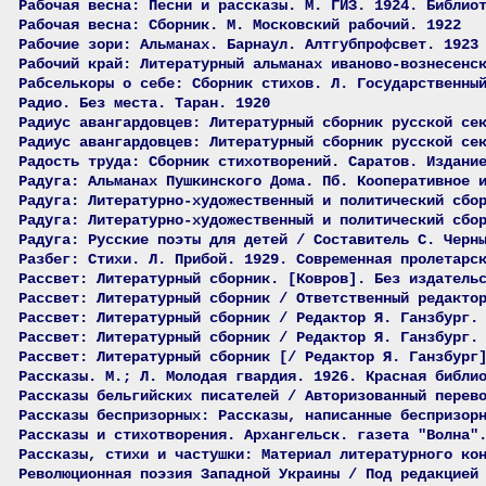
Рабочая весна: Песни и рассказы. М. ГИЗ. 1924. Библио
Рабочая весна: Сборник. М. Московский рабочий. 1922
Рабочие зори: Альманах. Барнаул. Алтгубпрофсвет. 1923
Рабочий край: Литературный альманах иваново-вознесенс
Рабселькоры о себе: Сборник стихов. Л. Государственны
Радио. Без места. Таран. 1920
Радиус авангардовцев: Литературный сборник русской се
Радиус авангардовцев: Литературный сборник русской се
Радость труда: Сборник стихотворений. Саратов. Издани
Радуга: Альманах Пушкинского Дома. Пб. Кооперативное 
Радуга: Литературно-художественный и политический сбо
Радуга: Литературно-художественный и политический сбо
Радуга: Русские поэты для детей / Составитель С. Черн
Разбег: Стихи. Л. Прибой. 1929. Современная пролетарс
Рассвет: Литературный сборник. [Ковров]. Без издатель
Рассвет: Литературный сборник / Ответственный редакто
Рассвет: Литературный сборник / Редактор Я. Ганзбург.
Рассвет: Литературный сборник / Редактор Я. Ганзбург.
Рассвет: Литературный сборник [/ Редактор Я. Ганзбург
Рассказы. М.; Л. Молодая гвардия. 1926. Красная библи
Рассказы бельгийских писателей / Авторизованный перев
Рассказы беспризорных: Рассказы, написанные беспризор
Рассказы и стихотворения. Архангельск. газета "Волна"
Рассказы, стихи и частушки: Материал литературного ко
Революционная поэзия Западной Украины / Под редакцией