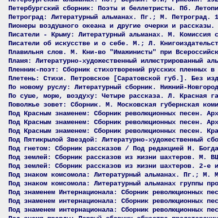
Петербургский сборник: Поэты и беллетристы. Пб. Летоп
Петроград: Литературный альманах. Пг.; М. Петроград. 
Пионеры воздушного океана и другие очерки и рассказы.
Писатели - Крыму: Литературный альманах. М. Комиссия 
Писатели об искусстве и о себе. М.; Л. Книгоиздательс
Плавильня слов. М. Кни-во "Имажинисты" при Всероссийс
Пламя: Литературно-художественный иллюстрированный ал
Пленник-поэт: Сборник стихотворений русских пленных в
Плетень: Стихи. Петровское [Саратовской губ.]. Без из
По новому руслу: Литературный сборник. Нижний-Новгоро
По суше, морю, воздуху: Четыре рассказа. Л. Красная г
Поволжье зовет: Сборник. М. Московская губернская ком
Под Красным знаменем: Сборник революционных песен. Ар
Под Красным знаменем: Сборник революционных песен. Ар
Под Красным знаменем: Сборник революционных песен. Кр
Под Пятикрылой Звездой: Литературно-художественный сб
Под гнетом: Сборник рассказов / Под редакцией Н. Богд
Под землей: Сборник рассказов из жизни шахтеров. М. В
Под землей: Сборник рассказов из жизни шахтеров. 2-е 
Под знаком комсомола: Литературный альманах. Пг.; М. 
Под знаком комсомола: Литературный альманах группы пр
Под знаменем Интернационала: Сборник революционных пе
Под знаменем интернационала: Сборник революционных пе
Под знаменем интернационала: Сборник революционных пе