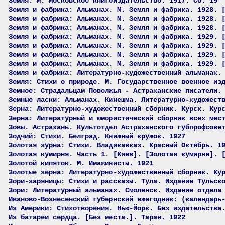
Земля. М. Московское книгоиздательство. 1917. Сб. 19
Земля и фабрика: Альманах. М. Земля и фабрика. 1928. 
Земля и фабрика: Альманах. М. Земля и фабрика. 1928. 
Земля и фабрика: Альманах. М. Земля и фабрика. 1928. 
Земля и фабрика: Альманах. М. Земля и фабрика. 1929. 
Земля и фабрика: Альманах. М. Земля и фабрика. 1929. 
Земля и фабрика: Альманах. М. Земля и фабрика. 1929. 
Земля и фабрика: Альманах. М. Земля и фабрика. 1929. 
Земля и фабрика: Литературно-художественный альманах.
Земля: Стихи о природе. М. Государственное военное из
Земное: Страдальцам Поволжья - Астраханские писатели.
Земные ласки: Альманах. Кинешма. Литературно-художест
Зерна: Литературно-художественный сборник. Курск. Кур
Зерна: Литературный и юмористический сборник всех мес
Зовы. Астрахань. Культотдел Астраханского губпрофсове
Зодчий: Стихи. Белград. Книжный кружок. 1927
Золотая зурна: Стихи. Владикавказ. Красный Октябрь. 1
Золотая кумирня. Часть 1. [Киев]. [Золотая кумирня]. 
Золотой кипяток. М. Имажинисты. 1921
Золотые зерна: Литературно-художественный сборник. Ку
Зори-заряницы: Стихи и рассказы. Тула. Издание Тульск
Зори: Литературный альманах. Смоленск. Издание отдела
Иваново-Вознесенский губернский ежегодник: (календарь
Из Америки: Стихотворения. Нью-Йорк. Без издательства
Из батареи сердца. [Без места.]. Таран. 1922