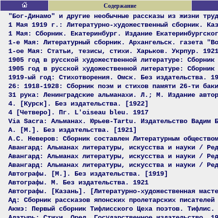
Содержание
"Бог-Динамо" и другие необычные рассказы из жизни тру
1 Мая 1919 г.: Литературно-художественный сборник. Ка
1 Мая: Сборник. Екатеринбург. Издание Екатеринбургско
1-е Мая: Литературный сборник. Архангельск. газета "В
1-ое Мая: Статьи, тезисы, стихи. Харьков. Укрпур. 192
1905 год в русской художественной литературе: Сборник
1905 год в русской художественной литературе: Сборник
1919-ый год: Стихотворения. Омск. Без издательства. 1
26: 1918-1928: Сборник поэм и стихов памяти 26-ти бак
31 рука: Ленинградские альманахи. Л.; М. Издание авто
4. [Курск]. Без издательства. [1922]
4 [Четверо]. Пг. L'oiseau bleu. 1917
Via Sacra: Альманах. Юрьев-Tartu. Издательство Вадим 
А. [М.]. Без издательства. [1921]
А.С. Неверов: Сборник составлен Литературным общество
Авангард: Альманах литературы, искусства и науки / Ре
Авангард: Альманах литературы, искусства и науки / Ре
Авангард: Альманах литературы, искусства и науки / Ре
Автографы. [М.]. Без издательства. [1919]
Автографы. М. Без издательства. 1921
Автографы. [Казань]. [Литературно-художественная маст
Ад: Сборник рассказов японских пролетарских писателей
Акмэ: Первый сборник Тифлисского Цеха поэтов. Тифлис.
Алатырь: Стихи. Орел. Государственное издательство. 1