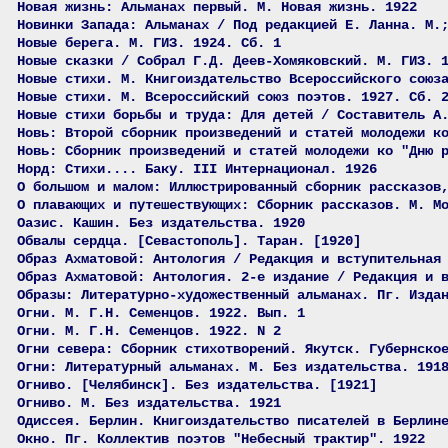
Новая жизнь: Альманах первый. М. Новая жизнь. 1922
Новинки Запада: Альманах / Под редакцией Е. Ланна. М.
Новые берега. М. ГИЗ. 1924. Сб. 1
Новые сказки / Собрал Г.Д. Деев-Хомяковский. М. ГИЗ. 
Новые стихи. М. Книгоиздательство Всероссийского союз
Новые стихи. М. Всероссийский союз поэтов. 1927. Сб. 
Новые стихи борьбы и труда: Для детей / Составитель А
Новь: Второй сборник произведений и статей молодежи к
Новь: Сборник произведений и статей молодежи ко "Дню 
Норд: Стихи.... Баку. III Интернационал. 1926
О большом и малом: Иллюстрированный сборник рассказов
О плавающих и путешествующих: Сборник рассказов. М. М
Оазис. Кашин. Без издательства. 1920
Обвалы сердца. [Севастополь]. Таран. [1920]
Образ Ахматовой: Антология / Редакция и вступительная
Образ Ахматовой: Антология. 2-е издание / Редакция и 
Образы: Литературно-художественный альманах. Пг. Изда
Огни. М. Г.Н. Семенцов. 1922. Вып. 1
Огни. М. Г.Н. Семенцов. 1922. N 2
Огни севера: Сборник стихотворений. Якутск. Губернско
Огни: Литературный альманах. М. Без издательства. 191
Огниво. [Челябинск]. Без издательства. [1921]
Огниво. М. Без издательства. 1921
Одиссея. Берлин. Книгоиздательство писателей в Берлин
Окно. Пг. Коллектив поэтов "Небесный трактир". 1922