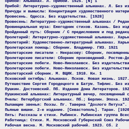
Прибой: Альманах. Л. Прибой. 1925. [N] 1
Прибой: Литературно-художественный альманах. Л. Без и
Причуды и вымыслы: Концентрация художественного матер
Провесень. Одесса. Без издательства. [1928]
Провесень: Литературно-художественный альманах / Реда
Провинциальная муза: Ежегодник стихов. Казань. Без из
Пройденный путь: Сборник / С предисловием и под редак
Пролетарий: Литературно-художественный альманах. Харь
Пролетарий: Художественно-литературный альманах. Харь
Пролетарская помощь: Сборник. Владимир. ГИЗ. 1921
Пролетарские писатели - Некрасову: Сборник, посвященн
Пролетарские писатели: Сборник произведений. Ростов-Д
Пролетарские побеги. Ново-Николаевск. Без издательств
Пролетарские побеги. Ново-Николаевск. Без издательств
Пролетарский сборник. М. ВЦИК. 1918. Кн. 1
Псковский октябрь: Альманах. Псков. Новая жизнь. 1927
Путешествие Сергея Городецкого в Батум. Тифлис. Без и
Пушкин. Достоевский. Пб. Издание Дома Литераторов. 19
Пушкинский альманах: Литературный вечер, посвященный 
Пчелы: Петербургский альманах. Пб.; Берлин. Эпоха. 19
Пылающие звенья: Поэзы. Пг. Таверна "Дохлого Петуха".
Пьяные вишни. 2-е издание. [Севастополь]. Таран. [192
Пять: Рассказы и стихи. Рыбинск. Рыбинская группа Все
Работница: Стихи. М. Московский Губернский Союз Рабоч
Рабочая весна. М. Московский рабочий. 1923. Сб. 2