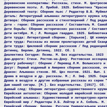
Деревенские кооперативы: Рассказы, стихи. М. Центросо
Деревенские поэты. Л. Прибой. 1925. Библиотека "Красн
Деревенский театр: Сборник пьес / Редактор В.В. Муйже
Деталь: Литературный альманах литературного кружка кл
Детвора: Сборник рассказов и стихотворений / Под реда
Дети - герои: Сборник рассказов / Составитель М. Само
Дети борьбы: Сборник исторических рассказов / Состави
Дети октября. М.; Л. Молодая гвардия. 1925. Библиотек
Дети труда: Литературный сборник. [Харьков]. ЦК комму
Дети труда: Рассказы из жизни пролетарских детей Скан
Дети труда: Цикловой сборник рассказов / Под редакцие
Детинец. Берлин. Детинец. 1922. Сб. 1
Диалектика Сегодня: Поэмы. М. Без издательства. 1923
Дни-дороги: Стихи. Ростов-на-Дону. Ростовская ассоциа
Дорогу рабочему!: Сборник / Перевод Л.М. Волынского и
Досуг: Первый изданный в Америке сборник рассказов, о
Дракон: Альманах стихов. Пб. Цех поэтов. 1921. Вып. 1
Драма в воздухе и др. рассказы. М.; Л. Зиф. 1925. Сер
Драма в воздухе и другие избранные рассказы из серии 
Дым нашей сигары. [М.]. Без издательства. [1917]. Сб.
Дымный след: Сборник литературно-художественного круж
Еврейская антология: Сборник молодой еврейской поэзии
Еврейский альманах: Художественный и литературно-крит
Еврейский мир / Редакторы Э.Б. Лойтер и А. Соболь. М.
Еврейский сборник. Берлин. Русское Универсальное изда