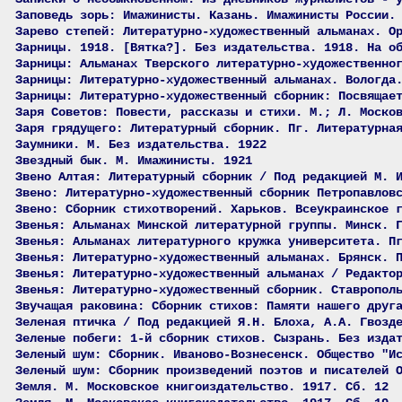
Заповедь зорь: Имажинисты. Казань. Имажинисты России.
Зарево степей: Литературно-художественный альманах. О
Зарницы. 1918. [Вятка?]. Без издательства. 1918. На о
Зарницы: Альманах Тверского литературно-художественно
Зарницы: Литературно-художественный альманах. Вологда
Зарницы: Литературно-художественный сборник: Посвящае
Заря Советов: Повести, рассказы и стихи. М.; Л. Моско
Заря грядущего: Литературный сборник. Пг. Литературна
Заумники. М. Без издательства. 1922
Звездный бык. М. Имажинисты. 1921
Звено Алтая: Литературный сборник / Под редакцией М. 
Звено: Литературно-художественный сборник Петропавлов
Звено: Сборник стихотворений. Харьков. Всеукраинское 
Звенья: Альманах Минской литературной группы. Минск. 
Звенья: Альманах литературного кружка университета. П
Звенья: Литературно-художественный альманах. Брянск. 
Звенья: Литературно-художественный альманах / Редакто
Звенья: Литературно-художественный сборник. Ставропол
Звучащая раковина: Сборник стихов: Памяти нашего друг
Зеленая птичка / Под редакцией Я.Н. Блоха, А.А. Гвозд
Зеленые побеги: 1-й сборник стихов. Сызрань. Без изда
Зеленый шум: Сборник. Иваново-Вознесенск. Общество "И
Зеленый шум: Сборник произведений поэтов и писателей 
Земля. М. Московское книгоиздательство. 1917. Сб. 12