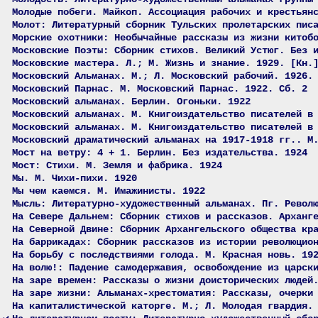
Молодые побеги. Майкоп. Ассоциация рабочих и крестьян
Молот: Литературный сборник Тульских пролетарских пис
Морские охотники: Необычайные рассказы из жизни китоб
Московские Поэты: Сборник стихов. Великий Устюг. Без 
Московские мастера. Л.; М. Жизнь и знание. 1929. [Кн.
Московский Альманах. М.; Л. Московский рабочий. 1926.
Московский Парнас. М. Московский Парнас. 1922. Сб. 2
Московский альманах. Берлин. Огоньки. 1922
Московский альманах. М. Книгоиздательство писателей в
Московский альманах. М. Книгоиздательство писателей в
Московский драматический альманах на 1917-1918 гг.. М
Мост на ветру: 4 + 1. Берлин. Без издательства. 1924
Мост: Стихи. М. Земля и фабрика. 1924
Мы. М. Чихи-пихи. 1920
Мы чем каемся. М. Имажинисты. 1922
Мысль: Литературно-художественный альманах. Пг. Револ
На Севере Дальнем: Сборник стихов и рассказов. Арханг
На Северной Двине: Сборник Архангельского общества кр
На баррикадах: Сборник рассказов из истории революцио
На борьбу с последствиями голода. М. Красная новь. 19
На волю!: Падение самодержавия, освобождение из царск
На заре времен: Рассказы о жизни доисторических людей
На заре жизни: Альманах-хрестоматия: Рассказы, очерки
На капиталистической каторге. М.; Л. Молодая гвардия.