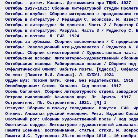
Октябрь - детям. Казань. Деткомиссия при ТЦИК. 1927
Октябрь 1917-1921: Сборник Литературной студии Пролет
Октябрь в клубах: Сборник материалов к празднованию г
Октябрь в литературе / Редакция С. Борисова. М. Извес
Октябрь в литературе: На фронтах. Часть 2 / Редактор 
Октябрь в литературе: Разруха. Часть 3 / Редактор С. 
Октябрь в поэзии. Л. ГИЗ. 1924
Октябрь за рубежом: Сборник воспоминаний / С предисло
Октябрь: Революционный чтец-декламатор / Редактор А. 
Октябрь: Сборник стихотворений / Художественная часть
Октябрьские всходы: Литературно-художественный сборни
Октябрьские всходы: Рабкоровская поэзия / Сборник под
Омфалитический Олимп: Забытые поэты. [Одесса]. Омфало
Он жив: [Памяти В.И. Ленина]. Л. КУБУЧ. 1924
Орден муз: Поэзия пяти. Киев. Без издательства. 1918
Освобожденным: Стихи. Харьков. Сад поэтов. 1917
Осень багряная: Сборник литературного отдела заводско
Острова очарований: Альманах двух. Пг. Ариэль. 1917
Островитяне. Пб. Островитяне. 1921. [N] 1
Отзвуки: Сборник в пользу голодающих. Иркутск. ГИЗ. И
Отклик: Альманах русской молодежи. Рига. Издание Союз
Охотничий рог: Сборник художественной прозы / Под ред
Охотничье сердце: Литературно-художественный альманах
Памяти Есенина: Воспоминания, статьи, стихи. М. Всеро
Памяти И.С. Тургенева: 28-го октября 1818 - 10 ноября