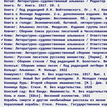
Китай: Литературно-художественный альманах / Редактор
Книга. Пг. Книга. 1917. Сб. 1
Книга / Под редакцией Л.Н. Войтоловского. Пг.; М.; Ки
Книга о Леониде Андрееве. 2-е, дополненное издание. Б
Книга о Леониде Андрееве: Воспоминания. Пб.; Берлин. 
Книга о голоде: Экономический, бытовой, литературно-х
Ковчег: Альманах поэтов. Феодосия. Издание группы поэ
Ковчег: Сборник Союза русских писателей в Чехословаки
Ковш: Литературно-художественные альманахи / Ответств
Ковш: Литературно-художественные альманахи / Ответств
Ковш: Литературно-художественные альманахи / Ответств
Ковш: Литературно-художественные альманахи / Ответств
Коллектив: Литературно-художественный сборник творчес
Колос: Русские писатели русскому юношеству. [Париж]. 
Колос: Сборник стихов / Под редакцией М. Болотного. В
Колосья: Сборник новых песен / Под редакцией литбюро 
Кольцо: Альманах. М. Кольцо. 1922
Коммунист: Сборник. М. Без издательства. 1917. Вып. 1
Комсомол: Новый быт рабочей молодежи. Л. Молодая гвар
Конница бурь: Второй сборник имажинистов. [М.]. Див. 
Конница бурь: Стихи. М. Без издательства. 1920
Конский сад: Вся банда: Имажинисты. М. Без издательст
Конь и лани. [Ейск]. Весенний коллектив. 1921
Корабль смерти и другие необычайные рассказы из жизни
Коралловый корабль: Стихи. Рязань. Государственное из