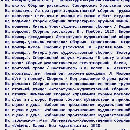
На литературном посту: Литературно-художественный сбо
На охоте: Сборник рассказов. Свердловск. Уральский ох
На переломе: Литературно-художественный сборник кружк
На переломе: Рассказы и очерки из жизни и быта студен
На подъеме: Второй сборник литературных кружков МАППа
На подъеме: Литературно-художественный сборник / Реда
На подъеме: Сборник рассказов. Пг. Прибой. 1923. Библ
На помощь голодающим: Литературно-художественный сбор
На помощь узникам капитала: Сборник. Севастополь. Отд
На помощь школе: Сборник рассказов. М. Красная новь. 
На помощь!: Литературно-художественный сборник. Волог
На помощь!: Специальный выпуск журнала "К свету и зна
На попа: Сборник юмористических стихотворений, басен,
На почтовой тропе / Составитель В.А. Попов. М. Агентс
На производстве: Новый быт рабочей молодежи. Л. Молод
На пути к новому: Сборник / Под редакцией Отдела рабо
На рельсах: Сборник очерков и рассказов из жизни труж
На стальной птице: Литературно-художественный сборник
На страже: Юбилейный сборник Управления охраны Москов
На суше и на море: Первый сборник путешествий и прикл
На сцене и дома: Избранные произведения художественно
На сцене и дома: Избранные произведения художественно
На сцене и дома: Избранные произведения художественно
На творческом пути: Литературно-художественный сборни
На чужбине. Париж. Без издательства. 1920