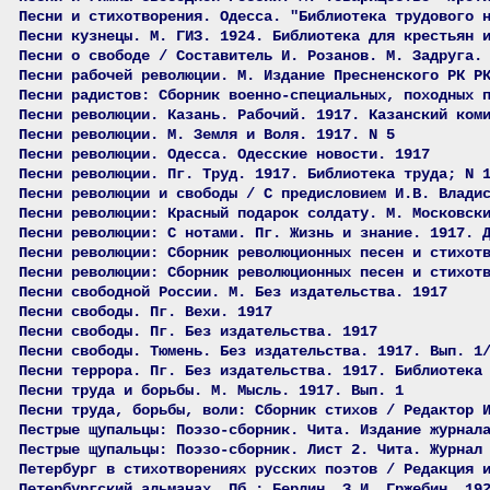
Песни и стихотворения. Одесса. "Библиотека трудового 
Песни кузнецы. М. ГИЗ. 1924. Библиотека для крестьян 
Песни о свободе / Составитель И. Розанов. М. Задруга.
Песни рабочей революции. М. Издание Пресненского РК Р
Песни радистов: Сборник военно-специальных, походных 
Песни революции. Казань. Рабочий. 1917. Казанский ком
Песни революции. М. Земля и Воля. 1917. N 5
Песни революции. Одесса. Одесские новости. 1917
Песни революции. Пг. Труд. 1917. Библиотека труда; N 
Песни революции и свободы / С предисловием И.В. Влади
Песни революции: Красный подарок солдату. М. Московск
Песни революции: С нотами. Пг. Жизнь и знание. 1917. 
Песни революции: Сборник революционных песен и стихот
Песни революции: Сборник революционных песен и стихот
Песни свободной России. М. Без издательства. 1917
Песни свободы. Пг. Вехи. 1917
Песни свободы. Пг. Без издательства. 1917
Песни свободы. Тюмень. Без издательства. 1917. Вып. 1
Песни террора. Пг. Без издательства. 1917. Библиотека
Песни труда и борьбы. М. Мысль. 1917. Вып. 1
Песни труда, борьбы, воли: Сборник стихов / Редактор 
Пестрые щупальцы: Поэзо-сборник. Чита. Издание журнал
Пестрые щупальцы: Поэзо-сборник. Лист 2. Чита. Журнал
Петербург в стихотворениях русских поэтов / Редакция 
Петербургский альманах. Пб.; Берлин. З.И, Гржебин. 19