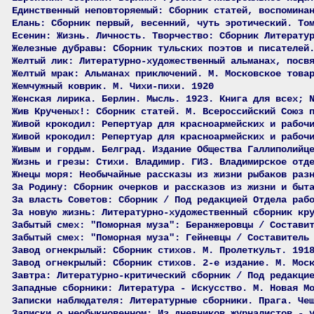
Единственный неповторяемый: Сборник статей, воспомина
Елань: Сборник первый, весенний, чуть эротический. То
Есенин: Жизнь. Личность. Творчество: Сборник Литерату
Железные дубравы: Сборник тульских поэтов и писателей
Желтый лик: Литературно-художественный альманах, посв
Желтый мрак: Альманах приключений. М. Московское това
Жемчужный коврик. М. Чихи-пихи. 1920
Женская лирика. Берлин. Мысль. 1923. Книга для всех; 
Жив Крученых!: Сборник статей. М. Всероссийский Союз 
Живой крокодил: Репертуар для красноармейских и рабоч
Живой крокодил: Репертуар для красноармейских и рабоч
Живым и гордым. Белград. Издание Общества Галлиполийц
Жизнь и грезы: Стихи. Владимир. ГИЗ. Владимирское отд
Жнецы моря: Необычайные рассказы из жизни рыбаков раз
За Родину: Сборник очерков и рассказов из жизни и быт
За власть Советов: Сборник / Под редакцией Отдела раб
За новую жизнь: Литературно-художественный сборник кр
Забытый смех: "Поморная муза": Беранжеровцы / Состави
Забытый смех: "Поморная муза": Гейневцы / Составитель
Завод огнекрылый: Сборник стихов. М. Пролеткульт. 191
Завод огнекрылый: Сборник стихов. 2-е издание. М. Мос
Завтра: Литературно-критический сборник / Под редакци
Западные сборники: Литература - Искусство. М. Новая М
Записки наблюдателя: Литературные сборники. Прага. Че
Записки о необыкновенном: Из дневников журналистов - 