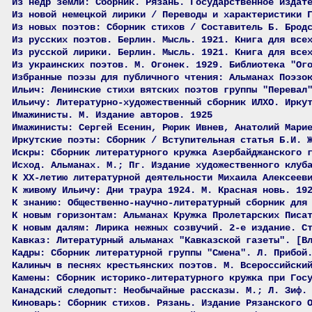
Из недр земли: Сборник. Рязань. Государственное издат
Из новой немецкой лирики / Переводы и характеристики 
Из новых поэтов: Сборник стихов / Составитель Б. Брод
Из русских поэтов. Берлин. Мысль. 1921. Книга для все
Из русской лирики. Берлин. Мысль. 1921. Книга для все
Из украинских поэтов. М. Огонек. 1929. Библиотека "Ог
Избранные поэзы для публичного чтения: Альманах Поэзо
Ильич: Ленинские стихи вятских поэтов группы "Перевал
Ильичу: Литературно-художественный сборник ИЛХО. Ирку
Имажинисты. М. Издание авторов. 1925
Имажинисты: Сергей Есенин, Рюрик Ивнев, Анатолий Мари
Иркутские поэты: Сборник / Вступительная статья Б.И. 
Искры: Сборник литературного кружка Азербайджанского 
Исход. Альманах. М.; Пг. Издание художественного клуб
К XX-летию литературной деятельности Михаила Алексеев
К живому Ильичу: Дни траура 1924. М. Красная новь. 19
К знанию: Общественно-научно-литературный сборник для
К новым горизонтам: Альманах Кружка Пролетарских Писа
К новым далям: Лирика нежных созвучий. 2-е издание. С
Кавказ: Литературный альманах "Кавказской газеты". [В
Кадры: Сборник литературной группы "Смена". Л. Прибой
Калиныч в песнях крестьянских поэтов. М. Всероссийски
Камены: Сборник историко-литературного кружка при Гос
Канадский следопыт: Необычайные рассказы. М.; Л. Зиф.
Киноварь: Сборник стихов. Рязань. Издание Рязанского 