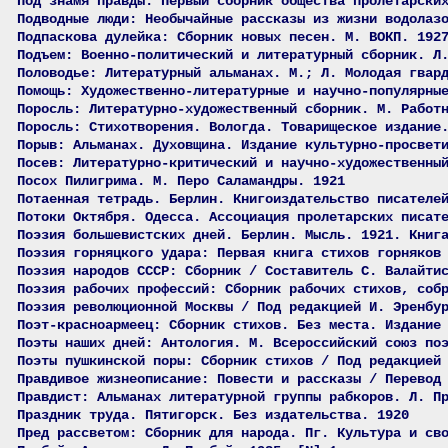
Под знамя правды: Первый сборник общества пролетарски
Подводные люди: Необычайные рассказы из жизни водолаз
Подпаскова дулейка: Сборник новых песен. М. ВОКП. 192
Подъем: Военно-политический и литературный сборник. Л
Половодье: Литературный альманах. М.; Л. Молодая гвар
Помощь: Художественно-литературные и научно-популярны
Поросль: Литературно-художественный сборник. М. Работ
Поросль: Стихотворения. Вологда. Товарищеское издание
Порыв: Альманах. Духовщина. Издание культурно-просвет
Посев: Литературно-критический и научно-художественны
Посох Пилигрима. М. Перо Саламандры. 1921
Потаенная тетрадь. Берлин. Книгоиздательство писателе
Потоки Октября. Одесса. Ассоциация пролетарских писат
Поэзия большевистских дней. Берлин. Мысль. 1921. Книг
Поэзия горняцкого удара: Первая книга стихов горняков
Поэзия народов СССР: Сборник / Составитель С. Валайти
Поэзия рабочих профессий: Сборник рабочих стихов, соб
Поэзия революционной Москвы / Под редакцией И. Эренбу
Поэт-красноармеец: Сборник стихов. Без места. Издание
Поэты наших дней: Антология. М. Всероссийский союз по
Поэты пушкинской поры: Сборник стихов / Под редакцией
Правдивое жизнеописание: Повести и рассказы / Перевод
Правдист: Альманах литературной группы рабкоров. Л. П
Праздник труда. Пятигорск. Без издательства. 1920
Пред рассветом: Сборник для народа. Пг. Культура и св