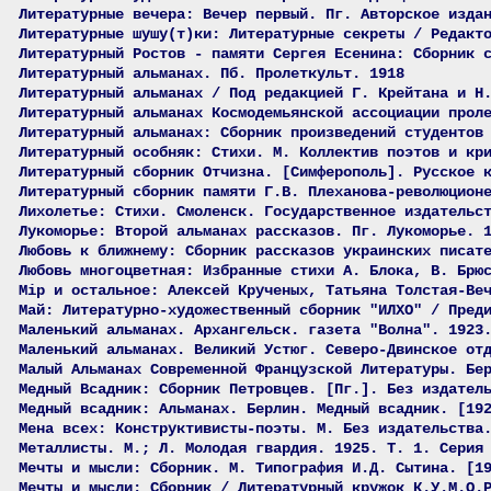
Литературные вечера: Вечер первый. Пг. Авторское изда
Литературные шушу(т)ки: Литературные секреты / Редакт
Литературный Ростов - памяти Сергея Есенина: Сборник 
Литературный альманах. Пб. Пролеткульт. 1918
Литературный альманах / Под редакцией Г. Крейтана и Н
Литературный альманах Космодемьянской ассоциации прол
Литературный альманах: Сборник произведений студентов
Литературный особняк: Стихи. М. Коллектив поэтов и кр
Литературный сборник Отчизна. [Симферополь]. Русское 
Литературный сборник памяти Г.В. Плеханова-революцион
Лихолетье: Стихи. Смоленск. Государственное издательс
Лукоморье: Второй альманах рассказов. Пг. Лукоморье. 
Любовь к ближнему: Сборник рассказов украинских писат
Любовь многоцветная: Избранные стихи А. Блока, В. Брю
Мiр и остальное: Алексей Крученых, Татьяна Толстая-Ве
Май: Литературно-художественный сборник "ИЛХО" / Пред
Маленький альманах. Архангельск. газета "Волна". 1923
Маленький альманах. Великий Устюг. Северо-Двинское от
Малый Альманах Современной Французской Литературы. Бе
Медный Всадник: Сборник Петровцев. [Пг.]. Без издател
Медный всадник: Альманах. Берлин. Медный всадник. [19
Мена всех: Конструктивисты-поэты. М. Без издательства
Металлисты. М.; Л. Молодая гвардия. 1925. Т. 1. Серия
Мечты и мысли: Сборник. М. Типография И.Д. Сытина. [1
Мечты и мысли: Сборник / Литературный кружок К.У.М.О.