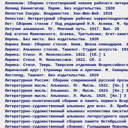
Ленинкам: Сборник стихотворений членов рабочего литер
Леонид Каннегисер. Париж. Без издательства. 1928
Лепестки Сакуры. Владивосток. Хан-Шин-Вей. 1919
Лепестки: Литературный сборник рабочих корреспонденто
Лет: Сборник стихов / Под редакцией Н.Н. Асеева. М. К
Летучие альманахи. Пг. Млечный путь. 1917. Вып. 25
Леф агитки Маяковского, Асеева, Третьякова; Агит-заме
Лирень. Без места. Без издательства. 1920
Лирика боев: Сборник стихов. Киев. Школа командиров. 
Лирика: Альманах стихов. Ташкент. Студия искусств. 19
Лирика: Стихи. М. Неоклассики. 1922. [Сб.] 1
Лирика: Стихи. М. Неоклассики. 1922. Сб. 2
Лирика: Стихи. Тверь. Тверское отделение Всероссийког
Лирический круг: Страницы поэзии и критики. М. Северн
Листопад. Ташкент. Без издательства. 1919
Литературная Россия: Сборник современной русской проз
Литературная мысль: Альманах. Пг. Мысль. 1922. [Кн.] 
Литературная мысль: Альманах. Пг. Мысль. 1923. [Кн.] 
Литературная мысль: Альманах. Л. Мысль. 1925. [Кн.] 3
Литературно-политический сборник в память первого Все
Литературно-художественный альманах для всех. Л. Приб
Литературно-художественный альманах коллектива писате
Литературно-художественный альманах литературного кру
Литературно-художественный сборник памяти Октябрьской
Литературно-художественный сборник: Голодающим Поволж