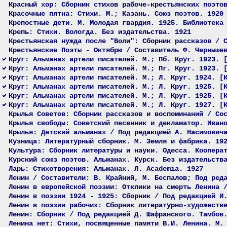
Красный хор: Сборник стихов рабоче-крестьянских поэто
Красочные пятна: Стихи. М.; Казань. Союз поэтов. 1920
Крепостные дети. М. Молодая гвардия. 1925. Библиотека
Крепь: Стихи. Вологда. Без издательства. 1921
Крестьянская нужда после "Воли": Сборник рассказов / 
Крестьянские Поэты - Октябрю / Составитель Ф. Черныше
Круг: Альманах артели писателей. М.; Пб. Круг. 1923. 
Круг: Альманах артели писателей. М.; Пг. Круг. 1923. 
Круг: Альманах артели писателей. М.; Л. Круг. 1924. [
Круг: Альманах артели писателей. М.; Л. Круг. 1925. [
Круг: Альманах артели писателей. М.; Л. Круг. 1925. [
Круг: Альманах артели писателей. М.; Л. Круг. 1927. [
Крылья Советов: Сборник рассказов и воспоминаний / Со
Крылья свободы: Советский песенник и декламатор. Иван
Крылья: Детский альманах / Под редакцией А. Насимович
Кузница: Литературный сборник. М. Земля и фабрика. 19
Культура: Сборник литературы и науки. Одесса. Коопера
Курский союз поэтов. Альманах. Курск. Без издательств
Ларь: Стихотворения: Альманах. Л. Academia. 1927
Ленин / Составители: В. Крайний, М. Беспалов; Под ред
Ленин в европейской поэзии: Отклики на смерть Ленина 
Ленин в поэзии 1924 - 1925: Сборник / Под редакцией И
Ленин в поэзии рабочих: Сборник литературно-художеств
Ленин: Сборник / Под редакцией Д. Шафранского. Тамбов
Ленина нет: Стихи, посвященные памяти В.И. Ленина. М.