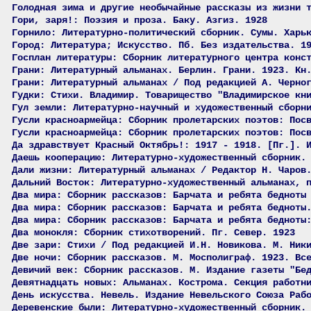
Голодная зима и другие необычайные рассказы из жизни 
Гори, заря!: Поэзия и проза. Баку. Азгиз. 1928
Горнило: Литературно-политический сборник. Сумы. Харь
Город: Литература; Искусство. Пб. Без издательства. 1
Госплан литературы: Сборник литературного центра конс
Грани: Литературный альманах. Берлин. Грани. 1923. Кн
Грани: Литературный альманах / Под редакцией А. Черно
Гудки: Стихи. Владимир. Товарищество "Владимирское кн
Гул земли: Литературно-научный и художественный сборн
Гусли красноармейца: Сборник пролетарских поэтов: Пос
Гусли красноармейца: Сборник пролетарских поэтов: Пос
Да здравствует Красный Октябрь!: 1917 - 1918. [Пг.]. 
Даешь кооперацию: Литературно-художественный сборник.
Дали жизни: Литературный альманах / Редактор Н. Чаров
Дальний Восток: Литературно-художественный альманах, 
Два мира: Сборник рассказов: Барчата и ребята бедноты
Два мира: Сборник рассказов: Барчата и ребята бедноты
Два мира: Сборник рассказов: Барчата и ребята бедноты
Два монокля: Сборник стихотворений. Пг. Север. 1923
Две зари: Стихи / Под редакцией И.Н. Новикова. М. Ник
Две ночи: Сборник рассказов. М. Мосполиграф. 1923. Вс
Девичий век: Сборник рассказов. М. Издание газеты "Бе
Девятнадцать новых: Альманах. Кострома. Секция работн
День искусства. Невель. Издание Невельского Союза Раб
Деревенские были: Литературно-художественный сборник.