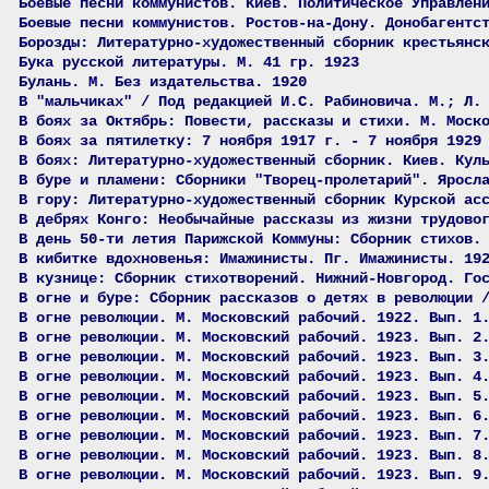
Боевые песни коммунистов. Киев. Политическое Управлен
Боевые песни коммунистов. Ростов-на-Дону. Донобагентс
Борозды: Литературно-художественный сборник крестьянс
Бука русской литературы. М. 41 гр. 1923
Булань. М. Без издательства. 1920
В "мальчиках" / Под редакцией И.С. Рабиновича. М.; Л.
В боях за Октябрь: Повести, рассказы и стихи. М. Моск
В боях за пятилетку: 7 ноября 1917 г. - 7 ноября 1929
В боях: Литературно-художественный сборник. Киев. Кул
В буре и пламени: Сборники "Творец-пролетарий". Яросл
В гору: Литературно-художественный сборник Курской ас
В дебрях Конго: Необычайные рассказы из жизни трудово
В день 50-ти летия Парижской Коммуны: Сборник стихов.
В кибитке вдохновенья: Имажинисты. Пг. Имажинисты. 19
В кузнице: Сборник стихотворений. Нижний-Новгород. Го
В огне и буре: Сборник рассказов о детях в революции 
В огне революции. М. Московский рабочий. 1922. Вып. 1
В огне революции. М. Московский рабочий. 1923. Вып. 2
В огне революции. М. Московский рабочий. 1923. Вып. 3
В огне революции. М. Московский рабочий. 1923. Вып. 4
В огне революции. М. Московский рабочий. 1923. Вып. 5
В огне революции. М. Московский рабочий. 1923. Вып. 6
В огне революции. М. Московский рабочий. 1923. Вып. 7
В огне революции. М. Московский рабочий. 1923. Вып. 8
В огне революции. М. Московский рабочий. 1923. Вып. 9