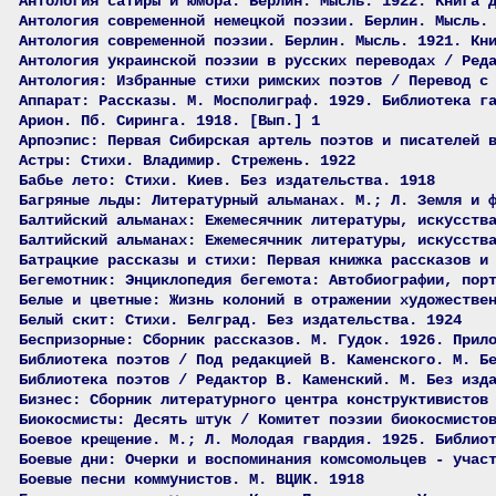
Антология сатиры и юмора. Берлин. Мысль. 1922. Книга 
Антология современной немецкой поэзии. Берлин. Мысль.
Антология современной поэзии. Берлин. Мысль. 1921. Кн
Антология украинской поэзии в русских переводах / Ред
Антология: Избранные стихи римских поэтов / Перевод с
Аппарат: Рассказы. М. Мосполиграф. 1929. Библиотека г
Арион. Пб. Сиринга. 1918. [Вып.] 1
Арпоэпис: Первая Сибирская артель поэтов и писателей 
Астры: Стихи. Владимир. Стрежень. 1922
Бабье лето: Стихи. Киев. Без издательства. 1918
Багряные льды: Литературный альманах. М.; Л. Земля и 
Балтийский альманах: Ежемесячник литературы, искусств
Балтийский альманах: Ежемесячник литературы, искусств
Батрацкие рассказы и стихи: Первая книжка рассказов и
Бегемотник: Энциклопедия бегемота: Автобиографии, пор
Белые и цветные: Жизнь колоний в отражении художестве
Белый скит: Стихи. Белград. Без издательства. 1924
Беспризорные: Сборник рассказов. М. Гудок. 1926. Прил
Библиотека поэтов / Под редакцией В. Каменского. М. Б
Библиотека поэтов / Редактор В. Каменский. М. Без изд
Бизнес: Сборник литературного центра конструктивистов
Биокосмисты: Десять штук / Комитет поэзии биокосмисто
Боевое крещение. М.; Л. Молодая гвардия. 1925. Библио
Боевые дни: Очерки и воспоминания комсомольцев - учас
Боевые песни коммунистов. М. ВЦИК. 1918