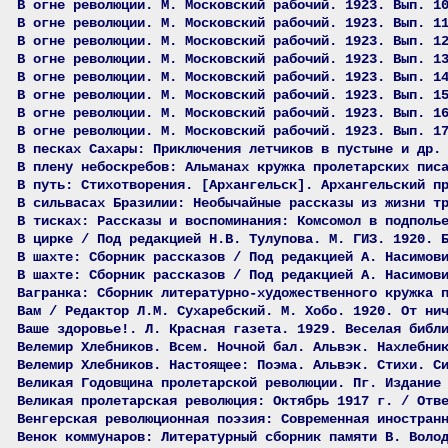
В огне революции. М. Московский рабочий. 1923. Вып. 1
В огне революции. М. Московский рабочий. 1923. Вып. 1
В огне революции. М. Московский рабочий. 1923. Вып. 1
В огне революции. М. Московский рабочий. 1923. Вып. 1
В огне революции. М. Московский рабочий. 1923. Вып. 1
В огне революции. М. Московский рабочий. 1923. Вып. 1
В огне революции. М. Московский рабочий. 1923. Вып. 1
В огне революции. М. Московский рабочий. 1923. Вып. 1
В песках Сахары: Приключения летчиков в пустыне и др.
В плену небоскребов: Альманах кружка пролетарских пис
В путь: Стихотворения. [Архангельск]. Архангельский п
В сильвасах Бразилии: Необычайные рассказы из жизни т
В тисках: Рассказы и воспоминания: Комсомол в подполь
В цирке / Под редакцией Н.В. Тулупова. М. ГИЗ. 1920. 
В шахте: Сборник рассказов / Под редакцией А. Насимов
В шахте: Сборник рассказов / Под редакцией А. Насимов
Вагранка: Сборник литературно-художественного кружка 
Вам / Редактор Л.М. Сухаребский. М. Хобо. 1920. От ни
Ваше здоровье!. Л. Красная газета. 1929. Веселая библ
Велемир Хлебников. Всем. Ночной бал. Альвэк. Нахлебни
Велемир Хлебников. Настоящее: Поэма. Альвэк. Стихи. С
Великая Годовщина пролетарской революции. Пг. Издание
Великая пролетарская революция: Октябрь 1917 г. / Отв
Венгерская революционная поэзия: Современная иностран
Венок коммунаров: Литературный сборник памяти В. Воло