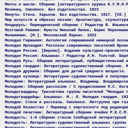
Мечты и мысли: Сборник [литературного кружка К.У.М.О.
Мизинец. Смоленск. Без издательства. 1923
Минуты: Стихи. Харьков. Без издательства. 1917. [Сб.]
Мир искусств в образах поэзии: Архитектура, скульптур
Младорусь: Периодический сборник / Редактор В. Ильинс
Мозговой Ражжиж: Фуисты Николай Лепок, Борис Перелеши
Молниянин. [М.]. Московский Парнас. 1922
Молодая Германия: Антология современной немецкой поэз
Молодая Ирландия: Рассказы современных писателей Ирла
Молодая Россия. [Берлин]. Издание культурно-просветит
Молодая Россия: Альманах / Редактор А.Н. Толстой. Бер
Молодая Русь: Сборник литературный, публицистический 
Молодая гвардия: Литературно-художественный сборник. 
Молодая дружина: Сборник для детей среднего возраста.
Молодая кузница: Литературно-художественный и популяр
Молодняк: Литературный альманах. Владимир. Владимирск
Молодняк: Сборник рассказов / С предисловием П.С. Ког
Молодогвардеец: Трехлетние группы писателей "Молодая 
Молодогвардейцы: Альманах. М.; Л. Молодая гвардия. 19
Молодое: Стихи и рассказы. Смоленск. Литгруппа при га
Молодой Казакстан / Перевод с киргизского под редакци
Молодой печатник: Литературный сборник ячейки Р.К.С.М
Молодость: 1-й сборник стихов Слободской литературной
Молодость: Литературно-художественный альманах группы
Молодость: Литературно-художественный альманах группы