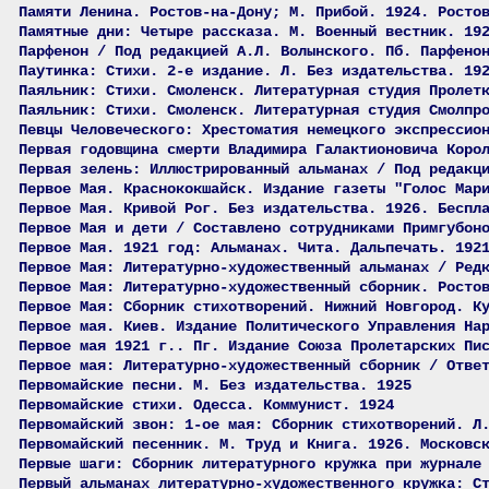
Памяти Ленина. Ростов-на-Дону; М. Прибой. 1924. Росто
Памятные дни: Четыре рассказа. М. Военный вестник. 19
Парфенон / Под редакцией А.Л. Волынского. Пб. Парфено
Паутинка: Стихи. 2-е издание. Л. Без издательства. 19
Паяльник: Стихи. Смоленск. Литературная студия Пролет
Паяльник: Стихи. Смоленск. Литературная студия Смолпр
Певцы Человеческого: Хрестоматия немецкого экспрессио
Первая годовщина смерти Владимира Галактионовича Коро
Первая зелень: Иллюстрированный альманах / Под редакц
Первое Мая. Краснококшайск. Издание газеты "Голос Мар
Первое Мая. Кривой Рог. Без издательства. 1926. Беспл
Первое Мая и дети / Составлено сотрудниками Примгубон
Первое Мая. 1921 год: Альманах. Чита. Дальпечать. 192
Первое Мая: Литературно-художественный альманах / Ред
Первое Мая: Литературно-художественный сборник. Росто
Первое Мая: Сборник стихотворений. Нижний Новгород. К
Первое мая. Киев. Издание Политического Управления На
Первое мая 1921 г.. Пг. Издание Союза Пролетарских Пи
Первое мая: Литературно-художественный сборник / Отве
Первомайские песни. М. Без издательства. 1925
Первомайские стихи. Одесса. Коммунист. 1924
Первомайский звон: 1-ое мая: Сборник стихотворений. Л
Первомайский песенник. М. Труд и Книга. 1926. Московс
Первые шаги: Сборник литературного кружка при журнале
Первый альманах литературно-художественного кружка: С