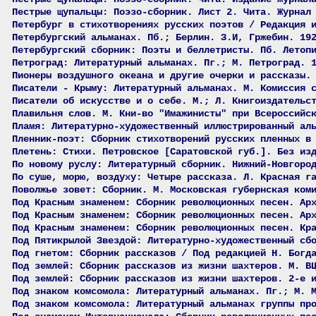
Пестрые щупальцы: Поэзо-сборник. Лист 2. Чита. Журнал
Петербург в стихотворениях русских поэтов / Редакция 
Петербургский альманах. Пб.; Берлин. З.И, Гржебин. 19
Петербургский сборник: Поэты и беллетристы. Пб. Летоп
Петроград: Литературный альманах. Пг.; М. Петроград. 
Пионеры воздушного океана и другие очерки и рассказы.
Писатели - Крыму: Литературный альманах. М. Комиссия 
Писатели об искусстве и о себе. М.; Л. Книгоиздательс
Плавильня слов. М. Кни-во "Имажинисты" при Всероссийс
Пламя: Литературно-художественный иллюстрированный ал
Пленник-поэт: Сборник стихотворений русских пленных в
Плетень: Стихи. Петровское [Саратовской губ.]. Без из
По новому руслу: Литературный сборник. Нижний-Новгоро
По суше, морю, воздуху: Четыре рассказа. Л. Красная г
Поволжье зовет: Сборник. М. Московская губернская ком
Под Красным знаменем: Сборник революционных песен. Ар
Под Красным знаменем: Сборник революционных песен. Ар
Под Красным знаменем: Сборник революционных песен. Кр
Под Пятикрылой Звездой: Литературно-художественный сб
Под гнетом: Сборник рассказов / Под редакцией Н. Богд
Под землей: Сборник рассказов из жизни шахтеров. М. В
Под землей: Сборник рассказов из жизни шахтеров. 2-е 
Под знаком комсомола: Литературный альманах. Пг.; М. 
Под знаком комсомола: Литературный альманах группы пр