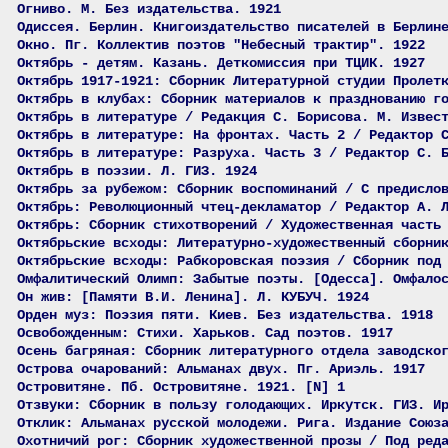
Огниво. М. Без издательства. 1921
Одиссея. Берлин. Книгоиздательство писателей в Берлин
Окно. Пг. Коллектив поэтов "Небесный трактир". 1922
Октябрь - детям. Казань. Деткомиссия при ТЦИК. 1927
Октябрь 1917-1921: Сборник Литературной студии Пролет
Октябрь в клубах: Сборник материалов к празднованию г
Октябрь в литературе / Редакция С. Борисова. М. Извес
Октябрь в литературе: На фронтах. Часть 2 / Редактор 
Октябрь в литературе: Разруха. Часть 3 / Редактор С. 
Октябрь в поэзии. Л. ГИЗ. 1924
Октябрь за рубежом: Сборник воспоминаний / С предисло
Октябрь: Революционный чтец-декламатор / Редактор А. 
Октябрь: Сборник стихотворений / Художественная часть
Октябрьские всходы: Литературно-художественный сборни
Октябрьские всходы: Рабкоровская поэзия / Сборник под
Омфалитический Олимп: Забытые поэты. [Одесса]. Омфало
Он жив: [Памяти В.И. Ленина]. Л. КУБУЧ. 1924
Орден муз: Поэзия пяти. Киев. Без издательства. 1918
Освобожденным: Стихи. Харьков. Сад поэтов. 1917
Осень багряная: Сборник литературного отдела заводско
Острова очарований: Альманах двух. Пг. Ариэль. 1917
Островитяне. Пб. Островитяне. 1921. [N] 1
Отзвуки: Сборник в пользу голодающих. Иркутск. ГИЗ. И
Отклик: Альманах русской молодежи. Рига. Издание Союз
Охотничий рог: Сборник художественной прозы / Под ред