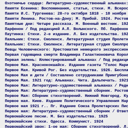
Охотничье сердце: Литературно-художественный альманах
Памяти Есенина: Воспоминания, статьи, стихи. М. Всеро
Памяти И.С. Тургенева: 28-го октября 1818 - 10 ноября
Памяти Ленина. Ростов-на-Дону; М. Прибой. 1924. Росто
Памятные дни: Четыре рассказа. М. Военный вестник. 19
Парфенон / Под редакцией А.Л. Волынского. Пб. Парфено
Паутинка: Стихи. 2-е издание. Л. Без издательства. 19
Паяльник: Стихи. Смоленск. Литературная студия Пролет
Паяльник: Стихи. Смоленск. Литературная студия Смолпр
Певцы Человеческого: Хрестоматия немецкого экспрессио
Первая годовщина смерти Владимира Галактионовича Коро
Первая зелень: Иллюстрированный альманах / Под редакц
Первое Мая. Краснококшайск. Издание газеты "Голос Мар
Первое Мая. Кривой Рог. Без издательства. 1926. Беспл
Первое Мая и дети / Составлено сотрудниками Примгубон
Первое Мая. 1921 год: Альманах. Чита. Дальпечать. 192
Первое Мая: Литературно-художественный альманах / Ред
Первое Мая: Литературно-художественный сборник. Росто
Первое Мая: Сборник стихотворений. Нижний Новгород. К
Первое мая. Киев. Издание Политического Управления На
Первое мая 1921 г.. Пг. Издание Союза Пролетарских Пи
Первое мая: Литературно-художественный сборник / Отве
Первомайские песни. М. Без издательства. 1925
Первомайские стихи. Одесса. Коммунист. 1924
Первомайский звон: 1-ое мая: Сборник стихотворений. Л