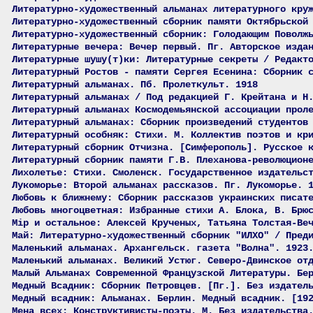
Литературно-художественный альманах литературного кру
Литературно-художественный сборник памяти Октябрьской
Литературно-художественный сборник: Голодающим Поволж
Литературные вечера: Вечер первый. Пг. Авторское изда
Литературные шушу(т)ки: Литературные секреты / Редакт
Литературный Ростов - памяти Сергея Есенина: Сборник 
Литературный альманах. Пб. Пролеткульт. 1918
Литературный альманах / Под редакцией Г. Крейтана и Н
Литературный альманах Космодемьянской ассоциации прол
Литературный альманах: Сборник произведений студентов
Литературный особняк: Стихи. М. Коллектив поэтов и кр
Литературный сборник Отчизна. [Симферополь]. Русское 
Литературный сборник памяти Г.В. Плеханова-революцион
Лихолетье: Стихи. Смоленск. Государственное издательс
Лукоморье: Второй альманах рассказов. Пг. Лукоморье. 
Любовь к ближнему: Сборник рассказов украинских писат
Любовь многоцветная: Избранные стихи А. Блока, В. Брю
Мiр и остальное: Алексей Крученых, Татьяна Толстая-Ве
Май: Литературно-художественный сборник "ИЛХО" / Пред
Маленький альманах. Архангельск. газета "Волна". 1923
Маленький альманах. Великий Устюг. Северо-Двинское от
Малый Альманах Современной Французской Литературы. Бе
Медный Всадник: Сборник Петровцев. [Пг.]. Без издател
Медный всадник: Альманах. Берлин. Медный всадник. [19
Мена всех: Конструктивисты-поэты. М. Без издательства