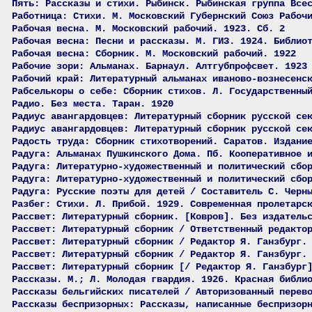
Пять: Рассказы и стихи. Рыбинск. Рыбинская группа Все
Работница: Стихи. М. Московский Губернский Союз Рабоч
Рабочая весна. М. Московский рабочий. 1923. Сб. 2
Рабочая весна: Песни и рассказы. М. ГИЗ. 1924. Библио
Рабочая весна: Сборник. М. Московский рабочий. 1922
Рабочие зори: Альманах. Барнаул. Алтгубпрофсвет. 1923
Рабочий край: Литературный альманах иваново-вознесенс
Рабселькоры о себе: Сборник стихов. Л. Государственны
Радио. Без места. Таран. 1920
Радиус авангардовцев: Литературный сборник русской се
Радиус авангардовцев: Литературный сборник русской се
Радость труда: Сборник стихотворений. Саратов. Издани
Радуга: Альманах Пушкинского Дома. Пб. Кооперативное 
Радуга: Литературно-художественный и политический сбо
Радуга: Литературно-художественный и политический сбо
Радуга: Русские поэты для детей / Составитель С. Черн
Разбег: Стихи. Л. Прибой. 1929. Современная пролетарс
Рассвет: Литературный сборник. [Ковров]. Без издатель
Рассвет: Литературный сборник / Ответственный редакто
Рассвет: Литературный сборник / Редактор Я. Ганзбург.
Рассвет: Литературный сборник / Редактор Я. Ганзбург.
Рассвет: Литературный сборник [/ Редактор Я. Ганзбург
Рассказы. М.; Л. Молодая гвардия. 1926. Красная библи
Рассказы бельгийских писателей / Авторизованный перев
Рассказы беспризорных: Рассказы, написанные беспризор