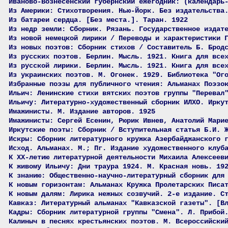
Иваново-Вознесенский губернский ежегодник: (календарь
Из Америки: Стихотворения. Нью-Йорк. Без издательства
Из батареи сердца. [Без места.]. Таран. 1922
Из недр земли: Сборник. Рязань. Государственное издат
Из новой немецкой лирики / Переводы и характеристики 
Из новых поэтов: Сборник стихов / Составитель Б. Брод
Из русских поэтов. Берлин. Мысль. 1921. Книга для все
Из русской лирики. Берлин. Мысль. 1921. Книга для все
Из украинских поэтов. М. Огонек. 1929. Библиотека "Ог
Избранные поэзы для публичного чтения: Альманах Поэзо
Ильич: Ленинские стихи вятских поэтов группы "Перевал
Ильичу: Литературно-художественный сборник ИЛХО. Ирку
Имажинисты. М. Издание авторов. 1925
Имажинисты: Сергей Есенин, Рюрик Ивнев, Анатолий Мари
Иркутские поэты: Сборник / Вступительная статья Б.И. 
Искры: Сборник литературного кружка Азербайджанского 
Исход. Альманах. М.; Пг. Издание художественного клуб
К XX-летию литературной деятельности Михаила Алексеев
К живому Ильичу: Дни траура 1924. М. Красная новь. 19
К знанию: Общественно-научно-литературный сборник для
К новым горизонтам: Альманах Кружка Пролетарских Писа
К новым далям: Лирика нежных созвучий. 2-е издание. С
Кавказ: Литературный альманах "Кавказской газеты". [В
Кадры: Сборник литературной группы "Смена". Л. Прибой
Калиныч в песнях крестьянских поэтов. М. Всероссийски