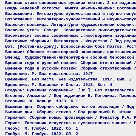
Военные стихи современных русских поэтов. 2-ое издани
Вождь железной когорты: Памяти Ильича-Ленина: Воспоми
Возрождение: Литературно-художественный и научно-попу
Возрождение: Литературно-художественный и научно-попу
Волжская вольница: Литературно-художественный сборник
Волжские утесы. Самара. Кооперативное книгоиздательст
Восемьдесят восемь современных стихотворений избранны
Восточные сборники: Литература - Искусство / Под реда
Вот. [Ростов-на-Дону]. Всероссийский Союз Поэтов. Рос
Впервые: Сборник стихотворений начинающих крестьянски
Вперед: Художественно-литературный сборник Херсонской
Времена года в русской поэзии: Сборник стихотворений 
Времена года в русской поэзии: Сборник стихотворений 
Временник. М. Без издательства. 1917
Временник. Без места. Без издательства. 1917. Вып. 2
Временник. М. Василиск и Ольга. 1918. Вып. 4
Вседурь: Рукавица современью. [Пг.]. Без издательства
Вторник: Альманах / Под редакцией Н. Погодина. Павлов
Вторники. М. Кольцо. 1923. N 1
Вьюжные дни: Сборник сибирских поэтов революции / Под
Вьюжные дни: Сборник стихов / Под редакцией В. Итина.
Германия: Сборник новых произведений / Редактор Р.А. 
Гермес: Ежегодник искусства и гуманитарного знания / 
Глобус. М. Глобус. 1922. Сб. 1
Глобус. М. Глобус. 1922. Сб. 2