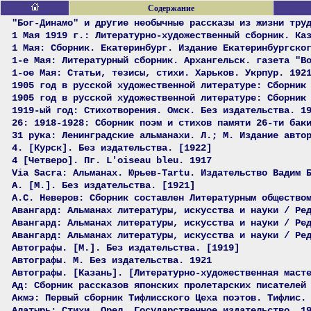
Содержание
"Бог-Динамо" и другие необычные рассказы из жизни тру
1 Мая 1919 г.: Литературно-художественный сборник. Ка
1 Мая: Сборник. Екатеринбург. Издание Екатеринбургско
1-е Мая: Литературный сборник. Архангельск. газета "В
1-ое Мая: Статьи, тезисы, стихи. Харьков. Укрпур. 192
1905 год в русской художественной литературе: Сборник
1905 год в русской художественной литературе: Сборник
1919-ый год: Стихотворения. Омск. Без издательства. 1
26: 1918-1928: Сборник поэм и стихов памяти 26-ти бак
31 рука: Ленинградские альманахи. Л.; М. Издание авто
4. [Курск]. Без издательства. [1922]
4 [Четверо]. Пг. L'oiseau bleu. 1917
Via Sacra: Альманах. Юрьев-Tartu. Издательство Вадим 
А. [М.]. Без издательства. [1921]
А.С. Неверов: Сборник составлен Литературным общество
Авангард: Альманах литературы, искусства и науки / Ре
Авангард: Альманах литературы, искусства и науки / Ре
Авангард: Альманах литературы, искусства и науки / Ре
Автографы. [М.]. Без издательства. [1919]
Автографы. М. Без издательства. 1921
Автографы. [Казань]. [Литературно-художественная маст
Ад: Сборник рассказов японских пролетарских писателей
Акмэ: Первый сборник Тифлисского Цеха поэтов. Тифлис.
Алатырь: Стихи. Орел. Государственное издательство. 1