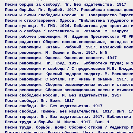
Песни борцов за свободу. Пг. Без издательства. 1917
Песни борьбы. Пг. Прибой. 1917. Российская социал-дем
Песни и гимны свободной России. М. Товарищество "Юрот
Песни и стихотворения. Одесса. "Библиотека трудового 
Песни кузнецы. М. ГИЗ. 1924. Библиотека для крестьян 
Песни о свободе / Составитель И. Розанов. М. Задруга.
Песни рабочей революции. М. Издание Пресненского РК Р
Песни радистов: Сборник военно-специальных, походных 
Песни революции. Казань. Рабочий. 1917. Казанский ком
Песни революции. М. Земля и Воля. 1917. N 5
Песни революции. Одесса. Одесские новости. 1917
Песни революции. Пг. Труд. 1917. Библиотека труда; N 
Песни революции и свободы / С предисловием И.В. Влади
Песни революции: Красный подарок солдату. М. Московск
Песни революции: С нотами. Пг. Жизнь и знание. 1917. 
Песни революции: Сборник революционных песен и стихот
Песни революции: Сборник революционных песен и стихот
Песни свободной России. М. Без издательства. 1917
Песни свободы. Пг. Вехи. 1917
Песни свободы. Пг. Без издательства. 1917
Песни свободы. Тюмень. Без издательства. 1917. Вып. 1
Песни террора. Пг. Без издательства. 1917. Библиотека
Песни труда и борьбы. М. Мысль. 1917. Вып. 1
Песни труда, борьбы, воли: Сборник стихов / Редактор 
Пестрые щупальцы: Поэзо-сборник. Чита. Издание журнал