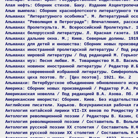
Алая нефть: Сборник стихов. Баку. Издание Азцентропеч
Алые вымпела: Сборник краснофлотского литературного т
Альманах "Литературного особняка". М. Литературный ос
Альманах "Революция в Петрограде": Впечатления, расск
Альманах Пролеткульта. М. Всероссийский Пролеткульт. 
Альманах белорусской литературы. Л. Красная газета. 1
Альманах дальние окна. М.; Киев. Северные долины. 191
Альманах для детей и юношества: Сборник новых произве
Альманах иностранной пролетарской литературы / Под ре
Альманах мировой литературы / Под редакцией М. Горько
Альманах муз: Песня любви. М. Товарищество Н.В. Васил
Альманах новинок иностранной литературы / Редактор И.
Альманах современной избранной литературы. Симферопол
Альманах цеха поэтов. Пг. [Цех поэтов]. 1921. Кн. 2
Альманахи: Петербургское объединение обновленного иск
Америка: Сборник новых произведений / Редактор Р.А. Р
Американская новелла / Под редакцией В.А. Азова. Пб. 
Американские юмористы: Сборник. Киев. Без издательств
Английские писатели. Харьков. Всеукраинская рабочая г
Антология китайской лирики VII-IX веков по Рождеству 
Антология революционной поэзии / Редакторы В. Казин, 
Антология революционной поэзии / Составитель В. Вольп
Антология русской поэзии ХХ столетия / Составитель Н.
Антология русской поэзии ХХ столетия / Составитель Н.