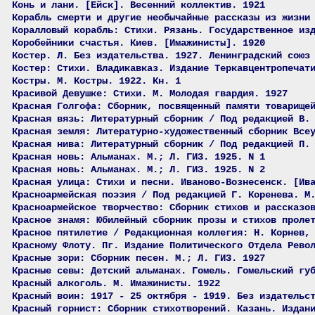
Конь и лани. [Ейск]. Весенний коллектив. 1921
Корабль смерти и другие необычайные рассказы из жизни
Коралловый корабль: Стихи. Рязань. Государственное из
Коробейники счастья. Киев. [Имажинисты]. 1920
Костер. Л. Без издательства. 1927. Ленинградский союз
Костер: Стихи. Владикавказ. Издание Теркавцентропечат
Костры. М. Костры. 1922. Кн. 1
Красивой Девушке: Стихи. М. Молодая гвардия. 1927
Красная Голгофа: Сборник, посвященный памяти товарище
Красная вязь: Литературный сборник / Под редакцией В.
Красная земля: Литературно-художественный сборник Все
Красная нива: Литературный сборник / Под редакцией П.
Красная новь: Альманах. М.; Л. ГИЗ. 1925. N 1
Красная новь: Альманах. М.; Л. ГИЗ. 1925. N 2
Красная улица: Стихи и песни. Иваново-Вознесенск. [Ив
Красноармейская поэзия / Под редакцией Г. Коренева. М
Красноармейское творчество: Сборник стихов и рассказо
Красное знамя: Юбилейный сборник прозы и стихов проле
Красное пятилетие / Редакционная коллегия: Н. Корнев,
Красному Флоту. Пг. Издание Политического Отдела Рево
Красные зори: Сборник песен. М.; Л. ГИЗ. 1927
Красные севы: Детский альманах. Гомель. Гомельский гу
Красный алкоголь. М. Имажинисты. 1922
Красный воин: 1917 - 25 октября - 1919. Без издательс
Красный горнист: Сборник стихотворений. Казань. Издан