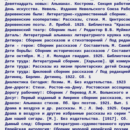
Девятнадцать новых: Альманах. Кострома. Секция работн
День искусства. Невель. Издание Невельского Союза Раб
Деревенские были: Литературно-художественный сборник.
Деревенские кооперативы: Рассказы, стихи. М. Центросо
Деревенские поэты. Л. Прибой. 1925. Библиотека "Красн
Деревенский театр: Сборник пьес / Редактор В.В. Муйже
Деталь: Литературный альманах литературного кружка кл
Детвора: Сборник рассказов и стихотворений / Под реда
Дети - герои: Сборник рассказов / Составитель М. Само
Дети борьбы: Сборник исторических рассказов / Состави
Дети октября. М.; Л. Молодая гвардия. 1925. Библиотек
Дети труда: Литературный сборник. [Харьков]. ЦК комму
Дети труда: Рассказы из жизни пролетарских детей Скан
Дети труда: Цикловой сборник рассказов / Под редакцие
Детинец. Берлин. Детинец. 1922. Сб. 1
Диалектика Сегодня: Поэмы. М. Без издательства. 1923
Дни-дороги: Стихи. Ростов-на-Дону. Ростовская ассоциа
Дорогу рабочему!: Сборник / Перевод Л.М. Волынского и
Досуг: Первый изданный в Америке сборник рассказов, о
Дракон: Альманах стихов. Пб. Цех поэтов. 1921. Вып. 1
Драма в воздухе и др. рассказы. М.; Л. Зиф. 1925. Сер
Драма в воздухе и другие избранные рассказы из серии 
Дым нашей сигары. [М.]. Без издательства. [1917]. Сб.
Дымный след: Сборник литературно-художественного круж
Еврейская антология: Сборник молодой еврейской поэзии