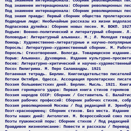
Под знаменем Интернационала: Сборник революционных пе
Под знаменем интернационала: Сборник революционных пе
Под знаменем интернационала: Сборник революционных пе
Под знамя правды: Первый сборник общества пролетарски
Подводные люди: Необычайные рассказы из жизни водолаз
Подпаскова дулейка: Сборник новых песен. М. ВОКП. 192
Подъем: Военно-политический и литературный сборник. Л
Половодье: Литературный альманах. М.; Л. Молодая гвар
Помощь: Художественно-литературные и научно-популярны
Поросль: Литературно-художественный сборник. М. Работ
Поросль: Стихотворения. Вологда. Товарищеское издание
Порыв: Альманах. Духовщина. Издание культурно-просвет
Посев: Литературно-критический и научно-художественны
Посох Пилигрима. М. Перо Саламандры. 1921
Потаенная тетрадь. Берлин. Книгоиздательство писателе
Потоки Октября. Одесса. Ассоциация пролетарских писат
Поэзия большевистских дней. Берлин. Мысль. 1921. Книг
Поэзия горняцкого удара: Первая книга стихов горняков
Поэзия народов СССР: Сборник / Составитель С. Валайти
Поэзия рабочих профессий: Сборник рабочих стихов, соб
Поэзия революционной Москвы / Под редакцией И. Эренбу
Поэт-красноармеец: Сборник стихов. Без места. Издание
Поэты наших дней: Антология. М. Всероссийский союз по
Поэты пушкинской поры: Сборник стихов / Под редакцией
Правдивое жизнеописание: Повести и рассказы / Перевод