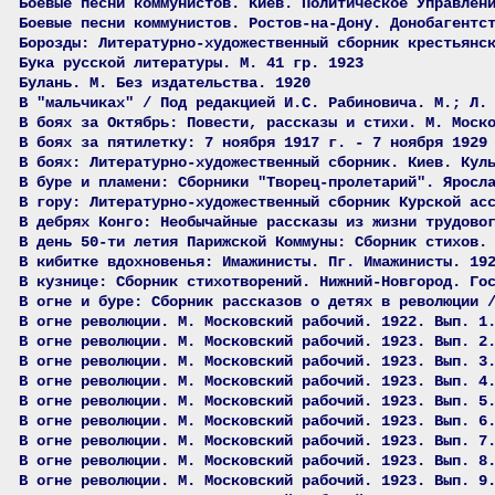
Боевые песни коммунистов. Киев. Политическое Управлен
Боевые песни коммунистов. Ростов-на-Дону. Донобагентс
Борозды: Литературно-художественный сборник крестьянс
Бука русской литературы. М. 41 гр. 1923
Булань. М. Без издательства. 1920
В "мальчиках" / Под редакцией И.С. Рабиновича. М.; Л.
В боях за Октябрь: Повести, рассказы и стихи. М. Моск
В боях за пятилетку: 7 ноября 1917 г. - 7 ноября 1929
В боях: Литературно-художественный сборник. Киев. Кул
В буре и пламени: Сборники "Творец-пролетарий". Яросл
В гору: Литературно-художественный сборник Курской ас
В дебрях Конго: Необычайные рассказы из жизни трудово
В день 50-ти летия Парижской Коммуны: Сборник стихов.
В кибитке вдохновенья: Имажинисты. Пг. Имажинисты. 19
В кузнице: Сборник стихотворений. Нижний-Новгород. Го
В огне и буре: Сборник рассказов о детях в революции 
В огне революции. М. Московский рабочий. 1922. Вып. 1
В огне революции. М. Московский рабочий. 1923. Вып. 2
В огне революции. М. Московский рабочий. 1923. Вып. 3
В огне революции. М. Московский рабочий. 1923. Вып. 4
В огне революции. М. Московский рабочий. 1923. Вып. 5
В огне революции. М. Московский рабочий. 1923. Вып. 6
В огне революции. М. Московский рабочий. 1923. Вып. 7
В огне революции. М. Московский рабочий. 1923. Вып. 8
В огне революции. М. Московский рабочий. 1923. Вып. 9