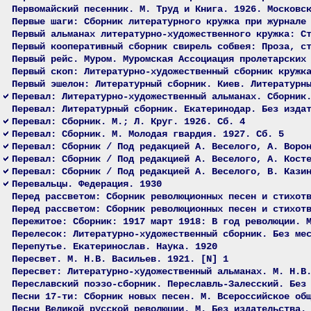
Первомайский песенник. М. Труд и Книга. 1926. Московс
Первые шаги: Сборник литературного кружка при журнале
Первый альманах литературно-художественного кружка: С
Первый кооперативный сборник свирель собвея: Проза, с
Первый рейс. Муром. Муромская Ассоциация пролетарских
Первый скоп: Литературно-художественный сборник кружк
Первый эшелон: Литературный сборник. Киев. Литературн
Перевал: Литературно-художественный альманах. Сборник
Перевал: Литературный сборник. Екатеринодар. Без изда
Перевал: Сборник. М.; Л. Круг. 1926. Сб. 4
Перевал: Сборник. М. Молодая гвардия. 1927. Сб. 5
Перевал: Сборник / Под редакцией А. Веселого, А. Воро
Перевал: Сборник / Под редакцией А. Веселого, А. Кост
Перевал: Сборник / Под редакцией А. Веселого, В. Кази
Перевальцы. Федерация. 1930
Перед рассветом: Сборник революционных песен и стихот
Перед рассветом: Сборник революционных песен и стихот
Пережитое: Сборник: 1917 март 1918: В год революции. 
Перелесок: Литературно-художественный сборник. Без ме
Перепутье. Екатеринослав. Наука. 1920
Пересвет. М. Н.В. Васильев. 1921. [N] 1
Пересвет: Литературно-художественный альманах. М. Н.В
Переславский поэзо-сборник. Переславль-Залесский. Без
Песни 17-ти: Сборник новых песен. М. Всероссийское об
Песни Великой русской революции. М. Без издательства.