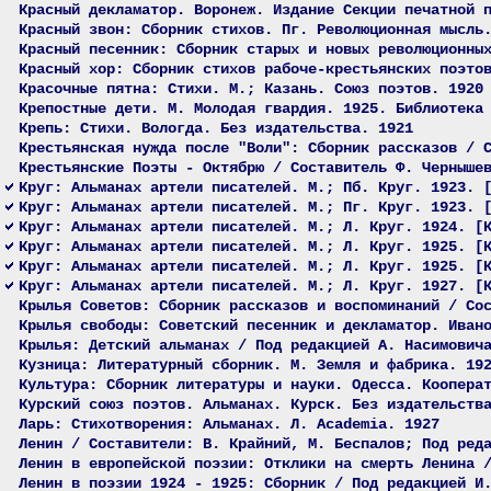
Красный декламатор. Воронеж. Издание Секции печатной 
Красный звон: Сборник стихов. Пг. Революционная мысль
Красный песенник: Сборник старых и новых революционны
Красный хор: Сборник стихов рабоче-крестьянских поэто
Красочные пятна: Стихи. М.; Казань. Союз поэтов. 1920
Крепостные дети. М. Молодая гвардия. 1925. Библиотека
Крепь: Стихи. Вологда. Без издательства. 1921
Крестьянская нужда после "Воли": Сборник рассказов / 
Крестьянские Поэты - Октябрю / Составитель Ф. Черныше
Круг: Альманах артели писателей. М.; Пб. Круг. 1923. 
Круг: Альманах артели писателей. М.; Пг. Круг. 1923. 
Круг: Альманах артели писателей. М.; Л. Круг. 1924. [
Круг: Альманах артели писателей. М.; Л. Круг. 1925. [
Круг: Альманах артели писателей. М.; Л. Круг. 1925. [
Круг: Альманах артели писателей. М.; Л. Круг. 1927. [
Крылья Советов: Сборник рассказов и воспоминаний / Со
Крылья свободы: Советский песенник и декламатор. Иван
Крылья: Детский альманах / Под редакцией А. Насимович
Кузница: Литературный сборник. М. Земля и фабрика. 19
Культура: Сборник литературы и науки. Одесса. Коопера
Курский союз поэтов. Альманах. Курск. Без издательств
Ларь: Стихотворения: Альманах. Л. Academia. 1927
Ленин / Составители: В. Крайний, М. Беспалов; Под ред
Ленин в европейской поэзии: Отклики на смерть Ленина 
Ленин в поэзии 1924 - 1925: Сборник / Под редакцией И