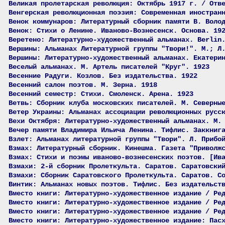
Великая пролетарская революция: Октябрь 1917 г. / Отв
Венгерская революционная поэзия: Современная иностран
Венок коммунаров: Литературный сборник памяти В. Воло
Венок: Стихи о Ленине. Иваново-Вознесенск. Основа. 19
Веретено: Литературно-художественный альманах. Berlin
Вершины: Альманах Литературной группы "Твори!". М.; Л
Вершины: Литературно-художественный альманах. Екатери
Веселый альманах. М. Артель писателей "Круг". 1923
Весенние Радуги. Козлов. Без издательства. 1922
Весенний салон поэтов. М. Зерна. 1918
Весенний семестр: Стихи. Смоленск. Арена. 1923
Ветвь: Сборник клуба московских писателей. М. Северны
Ветер Украины: Альманах ассоциации революционных русс
Вехи Октября: Литературно-художественный альманах. М.
Вечер памяти Владимира Ильича Ленина. Тифлис. Заккниг
Взлет: Альманах литературной группы "Твори". Л. Прибо
Взмах: Литературный сборник. Кинешма. Газета "Приволж
Взмах: Стихи и поэмы иваново-вознесенских поэтов. [Ив
Взмахи: 2-й сборник Пролеткульта. Саратов. Саратовски
Взмахи: Сборник Саратовского Пролеткульта. Саратов. С
Винтик: Альманах новых поэтов. Тифлис. Без издательст
Вместо книги: Литературно-художественное издание / Ре
Вместо книги: Литературно-художественное издание / Ре
Вместо книги: Литературно-художественное издание / Ре
Вместо книги: Литературно-художественное издание: Пас