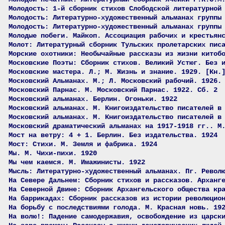
Молодость: 1-й сборник стихов Слободской литературной
Молодость: Литературно-художественный альманах группы
Молодость: Литературно-художественный альманах группы
Молодые побеги. Майкоп. Ассоциация рабочих и крестьян
Молот: Литературный сборник Тульских пролетарских пис
Морские охотники: Необычайные рассказы из жизни китоб
Московские Поэты: Сборник стихов. Великий Устюг. Без 
Московские мастера. Л.; М. Жизнь и знание. 1929. [Кн.
Московский Альманах. М.; Л. Московский рабочий. 1926.
Московский Парнас. М. Московский Парнас. 1922. Сб. 2
Московский альманах. Берлин. Огоньки. 1922
Московский альманах. М. Книгоиздательство писателей в
Московский альманах. М. Книгоиздательство писателей в
Московский драматический альманах на 1917-1918 гг.. М
Мост на ветру: 4 + 1. Берлин. Без издательства. 1924
Мост: Стихи. М. Земля и фабрика. 1924
Мы. М. Чихи-пихи. 1920
Мы чем каемся. М. Имажинисты. 1922
Мысль: Литературно-художественный альманах. Пг. Револ
На Севере Дальнем: Сборник стихов и рассказов. Арханг
На Северной Двине: Сборник Архангельского общества кр
На баррикадах: Сборник рассказов из истории революцио
На борьбу с последствиями голода. М. Красная новь. 19
На волю!: Падение самодержавия, освобождение из царск