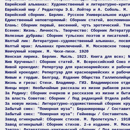
Еврейский альманах: Художественный и литературно-крит
Еврейский мир / Редакторы Э.Б. Лойтер и А. Соболь. М.
Еврейский сборник. Берлин. Русское Универсальное изда
Единственный неповторяемый: Сборник статей, воспомина
Елань: Сборник первый, весенний, чуть эротический. То
Есенин: Жизнь. Личность. Творчество: Сборник Литерату
Железные дубравы: Сборник тульских поэтов и писателей
Желтый лик: Литературно-художественный альманах, посв
Желтый мрак: Альманах приключений. М. Московское това
Жемчужный коврик. М. Чихи-пихи. 1920
Женская лирика. Берлин. Мысль. 1923. Книга для всех; 
Жив Крученых!: Сборник статей. М. Всероссийский Союз 
Живой крокодил: Репертуар для красноармейских и рабоч
Живой крокодил: Репертуар для красноармейских и рабоч
Живым и гордым. Белград. Издание Общества Галлиполийц
Жизнь и грезы: Стихи. Владимир. ГИЗ. Владимирское отд
Жнецы моря: Необычайные рассказы из жизни рыбаков раз
За Родину: Сборник очерков и рассказов из жизни и быт
За власть Советов: Сборник / Под редакцией Отдела раб
За новую жизнь: Литературно-художественный сборник кр
Забытый смех: "Поморная муза": Беранжеровцы / Состави
Забытый смех: "Поморная муза": Гейневцы / Составитель
Завод огнекрылый: Сборник стихов. М. Пролеткульт. 191
Завод огнекрылый: Сборник стихов. 2-е издание. М. Мос
Завтра: Литературно-критический сборник / Под редакци