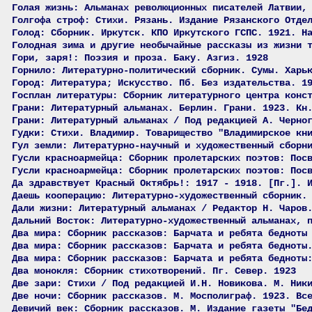
Голая жизнь: Альманах революционных писателей Латвии,
Голгофа строф: Стихи. Рязань. Издание Рязанского Отде
Голод: Сборник. Иркутск. КПО Иркутского ГСПС. 1921. Н
Голодная зима и другие необычайные рассказы из жизни 
Гори, заря!: Поэзия и проза. Баку. Азгиз. 1928
Горнило: Литературно-политический сборник. Сумы. Харь
Город: Литература; Искусство. Пб. Без издательства. 1
Госплан литературы: Сборник литературного центра конс
Грани: Литературный альманах. Берлин. Грани. 1923. Кн
Грани: Литературный альманах / Под редакцией А. Черно
Гудки: Стихи. Владимир. Товарищество "Владимирское кн
Гул земли: Литературно-научный и художественный сборн
Гусли красноармейца: Сборник пролетарских поэтов: Пос
Гусли красноармейца: Сборник пролетарских поэтов: Пос
Да здравствует Красный Октябрь!: 1917 - 1918. [Пг.]. 
Даешь кооперацию: Литературно-художественный сборник.
Дали жизни: Литературный альманах / Редактор Н. Чаров
Дальний Восток: Литературно-художественный альманах, 
Два мира: Сборник рассказов: Барчата и ребята бедноты
Два мира: Сборник рассказов: Барчата и ребята бедноты
Два мира: Сборник рассказов: Барчата и ребята бедноты
Два монокля: Сборник стихотворений. Пг. Север. 1923
Две зари: Стихи / Под редакцией И.Н. Новикова. М. Ник
Две ночи: Сборник рассказов. М. Мосполиграф. 1923. Вс
Девичий век: Сборник рассказов. М. Издание газеты "Бе