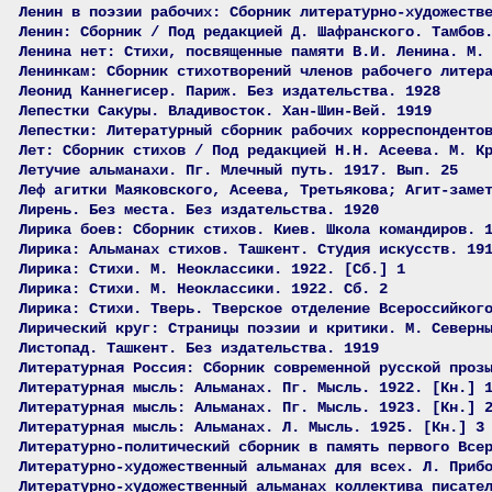
Ленин в поэзии рабочих: Сборник литературно-художеств
Ленин: Сборник / Под редакцией Д. Шафранского. Тамбов
Ленина нет: Стихи, посвященные памяти В.И. Ленина. М.
Ленинкам: Сборник стихотворений членов рабочего литер
Леонид Каннегисер. Париж. Без издательства. 1928
Лепестки Сакуры. Владивосток. Хан-Шин-Вей. 1919
Лепестки: Литературный сборник рабочих корреспонденто
Лет: Сборник стихов / Под редакцией Н.Н. Асеева. М. К
Летучие альманахи. Пг. Млечный путь. 1917. Вып. 25
Леф агитки Маяковского, Асеева, Третьякова; Агит-заме
Лирень. Без места. Без издательства. 1920
Лирика боев: Сборник стихов. Киев. Школа командиров. 
Лирика: Альманах стихов. Ташкент. Студия искусств. 19
Лирика: Стихи. М. Неоклассики. 1922. [Сб.] 1
Лирика: Стихи. М. Неоклассики. 1922. Сб. 2
Лирика: Стихи. Тверь. Тверское отделение Всероссийког
Лирический круг: Страницы поэзии и критики. М. Северн
Листопад. Ташкент. Без издательства. 1919
Литературная Россия: Сборник современной русской проз
Литературная мысль: Альманах. Пг. Мысль. 1922. [Кн.] 
Литературная мысль: Альманах. Пг. Мысль. 1923. [Кн.] 
Литературная мысль: Альманах. Л. Мысль. 1925. [Кн.] 3
Литературно-политический сборник в память первого Все
Литературно-художественный альманах для всех. Л. Приб
Литературно-художественный альманах коллектива писате