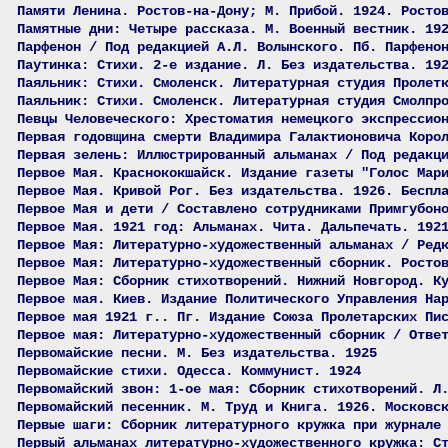
Памяти Ленина. Ростов-на-Дону; М. Прибой. 1924. Росто
Памятные дни: Четыре рассказа. М. Военный вестник. 19
Парфенон / Под редакцией А.Л. Волынского. Пб. Парфено
Паутинка: Стихи. 2-е издание. Л. Без издательства. 19
Паяльник: Стихи. Смоленск. Литературная студия Пролет
Паяльник: Стихи. Смоленск. Литературная студия Смолпр
Певцы Человеческого: Хрестоматия немецкого экспрессио
Первая годовщина смерти Владимира Галактионовича Коро
Первая зелень: Иллюстрированный альманах / Под редакц
Первое Мая. Краснококшайск. Издание газеты "Голос Мар
Первое Мая. Кривой Рог. Без издательства. 1926. Беспл
Первое Мая и дети / Составлено сотрудниками Примгубон
Первое Мая. 1921 год: Альманах. Чита. Дальпечать. 192
Первое Мая: Литературно-художественный альманах / Ред
Первое Мая: Литературно-художественный сборник. Росто
Первое Мая: Сборник стихотворений. Нижний Новгород. К
Первое мая. Киев. Издание Политического Управления На
Первое мая 1921 г.. Пг. Издание Союза Пролетарских Пи
Первое мая: Литературно-художественный сборник / Отве
Первомайские песни. М. Без издательства. 1925
Первомайские стихи. Одесса. Коммунист. 1924
Первомайский звон: 1-ое мая: Сборник стихотворений. Л
Первомайский песенник. М. Труд и Книга. 1926. Московс
Первые шаги: Сборник литературного кружка при журнале
Первый альманах литературно-художественного кружка: С