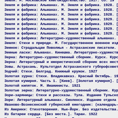
Земля. М. Московское книгоиздательство. 1917. Сб. 19
Земля и фабрика: Альманах. М. Земля и фабрика. 1928. 
Земля и фабрика: Альманах. М. Земля и фабрика. 1928. 
Земля и фабрика: Альманах. М. Земля и фабрика. 1928. 
Земля и фабрика: Альманах. М. Земля и фабрика. 1929. 
Земля и фабрика: Альманах. М. Земля и фабрика. 1929. 
Земля и фабрика: Альманах. М. Земля и фабрика. 1929. 
Земля и фабрика: Альманах. М. Земля и фабрика. 1929. 
Земля и фабрика: Литературно-художественный альманах.
Земля: Стихи о природе. М. Государственное военное из
Земное: Страдальцам Поволжья - Астраханские писатели.
Земные ласки: Альманах. Кинешма. Литературно-художест
Зерна: Литературно-художественный сборник. Курск. Кур
Зерна: Литературный и юмористический сборник всех мес
Зовы. Астрахань. Культотдел Астраханского губпрофсове
Зодчий: Стихи. Белград. Книжный кружок. 1927
Золотая зурна: Стихи. Владикавказ. Красный Октябрь. 1
Золотая кумирня. Часть 1. [Киев]. [Золотая кумирня]. 
Золотой кипяток. М. Имажинисты. 1921
Золотые зерна: Литературно-художественный сборник. Ку
Зори-заряницы: Стихи и рассказы. Тула. Издание Тульск
Зори: Литературный альманах. Смоленск. Издание отдела
Иваново-Вознесенский губернский ежегодник: (календарь
Из Америки: Стихотворения. Нью-Йорк. Без издательства
Из батареи сердца. [Без места.]. Таран. 1922