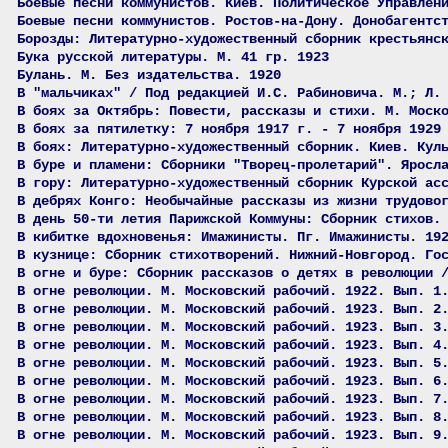
Боевые песни коммунистов. Киев. Политическое Управлен
Боевые песни коммунистов. Ростов-на-Дону. Донобагентс
Борозды: Литературно-художественный сборник крестьянс
Бука русской литературы. М. 41 гр. 1923
Булань. М. Без издательства. 1920
В "мальчиках" / Под редакцией И.С. Рабиновича. М.; Л.
В боях за Октябрь: Повести, рассказы и стихи. М. Моск
В боях за пятилетку: 7 ноября 1917 г. - 7 ноября 1929
В боях: Литературно-художественный сборник. Киев. Кул
В буре и пламени: Сборники "Творец-пролетарий". Яросл
В гору: Литературно-художественный сборник Курской ас
В дебрях Конго: Необычайные рассказы из жизни трудово
В день 50-ти летия Парижской Коммуны: Сборник стихов.
В кибитке вдохновенья: Имажинисты. Пг. Имажинисты. 19
В кузнице: Сборник стихотворений. Нижний-Новгород. Го
В огне и буре: Сборник рассказов о детях в революции 
В огне революции. М. Московский рабочий. 1922. Вып. 1
В огне революции. М. Московский рабочий. 1923. Вып. 2
В огне революции. М. Московский рабочий. 1923. Вып. 3
В огне революции. М. Московский рабочий. 1923. Вып. 4
В огне революции. М. Московский рабочий. 1923. Вып. 5
В огне революции. М. Московский рабочий. 1923. Вып. 6
В огне революции. М. Московский рабочий. 1923. Вып. 7
В огне революции. М. Московский рабочий. 1923. Вып. 8
В огне революции. М. Московский рабочий. 1923. Вып. 9