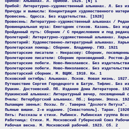
Прибой: Альманах. Л. Прибой. 1925. [N] 1
Прибой: Литературно-художественный альманах. Л. Без и
Причуды и вымыслы: Концентрация художественного матер
Провесень. Одесса. Без издательства. [1928]
Провесень: Литературно-художественный альманах / Реда
Провинциальная муза: Ежегодник стихов. Казань. Без из
Пройденный путь: Сборник / С предисловием и под редак
Пролетарий: Литературно-художественный альманах. Харь
Пролетарий: Художественно-литературный альманах. Харь
Пролетарская помощь: Сборник. Владимир. ГИЗ. 1921
Пролетарские писатели - Некрасову: Сборник, посвященн
Пролетарские писатели: Сборник произведений. Ростов-Д
Пролетарские побеги. Ново-Николаевск. Без издательств
Пролетарские побеги. Ново-Николаевск. Без издательств
Пролетарский сборник. М. ВЦИК. 1918. Кн. 1
Псковский октябрь: Альманах. Псков. Новая жизнь. 1927
Путешествие Сергея Городецкого в Батум. Тифлис. Без и
Пушкин. Достоевский. Пб. Издание Дома Литераторов. 19
Пушкинский альманах: Литературный вечер, посвященный 
Пчелы: Петербургский альманах. Пб.; Берлин. Эпоха. 19
Пылающие звенья: Поэзы. Пг. Таверна "Дохлого Петуха".
Пьяные вишни. 2-е издание. [Севастополь]. Таран. [192
Пять: Рассказы и стихи. Рыбинск. Рыбинская группа Все
Работница: Стихи. М. Московский Губернский Союз Рабоч
Рабочая весна. М. Московский рабочий. 1923. Сб. 2