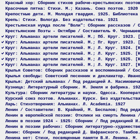
Красный хор: Сборник стихов рабоче-крестьянских поэто
Красочные пятна: Стихи. М.; Казань. Союз поэтов. 1920
Крепостные дети. М. Молодая гвардия. 1925. Библиотека
Крепь: Стихи. Вологда. Без издательства. 1921
Крестьянская нужда после "Воли": Сборник рассказов / 
Крестьянские Поэты - Октябрю / Составитель Ф. Черныше
Круг: Альманах артели писателей. М.; Пб. Круг. 1923. 
Круг: Альманах артели писателей. М.; Пг. Круг. 1923. 
Круг: Альманах артели писателей. М.; Л. Круг. 1924. [
Круг: Альманах артели писателей. М.; Л. Круг. 1925. [
Круг: Альманах артели писателей. М.; Л. Круг. 1925. [
Круг: Альманах артели писателей. М.; Л. Круг. 1927. [
Крылья Советов: Сборник рассказов и воспоминаний / Со
Крылья свободы: Советский песенник и декламатор. Иван
Крылья: Детский альманах / Под редакцией А. Насимович
Кузница: Литературный сборник. М. Земля и фабрика. 19
Культура: Сборник литературы и науки. Одесса. Коопера
Курский союз поэтов. Альманах. Курск. Без издательств
Ларь: Стихотворения: Альманах. Л. Academia. 1927
Ленин / Составители: В. Крайний, М. Беспалов; Под ред
Ленин в европейской поэзии: Отклики на смерть Ленина 
Ленин в поэзии 1924 - 1925: Сборник / Под редакцией И
Ленин в поэзии рабочих: Сборник литературно-художеств
Ленин: Сборник / Под редакцией Д. Шафранского. Тамбов
Ленина нет: Стихи, посвященные памяти В.И. Ленина. М.