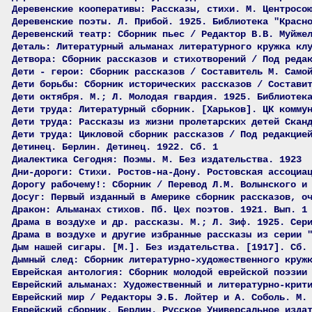
Деревенские кооперативы: Рассказы, стихи. М. Центросо
Деревенские поэты. Л. Прибой. 1925. Библиотека "Красн
Деревенский театр: Сборник пьес / Редактор В.В. Муйже
Деталь: Литературный альманах литературного кружка кл
Детвора: Сборник рассказов и стихотворений / Под реда
Дети - герои: Сборник рассказов / Составитель М. Само
Дети борьбы: Сборник исторических рассказов / Состави
Дети октября. М.; Л. Молодая гвардия. 1925. Библиотек
Дети труда: Литературный сборник. [Харьков]. ЦК комму
Дети труда: Рассказы из жизни пролетарских детей Скан
Дети труда: Цикловой сборник рассказов / Под редакцие
Детинец. Берлин. Детинец. 1922. Сб. 1
Диалектика Сегодня: Поэмы. М. Без издательства. 1923
Дни-дороги: Стихи. Ростов-на-Дону. Ростовская ассоциа
Дорогу рабочему!: Сборник / Перевод Л.М. Волынского и
Досуг: Первый изданный в Америке сборник рассказов, о
Дракон: Альманах стихов. Пб. Цех поэтов. 1921. Вып. 1
Драма в воздухе и др. рассказы. М.; Л. Зиф. 1925. Сер
Драма в воздухе и другие избранные рассказы из серии 
Дым нашей сигары. [М.]. Без издательства. [1917]. Сб.
Дымный след: Сборник литературно-художественного круж
Еврейская антология: Сборник молодой еврейской поэзии
Еврейский альманах: Художественный и литературно-крит
Еврейский мир / Редакторы Э.Б. Лойтер и А. Соболь. М.
Еврейский сборник. Берлин. Русское Универсальное изда