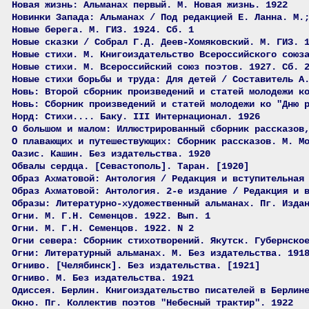
Новая жизнь: Альманах первый. М. Новая жизнь. 1922
Новинки Запада: Альманах / Под редакцией Е. Ланна. М.
Новые берега. М. ГИЗ. 1924. Сб. 1
Новые сказки / Собрал Г.Д. Деев-Хомяковский. М. ГИЗ. 
Новые стихи. М. Книгоиздательство Всероссийского союз
Новые стихи. М. Всероссийский союз поэтов. 1927. Сб. 
Новые стихи борьбы и труда: Для детей / Составитель А
Новь: Второй сборник произведений и статей молодежи к
Новь: Сборник произведений и статей молодежи ко "Дню 
Норд: Стихи.... Баку. III Интернационал. 1926
О большом и малом: Иллюстрированный сборник рассказов
О плавающих и путешествующих: Сборник рассказов. М. М
Оазис. Кашин. Без издательства. 1920
Обвалы сердца. [Севастополь]. Таран. [1920]
Образ Ахматовой: Антология / Редакция и вступительная
Образ Ахматовой: Антология. 2-е издание / Редакция и 
Образы: Литературно-художественный альманах. Пг. Изда
Огни. М. Г.Н. Семенцов. 1922. Вып. 1
Огни. М. Г.Н. Семенцов. 1922. N 2
Огни севера: Сборник стихотворений. Якутск. Губернско
Огни: Литературный альманах. М. Без издательства. 191
Огниво. [Челябинск]. Без издательства. [1921]
Огниво. М. Без издательства. 1921
Одиссея. Берлин. Книгоиздательство писателей в Берлин
Окно. Пг. Коллектив поэтов "Небесный трактир". 1922