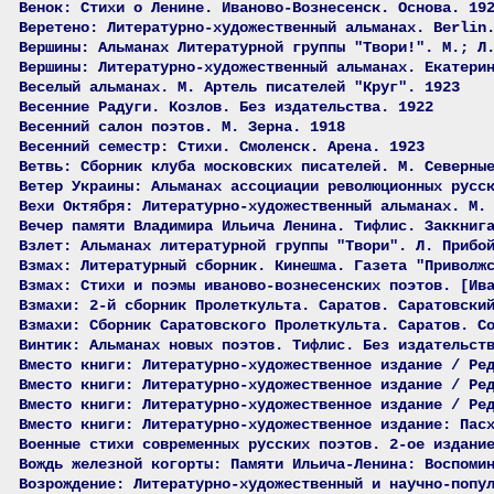
Венок: Стихи о Ленине. Иваново-Вознесенск. Основа. 19
Веретено: Литературно-художественный альманах. Berlin
Вершины: Альманах Литературной группы "Твори!". М.; Л
Вершины: Литературно-художественный альманах. Екатери
Веселый альманах. М. Артель писателей "Круг". 1923
Весенние Радуги. Козлов. Без издательства. 1922
Весенний салон поэтов. М. Зерна. 1918
Весенний семестр: Стихи. Смоленск. Арена. 1923
Ветвь: Сборник клуба московских писателей. М. Северны
Ветер Украины: Альманах ассоциации революционных русс
Вехи Октября: Литературно-художественный альманах. М.
Вечер памяти Владимира Ильича Ленина. Тифлис. Заккниг
Взлет: Альманах литературной группы "Твори". Л. Прибо
Взмах: Литературный сборник. Кинешма. Газета "Приволж
Взмах: Стихи и поэмы иваново-вознесенских поэтов. [Ив
Взмахи: 2-й сборник Пролеткульта. Саратов. Саратовски
Взмахи: Сборник Саратовского Пролеткульта. Саратов. С
Винтик: Альманах новых поэтов. Тифлис. Без издательст
Вместо книги: Литературно-художественное издание / Ре
Вместо книги: Литературно-художественное издание / Ре
Вместо книги: Литературно-художественное издание / Ре
Вместо книги: Литературно-художественное издание: Пас
Военные стихи современных русских поэтов. 2-ое издани
Вождь железной когорты: Памяти Ильича-Ленина: Воспоми
Возрождение: Литературно-художественный и научно-попу