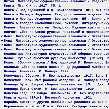
Китай: Литературно-художественный альманах / Редактор
Книга. Пг. Книга. 1917. Сб. 1
Книга / Под редакцией Л.Н. Войтоловского. Пг.; М.; Ки
Книга о Леониде Андрееве. 2-е, дополненное издание. Б
Книга о Леониде Андрееве: Воспоминания. Пб.; Берлин. 
Книга о голоде: Экономический, бытовой, литературно-х
Ковчег: Альманах поэтов. Феодосия. Издание группы поэ
Ковчег: Сборник Союза русских писателей в Чехословаки
Ковш: Литературно-художественные альманахи / Ответств
Ковш: Литературно-художественные альманахи / Ответств
Ковш: Литературно-художественные альманахи / Ответств
Ковш: Литературно-художественные альманахи / Ответств
Коллектив: Литературно-художественный сборник творчес
Колос: Русские писатели русскому юношеству. [Париж]. 
Колос: Сборник стихов / Под редакцией М. Болотного. В
Колосья: Сборник новых песен / Под редакцией литбюро 
Кольцо: Альманах. М. Кольцо. 1922
Коммунист: Сборник. М. Без издательства. 1917. Вып. 1
Комсомол: Новый быт рабочей молодежи. Л. Молодая гвар
Конница бурь: Второй сборник имажинистов. [М.]. Див. 
Конница бурь: Стихи. М. Без издательства. 1920
Конский сад: Вся банда: Имажинисты. М. Без издательст
Конь и лани. [Ейск]. Весенний коллектив. 1921
Корабль смерти и другие необычайные рассказы из жизни
Коралловый корабль: Стихи. Рязань. Государственное из