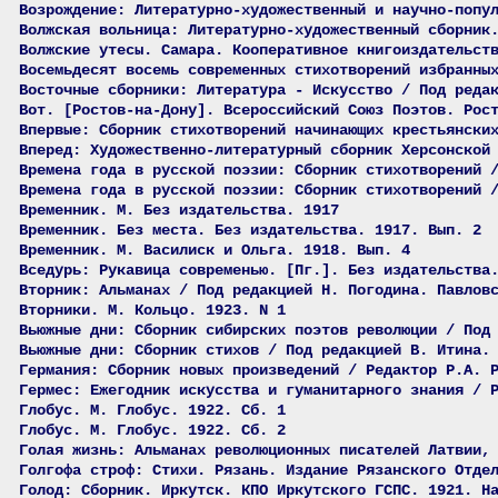
Возрождение: Литературно-художественный и научно-попу
Волжская вольница: Литературно-художественный сборник
Волжские утесы. Самара. Кооперативное книгоиздательст
Восемьдесят восемь современных стихотворений избранны
Восточные сборники: Литература - Искусство / Под реда
Вот. [Ростов-на-Дону]. Всероссийский Союз Поэтов. Рос
Впервые: Сборник стихотворений начинающих крестьянски
Вперед: Художественно-литературный сборник Херсонской
Времена года в русской поэзии: Сборник стихотворений 
Времена года в русской поэзии: Сборник стихотворений 
Временник. М. Без издательства. 1917
Временник. Без места. Без издательства. 1917. Вып. 2
Временник. М. Василиск и Ольга. 1918. Вып. 4
Вседурь: Рукавица современью. [Пг.]. Без издательства
Вторник: Альманах / Под редакцией Н. Погодина. Павлов
Вторники. М. Кольцо. 1923. N 1
Вьюжные дни: Сборник сибирских поэтов революции / Под
Вьюжные дни: Сборник стихов / Под редакцией В. Итина.
Германия: Сборник новых произведений / Редактор Р.А. 
Гермес: Ежегодник искусства и гуманитарного знания / 
Глобус. М. Глобус. 1922. Сб. 1
Глобус. М. Глобус. 1922. Сб. 2
Голая жизнь: Альманах революционных писателей Латвии,
Голгофа строф: Стихи. Рязань. Издание Рязанского Отде
Голод: Сборник. Иркутск. КПО Иркутского ГСПС. 1921. Н