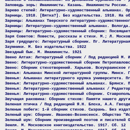
Заповедь зорь: Имажинисты. Казань. Имажинисты России.
Зарево степей: Литературно-художественный альманах. О
Зарницы. 1918. [Вятка?]. Без издательства. 1918. На о
Зарницы: Альманах Тверского литературно-художественно
Зарницы: Литературно-художественный альманах. Вологда
Зарницы: Литературно-художественный сборник: Посвящае
Заря Советов: Повести, рассказы и стихи. М.; Л. Моско
Заря грядущего: Литературный сборник. Пг. Литературна
Заумники. М. Без издательства. 1922
Звездный бык. М. Имажинисты. 1921
Звено Алтая: Литературный сборник / Под редакцией М. 
Звено: Литературно-художественный сборник Петропавлов
Звено: Сборник стихотворений. Харьков. Всеукраинское 
Звенья: Альманах Минской литературной группы. Минск. 
Звенья: Альманах литературного кружка университета. П
Звенья: Литературно-художественный альманах. Брянск. 
Звенья: Литературно-художественный альманах / Редакто
Звенья: Литературно-художественный сборник. Ставропол
Звучащая раковина: Сборник стихов: Памяти нашего друг
Зеленая птичка / Под редакцией Я.Н. Блоха, А.А. Гвозд
Зеленые побеги: 1-й сборник стихов. Сызрань. Без изда
Зеленый шум: Сборник. Иваново-Вознесенск. Общество "И
Зеленый шум: Сборник произведений поэтов и писателей 
Земля. М. Московское книгоиздательство. 1917. Сб. 12