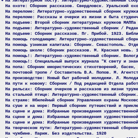
На литературном посту: Литературно-художественный сбо
На охоте: Сборник рассказов. Свердловск. Уральский ох
На переломе: Литературно-художественный сборник кружк
На переломе: Рассказы и очерки из жизни и быта студен
На подъеме: Второй сборник литературных кружков МАППа
На подъеме: Литературно-художественный сборник / Реда
На подъеме: Сборник рассказов. Пг. Прибой. 1923. Библ
На помощь голодающим: Литературно-художественный сбор
На помощь узникам капитала: Сборник. Севастополь. Отд
На помощь школе: Сборник рассказов. М. Красная новь. 
На помощь!: Литературно-художественный сборник. Волог
На помощь!: Специальный выпуск журнала "К свету и зна
На попа: Сборник юмористических стихотворений, басен,
На почтовой тропе / Составитель В.А. Попов. М. Агентс
На производстве: Новый быт рабочей молодежи. Л. Молод
На пути к новому: Сборник / Под редакцией Отдела рабо
На рельсах: Сборник очерков и рассказов из жизни труж
На стальной птице: Литературно-художественный сборник
На страже: Юбилейный сборник Управления охраны Москов
На суше и на море: Первый сборник путешествий и прикл
На сцене и дома: Избранные произведения художественно
На сцене и дома: Избранные произведения художественно
На сцене и дома: Избранные произведения художественно
На творческом пути: Литературно-художественный сборни
На чужбине. Париж. Без издательства. 1920