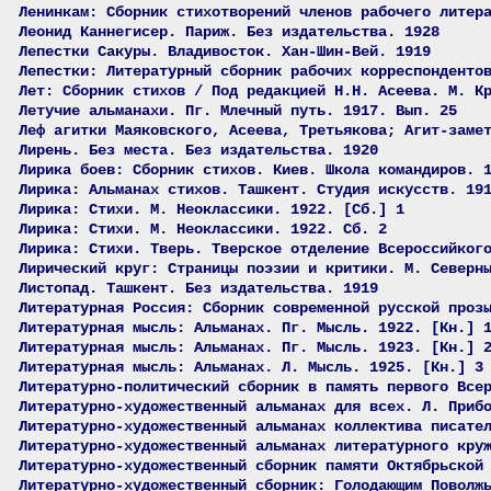
Ленинкам: Сборник стихотворений членов рабочего литер
Леонид Каннегисер. Париж. Без издательства. 1928
Лепестки Сакуры. Владивосток. Хан-Шин-Вей. 1919
Лепестки: Литературный сборник рабочих корреспонденто
Лет: Сборник стихов / Под редакцией Н.Н. Асеева. М. К
Летучие альманахи. Пг. Млечный путь. 1917. Вып. 25
Леф агитки Маяковского, Асеева, Третьякова; Агит-заме
Лирень. Без места. Без издательства. 1920
Лирика боев: Сборник стихов. Киев. Школа командиров. 
Лирика: Альманах стихов. Ташкент. Студия искусств. 19
Лирика: Стихи. М. Неоклассики. 1922. [Сб.] 1
Лирика: Стихи. М. Неоклассики. 1922. Сб. 2
Лирика: Стихи. Тверь. Тверское отделение Всероссийког
Лирический круг: Страницы поэзии и критики. М. Северн
Листопад. Ташкент. Без издательства. 1919
Литературная Россия: Сборник современной русской проз
Литературная мысль: Альманах. Пг. Мысль. 1922. [Кн.] 
Литературная мысль: Альманах. Пг. Мысль. 1923. [Кн.] 
Литературная мысль: Альманах. Л. Мысль. 1925. [Кн.] 3
Литературно-политический сборник в память первого Все
Литературно-художественный альманах для всех. Л. Приб
Литературно-художественный альманах коллектива писате
Литературно-художественный альманах литературного кру
Литературно-художественный сборник памяти Октябрьской
Литературно-художественный сборник: Голодающим Поволж