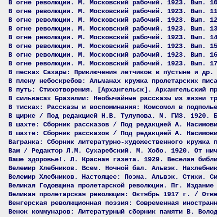
В огне революции. М. Московский рабочий. 1923. Вып. 1
В огне революции. М. Московский рабочий. 1923. Вып. 1
В огне революции. М. Московский рабочий. 1923. Вып. 1
В огне революции. М. Московский рабочий. 1923. Вып. 1
В огне революции. М. Московский рабочий. 1923. Вып. 1
В огне революции. М. Московский рабочий. 1923. Вып. 1
В огне революции. М. Московский рабочий. 1923. Вып. 1
В огне революции. М. Московский рабочий. 1923. Вып. 1
В песках Сахары: Приключения летчиков в пустыне и др.
В плену небоскребов: Альманах кружка пролетарских пис
В путь: Стихотворения. [Архангельск]. Архангельский п
В сильвасах Бразилии: Необычайные рассказы из жизни т
В тисках: Рассказы и воспоминания: Комсомол в подполь
В цирке / Под редакцией Н.В. Тулупова. М. ГИЗ. 1920. 
В шахте: Сборник рассказов / Под редакцией А. Насимов
В шахте: Сборник рассказов / Под редакцией А. Насимов
Вагранка: Сборник литературно-художественного кружка 
Вам / Редактор Л.М. Сухаребский. М. Хобо. 1920. От ни
Ваше здоровье!. Л. Красная газета. 1929. Веселая библ
Велемир Хлебников. Всем. Ночной бал. Альвэк. Нахлебни
Велемир Хлебников. Настоящее: Поэма. Альвэк. Стихи. С
Великая Годовщина пролетарской революции. Пг. Издание
Великая пролетарская революция: Октябрь 1917 г. / Отв
Венгерская революционная поэзия: Современная иностран
Венок коммунаров: Литературный сборник памяти В. Воло