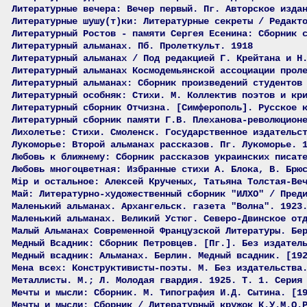
Литературные вечера: Вечер первый. Пг. Авторское изда
Литературные шушу(т)ки: Литературные секреты / Редакт
Литературный Ростов - памяти Сергея Есенина: Сборник 
Литературный альманах. Пб. Пролеткульт. 1918
Литературный альманах / Под редакцией Г. Крейтана и Н
Литературный альманах Космодемьянской ассоциации прол
Литературный альманах: Сборник произведений студентов
Литературный особняк: Стихи. М. Коллектив поэтов и кр
Литературный сборник Отчизна. [Симферополь]. Русское 
Литературный сборник памяти Г.В. Плеханова-революцион
Лихолетье: Стихи. Смоленск. Государственное издательс
Лукоморье: Второй альманах рассказов. Пг. Лукоморье. 
Любовь к ближнему: Сборник рассказов украинских писат
Любовь многоцветная: Избранные стихи А. Блока, В. Брю
Мiр и остальное: Алексей Крученых, Татьяна Толстая-Ве
Май: Литературно-художественный сборник "ИЛХО" / Пред
Маленький альманах. Архангельск. газета "Волна". 1923
Маленький альманах. Великий Устюг. Северо-Двинское от
Малый Альманах Современной Французской Литературы. Бе
Медный Всадник: Сборник Петровцев. [Пг.]. Без издател
Медный всадник: Альманах. Берлин. Медный всадник. [19
Мена всех: Конструктивисты-поэты. М. Без издательства
Металлисты. М.; Л. Молодая гвардия. 1925. Т. 1. Серия
Мечты и мысли: Сборник. М. Типография И.Д. Сытина. [1
Мечты и мысли: Сборник / Литературный кружок К.У.М.О.