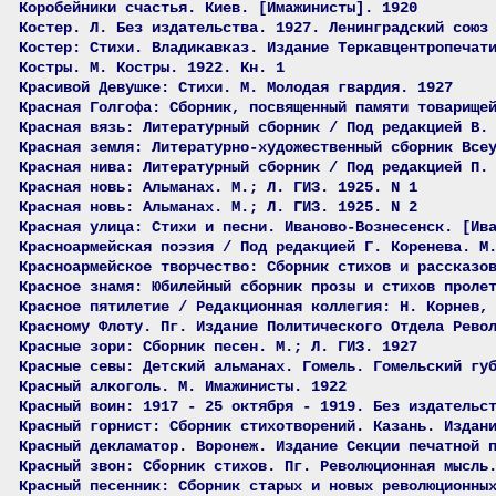
Коробейники счастья. Киев. [Имажинисты]. 1920
Костер. Л. Без издательства. 1927. Ленинградский союз
Костер: Стихи. Владикавказ. Издание Теркавцентропечат
Костры. М. Костры. 1922. Кн. 1
Красивой Девушке: Стихи. М. Молодая гвардия. 1927
Красная Голгофа: Сборник, посвященный памяти товарище
Красная вязь: Литературный сборник / Под редакцией В.
Красная земля: Литературно-художественный сборник Все
Красная нива: Литературный сборник / Под редакцией П.
Красная новь: Альманах. М.; Л. ГИЗ. 1925. N 1
Красная новь: Альманах. М.; Л. ГИЗ. 1925. N 2
Красная улица: Стихи и песни. Иваново-Вознесенск. [Ив
Красноармейская поэзия / Под редакцией Г. Коренева. М
Красноармейское творчество: Сборник стихов и рассказо
Красное знамя: Юбилейный сборник прозы и стихов проле
Красное пятилетие / Редакционная коллегия: Н. Корнев,
Красному Флоту. Пг. Издание Политического Отдела Рево
Красные зори: Сборник песен. М.; Л. ГИЗ. 1927
Красные севы: Детский альманах. Гомель. Гомельский гу
Красный алкоголь. М. Имажинисты. 1922
Красный воин: 1917 - 25 октября - 1919. Без издательс
Красный горнист: Сборник стихотворений. Казань. Издан
Красный декламатор. Воронеж. Издание Секции печатной 
Красный звон: Сборник стихов. Пг. Революционная мысль
Красный песенник: Сборник старых и новых революционны