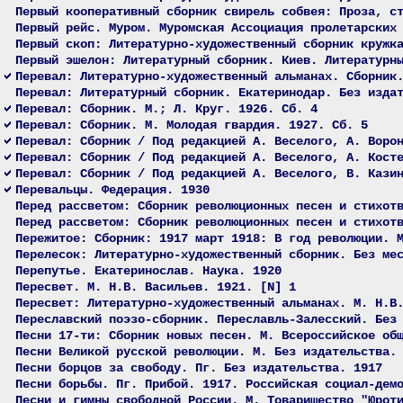
Первый кооперативный сборник свирель собвея: Проза, с
Первый рейс. Муром. Муромская Ассоциация пролетарских
Первый скоп: Литературно-художественный сборник кружк
Первый эшелон: Литературный сборник. Киев. Литературн
Перевал: Литературно-художественный альманах. Сборник
Перевал: Литературный сборник. Екатеринодар. Без изда
Перевал: Сборник. М.; Л. Круг. 1926. Сб. 4
Перевал: Сборник. М. Молодая гвардия. 1927. Сб. 5
Перевал: Сборник / Под редакцией А. Веселого, А. Воро
Перевал: Сборник / Под редакцией А. Веселого, А. Кост
Перевал: Сборник / Под редакцией А. Веселого, В. Кази
Перевальцы. Федерация. 1930
Перед рассветом: Сборник революционных песен и стихот
Перед рассветом: Сборник революционных песен и стихот
Пережитое: Сборник: 1917 март 1918: В год революции. 
Перелесок: Литературно-художественный сборник. Без ме
Перепутье. Екатеринослав. Наука. 1920
Пересвет. М. Н.В. Васильев. 1921. [N] 1
Пересвет: Литературно-художественный альманах. М. Н.В
Переславский поэзо-сборник. Переславль-Залесский. Без
Песни 17-ти: Сборник новых песен. М. Всероссийское об
Песни Великой русской революции. М. Без издательства.
Песни борцов за свободу. Пг. Без издательства. 1917
Песни борьбы. Пг. Прибой. 1917. Российская социал-дем
Песни и гимны свободной России. М. Товарищество "Юрот