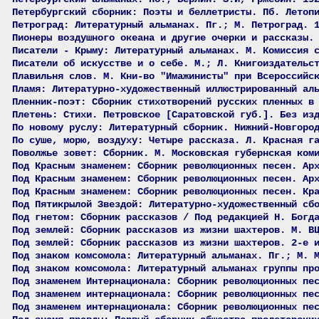
Петербургский сборник: Поэты и беллетристы. Пб. Летоп
Петроград: Литературный альманах. Пг.; М. Петроград. 
Пионеры воздушного океана и другие очерки и рассказы.
Писатели - Крыму: Литературный альманах. М. Комиссия 
Писатели об искусстве и о себе. М.; Л. Книгоиздательс
Плавильня слов. М. Кни-во "Имажинисты" при Всероссийс
Пламя: Литературно-художественный иллюстрированный ал
Пленник-поэт: Сборник стихотворений русских пленных в
Плетень: Стихи. Петровское [Саратовской губ.]. Без из
По новому руслу: Литературный сборник. Нижний-Новгоро
По суше, морю, воздуху: Четыре рассказа. Л. Красная г
Поволжье зовет: Сборник. М. Московская губернская ком
Под Красным знаменем: Сборник революционных песен. Ар
Под Красным знаменем: Сборник революционных песен. Ар
Под Красным знаменем: Сборник революционных песен. Кр
Под Пятикрылой Звездой: Литературно-художественный сб
Под гнетом: Сборник рассказов / Под редакцией Н. Богд
Под землей: Сборник рассказов из жизни шахтеров. М. В
Под землей: Сборник рассказов из жизни шахтеров. 2-е 
Под знаком комсомола: Литературный альманах. Пг.; М. 
Под знаком комсомола: Литературный альманах группы пр
Под знаменем Интернационала: Сборник революционных пе
Под знаменем интернационала: Сборник революционных пе
Под знаменем интернационала: Сборник революционных пе