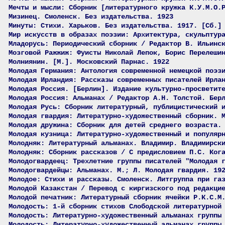
Мечты и мысли: Сборник [литературного кружка К.У.М.О.
Мизинец. Смоленск. Без издательства. 1923
Минуты: Стихи. Харьков. Без издательства. 1917. [Сб.]
Мир искусств в образах поэзии: Архитектура, скульптур
Младорусь: Периодический сборник / Редактор В. Ильинс
Мозговой Ражжиж: Фуисты Николай Лепок, Борис Перелеши
Молниянин. [М.]. Московский Парнас. 1922
Молодая Германия: Антология современной немецкой поэз
Молодая Ирландия: Рассказы современных писателей Ирла
Молодая Россия. [Берлин]. Издание культурно-просветит
Молодая Россия: Альманах / Редактор А.Н. Толстой. Бер
Молодая Русь: Сборник литературный, публицистический 
Молодая гвардия: Литературно-художественный сборник. 
Молодая дружина: Сборник для детей среднего возраста.
Молодая кузница: Литературно-художественный и популяр
Молодняк: Литературный альманах. Владимир. Владимирск
Молодняк: Сборник рассказов / С предисловием П.С. Ког
Молодогвардеец: Трехлетние группы писателей "Молодая 
Молодогвардейцы: Альманах. М.; Л. Молодая гвардия. 19
Молодое: Стихи и рассказы. Смоленск. Литгруппа при га
Молодой Казакстан / Перевод с киргизского под редакци
Молодой печатник: Литературный сборник ячейки Р.К.С.М
Молодость: 1-й сборник стихов Слободской литературной
Молодость: Литературно-художественный альманах группы
Молодость: Литературно-художественный альманах группы