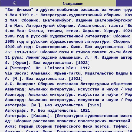
Содержание
"Бог-Динамо" и другие необычные рассказы из жизни тру
1 Мая 1919 г.: Литературно-художественный сборник. Ка
1 Мая: Сборник. Екатеринбург. Издание Екатеринбургско
1-е Мая: Литературный сборник. Архангельск. газета "В
1-ое Мая: Статьи, тезисы, стихи. Харьков. Укрпур. 192
1905 год в русской художественной литературе: Сборник
1905 год в русской художественной литературе: Сборник
1919-ый год: Стихотворения. Омск. Без издательства. 1
26: 1918-1928: Сборник поэм и стихов памяти 26-ти бак
31 рука: Ленинградские альманахи. Л.; М. Издание авто
4. [Курск]. Без издательства. [1922]
4 [Четверо]. Пг. L'oiseau bleu. 1917
Via Sacra: Альманах. Юрьев-Tartu. Издательство Вадим 
А. [М.]. Без издательства. [1921]
А.С. Неверов: Сборник составлен Литературным общество
Авангард: Альманах литературы, искусства и науки / Ре
Авангард: Альманах литературы, искусства и науки / Ре
Авангард: Альманах литературы, искусства и науки / Ре
Автографы. [М.]. Без издательства. [1919]
Автографы. М. Без издательства. 1921
Автографы. [Казань]. [Литературно-художественная маст
Ад: Сборник рассказов японских пролетарских писателей
Акмэ: Первый сборник Тифлисского Цеха поэтов. Тифлис.
Алатырь: Стихи. Орел. Государственное издательство. 1