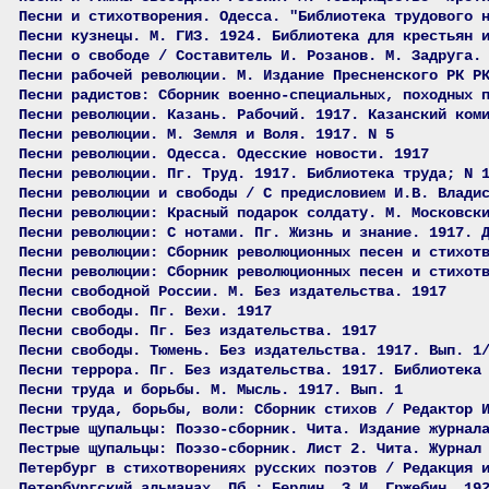
Песни и стихотворения. Одесса. "Библиотека трудового 
Песни кузнецы. М. ГИЗ. 1924. Библиотека для крестьян 
Песни о свободе / Составитель И. Розанов. М. Задруга.
Песни рабочей революции. М. Издание Пресненского РК Р
Песни радистов: Сборник военно-специальных, походных 
Песни революции. Казань. Рабочий. 1917. Казанский ком
Песни революции. М. Земля и Воля. 1917. N 5
Песни революции. Одесса. Одесские новости. 1917
Песни революции. Пг. Труд. 1917. Библиотека труда; N 
Песни революции и свободы / С предисловием И.В. Влади
Песни революции: Красный подарок солдату. М. Московск
Песни революции: С нотами. Пг. Жизнь и знание. 1917. 
Песни революции: Сборник революционных песен и стихот
Песни революции: Сборник революционных песен и стихот
Песни свободной России. М. Без издательства. 1917
Песни свободы. Пг. Вехи. 1917
Песни свободы. Пг. Без издательства. 1917
Песни свободы. Тюмень. Без издательства. 1917. Вып. 1
Песни террора. Пг. Без издательства. 1917. Библиотека
Песни труда и борьбы. М. Мысль. 1917. Вып. 1
Песни труда, борьбы, воли: Сборник стихов / Редактор 
Пестрые щупальцы: Поэзо-сборник. Чита. Издание журнал
Пестрые щупальцы: Поэзо-сборник. Лист 2. Чита. Журнал
Петербург в стихотворениях русских поэтов / Редакция 
Петербургский альманах. Пб.; Берлин. З.И, Гржебин. 19