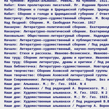
На чужбине: Журнал-альманах. Ревель. На чужбине. 1921
Набат: Клич пролетарских писателей. Пг. Издание Проле
Набат: Сборник о голоде в Царицынской губернии. Цариц
Набат: Сборник о голоде в Царицынской губернии / Отве
Навстречу: Литературно-художественный сборник. М. Все
Над бездной: Сборник. М. Свободная Россия. 1917
Накануне: Литературно-политический сборник. Екатерино
Накануне: Литературно-политический сборник. Екатерино
Наковальня: Общественно-литературный сборник. Надежди
Начало: Литературно-художественный и публицистический
Начало: Литературно-художественный сборник / Под реда
Начало: Литературно-художественный, научно-популярный
Начало: Стихи и рассказы. Иваново-Вознесенск. Иваново
Наш труд: Сборник литературы, драмы и критики. Иванов
Наш труд: Сборник литературы, драмы и критики / Под р
Наша библиотечка: Литературно-художественная. Новгоро
Наше творчество: Сборник Азовской литературной группы
Наше творчество: Сборник Азовской литературной группы
Наши Современники: Литературный сборник.. Париж. Без 
Наши дни: Альманах. М.; Пг. Гиз. 1924. N 4
Наши дни: Альманах / Под редакцией А. Воронского. М.;
Наши дни: Художественные альманахи. М. Гиз. 1922. N 2
Наши дни: Художественные альманахи. М.; Пг. Гиз. 1923
Наши дни: Художественные альманахи / Под редакцией В.
Наши дни: Художественные альманахи / Редактор А. Воро