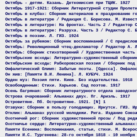
Октябрь - детям. Казань. Деткомиссия при ТЦИК. 1927
Октябрь 1917-1921: Сборник Литературной студии Пролет
Октябрь в клубах: Сборник материалов к празднованию г
Октябрь в литературе / Редакция С. Борисова. М. Извес
Октябрь в литературе: На фронтах. Часть 2 / Редактор 
Октябрь в литературе: Разруха. Часть 3 / Редактор С. 
Октябрь в поэзии. Л. ГИЗ. 1924
Октябрь за рубежом: Сборник воспоминаний / С предисло
Октябрь: Революционный чтец-декламатор / Редактор А. 
Октябрь: Сборник стихотворений / Художественная часть
Октябрьские всходы: Литературно-художественный сборни
Октябрьские всходы: Рабкоровская поэзия / Сборник под
Омфалитический Олимп: Забытые поэты. [Одесса]. Омфало
Он жив: [Памяти В.И. Ленина]. Л. КУБУЧ. 1924
Орден муз: Поэзия пяти. Киев. Без издательства. 1918
Освобожденным: Стихи. Харьков. Сад поэтов. 1917
Осень багряная: Сборник литературного отдела заводско
Острова очарований: Альманах двух. Пг. Ариэль. 1917
Островитяне. Пб. Островитяне. 1921. [N] 1
Отзвуки: Сборник в пользу голодающих. Иркутск. ГИЗ. И
Отклик: Альманах русской молодежи. Рига. Издание Союз
Охотничий рог: Сборник художественной прозы / Под ред
Охотничье сердце: Литературно-художественный альманах
Памяти Есенина: Воспоминания, статьи, стихи. М. Всеро
Памяти И.С. Тургенева: 28-го октября 1818 - 10 ноября