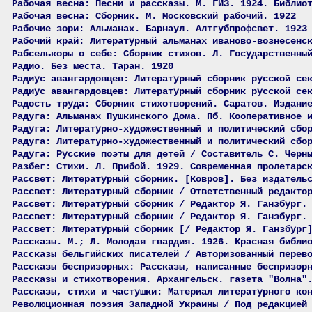
Рабочая весна: Песни и рассказы. М. ГИЗ. 1924. Библио
Рабочая весна: Сборник. М. Московский рабочий. 1922
Рабочие зори: Альманах. Барнаул. Алтгубпрофсвет. 1923
Рабочий край: Литературный альманах иваново-вознесенс
Рабселькоры о себе: Сборник стихов. Л. Государственны
Радио. Без места. Таран. 1920
Радиус авангардовцев: Литературный сборник русской се
Радиус авангардовцев: Литературный сборник русской се
Радость труда: Сборник стихотворений. Саратов. Издани
Радуга: Альманах Пушкинского Дома. Пб. Кооперативное 
Радуга: Литературно-художественный и политический сбо
Радуга: Литературно-художественный и политический сбо
Радуга: Русские поэты для детей / Составитель С. Черн
Разбег: Стихи. Л. Прибой. 1929. Современная пролетарс
Рассвет: Литературный сборник. [Ковров]. Без издатель
Рассвет: Литературный сборник / Ответственный редакто
Рассвет: Литературный сборник / Редактор Я. Ганзбург.
Рассвет: Литературный сборник / Редактор Я. Ганзбург.
Рассвет: Литературный сборник [/ Редактор Я. Ганзбург
Рассказы. М.; Л. Молодая гвардия. 1926. Красная библи
Рассказы бельгийских писателей / Авторизованный перев
Рассказы беспризорных: Рассказы, написанные беспризор
Рассказы и стихотворения. Архангельск. газета "Волна"
Рассказы, стихи и частушки: Материал литературного ко
Революционная поэзия Западной Украины / Под редакцией