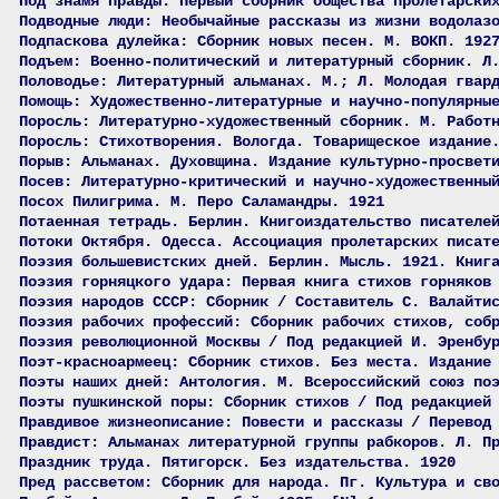
Под знамя правды: Первый сборник общества пролетарски
Подводные люди: Необычайные рассказы из жизни водолаз
Подпаскова дулейка: Сборник новых песен. М. ВОКП. 192
Подъем: Военно-политический и литературный сборник. Л
Половодье: Литературный альманах. М.; Л. Молодая гвар
Помощь: Художественно-литературные и научно-популярны
Поросль: Литературно-художественный сборник. М. Работ
Поросль: Стихотворения. Вологда. Товарищеское издание
Порыв: Альманах. Духовщина. Издание культурно-просвет
Посев: Литературно-критический и научно-художественны
Посох Пилигрима. М. Перо Саламандры. 1921
Потаенная тетрадь. Берлин. Книгоиздательство писателе
Потоки Октября. Одесса. Ассоциация пролетарских писат
Поэзия большевистских дней. Берлин. Мысль. 1921. Книг
Поэзия горняцкого удара: Первая книга стихов горняков
Поэзия народов СССР: Сборник / Составитель С. Валайти
Поэзия рабочих профессий: Сборник рабочих стихов, соб
Поэзия революционной Москвы / Под редакцией И. Эренбу
Поэт-красноармеец: Сборник стихов. Без места. Издание
Поэты наших дней: Антология. М. Всероссийский союз по
Поэты пушкинской поры: Сборник стихов / Под редакцией
Правдивое жизнеописание: Повести и рассказы / Перевод
Правдист: Альманах литературной группы рабкоров. Л. П
Праздник труда. Пятигорск. Без издательства. 1920
Пред рассветом: Сборник для народа. Пг. Культура и св