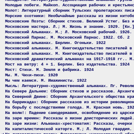
Молодые побеги. Майкоп. Ассоциация рабочих и крестьян
Молот: Литературный сборник Тульских пролетарских пис
Морские охотники: Необычайные рассказы из жизни китоб
Московские Поэты: Сборник стихов. Великий Устюг. Без 
Московские мастера. Л.; М. Жизнь и знание. 1929. [Кн.
Московский Альманах. М.; Л. Московский рабочий. 1926.
Московский Парнас. М. Московский Парнас. 1922. Сб. 2
Московский альманах. Берлин. Огоньки. 1922
Московский альманах. М. Книгоиздательство писателей в
Московский альманах. М. Книгоиздательство писателей в
Московский драматический альманах на 1917-1918 гг.. М
Мост на ветру: 4 + 1. Берлин. Без издательства. 1924
Мост: Стихи. М. Земля и фабрика. 1924
Мы. М. Чихи-пихи. 1920
Мы чем каемся. М. Имажинисты. 1922
Мысль: Литературно-художественный альманах. Пг. Револ
На Севере Дальнем: Сборник стихов и рассказов. Арханг
На Северной Двине: Сборник Архангельского общества кр
На баррикадах: Сборник рассказов из истории революцио
На борьбу с последствиями голода. М. Красная новь. 19
На волю!: Падение самодержавия, освобождение из царск
На заре времен: Рассказы о жизни доисторических людей
На заре жизни: Альманах-хрестоматия: Рассказы, очерки
На капиталистической каторге. М.; Л. Молодая гвардия.