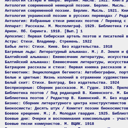
Антология сатиры и юмора. Берлин. Мысль. 1922. Книга 
Антология современной немецкой поэзии. Берлин. Мысль.
Антология современной поэзии. Берлин. Мысль. 1921. Кн
Антология украинской поэзии в русских переводах / Ред
Антология: Избранные стихи римских поэтов / Перевод с
Аппарат: Рассказы. М. Мосполиграф. 1929. Библиотека г
Арион. Пб. Сиринга. 1918. [Вып.] 1
Арпоэпис: Первая Сибирская артель поэтов и писателей 
Астры: Стихи. Владимир. Стрежень. 1922
Бабье лето: Стихи. Киев. Без издательства. 1918
Багряные льды: Литературный альманах. М.; Л. Земля и 
Балтийский альманах: Ежемесячник литературы, искусств
Балтийский альманах: Ежемесячник литературы, искусств
Батрацкие рассказы и стихи: Первая книжка рассказов и
Бегемотник: Энциклопедия бегемота: Автобиографии, пор
Белые и цветные: Жизнь колоний в отражении художестве
Белый скит: Стихи. Белград. Без издательства. 1924
Беспризорные: Сборник рассказов. М. Гудок. 1926. Прил
Библиотека поэтов / Под редакцией В. Каменского. М. Б
Библиотека поэтов / Редактор В. Каменский. М. Без изд
Бизнес: Сборник литературного центра конструктивистов
Биокосмисты: Десять штук / Комитет поэзии биокосмисто
Боевое крещение. М.; Л. Молодая гвардия. 1925. Библио
Боевые дни: Очерки и воспоминания комсомольцев - учас
Боевые песни коммунистов. М. ВЦИК. 1918