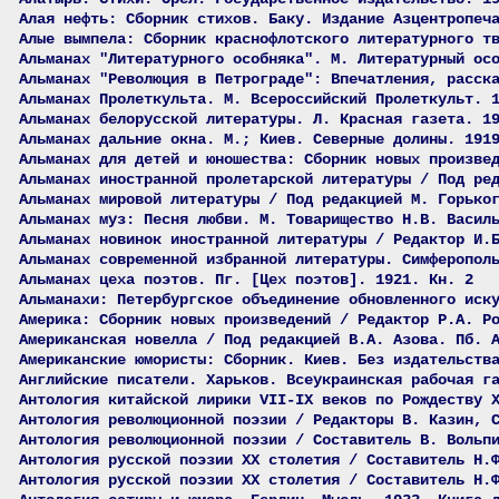
Алая нефть: Сборник стихов. Баку. Издание Азцентропеч
Алые вымпела: Сборник краснофлотского литературного т
Альманах "Литературного особняка". М. Литературный ос
Альманах "Революция в Петрограде": Впечатления, расск
Альманах Пролеткульта. М. Всероссийский Пролеткульт. 
Альманах белорусской литературы. Л. Красная газета. 1
Альманах дальние окна. М.; Киев. Северные долины. 191
Альманах для детей и юношества: Сборник новых произве
Альманах иностранной пролетарской литературы / Под ре
Альманах мировой литературы / Под редакцией М. Горько
Альманах муз: Песня любви. М. Товарищество Н.В. Васил
Альманах новинок иностранной литературы / Редактор И.
Альманах современной избранной литературы. Симферопол
Альманах цеха поэтов. Пг. [Цех поэтов]. 1921. Кн. 2
Альманахи: Петербургское объединение обновленного иск
Америка: Сборник новых произведений / Редактор Р.А. Р
Американская новелла / Под редакцией В.А. Азова. Пб. 
Американские юмористы: Сборник. Киев. Без издательств
Английские писатели. Харьков. Всеукраинская рабочая г
Антология китайской лирики VII-IX веков по Рождеству 
Антология революционной поэзии / Редакторы В. Казин, 
Антология революционной поэзии / Составитель В. Вольп
Антология русской поэзии ХХ столетия / Составитель Н.
Антология русской поэзии ХХ столетия / Составитель Н.