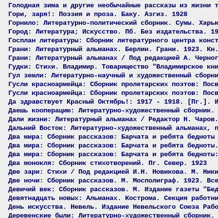
Голодная зима и другие необычайные рассказы из жизни 
Гори, заря!: Поэзия и проза. Баку. Азгиз. 1928
Горнило: Литературно-политический сборник. Сумы. Харь
Город: Литература; Искусство. Пб. Без издательства. 1
Госплан литературы: Сборник литературного центра конс
Грани: Литературный альманах. Берлин. Грани. 1923. Кн
Грани: Литературный альманах / Под редакцией А. Черно
Гудки: Стихи. Владимир. Товарищество "Владимирское кн
Гул земли: Литературно-научный и художественный сборн
Гусли красноармейца: Сборник пролетарских поэтов: Пос
Гусли красноармейца: Сборник пролетарских поэтов: Пос
Да здравствует Красный Октябрь!: 1917 - 1918. [Пг.]. 
Даешь кооперацию: Литературно-художественный сборник.
Дали жизни: Литературный альманах / Редактор Н. Чаров
Дальний Восток: Литературно-художественный альманах, 
Два мира: Сборник рассказов: Барчата и ребята бедноты
Два мира: Сборник рассказов: Барчата и ребята бедноты
Два мира: Сборник рассказов: Барчата и ребята бедноты
Два монокля: Сборник стихотворений. Пг. Север. 1923
Две зари: Стихи / Под редакцией И.Н. Новикова. М. Ник
Две ночи: Сборник рассказов. М. Мосполиграф. 1923. Вс
Девичий век: Сборник рассказов. М. Издание газеты "Бе
Девятнадцать новых: Альманах. Кострома. Секция работн
День искусства. Невель. Издание Невельского Союза Раб
Деревенские были: Литературно-художественный сборник.