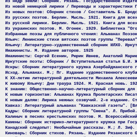
Из недр земли: Сборник. Рязань. Государственное издат
Из новой немецкой лирики / Переводы и характеристики 
Из новых поэтов: Сборник стихов / Составитель Б. Брод
Из русских поэтов. Берлин. Мысль. 1921. Книга для все
Из русской лирики. Берлин. Мысль. 1921. Книга для все
Из украинских поэтов. М. Огонек. 1929. Библиотека "Ог
Избранные поэзы для публичного чтения: Альманах Поэзо
Ильич: Ленинские стихи вятских поэтов группы "Перевал
Ильичу: Литературно-художественный сборник ИЛХО. Ирку
Имажинисты. М. Издание авторов. 1925
Имажинисты: Сергей Есенин, Рюрик Ивнев, Анатолий Мари
Иркутские поэты: Сборник / Вступительная статья Б.И. 
Искры: Сборник литературного кружка Азербайджанского 
Исход. Альманах. М.; Пг. Издание художественного клуб
К XX-летию литературной деятельности Михаила Алексеев
К живому Ильичу: Дни траура 1924. М. Красная новь. 19
К знанию: Общественно-научно-литературный сборник для
К новым горизонтам: Альманах Кружка Пролетарских Писа
К новым далям: Лирика нежных созвучий. 2-е издание. С
Кавказ: Литературный альманах "Кавказской газеты". [В
Кадры: Сборник литературной группы "Смена". Л. Прибой
Калиныч в песнях крестьянских поэтов. М. Всероссийски
Камены: Сборник историко-литературного кружка при Гос
Канадский следопыт: Необычайные рассказы. М.; Л. Зиф.
Киноварь: Сборник стихов. Рязань. Издание Рязанского 