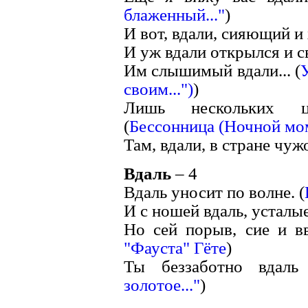
блаженный..."
)
И вот, вдали, сияющий и 
И уж вдали открылся и св
Им слышимый вдали... (
своим...")
)
Лишь нескольких це
(
Бессонница (Ночной мо
Там, вдали, в стране чужо
Вдаль
– 4
Вдаль уносит по волне. (
И с ношей вдаль, усталые
Но сей порыв, сие и вв
"Фауста" Гёте
)
Ты беззаботно вдаль г
золотое..."
)