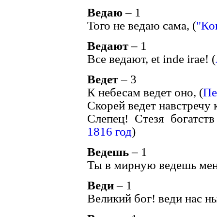
Ведаю
– 1
Того не ведаю сама, (
"Ко
Ведают
– 1
Все ведают, et inde irae! (
Ведет
– 3
К небесам ведет оно, (
Пе
Скорей ведет навстречу к
Слепец! Стезя богатств 
1816 год
)
Ведешь
– 1
Ты в мирную ведешь мен
Веди
– 1
Великий бог! веди нас ны