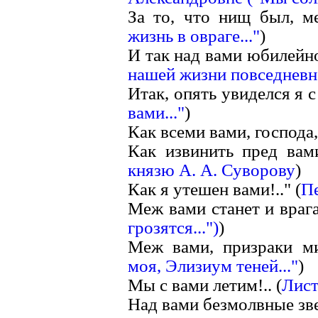
За то, что нищ был, м
жизнь в овраге..."
)
И так над вами юбилейно
нашей жизни повседневно
Итак, опять увиделся я с
вами..."
)
Как всеми вами, господа,
Как извинить пред вам
князю А. А. Суворову
)
Как я утешен вами!.." (
П
Меж вами станет и враг
грозятся...")
)
Меж вами, призраки м
моя, Элизиум теней..."
)
Мы с вами летим!.. (
Лист
Над вами безмолвные зве