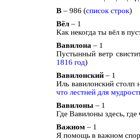
В
– 986 (
список строк
)
Вёл
– 1
Как некогда ты вёл в пус
Вавилона
– 1
Пустынный ветр свистит
1816 год
)
Вавилонский
– 1
Иль вавилонский столп н
что лестней для мудрости
Вавилоны
– 1
Где Вавилоны здесь, где 
Важном
– 1
Я помощь в важном спор