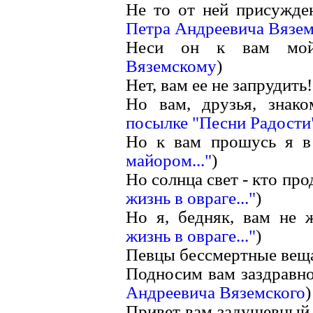
Не то от ней присужде
Петра Андреевича Вязем
Неси он к вам мой 
Вяземскому
)
Нет, вам ее не запрудить!.
Но вам, друзья, знако
посылке "Песни Радости
Но к вам прошусь я в
майором..."
)
Но солнца свет - кто прод
жизнь в овраге..."
)
Но я, бедняк, вам не ж
жизнь в овраге..."
)
Певцы бессмертные веща
Подносим вам заздравно
Андреевича Вяземского
)
Привет вам задушевный, 