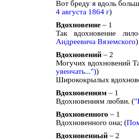
Вот бреду я вдоль больш
4 августа 1864 г
)
Вдохновение
– 1
Так вдохновение лило
Андреевича Вяземского
)
Вдохновений
– 2
Могучих вдохновений Та
увенчать...")
)
Ширококрылых вдохнове
Вдохновениям
– 1
Вдохновениям любви. (
"
Вдохновенного
– 1
Вдохновенного она; (
По
Вдохновенный
– 2