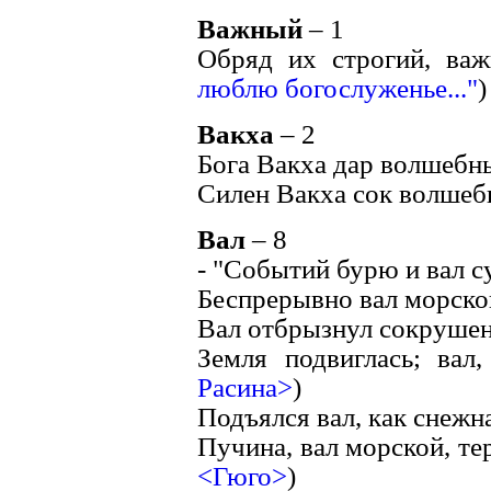
Важный
– 1
Обряд их строгий, важ
люблю богослуженье..."
)
Вакха
– 2
Бога Вакха дар волшебны
Силен Вакха сок волшеб
Вал
– 8
- "Событий бурю и вал су
Беспрерывно вал морско
Вал отбрызнул сокрушен
Земля подвиглась; вал,
Расина>
)
Подъялся вал, как снежная
Пучина, вал морской, те
<Гюго>
)