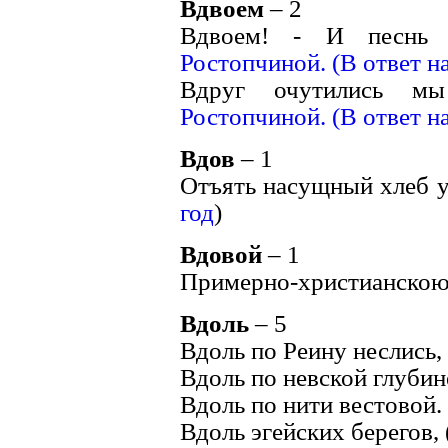
Вдвоем
– 2
Вдвоем! - И песнь 
Ростопчиной. (В ответ на
Вдруг очутились мы
Ростопчиной. (В ответ на
Вдов
– 1
Отъять насущный хлеб у 
год
)
Вдовой
– 1
Примерно-христианскою 
Вдоль
– 5
Вдоль по Реину неслись, 
Вдоль по невской глубине
Вдоль по нити вестовой. 
Вдоль эгейских берегов, 