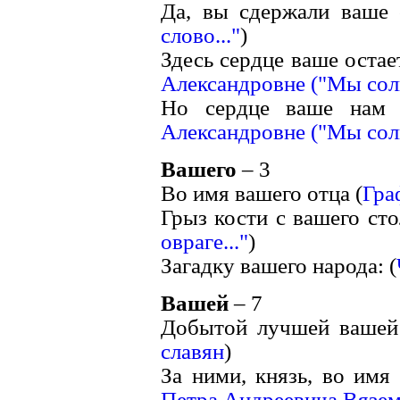
Да, вы сдержали ваше 
слово..."
)
Здесь сердце ваше остает
Александровне ("Мы солн
Но сердце ваше нам з
Александровне ("Мы солн
Вашего
– 3
Во имя вашего отца (
Гра
Грыз кости с вашего стол
овраге..."
)
Загадку вашего народа: (
Вашей
– 7
Добытой лучшей вашей 
славян
)
За ними, князь, во имя
Петра Андреевича Вязем