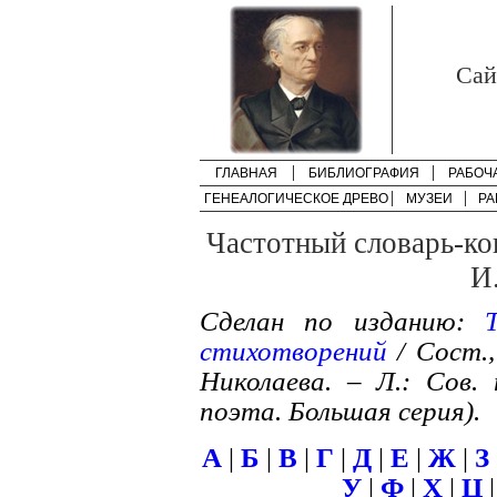
Cай
ГЛАВНАЯ
БИБЛИОГРАФИЯ
РАБОЧ
ГЕНЕАЛОГИЧЕСКОЕ ДРЕВО
МУЗЕИ
РА
Частотный словарь-ко
И
Сделан по изданию:
стихотворений
/ Сост.,
Николаева. – Л.: Сов. 
поэта. Большая серия).
А
|
Б
|
В
|
Г
|
Д
|
Е
|
Ж
|
З
У
|
Ф
|
Х
|
Ц