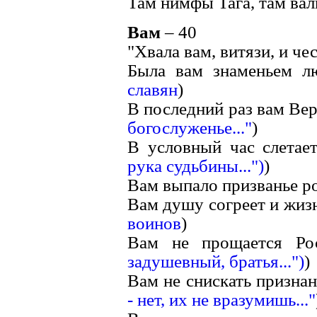
Там нимфы Тага, там вал
Вам
– 40
"Хвала вам, витязи, и чес
Была вам знаменьем л
славян
)
В последний раз вам Вер
богослуженье..."
)
В условный час слетает
рука судьбины...")
)
Вам выпало призванье ро
Вам душу согреет и жизн
воинов
)
Вам не прощается Рос
задушевный, братья...")
)
Вам не снискать признан
- нет, их не вразумишь..."