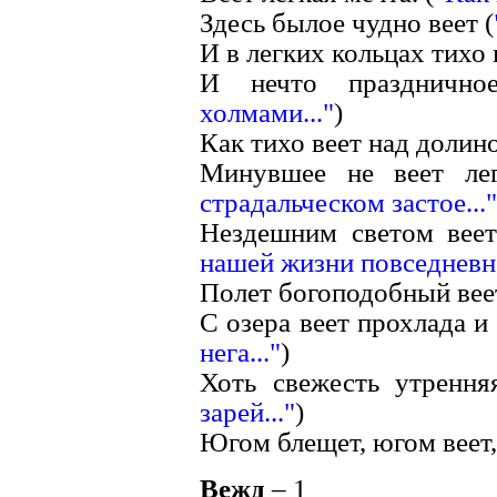
Здесь былое чудно веет (
И в легких кольцах тихо 
И нечто празднично
холмами..."
)
Как тихо веет над долино
Минувшее не веет лег
страдальческом застое..."
Нездешним светом веет
нашей жизни повседневно
Полет богоподобный веет
С озера веет прохлада и н
нега..."
)
Хоть свежесть утрення
зарей..."
)
Югом блещет, югом веет,
Вежд
– 1