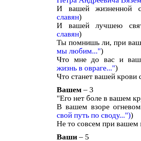
И вашей жизненной с
славян
)
И вашей лучшею свят
славян
)
Ты помнишь ли, при ваше
мы любим..."
)
Что мне до вас и ваш
жизнь в овраге..."
)
Что станет вашей крови с
Вашем
– 3
"Его нет боле в вашем кру
В вашем взоре огневом
свой путь по своду...")
)
Не то совсем при вашем п
Ваши
– 5