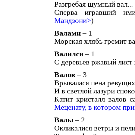
Разгребая шумный вал... 
Сперва игравший им
Мандзони>
)
Валами
– 1
Морская хлябь гремит ва
Валился
– 1
С деревьев ржавый лист в
Валов
– 3
Врывалася пена ревущих 
И в светлой лазури спок
Катит кристалл валов с
Меценату, в котором при
Валы
– 2
Окликалися ветры и пели