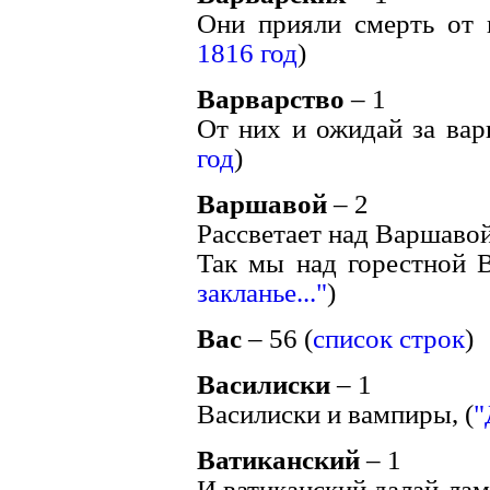
Они прияли смерть от в
1816 год
)
Варварство
– 1
От них и ожидай за варв
год
)
Варшавой
– 2
Рассветает над Варшавой
Так мы над горестной 
закланье..."
)
Вас
– 56 (
список строк
)
Василиски
– 1
Василиски и вампиры, (
"
Ватиканский
– 1
И ватиканский далай-лам