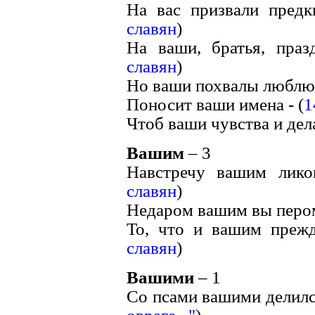
На вас призвали предк
славян
)
На ваши, братья, празд
славян
)
Но ваши похвалы люблю,
Поносит ваши имена - (
1
Чтоб ваши чувства и дела
Вашим
– 3
Навстречу вашим лико
славян
)
Недаром вашим вы перо
То, что и вашим прежд
славян
)
Вашими
– 1
Со псами вашими делился