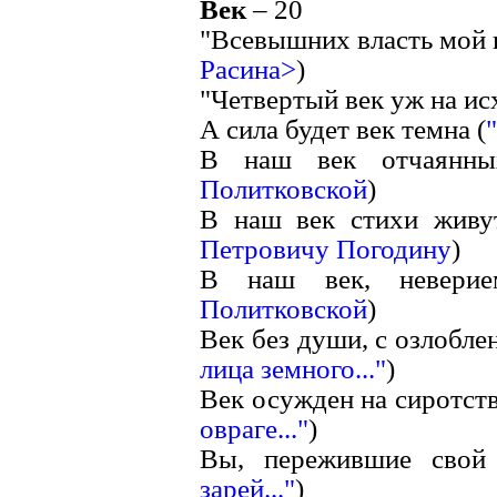
Век
– 20
"Всевышних власть мой ве
Расина>
)
"Четвертый век уж на исх
А сила будет век темна (
В наш век отчаянны
Политковской
)
В наш век стихи живут
Петровичу Погодину
)
В наш век, неверие
Политковской
)
Век без души, с озлобле
лица земного..."
)
Век осужден на сиротство
овраге..."
)
Вы, пережившие свой 
зарей..."
)