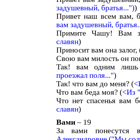
задушевный, братья...")
)
Привет наш всем вам, б
вам задушевный, братья..
Примите Чашу! Вам з
славян
)
Приносит вам она залог, 
Свою вам милость он по
Так! вам одним лишь
проезжал поля..."
)
Так! что вам до меня? (
<
Что вам беда моя? (
<Из 
Что нет спасенья вам б
славян
)
Вами
– 19
За вами понесутся 
Александровне ("Мы солн