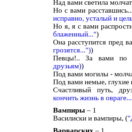
Над вами светила молчат
Но с вами расставшись...
исправно, усталый и целы
Но я, я с вами распрости
блаженный..."
)
Она расступится пред ва
грозятся...")
)
Певцы!.. За вами по 
друзьям)
)
Под вами могилы - молчат
Под вами немые, глухие г
Счастливый путь, дру
кончить жизнь в овраге...
Вампиры
– 1
Василиски и вампиры, (
"
Варварских
– 1