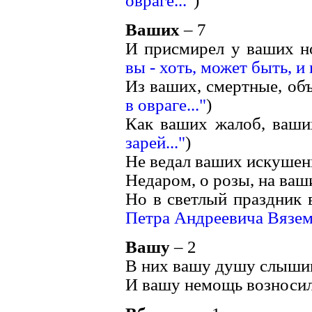
овраге..."
)
Ваших
– 7
И присмирел у ваших ног
вы - хоть, может быть, и 
Из ваших, смертные, объ
в овраге..."
)
Как ваших жалоб, ваши
зарей..."
)
Не ведал ваших искушени
Недаром, о розы, на ваш
Но в светлый праздник 
Петра Андреевича Вязем
Вашу
– 2
В них вашу душу слышим
И вашу немощь возносил