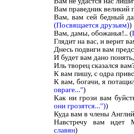
Вам не удастся нас лишит
Вам праведник великий п
Вам, вам сей бедный да
(Посвящается друзьям)
)
Вам, дамы, обожанья!.. (
Глядит на вас, и верит вам
Днесь подвиги вам предс
И будет вам дано понять,
Иль творец сказался вам?
К вам пишу, с одра привс
К вам, богачи, я потащил
овраге..."
)
Как ни грози вам буйств
они грозятся...")
)
Куда вам в члены Английс
Навстречу вам идет 
славян
)