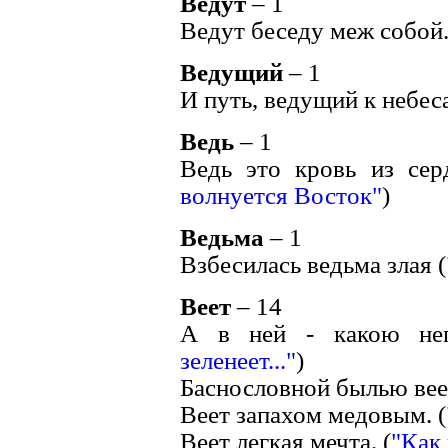
Ведут
– 1
Ведут беседу меж собой.
Ведущий
– 1
И путь, ведущий к небеса
Ведь
– 1
Ведь это кровь из серд
волнуется Восток"
)
Ведьма
– 1
Взбесилась ведьма злая (
Веет
– 14
А в ней - какою нег
зеленеет..."
)
Баснословной былью вее
Веет запахом медовым. (
Веет легкая мечта. (
"Как