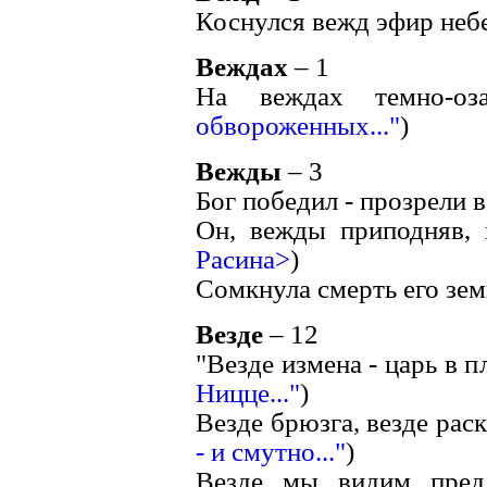
Коснулся вежд эфир небе
Веждах
– 1
На веждах темно-оза
обвороженных..."
)
Вежды
– 3
Бог победил - прозрели в
Он, вежды приподняв, 
Расина>
)
Сомкнула смерть его зем
Везде
– 12
"Везде измена - царь в пл
Ницце..."
)
Везде брюзга, везде раско
- и смутно..."
)
Везде мы видим пред