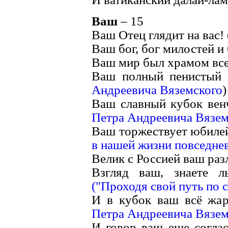
Ваш
– 15
Ваш Отец глядит на вас! 
Ваш бог, бог милостей и 
Ваш мир был храмом всех
Ваш полный пенистый 
Андреевича Вяземского
)
Ваш славный кубок венч
Петра Андреевича Вязем
Ваш торжествует юбилей.
в нашей жизни повседнев
Велик с Россией ваш разл
Взгляд ваш, знаете л
("Проходя свой путь по св
И в кубок ваш всё жар
Петра Андреевича Вязем
И говор ваш еще соглас