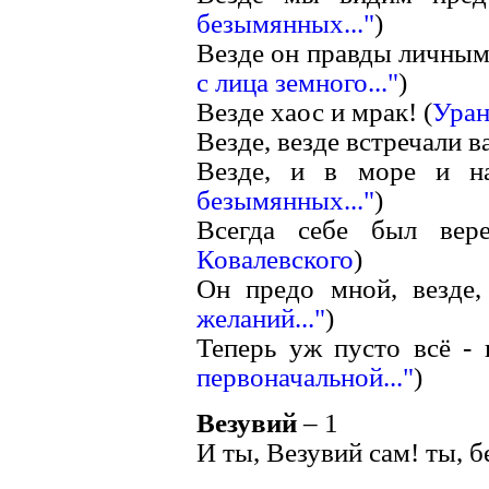
безымянных..."
)
Везде он правды личным 
с лица земного..."
)
Везде хаос и мрак! (
Уран
Везде, везде встречали ва
Везде, и в море и н
безымянных..."
)
Всегда себе был вер
Ковалевского
)
Он предо мной, везде, 
желаний..."
)
Теперь уж пусто всё - п
первоначальной..."
)
Везувий
– 1
И ты, Везувий сам! ты, б