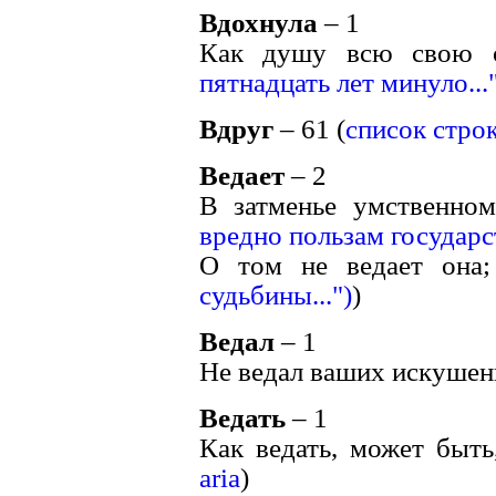
Вдохнула
– 1
Как душу всю свою о
пятнадцать лет минуло...
Вдруг
– 61 (
список стро
Ведает
– 2
В затменье умственном
вредно пользам государст
О том не ведает она;
судьбины...")
)
Ведал
– 1
Не ведал ваших искушени
Ведать
– 1
Как ведать, может быть,
aria
)