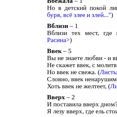
Вбежала
– 1
Но в детский покой ли
буря, всё злее и злей..."
)
Вблизи
– 1
Вблизи тех мест, где 
Расина>
)
Ввек
– 5
Вы не знаете любви - и вв
Не скажет ввек, с молитв
Но ввек не свежа. (
Листь
Словно, ввек ненарушим
Хоть ввек не желтеет, (
Ли
Вверх
– 2
И поставила вверх дном?
Я лезу вверх, где ель стои