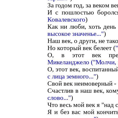
За годом год, за веком век
И с пошлостью боролся
Ковалевского
)
Как ни люби, хоть день 
высокое значенье..."
)
Наш век, о други, не тако
Но который век белеет (
О, в этот век пре
Микеланджело ("Молчи, п
О, этот век, воспитанный
с лица земного..."
)
Свой век неимоверный - 
Счастлив в наш век, ком
слово..."
)
Что весь мой век я "над 
Я и без вас мой кончить