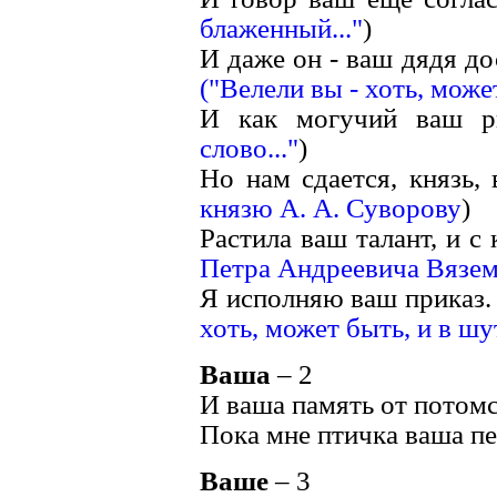
блаженный..."
)
И даже он - ваш дядя до
("Велели вы - хоть, может
И как могучий ваш р
слово..."
)
Но нам сдается, князь,
князю А. А. Суворову
)
Растила ваш талант, и с
Петра Андреевича Вязем
Я исполняю ваш приказ. 
хоть, может быть, и в шут
Ваша
– 2
И ваша память от потомс
Пока мне птичка ваша пел
Ваше
– 3