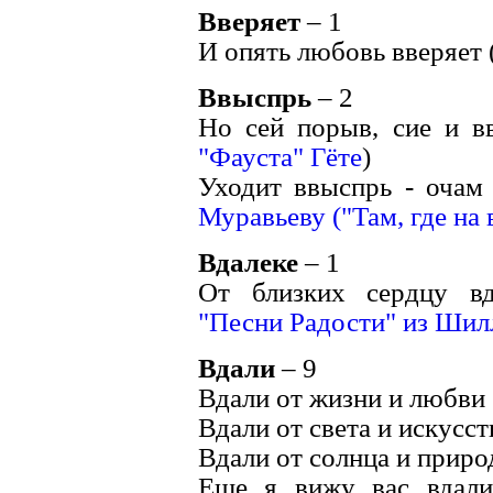
Вверяет
– 1
И опять любовь вверяет 
Ввыспрь
– 2
Но сей порыв, сие и вв
"Фауста" Гёте
)
Уходит ввыспрь - очам 
Муравьеву ("Там, где на 
Вдалеке
– 1
От близких сердцу вд
"Песни Радости" из Шил
Вдали
– 9
Вдали от жизни и любви 
Вдали от света и искусств
Вдали от солнца и приро
Еще я вижу вас вдали