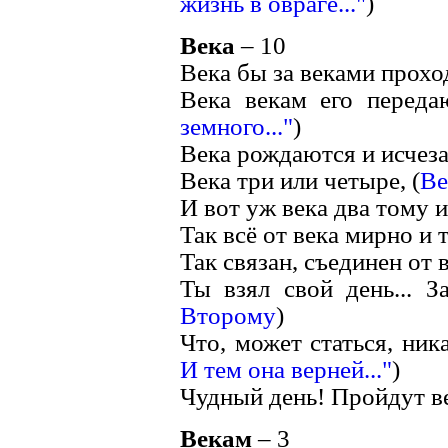
жизнь в овраге..."
)
Века
– 10
Века бы за веками прохо
Века векам его передаю
земного..."
)
Века рождаются и исчеза
Века три или четыре, (
Ве
И вот уж века два тому и
Так всё от века мирно и т
Так связан, съединен от в
Ты взял свой день... З
Второму
)
Что, может статься, ника
И тем она верней..."
)
Чудный день! Пройдут ве
Векам
– 3